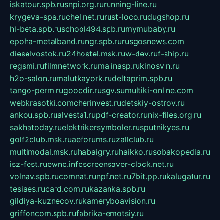
iskatour.spb.ru
snpi.org.ru
running-line.ru
krygeva-spa.ru
chel.net.ru
rust-loco.ru
dugshop.ru
hl-beta.spb.ru
school494.spb.ru
mymubaby.ru
epoha-metalband.ru
ngr.spb.ru
rusgosnews.com
dieselvostok.ru
24hostel.msk.ru
w-dev.ru
f-ship.ru
regsmi.ru
filmnetwork.ru
malinasp.ru
kinosvin.ru
h2o-salon.ru
malutkayork.ru
deltaprim.spb.ru
tango-perm.ru
gooddir.ru
sgv.su
multiki-online.com
webkrasotki.com
cherinvest.ru
detskiy-ostrov.ru
ankou.spb.ru
alvesta1.ru
pdf-creator.ru
nix-files.org.ru
sakhatoday.ru
elektrikersymboler.ru
sputnikyes.ru
golf2club.msk.ru
aeforums.ru
zallclub.ru
multimodal.msk.ru
habaigry.ru
haikko.ru
sobakopedia.ru
isz-fest.ru
ewnc.info
screensaver-clock.net.ru
volnav.spb.ru
comnat.ru
npf.net.ru
7bit.pp.ru
kalugatur.ru
tesiaes.ru
card.com.ru
kazanka.spb.ru
gildiya-kuznecov.ru
kameryboavision.ru
griffoncom.spb.ru
fabrika-emotsiy.ru