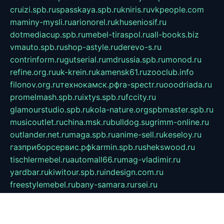
cruizi.spb.ru
spasskaya.spb.ru
kniris.ru
vkpeople.com
maminy-mysli.ru
arionorel.ru
khuseniosif.ru
dotmediacup.spb.ru
mebel-tiraspol.ru
all-books.biz
vmauto.spb.ru
shop-astyle.ru
derevo-s.ru
contrinform.ru
gutserial.ru
mdrussia.spb.ru
monod.ru
refine.org.ru
uk-krein.ru
kamensk61.ru
zooclub.info
filonov.org.ru
технокамск.рф
ra-spectr.ru
ooodriada.ru
promelmash.spb.ru
ixtys.spb.ru
fccity.ru
glamourstudio.spb.ru
kola-nature.org
spbmaster.spb.ru
musicoutlet.ru
china.msk.ru
bulldog.su
grimm-online.ru
outlander.net.ru
maga.spb.ru
anime-sell.ru
keseloy.ru
газприборсервис.рф
karmin.spb.ru
shekswood.ru
tischlermebel.ru
automall66.ru
mag-vladimir.ru
yardbar.ru
kiwitour.spb.ru
indesign.com.ru
freestylemebel.ru
bany-samara.ru
rsei.ru
naidisvoyput.ru
mgsn-invest.ru
ipkamerasannce.ru
alicante-house.ru
ibelka74.ru
cozyhouse.info
vlkargalev-studio.ru
700mb.ru
figura-ufa.ru
alina-live.ru