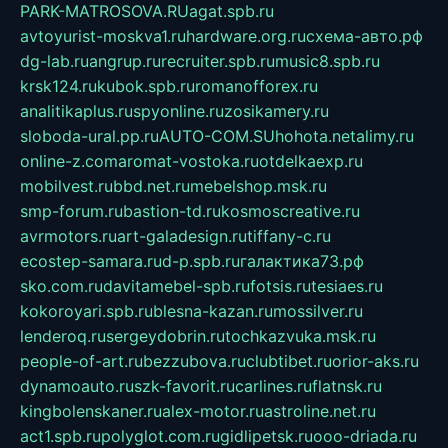
PARK-MATROSOVA.RU
agat.spb.ru
avtoyurist-moskva1.ru
hardware.org.ru
схема-авто.рф
dg-lab.ru
angrup.ru
recruiter.spb.ru
music8.spb.ru
krsk124.ru
kubok.spb.ru
romanofforex.ru
analitikaplus.ru
spyonline.ru
zosikamery.ru
sloboda-ural.pp.ru
AUTO-COM.SU
hohota.net
alimy.ru
online-z.com
aromat-vostoka.ru
otdelkaexp.ru
mobilvest.ru
bbd.net.ru
mebelshop.msk.ru
smp-forum.ru
bastion-td.ru
kosmoscreative.ru
avrmotors.ru
art-galadesign.ru
tiffany-c.ru
ecostep-samara.ru
d-p.spb.ru
галактика73.рф
sko.com.ru
davitamebel-spb.ru
fotsis.ru
tesiaes.ru
kokoroyari.spb.ru
blesna-kazan.ru
mossilver.ru
lenderoq.ru
sergeydobrin.ru
tochkazvuka.msk.ru
people-of-art.ru
bezzubova.ru
clubtibet.ru
orior-aks.ru
dynamoauto.ru
szk-favorit.ru
carlines.ru
flatnsk.ru
kingbolenskaner.ru
alex-motor.ru
astroline.net.ru
act1.spb.ru
polyglot.com.ru
gidlipetsk.ru
ooo-driada.ru