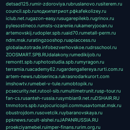
detsad125.ru
mir-zdoroviya.ru
bruslanovo.ru
siterem.ru
council.spb.ru
лодкипатриот.рф
kafekolizey.ru
iclub.net.ru
gazon-easy.ru
sugarepilekb.ru
grinox.ru
pylesostineco.ru
msts-ozarenie.ru
kameryjooan.ru
artemovskij.ru
dopler.spb.ru
aid70.ru
metall-perm.ru
ndm.msk.ru
ratingzooshop.ru
apiaccess.ru
globalautotrade.info
bezverhovskoe.ru
drsschool.ru
ZOOSMART.SPB.RU
dalakony.ru
medikijob.ru
remontt.spb.ru
photostudia.spb.ru
myragon.ru
terramia.ru
academy62.ru
gardengallereya.ru
rti.com.ru
artem-news.ru
biserinca.ru
krasnodarkurort.com
imshowtv.ru
mebel-v-tule.ru
mobtopik.ru
pcsecurity.net.ru
tool-sib.ru
multimetrunit.ru
sp-tour.ru
fan-cs.ru
santeh-russia.ru
symbian9.net.ru
DSHAIR.RU
tmmotors.spb.ru
xjocuricopii.com
musavtomat.msk.ru
obustrojdom.ru
sovetcik.ru
ybaranovskaya.ru
ppknews.ru
cult-alshei.ru
JAPANRUSSIA.RU
proekciyamebel.ru
imper-finans.ru
rim.org.ru