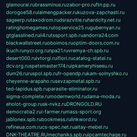
glamourai.ru
brassminus.ru
zabor-pro.ru
ftn.pp.ru
dorogoe58.ru
laimengpacker.ru
kuzova-zapchasti.ru
sageerp.ru
taxodrom.ru
dsrazvitie.ru
hardcity.net.ru
ratinghomegames.ru
topservice25.ru
gubernyan.ru
gtglasslined.ru
ii4.ru
tssport.spb.ru
andorra24.com
blackwallstreet.ru
oboimos.ru
optim-doors.com.ru
ikuch.ru
nycr.org.ru
npa21.ru
vremya-ch.spb.ru
desert000.ru
ivtorgi.ru
ifiori.ru
catalog-statei.ru
dcv.org.ru
spetsmaster174.ru
ipkameryhiseeu.ru
dum26.ru
ruspol.spb.ru
fr-opendp.ru
kam-solnyshko.ru
cheyenne-arapaho.ru
sevzapmetal.spb.ru
ted-lapidus.spb.ru
parasite-eliminator.ru
sigma-complete.ru
modernworld.ru
dama-moda.ru
eholot-group.ru
sk-nvkz.ru
DRONGOLD.RU
democratia2.ru
i-farmer.ru
mass-sport.org
jablonex.spb.ru
bookmess.ru
linkword.ru
refineua.com.ru
cs-spec.net.ru
altay-mebel.ru
DNK-THEATRE.RU
mechaniks.spb.ru
ipcamtechage.ru