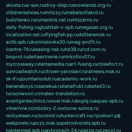
skosta.ru
a-sun.ru
stroy-ldsp.ru
snowlands.org.ru
childrensshoes.ru
mrlizzy.ru
mebelsofiakrd.ru
bulizhenko.ru
rumantick.net.ru
mtszerno.ru
daily-fishing.ru
glushiteli-v-spb.ru
megasat.org.ru
localization.net.ru
flyingfish.pp.ru
ds5teremok.ru
aclib.spb.ru
komissionka30.ru
mag-profit.ru
icentre-74.ru
leasing-nsk.ru
hd39.ru
rcd.com.ru
bioprot.ru
deltaextreme.ru
mirkotlov07.ru
mycrossway.ru
temamedia.ru
art-fusing.ru
cbslefort.ru
sunroadwatch.ru
citroen-yaroslavl.ru
ratnews.msk.ru
sk-if.ru
joomlamoduli.ru
academic-work.ru
bananaboys.ru
sanekua.ru
lianafrukt.ru
beta43.ru
tucsonwoori.com
alex-translation.ru
avantgardeclinics.ru
noel.msk.ru
buylq.ru
aquas-spb.ru
vilnerivne.com
bobry-2.ru
vtoroe-solnce.ru
nickysheen.ru
clockmir.ru
huntercraft.ru
стройокт.рф
webpixels.ru
pczz.msk.su
petrodvorets.spb.ru
nsintermed.spb.ru
avtovirazh-24.ru
jazzq.ru
czecot.ru