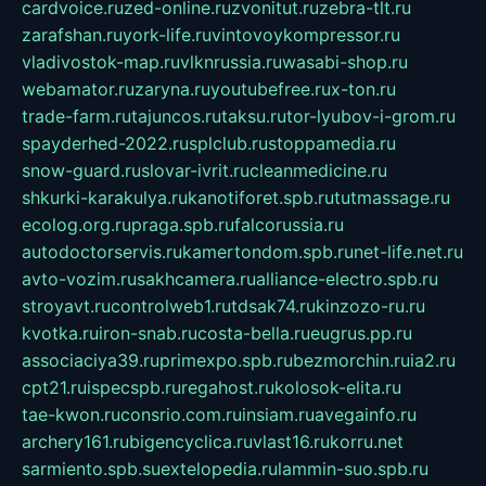
cardvoice.ru
zed-online.ru
zvonitut.ru
zebra-tlt.ru
zarafshan.ru
york-life.ru
vintovoykompressor.ru
vladivostok-map.ru
vlknrussia.ru
wasabi-shop.ru
webamator.ru
zaryna.ru
youtubefree.ru
x-ton.ru
trade-farm.ru
tajuncos.ru
taksu.ru
tor-lyubov-i-grom.ru
spayderhed-2022.ru
splclub.ru
stoppamedia.ru
snow-guard.ru
slovar-ivrit.ru
cleanmedicine.ru
shkurki-karakulya.ru
kanotiforet.spb.ru
tutmassage.ru
ecolog.org.ru
praga.spb.ru
falcorussia.ru
autodoctorservis.ru
kamertondom.spb.ru
net-life.net.ru
avto-vozim.ru
sakhcamera.ru
alliance-electro.spb.ru
stroyavt.ru
controlweb1.ru
tdsak74.ru
kinzozo-ru.ru
kvotka.ru
iron-snab.ru
costa-bella.ru
eugrus.pp.ru
associaciya39.ru
primexpo.spb.ru
bezmorchin.ru
ia2.ru
cpt21.ru
ispecspb.ru
regahost.ru
kolosok-elita.ru
tae-kwon.ru
consrio.com.ru
insiam.ru
avegainfo.ru
archery161.ru
bigencyclica.ru
vlast16.ru
korru.net
sarmiento.spb.su
extelopedia.ru
lammin-suo.spb.ru