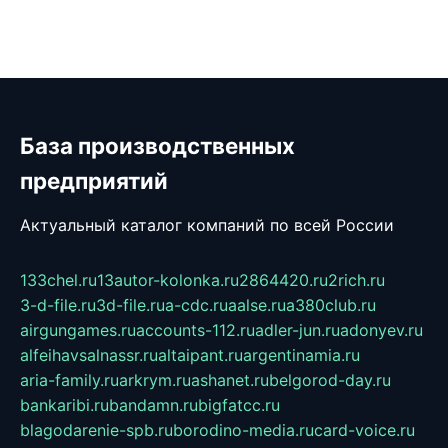
База производственных
предприятий
Актуальный каталог компаний по всей России
133chel.ru
13autor-kolonka.ru
2864420.ru
2rich.ru
3-d-file.ru
3d-file.ru
a-cdc.ru
aalse.ru
a380club.ru
airgungames.ru
accounts-112.ru
adler-jun.ru
adonyev.ru
alfeihavsalnassr.ru
altaipant.ru
argentinamia.ru
aria-family.ru
arkrym.ru
ashanet.ru
belgorod-day.ru
bankaribi.ru
bandamn.ru
bigfatcc.ru
blagodarenie-spb.ru
borodino-media.ru
card-voice.ru