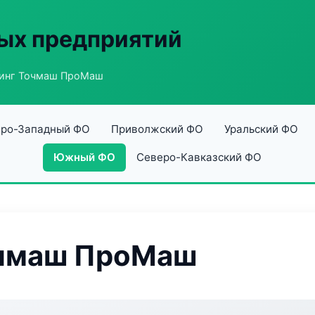
ых предприятий
инг Точмаш ПроМаш
ро-Западный ФО
Приволжский ФО
Уральский ФО
Южный ФО
Северо-Кавказский ФО
очмаш ПроМаш