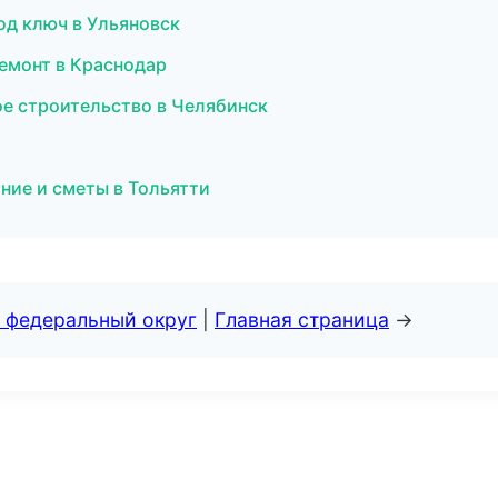
од ключ в Ульяновск
емонт в Краснодар
ое строительство в Челябинск
ние и сметы в Тольятти
 федеральный округ
|
Главная страница
→