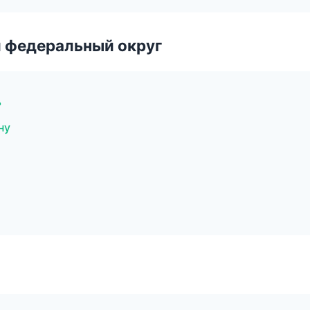
 федеральный округ
ь
ну