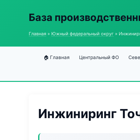
База производственн
Главная
»
Южный федеральный округ
» Инжинир
🏠 Главная
Центральный ФО
Севе
Инжиниринг Т