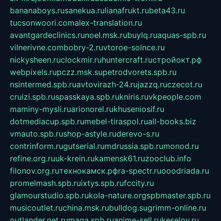
bananaboys.ru
sanekua.ru
lianafrukt.ru
beta43.ru
tucsonwoori.com
alex-translation.ru
avantgardeclinics.ru
noel.msk.ru
buylq.ru
aquas-spb.ru
vilnerivne.com
bobry-2.ru
vtoroe-solnce.ru
nickysheen.ru
clockmir.ru
huntercraft.ru
стройокт.рф
webpixels.ru
pczz.msk.su
petrodvorets.spb.ru
nsintermed.spb.ru
avtovirazh-24.ru
jazzq.ru
czecot.ru
cruizi.spb.ru
spasskaya.spb.ru
kniris.ru
vkpeople.com
maminy-mysli.ru
arionorel.ru
khuseniosif.ru
dotmediacup.spb.ru
mebel-tiraspol.ru
all-books.biz
vmauto.spb.ru
shop-astyle.ru
derevo-s.ru
contrinform.ru
gutserial.ru
mdrussia.spb.ru
monod.ru
refine.org.ru
uk-krein.ru
kamensk61.ru
zooclub.info
filonov.org.ru
технокамск.рф
ra-spectr.ru
ooodriada.ru
promelmash.spb.ru
ixtys.spb.ru
fccity.ru
glamourstudio.spb.ru
kola-nature.org
spbmaster.spb.ru
musicoutlet.ru
china.msk.ru
bulldog.su
grimm-online.ru
outlander.net.ru
maga.spb.ru
anime-sell.ru
keseloy.ru