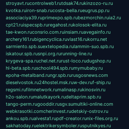
stroyavt.ru
controlweb1.ru
tdsak74.ru
kinzozo-ru.ru
kvotka.ru
iron-snab.ru
costa-bella.ru
eugrus.pp.ru
associaciya39.ru
primexpo.spb.ru
bezmorchin.ru
ia2.ru
cpt21.ru
ispecspb.ru
regahost.ru
kolosok-elita.ru
tae-kwon.ru
consrio.com.ru
insiam.ru
avegainfo.ru
archery161.ru
bigencyclica.ru
vlast16.ru
korru.net
sarmiento.spb.su
extelopedia.ru
lammin-suo.spb.ru
iskatour.spb.ru
snpi.org.ru
running-line.ru
krygeva-spa.ru
chel.net.ru
rust-loco.ru
dugshop.ru
hl-beta.spb.ru
school494.spb.ru
mymubaby.ru
epoha-metalband.ru
ngr.spb.ru
rusgosnews.com
dieselvostok.ru
24hostel.msk.ru
w-dev.ru
f-ship.ru
regsmi.ru
filmnetwork.ru
malinasp.ru
kinosvin.ru
h2o-salon.ru
malutkayork.ru
deltaprim.spb.ru
tango-perm.ru
gooddir.ru
sgv.su
multiki-online.com
webkrasotki.com
cherinvest.ru
detskiy-ostrov.ru
ankou.spb.ru
alvesta1.ru
pdf-creator.ru
nix-files.org.ru
sakhatoday.ru
elektrikersymboler.ru
sputnikyes.ru