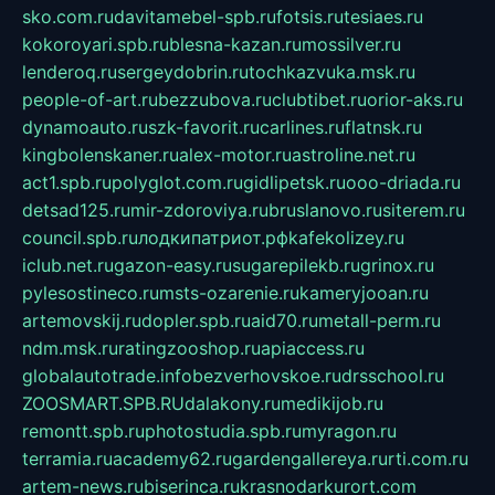
sko.com.ru
davitamebel-spb.ru
fotsis.ru
tesiaes.ru
kokoroyari.spb.ru
blesna-kazan.ru
mossilver.ru
lenderoq.ru
sergeydobrin.ru
tochkazvuka.msk.ru
people-of-art.ru
bezzubova.ru
clubtibet.ru
orior-aks.ru
dynamoauto.ru
szk-favorit.ru
carlines.ru
flatnsk.ru
kingbolenskaner.ru
alex-motor.ru
astroline.net.ru
act1.spb.ru
polyglot.com.ru
gidlipetsk.ru
ooo-driada.ru
detsad125.ru
mir-zdoroviya.ru
bruslanovo.ru
siterem.ru
council.spb.ru
лодкипатриот.рф
kafekolizey.ru
iclub.net.ru
gazon-easy.ru
sugarepilekb.ru
grinox.ru
pylesostineco.ru
msts-ozarenie.ru
kameryjooan.ru
artemovskij.ru
dopler.spb.ru
aid70.ru
metall-perm.ru
ndm.msk.ru
ratingzooshop.ru
apiaccess.ru
globalautotrade.info
bezverhovskoe.ru
drsschool.ru
ZOOSMART.SPB.RU
dalakony.ru
medikijob.ru
remontt.spb.ru
photostudia.spb.ru
myragon.ru
terramia.ru
academy62.ru
gardengallereya.ru
rti.com.ru
artem-news.ru
biserinca.ru
krasnodarkurort.com