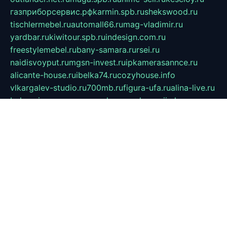
газприборсервис.рф
karmin.spb.ru
shekswood.ru
tischlermebel.ru
automall66.ru
mag-vladimir.ru
yardbar.ru
kiwitour.spb.ru
indesign.com.ru
freestylemebel.ru
bany-samara.ru
rsei.ru
naidisvoyput.ru
mgsn-invest.ru
ipkamerasannce.ru
alicante-house.ru
ibelka74.ru
cozyhouse.info
vlkargalev-studio.ru
700mb.ru
figura-ufa.ru
alina-live.ru
belarusiannews.ru
womenknow.ru
dos-vniimk.ru
sega.net.ru
dv.net.ru
phenomenonsofhistory.com
telesputnik.net.ru
wall.pp.ru
pylesosroidmi.ru
gtc-clan.ru
cligs.ru
bibikazap.ru
popova.org.ru
netwhistler.spb.ru
bellvil.ru
bonzon.ru
iss-vladik.ru
defiparis.net.ru
las-gryzas.ru
amku.ru
electednews.spb.ru
feather.org.ru
spar72.ru
tankiigri.ru
dominus.com.ru
ibtree.ru
sanykool.pp.ru
unixlib.org.ru
menatep.spb.ru
gartenterrassen.ru
printeka.ru
skvozilka.com.ru
parkovka-pub.ru
lovemobi.ru
art-ru.ru