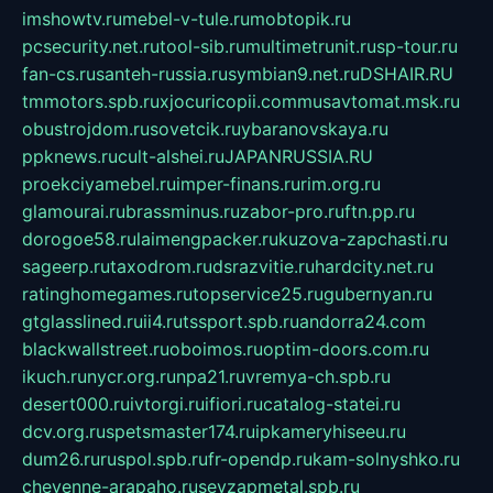
imshowtv.ru
mebel-v-tule.ru
mobtopik.ru
pcsecurity.net.ru
tool-sib.ru
multimetrunit.ru
sp-tour.ru
fan-cs.ru
santeh-russia.ru
symbian9.net.ru
DSHAIR.RU
tmmotors.spb.ru
xjocuricopii.com
musavtomat.msk.ru
obustrojdom.ru
sovetcik.ru
ybaranovskaya.ru
ppknews.ru
cult-alshei.ru
JAPANRUSSIA.RU
proekciyamebel.ru
imper-finans.ru
rim.org.ru
glamourai.ru
brassminus.ru
zabor-pro.ru
ftn.pp.ru
dorogoe58.ru
laimengpacker.ru
kuzova-zapchasti.ru
sageerp.ru
taxodrom.ru
dsrazvitie.ru
hardcity.net.ru
ratinghomegames.ru
topservice25.ru
gubernyan.ru
gtglasslined.ru
ii4.ru
tssport.spb.ru
andorra24.com
blackwallstreet.ru
oboimos.ru
optim-doors.com.ru
ikuch.ru
nycr.org.ru
npa21.ru
vremya-ch.spb.ru
desert000.ru
ivtorgi.ru
ifiori.ru
catalog-statei.ru
dcv.org.ru
spetsmaster174.ru
ipkameryhiseeu.ru
dum26.ru
ruspol.spb.ru
fr-opendp.ru
kam-solnyshko.ru
cheyenne-arapaho.ru
sevzapmetal.spb.ru