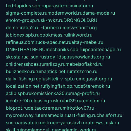
ted-lapidus.spb.ru
parasite-eliminator.ru
sigma-complete.ru
modernworld.ru
dama-moda.ru
eholot-group.ru
sk-nvkz.ru
DRONGOLD.RU
democratia2.ru
i-farmer.ru
mass-sport.org
jablonex.spb.ru
bookmess.ru
linkword.ru
refineua.com.ru
cs-spec.net.ru
altay-mebel.ru
DNK-THEATRE.RU
mechaniks.spb.ru
ipcamtechage.ru
skosta.ru
a-sun.ru
stroy-ldsp.ru
snowlands.org.ru
childrensshoes.ru
mrlizzy.ru
mebelsofiakrd.ru
bulizhenko.ru
rumantick.net.ru
mtszerno.ru
daily-fishing.ru
glushiteli-v-spb.ru
megasat.org.ru
localization.net.ru
flyingfish.pp.ru
ds5teremok.ru
aclib.spb.ru
komissionka30.ru
mag-profit.ru
icentre-74.ru
leasing-nsk.ru
hd39.ru
rcd.com.ru
bioprot.ru
deltaextreme.ru
mirkotlov07.ru
mycrossway.ru
temamedia.ru
art-fusing.ru
cbslefort.ru
sunroadwatch.ru
citroen-yaroslavl.ru
ratnews.msk.ru
sk-if.ru
joomlamoduli.ru
academic-work.ru