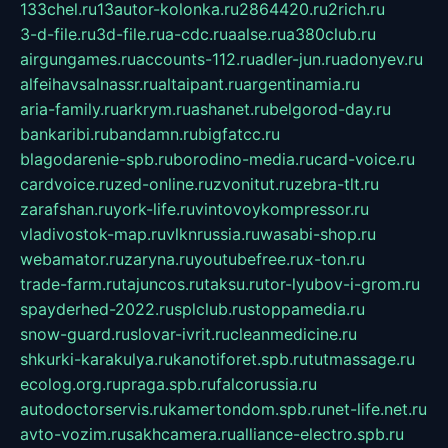
133chel.ru
13autor-kolonka.ru
2864420.ru
2rich.ru
3-d-file.ru
3d-file.ru
a-cdc.ru
aalse.ru
a380club.ru
airgungames.ru
accounts-112.ru
adler-jun.ru
adonyev.ru
alfeihavsalnassr.ru
altaipant.ru
argentinamia.ru
aria-family.ru
arkrym.ru
ashanet.ru
belgorod-day.ru
bankaribi.ru
bandamn.ru
bigfatcc.ru
blagodarenie-spb.ru
borodino-media.ru
card-voice.ru
cardvoice.ru
zed-online.ru
zvonitut.ru
zebra-tlt.ru
zarafshan.ru
york-life.ru
vintovoykompressor.ru
vladivostok-map.ru
vlknrussia.ru
wasabi-shop.ru
webamator.ru
zaryna.ru
youtubefree.ru
x-ton.ru
trade-farm.ru
tajuncos.ru
taksu.ru
tor-lyubov-i-grom.ru
spayderhed-2022.ru
splclub.ru
stoppamedia.ru
snow-guard.ru
slovar-ivrit.ru
cleanmedicine.ru
shkurki-karakulya.ru
kanotiforet.spb.ru
tutmassage.ru
ecolog.org.ru
praga.spb.ru
falcorussia.ru
autodoctorservis.ru
kamertondom.spb.ru
net-life.net.ru
avto-vozim.ru
sakhcamera.ru
alliance-electro.spb.ru