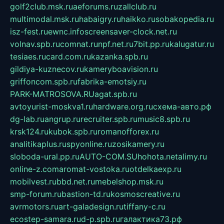
golf2club.msk.ru
aeforums.ru
zallclub.ru
multimodal.msk.ru
habaigry.ru
haikko.ru
sobakopedia.ru
isz-fest.ru
ewnc.info
screensaver-clock.net.ru
volnav.spb.ru
comnat.ru
npf.net.ru
7bit.pp.ru
kalugatur.ru
tesiaes.ru
card.com.ru
kazanka.spb.ru
gildiya-kuznecov.ru
kameryboavision.ru
griffoncom.spb.ru
fabrika-emotsiy.ru
PARK-MATROSOVA.RU
agat.spb.ru
avtoyurist-moskva1.ru
hardware.org.ru
схема-авто.рф
dg-lab.ru
angrup.ru
recruiter.spb.ru
music8.spb.ru
krsk124.ru
kubok.spb.ru
romanofforex.ru
analitikaplus.ru
spyonline.ru
zosikamery.ru
sloboda-ural.pp.ru
AUTO-COM.SU
hohota.net
alimy.ru
online-z.com
aromat-vostoka.ru
otdelkaexp.ru
mobilvest.ru
bbd.net.ru
mebelshop.msk.ru
smp-forum.ru
bastion-td.ru
kosmoscreative.ru
avrmotors.ru
art-galadesign.ru
tiffany-c.ru
ecostep-samara.ru
d-p.spb.ru
галактика73.рф