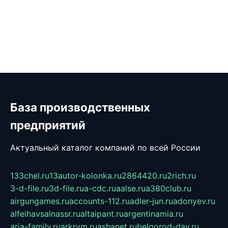
База производственных
предприятий
Актуальный каталог компаний по всей России
133chel.ru
13autor-kolonka.ru
2864420.ru
2rich.ru
3-d-file.ru
3d-file.ru
a-cdc.ru
aalse.ru
a380club.ru
airgungames.ru
accounts-112.ru
adler-jun.ru
adonyev.ru
alfeihavsalnassr.ru
altaipant.ru
argentinamia.ru
aria-family.ru
arkrym.ru
ashanet.ru
belgorod-day.ru