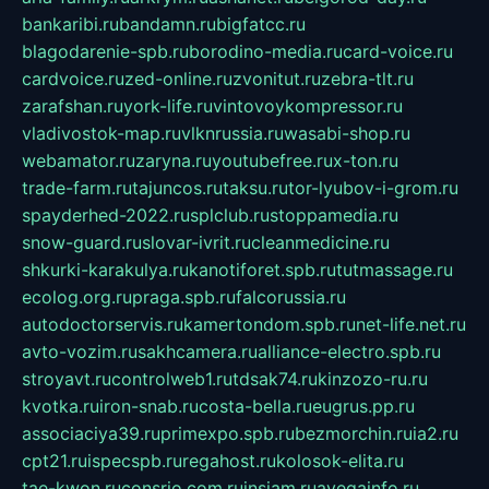
bankaribi.ru
bandamn.ru
bigfatcc.ru
blagodarenie-spb.ru
borodino-media.ru
card-voice.ru
cardvoice.ru
zed-online.ru
zvonitut.ru
zebra-tlt.ru
zarafshan.ru
york-life.ru
vintovoykompressor.ru
vladivostok-map.ru
vlknrussia.ru
wasabi-shop.ru
webamator.ru
zaryna.ru
youtubefree.ru
x-ton.ru
trade-farm.ru
tajuncos.ru
taksu.ru
tor-lyubov-i-grom.ru
spayderhed-2022.ru
splclub.ru
stoppamedia.ru
snow-guard.ru
slovar-ivrit.ru
cleanmedicine.ru
shkurki-karakulya.ru
kanotiforet.spb.ru
tutmassage.ru
ecolog.org.ru
praga.spb.ru
falcorussia.ru
autodoctorservis.ru
kamertondom.spb.ru
net-life.net.ru
avto-vozim.ru
sakhcamera.ru
alliance-electro.spb.ru
stroyavt.ru
controlweb1.ru
tdsak74.ru
kinzozo-ru.ru
kvotka.ru
iron-snab.ru
costa-bella.ru
eugrus.pp.ru
associaciya39.ru
primexpo.spb.ru
bezmorchin.ru
ia2.ru
cpt21.ru
ispecspb.ru
regahost.ru
kolosok-elita.ru
tae-kwon.ru
consrio.com.ru
insiam.ru
avegainfo.ru