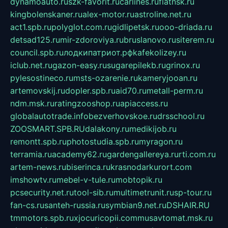
dynamoauto.ru
szk-favorit.ru
carlines.ru
flatnsk.ru
kingbolenskaner.ru
alex-motor.ru
astroline.net.ru
act1.spb.ru
polyglot.com.ru
gidlipetsk.ru
ooo-driada.ru
detsad125.ru
mir-zdoroviya.ru
bruslanovo.ru
siterem.ru
council.spb.ru
лодкипатриот.рф
kafekolizey.ru
iclub.net.ru
gazon-easy.ru
sugarepilekb.ru
grinox.ru
pylesostineco.ru
msts-ozarenie.ru
kameryjooan.ru
artemovskij.ru
dopler.spb.ru
aid70.ru
metall-perm.ru
ndm.msk.ru
ratingzooshop.ru
apiaccess.ru
globalautotrade.info
bezverhovskoe.ru
drsschool.ru
ZOOSMART.SPB.RU
dalakony.ru
medikijob.ru
remontt.spb.ru
photostudia.spb.ru
myragon.ru
terramia.ru
academy62.ru
gardengallereya.ru
rti.com.ru
artem-news.ru
biserinca.ru
krasnodarkurort.com
imshowtv.ru
mebel-v-tule.ru
mobtopik.ru
pcsecurity.net.ru
tool-sib.ru
multimetrunit.ru
sp-tour.ru
fan-cs.ru
santeh-russia.ru
symbian9.net.ru
DSHAIR.RU
tmmotors.spb.ru
xjocuricopii.com
musavtomat.msk.ru