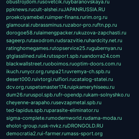
obustrojdom.ru
sovetcik.ru
ybaranovskaya.ru
ppknews.ru
cult-alshei.ru
JAPANRUSSIA.RU
proekciyamebel.ru
imper-finans.ru
rim.org.ru
glamourai.ru
brassminus.ru
zabor-pro.ru
ftn.pp.ru
dorogoe58.ru
laimengpacker.ru
kuzova-zapchasti.ru
sageerp.ru
taxodrom.ru
dsrazvitie.ru
hardcity.net.ru
ratinghomegames.ru
topservice25.ru
gubernyan.ru
gtglasslined.ru
ii4.ru
tssport.spb.ru
andorra24.com
blackwallstreet.ru
oboimos.ru
optim-doors.com.ru
ikuch.ru
nycr.org.ru
npa21.ru
vremya-ch.spb.ru
desert000.ru
ivtorgi.ru
ifiori.ru
catalog-statei.ru
dcv.org.ru
spetsmaster174.ru
ipkameryhiseeu.ru
dum26.ru
ruspol.spb.ru
fr-opendp.ru
kam-solnyshko.ru
cheyenne-arapaho.ru
sevzapmetal.spb.ru
ted-lapidus.spb.ru
parasite-eliminator.ru
sigma-complete.ru
modernworld.ru
dama-moda.ru
eholot-group.ru
sk-nvkz.ru
DRONGOLD.RU
democratia2.ru
i-farmer.ru
mass-sport.org