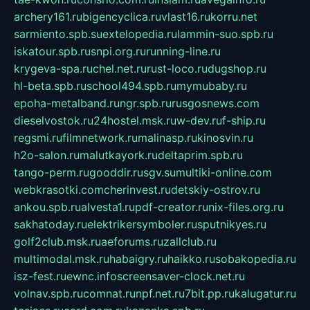
archery161.ru
bigencyclica.ru
vlast16.ru
korru.net
sarmiento.spb.su
extelopedia.ru
lammin-suo.spb.ru
iskatour.spb.ru
snpi.org.ru
running-line.ru
krygeva-spa.ru
chel.net.ru
rust-loco.ru
dugshop.ru
hl-beta.spb.ru
school494.spb.ru
mymubaby.ru
epoha-metalband.ru
ngr.spb.ru
rusgosnews.com
dieselvostok.ru
24hostel.msk.ru
w-dev.ru
f-ship.ru
regsmi.ru
filmnetwork.ru
malinasp.ru
kinosvin.ru
h2o-salon.ru
malutkayork.ru
deltaprim.spb.ru
tango-perm.ru
gooddir.ru
sgv.su
multiki-online.com
webkrasotki.com
cherinvest.ru
detskiy-ostrov.ru
ankou.spb.ru
alvesta1.ru
pdf-creator.ru
nix-files.org.ru
sakhatoday.ru
elektrikersymboler.ru
sputnikyes.ru
golf2club.msk.ru
aeforums.ru
zallclub.ru
multimodal.msk.ru
habaigry.ru
haikko.ru
sobakopedia.ru
isz-fest.ru
ewnc.info
screensaver-clock.net.ru
volnav.spb.ru
comnat.ru
npf.net.ru
7bit.pp.ru
kalugatur.ru