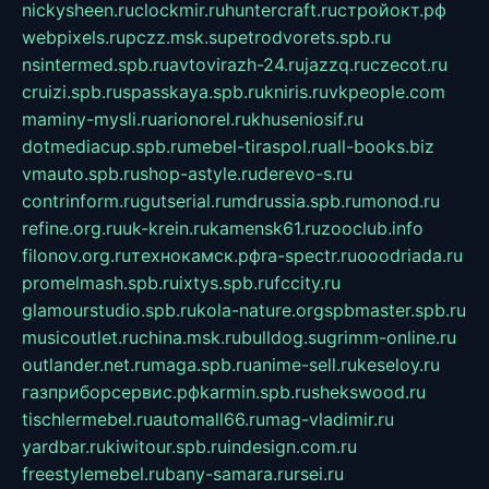
nickysheen.ru
clockmir.ru
huntercraft.ru
стройокт.рф
webpixels.ru
pczz.msk.su
petrodvorets.spb.ru
nsintermed.spb.ru
avtovirazh-24.ru
jazzq.ru
czecot.ru
cruizi.spb.ru
spasskaya.spb.ru
kniris.ru
vkpeople.com
maminy-mysli.ru
arionorel.ru
khuseniosif.ru
dotmediacup.spb.ru
mebel-tiraspol.ru
all-books.biz
vmauto.spb.ru
shop-astyle.ru
derevo-s.ru
contrinform.ru
gutserial.ru
mdrussia.spb.ru
monod.ru
refine.org.ru
uk-krein.ru
kamensk61.ru
zooclub.info
filonov.org.ru
технокамск.рф
ra-spectr.ru
ooodriada.ru
promelmash.spb.ru
ixtys.spb.ru
fccity.ru
glamourstudio.spb.ru
kola-nature.org
spbmaster.spb.ru
musicoutlet.ru
china.msk.ru
bulldog.su
grimm-online.ru
outlander.net.ru
maga.spb.ru
anime-sell.ru
keseloy.ru
газприборсервис.рф
karmin.spb.ru
shekswood.ru
tischlermebel.ru
automall66.ru
mag-vladimir.ru
yardbar.ru
kiwitour.spb.ru
indesign.com.ru
freestylemebel.ru
bany-samara.ru
rsei.ru