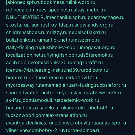
jablonex.spb.ru
bookmess.ru
linkword.ru
refineua.com.ru
cs-spec.net.ru
altay-mebel.ru
DNK-THEATRE.RU
mechaniks.spb.ru
ipcamtechage.ru
skosta.ru
a-sun.ru
stroy-ldsp.ru
snowlands.org.ru
childrensshoes.ru
mrlizzy.ru
mebelsofiakrd.ru
bulizhenko.ru
rumantick.net.ru
mtszerno.ru
daily-fishing.ru
glushiteli-v-spb.ru
megasat.org.ru
localization.net.ru
flyingfish.pp.ru
ds5teremok.ru
aclib.spb.ru
komissionka30.ru
mag-profit.ru
icentre-74.ru
leasing-nsk.ru
hd39.ru
rcd.com.ru
bioprot.ru
deltaextreme.ru
mirkotlov07.ru
mycrossway.ru
temamedia.ru
art-fusing.ru
cbslefort.ru
sunroadwatch.ru
citroen-yaroslavl.ru
ratnews.msk.ru
sk-if.ru
joomlamoduli.ru
academic-work.ru
bananaboys.ru
sanekua.ru
lianafrukt.ru
beta43.ru
tucsonwoori.com
alex-translation.ru
avantgardeclinics.ru
noel.msk.ru
buylq.ru
aquas-spb.ru
vilnerivne.com
bobry-2.ru
vtoroe-solnce.ru