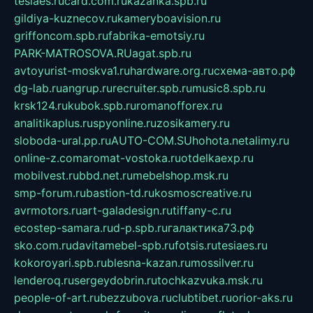
tesiaes.ru
card.com.ru
kazanka.spb.ru
gildiya-kuznecov.ru
kameryboavision.ru
griffoncom.spb.ru
fabrika-emotsiy.ru
PARK-MATROSOVA.RU
agat.spb.ru
avtoyurist-moskva1.ru
hardware.org.ru
схема-авто.рф
dg-lab.ru
angrup.ru
recruiter.spb.ru
music8.spb.ru
krsk124.ru
kubok.spb.ru
romanofforex.ru
analitikaplus.ru
spyonline.ru
zosikamery.ru
sloboda-ural.pp.ru
AUTO-COM.SU
hohota.net
alimy.ru
online-z.com
aromat-vostoka.ru
otdelkaexp.ru
mobilvest.ru
bbd.net.ru
mebelshop.msk.ru
smp-forum.ru
bastion-td.ru
kosmoscreative.ru
avrmotors.ru
art-galadesign.ru
tiffany-c.ru
ecostep-samara.ru
d-p.spb.ru
галактика73.рф
sko.com.ru
davitamebel-spb.ru
fotsis.ru
tesiaes.ru
kokoroyari.spb.ru
blesna-kazan.ru
mossilver.ru
lenderoq.ru
sergeydobrin.ru
tochkazvuka.msk.ru
people-of-art.ru
bezzubova.ru
clubtibet.ru
orior-aks.ru