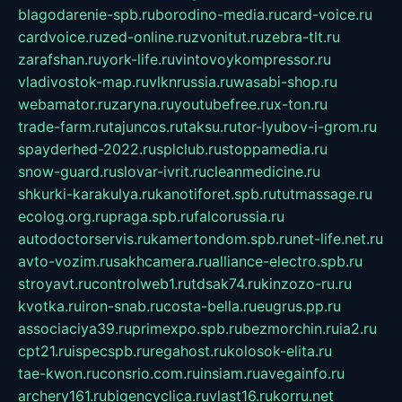
blagodarenie-spb.ru
borodino-media.ru
card-voice.ru
cardvoice.ru
zed-online.ru
zvonitut.ru
zebra-tlt.ru
zarafshan.ru
york-life.ru
vintovoykompressor.ru
vladivostok-map.ru
vlknrussia.ru
wasabi-shop.ru
webamator.ru
zaryna.ru
youtubefree.ru
x-ton.ru
trade-farm.ru
tajuncos.ru
taksu.ru
tor-lyubov-i-grom.ru
spayderhed-2022.ru
splclub.ru
stoppamedia.ru
snow-guard.ru
slovar-ivrit.ru
cleanmedicine.ru
shkurki-karakulya.ru
kanotiforet.spb.ru
tutmassage.ru
ecolog.org.ru
praga.spb.ru
falcorussia.ru
autodoctorservis.ru
kamertondom.spb.ru
net-life.net.ru
avto-vozim.ru
sakhcamera.ru
alliance-electro.spb.ru
stroyavt.ru
controlweb1.ru
tdsak74.ru
kinzozo-ru.ru
kvotka.ru
iron-snab.ru
costa-bella.ru
eugrus.pp.ru
associaciya39.ru
primexpo.spb.ru
bezmorchin.ru
ia2.ru
cpt21.ru
ispecspb.ru
regahost.ru
kolosok-elita.ru
tae-kwon.ru
consrio.com.ru
insiam.ru
avegainfo.ru
archery161.ru
bigencyclica.ru
vlast16.ru
korru.net