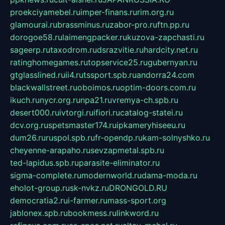
proekciyamebel.ru
imper-finans.ru
rim.org.ru
glamourai.ru
brassminus.ru
zabor-pro.ru
ftn.pp.ru
dorogoe58.ru
laimengpacker.ru
kuzova-zapchasti.ru
sageerp.ru
taxodrom.ru
dsrazvitie.ru
hardcity.net.ru
ratinghomegames.ru
topservice25.ru
gubernyan.ru
gtglasslined.ru
ii4.ru
tssport.spb.ru
andorra24.com
blackwallstreet.ru
oboimos.ru
optim-doors.com.ru
ikuch.ru
nycr.org.ru
npa21.ru
vremya-ch.spb.ru
desert000.ru
ivtorgi.ru
ifiori.ru
catalog-statei.ru
dcv.org.ru
spetsmaster174.ru
ipkameryhiseeu.ru
dum26.ru
ruspol.spb.ru
fr-opendp.ru
kam-solnyshko.ru
cheyenne-arapaho.ru
sevzapmetal.spb.ru
ted-lapidus.spb.ru
parasite-eliminator.ru
sigma-complete.ru
modernworld.ru
dama-moda.ru
eholot-group.ru
sk-nvkz.ru
DRONGOLD.RU
democratia2.ru
i-farmer.ru
mass-sport.org
jablonex.spb.ru
bookmess.ru
linkword.ru