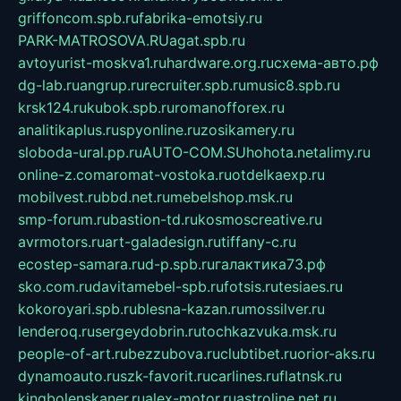
griffoncom.spb.ru
fabrika-emotsiy.ru
PARK-MATROSOVA.RU
agat.spb.ru
avtoyurist-moskva1.ru
hardware.org.ru
схема-авто.рф
dg-lab.ru
angrup.ru
recruiter.spb.ru
music8.spb.ru
krsk124.ru
kubok.spb.ru
romanofforex.ru
analitikaplus.ru
spyonline.ru
zosikamery.ru
sloboda-ural.pp.ru
AUTO-COM.SU
hohota.net
alimy.ru
online-z.com
aromat-vostoka.ru
otdelkaexp.ru
mobilvest.ru
bbd.net.ru
mebelshop.msk.ru
smp-forum.ru
bastion-td.ru
kosmoscreative.ru
avrmotors.ru
art-galadesign.ru
tiffany-c.ru
ecostep-samara.ru
d-p.spb.ru
галактика73.рф
sko.com.ru
davitamebel-spb.ru
fotsis.ru
tesiaes.ru
kokoroyari.spb.ru
blesna-kazan.ru
mossilver.ru
lenderoq.ru
sergeydobrin.ru
tochkazvuka.msk.ru
people-of-art.ru
bezzubova.ru
clubtibet.ru
orior-aks.ru
dynamoauto.ru
szk-favorit.ru
carlines.ru
flatnsk.ru
kingbolenskaner.ru
alex-motor.ru
astroline.net.ru