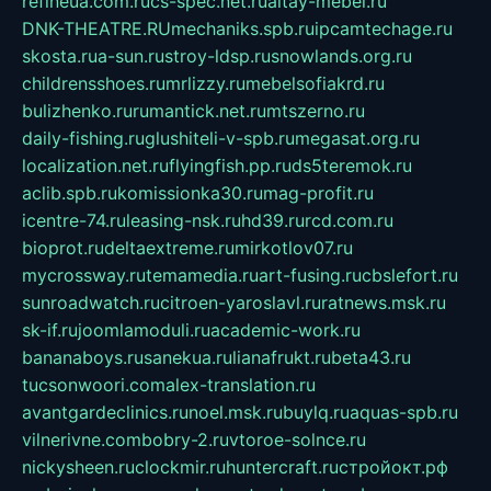
refineua.com.ru
cs-spec.net.ru
altay-mebel.ru
DNK-THEATRE.RU
mechaniks.spb.ru
ipcamtechage.ru
skosta.ru
a-sun.ru
stroy-ldsp.ru
snowlands.org.ru
childrensshoes.ru
mrlizzy.ru
mebelsofiakrd.ru
bulizhenko.ru
rumantick.net.ru
mtszerno.ru
daily-fishing.ru
glushiteli-v-spb.ru
megasat.org.ru
localization.net.ru
flyingfish.pp.ru
ds5teremok.ru
aclib.spb.ru
komissionka30.ru
mag-profit.ru
icentre-74.ru
leasing-nsk.ru
hd39.ru
rcd.com.ru
bioprot.ru
deltaextreme.ru
mirkotlov07.ru
mycrossway.ru
temamedia.ru
art-fusing.ru
cbslefort.ru
sunroadwatch.ru
citroen-yaroslavl.ru
ratnews.msk.ru
sk-if.ru
joomlamoduli.ru
academic-work.ru
bananaboys.ru
sanekua.ru
lianafrukt.ru
beta43.ru
tucsonwoori.com
alex-translation.ru
avantgardeclinics.ru
noel.msk.ru
buylq.ru
aquas-spb.ru
vilnerivne.com
bobry-2.ru
vtoroe-solnce.ru
nickysheen.ru
clockmir.ru
huntercraft.ru
стройокт.рф