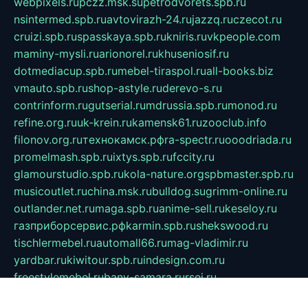
webpixels.ru
pczz.msk.su
petrodvorets.spb.ru
nsintermed.spb.ru
avtovirazh-24.ru
jazzq.ru
czecot.ru
cruizi.spb.ru
spasskaya.spb.ru
kniris.ru
vkpeople.com
maminy-mysli.ru
arionorel.ru
khuseniosif.ru
dotmediacup.spb.ru
mebel-tiraspol.ru
all-books.biz
vmauto.spb.ru
shop-astyle.ru
derevo-s.ru
contrinform.ru
gutserial.ru
mdrussia.spb.ru
monod.ru
refine.org.ru
uk-krein.ru
kamensk61.ru
zooclub.info
filonov.org.ru
технокамск.рф
ra-spectr.ru
ooodriada.ru
promelmash.spb.ru
ixtys.spb.ru
fccity.ru
glamourstudio.spb.ru
kola-nature.org
spbmaster.spb.ru
musicoutlet.ru
china.msk.ru
bulldog.su
grimm-online.ru
outlander.net.ru
maga.spb.ru
anime-sell.ru
keseloy.ru
газприборсервис.рф
karmin.spb.ru
shekswood.ru
tischlermebel.ru
automall66.ru
mag-vladimir.ru
yardbar.ru
kiwitour.spb.ru
indesign.com.ru
freestylemebel.ru
bany-samara.ru
rsei.ru
naidisvoyput.ru
mgsn-invest.ru
ipkamerasannce.ru