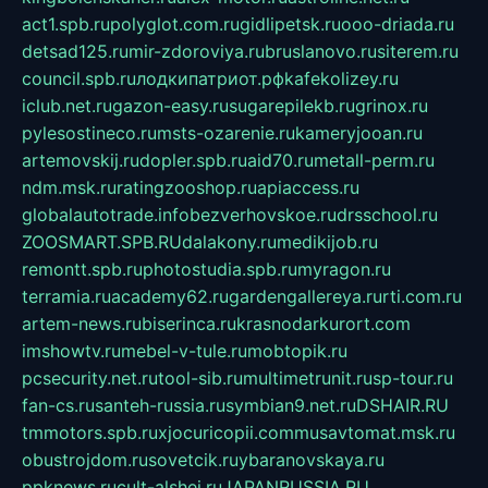
act1.spb.ru
polyglot.com.ru
gidlipetsk.ru
ooo-driada.ru
detsad125.ru
mir-zdoroviya.ru
bruslanovo.ru
siterem.ru
council.spb.ru
лодкипатриот.рф
kafekolizey.ru
iclub.net.ru
gazon-easy.ru
sugarepilekb.ru
grinox.ru
pylesostineco.ru
msts-ozarenie.ru
kameryjooan.ru
artemovskij.ru
dopler.spb.ru
aid70.ru
metall-perm.ru
ndm.msk.ru
ratingzooshop.ru
apiaccess.ru
globalautotrade.info
bezverhovskoe.ru
drsschool.ru
ZOOSMART.SPB.RU
dalakony.ru
medikijob.ru
remontt.spb.ru
photostudia.spb.ru
myragon.ru
terramia.ru
academy62.ru
gardengallereya.ru
rti.com.ru
artem-news.ru
biserinca.ru
krasnodarkurort.com
imshowtv.ru
mebel-v-tule.ru
mobtopik.ru
pcsecurity.net.ru
tool-sib.ru
multimetrunit.ru
sp-tour.ru
fan-cs.ru
santeh-russia.ru
symbian9.net.ru
DSHAIR.RU
tmmotors.spb.ru
xjocuricopii.com
musavtomat.msk.ru
obustrojdom.ru
sovetcik.ru
ybaranovskaya.ru
ppknews.ru
cult-alshei.ru
JAPANRUSSIA.RU