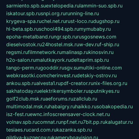
sarmiento.spb.su
extelopedia.ru
lammin-suo.spb.ru
iskatour.spb.ru
snpi.org.ru
running-line.ru
krygeva-spa.ru
chel.net.ru
rust-loco.ru
dugshop.ru
hl-beta.spb.ru
school494.spb.ru
mymubaby.ru
epoha-metalband.ru
ngr.spb.ru
rusgosnews.com
dieselvostok.ru
24hostel.msk.ru
w-dev.ru
f-ship.ru
regsmi.ru
filmnetwork.ru
malinasp.ru
kinosvin.ru
h2o-salon.ru
malutkayork.ru
deltaprim.spb.ru
tango-perm.ru
gooddir.ru
sgv.su
multiki-online.com
webkrasotki.com
cherinvest.ru
detskiy-ostrov.ru
ankou.spb.ru
alvesta1.ru
pdf-creator.ru
nix-files.org.ru
sakhatoday.ru
elektrikersymboler.ru
sputnikyes.ru
golf2club.msk.ru
aeforums.ru
zallclub.ru
multimodal.msk.ru
habaigry.ru
haikko.ru
sobakopedia.ru
isz-fest.ru
ewnc.info
screensaver-clock.net.ru
volnav.spb.ru
comnat.ru
npf.net.ru
7bit.pp.ru
kalugatur.ru
tesiaes.ru
card.com.ru
kazanka.spb.ru
gildiya-kuznecov.ru
kameryboavision.ru