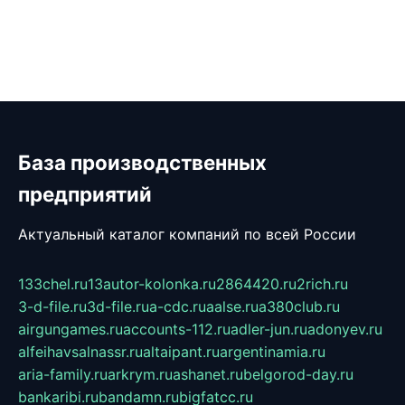
База производственных
предприятий
Актуальный каталог компаний по всей России
133chel.ru
13autor-kolonka.ru
2864420.ru
2rich.ru
3-d-file.ru
3d-file.ru
a-cdc.ru
aalse.ru
a380club.ru
airgungames.ru
accounts-112.ru
adler-jun.ru
adonyev.ru
alfeihavsalnassr.ru
altaipant.ru
argentinamia.ru
aria-family.ru
arkrym.ru
ashanet.ru
belgorod-day.ru
bankaribi.ru
bandamn.ru
bigfatcc.ru