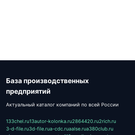
База производственных
предприятий
Актуальный каталог компаний по всей России
133chel.ru
13autor-kolonka.ru
2864420.ru
2rich.ru
3-d-file.ru
3d-file.ru
a-cdc.ru
aalse.ru
a380club.ru