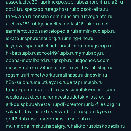
associaciya39.ru
primexpo.spb.ru
bezmorchin.ru
ia2.ru
cpt21.ru
ispecspb.ru
regahost.ru
kolosok-elita.ru
tae-kwon.ru
consrio.com.ru
insiam.ru
avegainfo.ru
archery161.ru
bigencyclica.ru
vlast16.ru
korru.net
sarmiento.spb.su
extelopedia.ru
lammin-suo.spb.ru
iskatour.spb.ru
snpi.org.ru
running-line.ru
krygeva-spa.ru
chel.net.ru
rust-loco.ru
dugshop.ru
hl-beta.spb.ru
school494.spb.ru
mymubaby.ru
epoha-metalband.ru
ngr.spb.ru
rusgosnews.com
dieselvostok.ru
24hostel.msk.ru
w-dev.ru
f-ship.ru
regsmi.ru
filmnetwork.ru
malinasp.ru
kinosvin.ru
h2o-salon.ru
malutkayork.ru
deltaprim.spb.ru
tango-perm.ru
gooddir.ru
sgv.su
multiki-online.com
webkrasotki.com
cherinvest.ru
detskiy-ostrov.ru
ankou.spb.ru
alvesta1.ru
pdf-creator.ru
nix-files.org.ru
sakhatoday.ru
elektrikersymboler.ru
sputnikyes.ru
golf2club.msk.ru
aeforums.ru
zallclub.ru
multimodal.msk.ru
habaigry.ru
haikko.ru
sobakopedia.ru