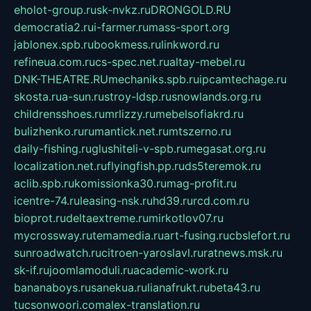
eholot-group.ru
sk-nvkz.ru
DRONGOLD.RU
democratia2.ru
i-farmer.ru
mass-sport.org
jablonex.spb.ru
bookmess.ru
linkword.ru
refineua.com.ru
cs-spec.net.ru
altay-mebel.ru
DNK-THEATRE.RU
mechaniks.spb.ru
ipcamtechage.ru
skosta.ru
a-sun.ru
stroy-ldsp.ru
snowlands.org.ru
childrensshoes.ru
mrlizzy.ru
mebelsofiakrd.ru
bulizhenko.ru
rumantick.net.ru
mtszerno.ru
daily-fishing.ru
glushiteli-v-spb.ru
megasat.org.ru
localization.net.ru
flyingfish.pp.ru
ds5teremok.ru
aclib.spb.ru
komissionka30.ru
mag-profit.ru
icentre-74.ru
leasing-nsk.ru
hd39.ru
rcd.com.ru
bioprot.ru
deltaextreme.ru
mirkotlov07.ru
mycrossway.ru
temamedia.ru
art-fusing.ru
cbslefort.ru
sunroadwatch.ru
citroen-yaroslavl.ru
ratnews.msk.ru
sk-if.ru
joomlamoduli.ru
academic-work.ru
bananaboys.ru
sanekua.ru
lianafrukt.ru
beta43.ru
tucsonwoori.com
alex-translation.ru