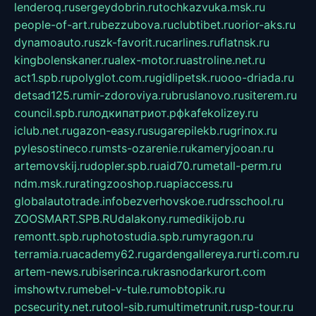
lenderoq.ru
sergeydobrin.ru
tochkazvuka.msk.ru
people-of-art.ru
bezzubova.ru
clubtibet.ru
orior-aks.ru
dynamoauto.ru
szk-favorit.ru
carlines.ru
flatnsk.ru
kingbolenskaner.ru
alex-motor.ru
astroline.net.ru
act1.spb.ru
polyglot.com.ru
gidlipetsk.ru
ooo-driada.ru
detsad125.ru
mir-zdoroviya.ru
bruslanovo.ru
siterem.ru
council.spb.ru
лодкипатриот.рф
kafekolizey.ru
iclub.net.ru
gazon-easy.ru
sugarepilekb.ru
grinox.ru
pylesostineco.ru
msts-ozarenie.ru
kameryjooan.ru
artemovskij.ru
dopler.spb.ru
aid70.ru
metall-perm.ru
ndm.msk.ru
ratingzooshop.ru
apiaccess.ru
globalautotrade.info
bezverhovskoe.ru
drsschool.ru
ZOOSMART.SPB.RU
dalakony.ru
medikijob.ru
remontt.spb.ru
photostudia.spb.ru
myragon.ru
terramia.ru
academy62.ru
gardengallereya.ru
rti.com.ru
artem-news.ru
biserinca.ru
krasnodarkurort.com
imshowtv.ru
mebel-v-tule.ru
mobtopik.ru
pcsecurity.net.ru
tool-sib.ru
multimetrunit.ru
sp-tour.ru