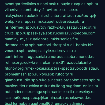
avantgardeclinics.ru
noel.msk.ru
buylq.ru
aquas-spb.ru
vilnerivne.com
bobry-2.ru
vtoroe-solnce.ru
nickysheen.ru
clockmir.ru
huntercraft.ru
стройокт.рф
webpixels.ru
pczz.msk.su
petrodvorets.spb.ru
nsintermed.spb.ru
avtovirazh-24.ru
jazzq.ru
czecot.ru
cruizi.spb.ru
spasskaya.spb.ru
kniris.ru
vkpeople.com
maminy-mysli.ru
arionorel.ru
khuseniosif.ru
dotmediacup.spb.ru
mebel-tiraspol.ru
all-books.biz
vmauto.spb.ru
shop-astyle.ru
derevo-s.ru
contrinform.ru
gutserial.ru
mdrussia.spb.ru
monod.ru
refine.org.ru
uk-krein.ru
kamensk61.ru
zooclub.info
filonov.org.ru
технокамск.рф
ra-spectr.ru
ooodriada.ru
promelmash.spb.ru
ixtys.spb.ru
fccity.ru
glamourstudio.spb.ru
kola-nature.org
spbmaster.spb.ru
musicoutlet.ru
china.msk.ru
bulldog.su
grimm-online.ru
outlander.net.ru
maga.spb.ru
anime-sell.ru
keseloy.ru
газприборсервис.рф
karmin.spb.ru
shekswood.ru
tischlermebel.ru
automall66.ru
mag-vladimir.ru