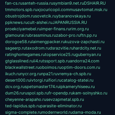
fan-cs.ru
santeh-russia.ru
symbian9.net.ru
DSHAIR.RU
tmmotors.spb.ru
xjocuricopii.com
musavtomat.msk.ru
obustrojdom.ru
sovetcik.ru
ybaranovskaya.ru
ppknews.ru
cult-alshei.ru
JAPANRUSSIA.RU
proekciyamebel.ru
imper-finans.ru
rim.org.ru
glamourai.ru
brassminus.ru
zabor-pro.ru
ftn.pp.ru
dorogoe58.ru
laimengpacker.ru
kuzova-zapchasti.ru
sageerp.ru
taxodrom.ru
dsrazvitie.ru
hardcity.net.ru
ratinghomegames.ru
topservice25.ru
gubernyan.ru
gtglasslined.ru
ii4.ru
tssport.spb.ru
andorra24.com
blackwallstreet.ru
oboimos.ru
optim-doors.com.ru
ikuch.ru
nycr.org.ru
npa21.ru
vremya-ch.spb.ru
desert000.ru
ivtorgi.ru
ifiori.ru
catalog-statei.ru
dcv.org.ru
spetsmaster174.ru
ipkameryhiseeu.ru
dum26.ru
ruspol.spb.ru
fr-opendp.ru
kam-solnyshko.ru
cheyenne-arapaho.ru
sevzapmetal.spb.ru
ted-lapidus.spb.ru
parasite-eliminator.ru
sigma-complete.ru
modernworld.ru
dama-moda.ru