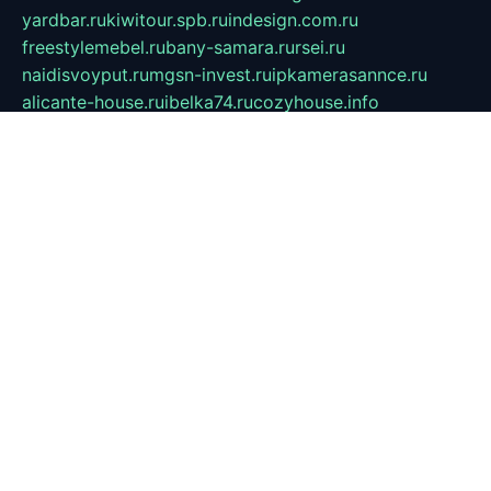
yardbar.ru
kiwitour.spb.ru
indesign.com.ru
freestylemebel.ru
bany-samara.ru
rsei.ru
naidisvoyput.ru
mgsn-invest.ru
ipkamerasannce.ru
alicante-house.ru
ibelka74.ru
cozyhouse.info
vlkargalev-studio.ru
700mb.ru
figura-ufa.ru
alina-live.ru
belarusiannews.ru
womenknow.ru
dos-vniimk.ru
sega.net.ru
dv.net.ru
phenomenonsofhistory.com
telesputnik.net.ru
wall.pp.ru
pylesosroidmi.ru
gtc-clan.ru
cligs.ru
bibikazap.ru
popova.org.ru
netwhistler.spb.ru
bellvil.ru
bonzon.ru
iss-vladik.ru
defiparis.net.ru
las-gryzas.ru
amku.ru
electednews.spb.ru
feather.org.ru
spar72.ru
tankiigri.ru
dominus.com.ru
ibtree.ru
sanykool.pp.ru
unixlib.org.ru
menatep.spb.ru
gartenterrassen.ru
printeka.ru
skvozilka.com.ru
parkovka-pub.ru
lovemobi.ru
art-ru.ru
emulatorz.com.ru
alucomp.com.ru
tatforum.com.ru
alternativa-profi.ru
dermakler.ru
artsurvey.ru
aredir.ru
khimspas.ru
centr-maxi.ru
2018r.ru