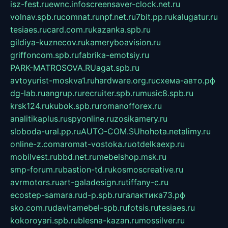
isz-fest.ru
ewnc.info
screensaver-clock.net.ru
volnav.spb.ru
comnat.ru
npf.net.ru
7bit.pp.ru
kalugatur.ru
tesiaes.ru
card.com.ru
kazanka.spb.ru
gildiya-kuznecov.ru
kameryboavision.ru
griffoncom.spb.ru
fabrika-emotsiy.ru
PARK-MATROSOVA.RU
agat.spb.ru
avtoyurist-moskva1.ru
hardware.org.ru
схема-авто.рф
dg-lab.ru
angrup.ru
recruiter.spb.ru
music8.spb.ru
krsk124.ru
kubok.spb.ru
romanofforex.ru
analitikaplus.ru
spyonline.ru
zosikamery.ru
sloboda-ural.pp.ru
AUTO-COM.SU
hohota.net
alimy.ru
online-z.com
aromat-vostoka.ru
otdelkaexp.ru
mobilvest.ru
bbd.net.ru
mebelshop.msk.ru
smp-forum.ru
bastion-td.ru
kosmoscreative.ru
avrmotors.ru
art-galadesign.ru
tiffany-c.ru
ecostep-samara.ru
d-p.spb.ru
галактика73.рф
sko.com.ru
davitamebel-spb.ru
fotsis.ru
tesiaes.ru
kokoroyari.spb.ru
blesna-kazan.ru
mossilver.ru