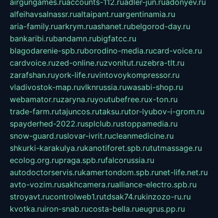
airgungames.ru
accounts-112.ru
adler-jun.ru
adonyev.ru
alfeihavsalnassr.ru
altaipant.ru
argentinamia.ru
aria-family.ru
arkrym.ru
ashanet.ru
belgorod-day.ru
bankaribi.ru
bandamn.ru
bigfatcc.ru
blagodarenie-spb.ru
borodino-media.ru
card-voice.ru
cardvoice.ru
zed-online.ru
zvonitut.ru
zebra-tlt.ru
zarafshan.ru
york-life.ru
vintovoykompressor.ru
vladivostok-map.ru
vlknrussia.ru
wasabi-shop.ru
webamator.ru
zaryna.ru
youtubefree.ru
x-ton.ru
trade-farm.ru
tajuncos.ru
taksu.ru
tor-lyubov-i-grom.ru
spayderhed-2022.ru
splclub.ru
stoppamedia.ru
snow-guard.ru
slovar-ivrit.ru
cleanmedicine.ru
shkurki-karakulya.ru
kanotiforet.spb.ru
tutmassage.ru
ecolog.org.ru
praga.spb.ru
falcorussia.ru
autodoctorservis.ru
kamertondom.spb.ru
net-life.net.ru
avto-vozim.ru
sakhcamera.ru
alliance-electro.spb.ru
stroyavt.ru
controlweb1.ru
tdsak74.ru
kinzozo-ru.ru
kvotka.ru
iron-snab.ru
costa-bella.ru
eugrus.pp.ru