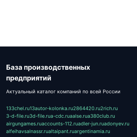
База производственных
предприятий
Актуальный каталог компаний по всей России
133chel.ru
13autor-kolonka.ru
2864420.ru
2rich.ru
3-d-file.ru
3d-file.ru
a-cdc.ru
aalse.ru
a380club.ru
airgungames.ru
accounts-112.ru
adler-jun.ru
adonyev.ru
alfeihavsalnassr.ru
altaipant.ru
argentinamia.ru