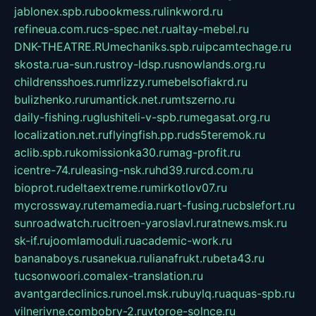
jablonex.spb.ru
bookmess.ru
linkword.ru
refineua.com.ru
cs-spec.net.ru
altay-mebel.ru
DNK-THEATRE.RU
mechaniks.spb.ru
ipcamtechage.ru
skosta.ru
a-sun.ru
stroy-ldsp.ru
snowlands.org.ru
childrensshoes.ru
mrlizzy.ru
mebelsofiakrd.ru
bulizhenko.ru
rumantick.net.ru
mtszerno.ru
daily-fishing.ru
glushiteli-v-spb.ru
megasat.org.ru
localization.net.ru
flyingfish.pp.ru
ds5teremok.ru
aclib.spb.ru
komissionka30.ru
mag-profit.ru
icentre-74.ru
leasing-nsk.ru
hd39.ru
rcd.com.ru
bioprot.ru
deltaextreme.ru
mirkotlov07.ru
mycrossway.ru
temamedia.ru
art-fusing.ru
cbslefort.ru
sunroadwatch.ru
citroen-yaroslavl.ru
ratnews.msk.ru
sk-if.ru
joomlamoduli.ru
academic-work.ru
bananaboys.ru
sanekua.ru
lianafrukt.ru
beta43.ru
tucsonwoori.com
alex-translation.ru
avantgardeclinics.ru
noel.msk.ru
buylq.ru
aquas-spb.ru
vilnerivne.com
bobry-2.ru
vtoroe-solnce.ru