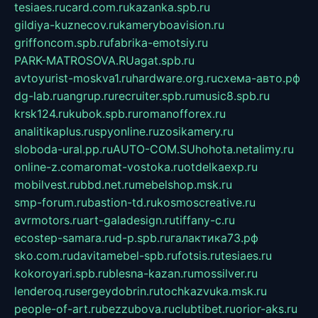
tesiaes.ru
card.com.ru
kazanka.spb.ru
gildiya-kuznecov.ru
kameryboavision.ru
griffoncom.spb.ru
fabrika-emotsiy.ru
PARK-MATROSOVA.RU
agat.spb.ru
avtoyurist-moskva1.ru
hardware.org.ru
схема-авто.рф
dg-lab.ru
angrup.ru
recruiter.spb.ru
music8.spb.ru
krsk124.ru
kubok.spb.ru
romanofforex.ru
analitikaplus.ru
spyonline.ru
zosikamery.ru
sloboda-ural.pp.ru
AUTO-COM.SU
hohota.net
alimy.ru
online-z.com
aromat-vostoka.ru
otdelkaexp.ru
mobilvest.ru
bbd.net.ru
mebelshop.msk.ru
smp-forum.ru
bastion-td.ru
kosmoscreative.ru
avrmotors.ru
art-galadesign.ru
tiffany-c.ru
ecostep-samara.ru
d-p.spb.ru
галактика73.рф
sko.com.ru
davitamebel-spb.ru
fotsis.ru
tesiaes.ru
kokoroyari.spb.ru
blesna-kazan.ru
mossilver.ru
lenderoq.ru
sergeydobrin.ru
tochkazvuka.msk.ru
people-of-art.ru
bezzubova.ru
clubtibet.ru
orior-aks.ru