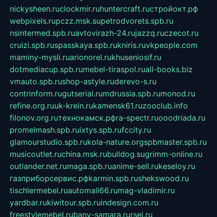
nickysheen.ru
clockmir.ru
huntercraft.ru
стройокт.рф
webpixels.ru
pczz.msk.su
petrodvorets.spb.ru
nsintermed.spb.ru
avtovirazh-24.ru
jazzq.ru
czecot.ru
cruizi.spb.ru
spasskaya.spb.ru
kniris.ru
vkpeople.com
maminy-mysli.ru
arionorel.ru
khuseniosif.ru
dotmediacup.spb.ru
mebel-tiraspol.ru
all-books.biz
vmauto.spb.ru
shop-astyle.ru
derevo-s.ru
contrinform.ru
gutserial.ru
mdrussia.spb.ru
monod.ru
refine.org.ru
uk-krein.ru
kamensk61.ru
zooclub.info
filonov.org.ru
технокамск.рф
ra-spectr.ru
ooodriada.ru
promelmash.spb.ru
ixtys.spb.ru
fccity.ru
glamourstudio.spb.ru
kola-nature.org
spbmaster.spb.ru
musicoutlet.ru
china.msk.ru
bulldog.su
grimm-online.ru
outlander.net.ru
maga.spb.ru
anime-sell.ru
keseloy.ru
газприборсервис.рф
karmin.spb.ru
shekswood.ru
tischlermebel.ru
automall66.ru
mag-vladimir.ru
yardbar.ru
kiwitour.spb.ru
indesign.com.ru
freestylemebel.ru
bany-samara.ru
rsei.ru