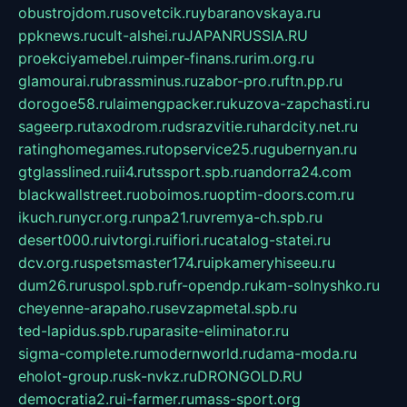
obustrojdom.ru
sovetcik.ru
ybaranovskaya.ru
ppknews.ru
cult-alshei.ru
JAPANRUSSIA.RU
proekciyamebel.ru
imper-finans.ru
rim.org.ru
glamourai.ru
brassminus.ru
zabor-pro.ru
ftn.pp.ru
dorogoe58.ru
laimengpacker.ru
kuzova-zapchasti.ru
sageerp.ru
taxodrom.ru
dsrazvitie.ru
hardcity.net.ru
ratinghomegames.ru
topservice25.ru
gubernyan.ru
gtglasslined.ru
ii4.ru
tssport.spb.ru
andorra24.com
blackwallstreet.ru
oboimos.ru
optim-doors.com.ru
ikuch.ru
nycr.org.ru
npa21.ru
vremya-ch.spb.ru
desert000.ru
ivtorgi.ru
ifiori.ru
catalog-statei.ru
dcv.org.ru
spetsmaster174.ru
ipkameryhiseeu.ru
dum26.ru
ruspol.spb.ru
fr-opendp.ru
kam-solnyshko.ru
cheyenne-arapaho.ru
sevzapmetal.spb.ru
ted-lapidus.spb.ru
parasite-eliminator.ru
sigma-complete.ru
modernworld.ru
dama-moda.ru
eholot-group.ru
sk-nvkz.ru
DRONGOLD.RU
democratia2.ru
i-farmer.ru
mass-sport.org