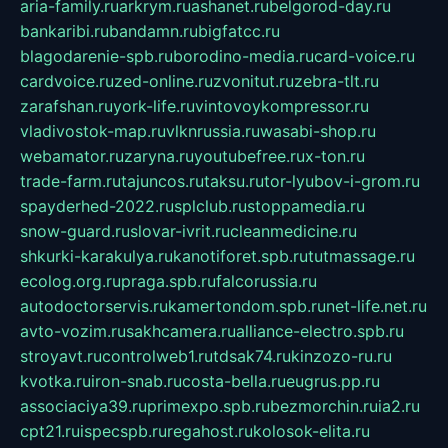
aria-family.ru
arkrym.ru
ashanet.ru
belgorod-day.ru
bankaribi.ru
bandamn.ru
bigfatcc.ru
blagodarenie-spb.ru
borodino-media.ru
card-voice.ru
cardvoice.ru
zed-online.ru
zvonitut.ru
zebra-tlt.ru
zarafshan.ru
york-life.ru
vintovoykompressor.ru
vladivostok-map.ru
vlknrussia.ru
wasabi-shop.ru
webamator.ru
zaryna.ru
youtubefree.ru
x-ton.ru
trade-farm.ru
tajuncos.ru
taksu.ru
tor-lyubov-i-grom.ru
spayderhed-2022.ru
splclub.ru
stoppamedia.ru
snow-guard.ru
slovar-ivrit.ru
cleanmedicine.ru
shkurki-karakulya.ru
kanotiforet.spb.ru
tutmassage.ru
ecolog.org.ru
praga.spb.ru
falcorussia.ru
autodoctorservis.ru
kamertondom.spb.ru
net-life.net.ru
avto-vozim.ru
sakhcamera.ru
alliance-electro.spb.ru
stroyavt.ru
controlweb1.ru
tdsak74.ru
kinzozo-ru.ru
kvotka.ru
iron-snab.ru
costa-bella.ru
eugrus.pp.ru
associaciya39.ru
primexpo.spb.ru
bezmorchin.ru
ia2.ru
cpt21.ru
ispecspb.ru
regahost.ru
kolosok-elita.ru