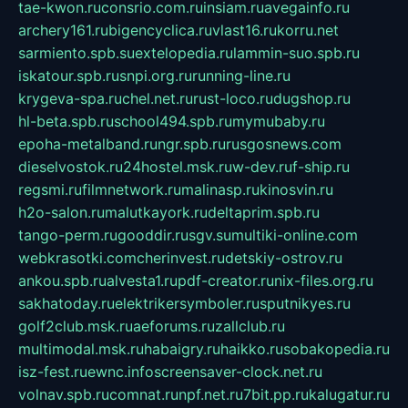
tae-kwon.ru
consrio.com.ru
insiam.ru
avegainfo.ru
archery161.ru
bigencyclica.ru
vlast16.ru
korru.net
sarmiento.spb.su
extelopedia.ru
lammin-suo.spb.ru
iskatour.spb.ru
snpi.org.ru
running-line.ru
krygeva-spa.ru
chel.net.ru
rust-loco.ru
dugshop.ru
hl-beta.spb.ru
school494.spb.ru
mymubaby.ru
epoha-metalband.ru
ngr.spb.ru
rusgosnews.com
dieselvostok.ru
24hostel.msk.ru
w-dev.ru
f-ship.ru
regsmi.ru
filmnetwork.ru
malinasp.ru
kinosvin.ru
h2o-salon.ru
malutkayork.ru
deltaprim.spb.ru
tango-perm.ru
gooddir.ru
sgv.su
multiki-online.com
webkrasotki.com
cherinvest.ru
detskiy-ostrov.ru
ankou.spb.ru
alvesta1.ru
pdf-creator.ru
nix-files.org.ru
sakhatoday.ru
elektrikersymboler.ru
sputnikyes.ru
golf2club.msk.ru
aeforums.ru
zallclub.ru
multimodal.msk.ru
habaigry.ru
haikko.ru
sobakopedia.ru
isz-fest.ru
ewnc.info
screensaver-clock.net.ru
volnav.spb.ru
comnat.ru
npf.net.ru
7bit.pp.ru
kalugatur.ru