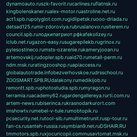
dynamoauto.ru
szk-favorit.ru
carlines.ru
flatnsk.ru
kingbolenskaner.ru
alex-motor.ru
astroline.net.ru
act1.spb.ru
polyglot.com.ru
gidlipetsk.ru
ooo-driada.ru
detsad125.ru
mir-zdoroviya.ru
bruslanovo.ru
siterem.ru
council.spb.ru
лодкипатриот.рф
kafekolizey.ru
iclub.net.ru
gazon-easy.ru
sugarepilekb.ru
grinox.ru
pylesostineco.ru
msts-ozarenie.ru
kameryjooan.ru
artemovskij.ru
dopler.spb.ru
aid70.ru
metall-perm.ru
ndm.msk.ru
ratingzooshop.ru
apiaccess.ru
globalautotrade.info
bezverhovskoe.ru
drsschool.ru
ZOOSMART.SPB.RU
dalakony.ru
medikijob.ru
remontt.spb.ru
photostudia.spb.ru
myragon.ru
terramia.ru
academy62.ru
gardengallereya.ru
rti.com.ru
artem-news.ru
biserinca.ru
krasnodarkurort.com
imshowtv.ru
mebel-v-tule.ru
mobtopik.ru
pcsecurity.net.ru
tool-sib.ru
multimetrunit.ru
sp-tour.ru
fan-cs.ru
santeh-russia.ru
symbian9.net.ru
DSHAIR.RU
tmmotors.spb.ru
xjocuricopii.com
musavtomat.msk.ru