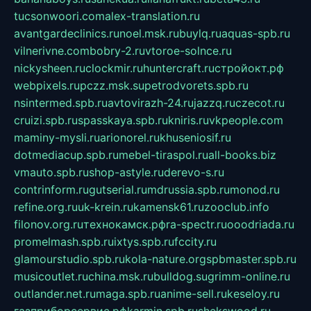
tucsonwoori.com
alex-translation.ru
avantgardeclinics.ru
noel.msk.ru
buylq.ru
aquas-spb.ru
vilnerivne.com
bobry-2.ru
vtoroe-solnce.ru
nickysheen.ru
clockmir.ru
huntercraft.ru
стройокт.рф
webpixels.ru
pczz.msk.su
petrodvorets.spb.ru
nsintermed.spb.ru
avtovirazh-24.ru
jazzq.ru
czecot.ru
cruizi.spb.ru
spasskaya.spb.ru
kniris.ru
vkpeople.com
maminy-mysli.ru
arionorel.ru
khuseniosif.ru
dotmediacup.spb.ru
mebel-tiraspol.ru
all-books.biz
vmauto.spb.ru
shop-astyle.ru
derevo-s.ru
contrinform.ru
gutserial.ru
mdrussia.spb.ru
monod.ru
refine.org.ru
uk-krein.ru
kamensk61.ru
zooclub.info
filonov.org.ru
технокамск.рф
ra-spectr.ru
ooodriada.ru
promelmash.spb.ru
ixtys.spb.ru
fccity.ru
glamourstudio.spb.ru
kola-nature.org
spbmaster.spb.ru
musicoutlet.ru
china.msk.ru
bulldog.su
grimm-online.ru
outlander.net.ru
maga.spb.ru
anime-sell.ru
keseloy.ru