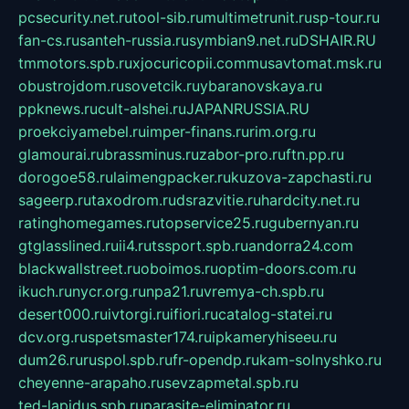
pcsecurity.net.ru
tool-sib.ru
multimetrunit.ru
sp-tour.ru
fan-cs.ru
santeh-russia.ru
symbian9.net.ru
DSHAIR.RU
tmmotors.spb.ru
xjocuricopii.com
musavtomat.msk.ru
obustrojdom.ru
sovetcik.ru
ybaranovskaya.ru
ppknews.ru
cult-alshei.ru
JAPANRUSSIA.RU
proekciyamebel.ru
imper-finans.ru
rim.org.ru
glamourai.ru
brassminus.ru
zabor-pro.ru
ftn.pp.ru
dorogoe58.ru
laimengpacker.ru
kuzova-zapchasti.ru
sageerp.ru
taxodrom.ru
dsrazvitie.ru
hardcity.net.ru
ratinghomegames.ru
topservice25.ru
gubernyan.ru
gtglasslined.ru
ii4.ru
tssport.spb.ru
andorra24.com
blackwallstreet.ru
oboimos.ru
optim-doors.com.ru
ikuch.ru
nycr.org.ru
npa21.ru
vremya-ch.spb.ru
desert000.ru
ivtorgi.ru
ifiori.ru
catalog-statei.ru
dcv.org.ru
spetsmaster174.ru
ipkameryhiseeu.ru
dum26.ru
ruspol.spb.ru
fr-opendp.ru
kam-solnyshko.ru
cheyenne-arapaho.ru
sevzapmetal.spb.ru
ted-lapidus.spb.ru
parasite-eliminator.ru