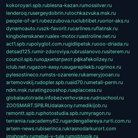
kokoroyari.spb.ru
blesna-kazan.ru
mossilver.ru
lenderoq.ru
sergeydobrin.ru
tochkazvuka.msk.ru
people-of-art.ru
bezzubova.ru
clubtibet.ru
orior-aks.ru
dynamoauto.ru
szk-favorit.ru
carlines.ru
flatnsk.ru
kingbolenskaner.ru
alex-motor.ru
astroline.net.ru
act1.spb.ru
polyglot.com.ru
gidlipetsk.ru
ooo-driada.ru
detsad125.ru
mir-zdoroviya.ru
bruslanovo.ru
siterem.ru
council.spb.ru
лодкипатриот.рф
kafekolizey.ru
iclub.net.ru
gazon-easy.ru
sugarepilekb.ru
grinox.ru
pylesostineco.ru
msts-ozarenie.ru
kameryjooan.ru
artemovskij.ru
dopler.spb.ru
aid70.ru
metall-perm.ru
ndm.msk.ru
ratingzooshop.ru
apiaccess.ru
globalautotrade.info
bezverhovskoe.ru
drsschool.ru
ZOOSMART.SPB.RU
dalakony.ru
medikijob.ru
remontt.spb.ru
photostudia.spb.ru
myragon.ru
terramia.ru
academy62.ru
gardengallereya.ru
rti.com.ru
artem-news.ru
biserinca.ru
krasnodarkurort.com
imshowtv.ru
mebel-v-tule.ru
mobtopik.ru