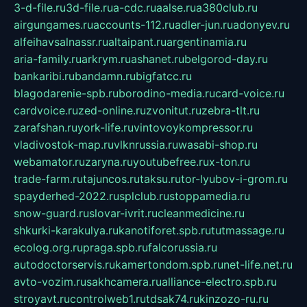
3-d-file.ru
3d-file.ru
a-cdc.ru
aalse.ru
a380club.ru
airgungames.ru
accounts-112.ru
adler-jun.ru
adonyev.ru
alfeihavsalnassr.ru
altaipant.ru
argentinamia.ru
aria-family.ru
arkrym.ru
ashanet.ru
belgorod-day.ru
bankaribi.ru
bandamn.ru
bigfatcc.ru
blagodarenie-spb.ru
borodino-media.ru
card-voice.ru
cardvoice.ru
zed-online.ru
zvonitut.ru
zebra-tlt.ru
zarafshan.ru
york-life.ru
vintovoykompressor.ru
vladivostok-map.ru
vlknrussia.ru
wasabi-shop.ru
webamator.ru
zaryna.ru
youtubefree.ru
x-ton.ru
trade-farm.ru
tajuncos.ru
taksu.ru
tor-lyubov-i-grom.ru
spayderhed-2022.ru
splclub.ru
stoppamedia.ru
snow-guard.ru
slovar-ivrit.ru
cleanmedicine.ru
shkurki-karakulya.ru
kanotiforet.spb.ru
tutmassage.ru
ecolog.org.ru
praga.spb.ru
falcorussia.ru
autodoctorservis.ru
kamertondom.spb.ru
net-life.net.ru
avto-vozim.ru
sakhcamera.ru
alliance-electro.spb.ru
stroyavt.ru
controlweb1.ru
tdsak74.ru
kinzozo-ru.ru