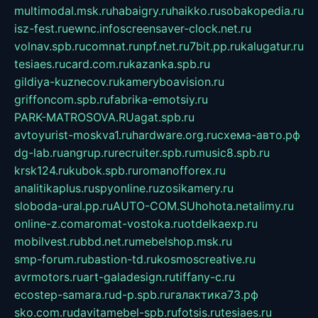
multimodal.msk.ru
habaigry.ru
haikko.ru
sobakopedia.ru
isz-fest.ru
ewnc.info
screensaver-clock.net.ru
volnav.spb.ru
comnat.ru
npf.net.ru
7bit.pp.ru
kalugatur.ru
tesiaes.ru
card.com.ru
kazanka.spb.ru
gildiya-kuznecov.ru
kameryboavision.ru
griffoncom.spb.ru
fabrika-emotsiy.ru
PARK-MATROSOVA.RU
agat.spb.ru
avtoyurist-moskva1.ru
hardware.org.ru
схема-авто.рф
dg-lab.ru
angrup.ru
recruiter.spb.ru
music8.spb.ru
krsk124.ru
kubok.spb.ru
romanofforex.ru
analitikaplus.ru
spyonline.ru
zosikamery.ru
sloboda-ural.pp.ru
AUTO-COM.SU
hohota.net
alimy.ru
online-z.com
aromat-vostoka.ru
otdelkaexp.ru
mobilvest.ru
bbd.net.ru
mebelshop.msk.ru
smp-forum.ru
bastion-td.ru
kosmoscreative.ru
avrmotors.ru
art-galadesign.ru
tiffany-c.ru
ecostep-samara.ru
d-p.spb.ru
галактика73.рф
sko.com.ru
davitamebel-spb.ru
fotsis.ru
tesiaes.ru