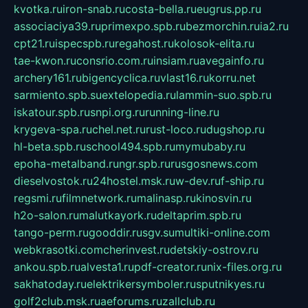
kvotka.ru
iron-snab.ru
costa-bella.ru
eugrus.pp.ru
associaciya39.ru
primexpo.spb.ru
bezmorchin.ru
ia2.ru
cpt21.ru
ispecspb.ru
regahost.ru
kolosok-elita.ru
tae-kwon.ru
consrio.com.ru
insiam.ru
avegainfo.ru
archery161.ru
bigencyclica.ru
vlast16.ru
korru.net
sarmiento.spb.su
extelopedia.ru
lammin-suo.spb.ru
iskatour.spb.ru
snpi.org.ru
running-line.ru
krygeva-spa.ru
chel.net.ru
rust-loco.ru
dugshop.ru
hl-beta.spb.ru
school494.spb.ru
mymubaby.ru
epoha-metalband.ru
ngr.spb.ru
rusgosnews.com
dieselvostok.ru
24hostel.msk.ru
w-dev.ru
f-ship.ru
regsmi.ru
filmnetwork.ru
malinasp.ru
kinosvin.ru
h2o-salon.ru
malutkayork.ru
deltaprim.spb.ru
tango-perm.ru
gooddir.ru
sgv.su
multiki-online.com
webkrasotki.com
cherinvest.ru
detskiy-ostrov.ru
ankou.spb.ru
alvesta1.ru
pdf-creator.ru
nix-files.org.ru
sakhatoday.ru
elektrikersymboler.ru
sputnikyes.ru
golf2club.msk.ru
aeforums.ru
zallclub.ru