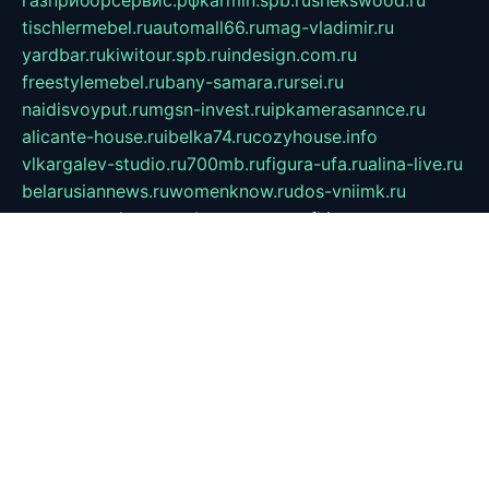
газприборсервис.рф
karmin.spb.ru
shekswood.ru
tischlermebel.ru
automall66.ru
mag-vladimir.ru
yardbar.ru
kiwitour.spb.ru
indesign.com.ru
freestylemebel.ru
bany-samara.ru
rsei.ru
naidisvoyput.ru
mgsn-invest.ru
ipkamerasannce.ru
alicante-house.ru
ibelka74.ru
cozyhouse.info
vlkargalev-studio.ru
700mb.ru
figura-ufa.ru
alina-live.ru
belarusiannews.ru
womenknow.ru
dos-vniimk.ru
sega.net.ru
dv.net.ru
phenomenonsofhistory.com
telesputnik.net.ru
wall.pp.ru
pylesosroidmi.ru
gtc-clan.ru
cligs.ru
bibikazap.ru
popova.org.ru
netwhistler.spb.ru
bellvil.ru
bonzon.ru
iss-vladik.ru
defiparis.net.ru
las-gryzas.ru
amku.ru
electednews.spb.ru
feather.org.ru
spar72.ru
tankiigri.ru
dominus.com.ru
ibtree.ru
sanykool.pp.ru
unixlib.org.ru
menatep.spb.ru
gartenterrassen.ru
printeka.ru
skvozilka.com.ru
parkovka-pub.ru
lovemobi.ru
art-ru.ru
emulatorz.com.ru
alucomp.com.ru
tatforum.com.ru