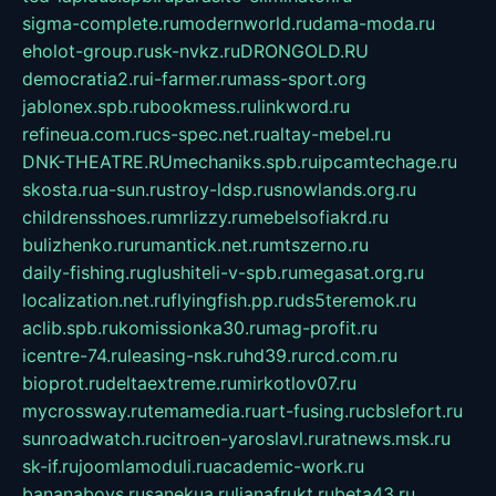
sigma-complete.ru
modernworld.ru
dama-moda.ru
eholot-group.ru
sk-nvkz.ru
DRONGOLD.RU
democratia2.ru
i-farmer.ru
mass-sport.org
jablonex.spb.ru
bookmess.ru
linkword.ru
refineua.com.ru
cs-spec.net.ru
altay-mebel.ru
DNK-THEATRE.RU
mechaniks.spb.ru
ipcamtechage.ru
skosta.ru
a-sun.ru
stroy-ldsp.ru
snowlands.org.ru
childrensshoes.ru
mrlizzy.ru
mebelsofiakrd.ru
bulizhenko.ru
rumantick.net.ru
mtszerno.ru
daily-fishing.ru
glushiteli-v-spb.ru
megasat.org.ru
localization.net.ru
flyingfish.pp.ru
ds5teremok.ru
aclib.spb.ru
komissionka30.ru
mag-profit.ru
icentre-74.ru
leasing-nsk.ru
hd39.ru
rcd.com.ru
bioprot.ru
deltaextreme.ru
mirkotlov07.ru
mycrossway.ru
temamedia.ru
art-fusing.ru
cbslefort.ru
sunroadwatch.ru
citroen-yaroslavl.ru
ratnews.msk.ru
sk-if.ru
joomlamoduli.ru
academic-work.ru
bananaboys.ru
sanekua.ru
lianafrukt.ru
beta43.ru