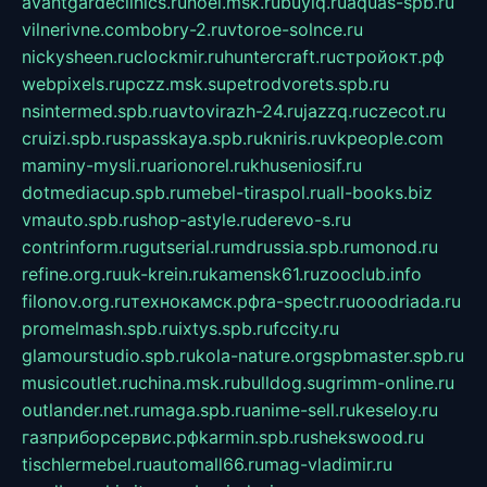
avantgardeclinics.ru
noel.msk.ru
buylq.ru
aquas-spb.ru
vilnerivne.com
bobry-2.ru
vtoroe-solnce.ru
nickysheen.ru
clockmir.ru
huntercraft.ru
стройокт.рф
webpixels.ru
pczz.msk.su
petrodvorets.spb.ru
nsintermed.spb.ru
avtovirazh-24.ru
jazzq.ru
czecot.ru
cruizi.spb.ru
spasskaya.spb.ru
kniris.ru
vkpeople.com
maminy-mysli.ru
arionorel.ru
khuseniosif.ru
dotmediacup.spb.ru
mebel-tiraspol.ru
all-books.biz
vmauto.spb.ru
shop-astyle.ru
derevo-s.ru
contrinform.ru
gutserial.ru
mdrussia.spb.ru
monod.ru
refine.org.ru
uk-krein.ru
kamensk61.ru
zooclub.info
filonov.org.ru
технокамск.рф
ra-spectr.ru
ooodriada.ru
promelmash.spb.ru
ixtys.spb.ru
fccity.ru
glamourstudio.spb.ru
kola-nature.org
spbmaster.spb.ru
musicoutlet.ru
china.msk.ru
bulldog.su
grimm-online.ru
outlander.net.ru
maga.spb.ru
anime-sell.ru
keseloy.ru
газприборсервис.рф
karmin.spb.ru
shekswood.ru
tischlermebel.ru
automall66.ru
mag-vladimir.ru