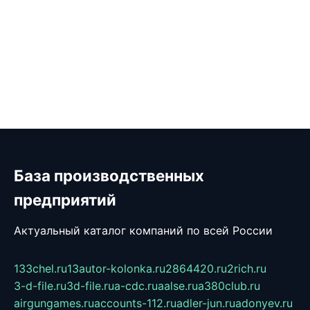
База производственных
предприятий
Актуальный каталог компаний по всей России
133chel.ru
13autor-kolonka.ru
2864420.ru
2rich.ru
3-d-file.ru
3d-file.ru
a-cdc.ru
aalse.ru
a380club.ru
airgungames.ru
accounts-112.ru
adler-jun.ru
adonyev.ru