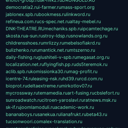
democratia2.ru
i-farmer.ru
mass-sport.org
jablonex.spb.ru
bookmess.ru
linkword.ru
refineua.com.ru
cs-spec.net.ru
altay-mebel.ru
DNK-THEATRE.RU
mechaniks.spb.ru
ipcamtechage.ru
skosta.ru
a-sun.ru
stroy-ldsp.ru
snowlands.org.ru
childrensshoes.ru
mrlizzy.ru
mebelsofiakrd.ru
bulizhenko.ru
rumantick.net.ru
mtszerno.ru
daily-fishing.ru
glushiteli-v-spb.ru
megasat.org.ru
localization.net.ru
flyingfish.pp.ru
ds5teremok.ru
aclib.spb.ru
komissionka30.ru
mag-profit.ru
icentre-74.ru
leasing-nsk.ru
hd39.ru
rcd.com.ru
bioprot.ru
deltaextreme.ru
mirkotlov07.ru
mycrossway.ru
temamedia.ru
art-fusing.ru
cbslefort.ru
sunroadwatch.ru
citroen-yaroslavl.ru
ratnews.msk.ru
sk-if.ru
joomlamoduli.ru
academic-work.ru
bananaboys.ru
sanekua.ru
lianafrukt.ru
beta43.ru
tucsonwoori.com
alex-translation.ru