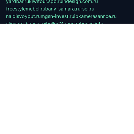
yardbar.ru
kiwitour.spb.ru
indesign.com.ru
freestylemebel.ru
bany-samara.ru
rsei.ru
naidisvoyput.ru
mgsn-invest.ru
ipkamerasannce.ru
alicante-house.ru
ibelka74.ru
cozyhouse.info
vlkargalev-studio.ru
700mb.ru
figura-ufa.ru
alina-live.ru
belarusiannews.ru
womenknow.ru
dos-vniimk.ru
sega.net.ru
dv.net.ru
phenomenonsofhistory.com
telesputnik.net.ru
wall.pp.ru
pylesosroidmi.ru
gtc-clan.ru
cligs.ru
bibikazap.ru
popova.org.ru
netwhistler.spb.ru
bellvil.ru
bonzon.ru
iss-vladik.ru
defiparis.net.ru
las-gryzas.ru
amku.ru
electednews.spb.ru
feather.org.ru
spar72.ru
tankiigri.ru
dominus.com.ru
ibtree.ru
sanykool.pp.ru
unixlib.org.ru
menatep.spb.ru
gartenterrassen.ru
printeka.ru
skvozilka.com.ru
parkovka-pub.ru
lovemobi.ru
art-ru.ru
emulatorz.com.ru
alucomp.com.ru
tatforum.com.ru
alternativa-profi.ru
dermakler.ru
artsurvey.ru
aredir.ru
khimspas.ru
centr-maxi.ru
2018r.ru