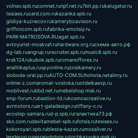
volnav.spb.ru
comnat.ru
npf.net.ru
7bit.pp.ru
kalugatur.ru
tesiaes.ru
card.com.ru
kazanka.spb.ru
gildiya-kuznecov.ru
kameryboavision.ru
griffoncom.spb.ru
fabrika-emotsiy.ru
PARK-MATROSOVA.RU
agat.spb.ru
avtoyurist-moskva1.ru
hardware.org.ru
схема-авто.рф
dg-lab.ru
angrup.ru
recruiter.spb.ru
music8.spb.ru
krsk124.ru
kubok.spb.ru
romanofforex.ru
analitikaplus.ru
spyonline.ru
zosikamery.ru
sloboda-ural.pp.ru
AUTO-COM.SU
hohota.net
alimy.ru
online-z.com
aromat-vostoka.ru
otdelkaexp.ru
mobilvest.ru
bbd.net.ru
mebelshop.msk.ru
smp-forum.ru
bastion-td.ru
kosmoscreative.ru
avrmotors.ru
art-galadesign.ru
tiffany-c.ru
ecostep-samara.ru
d-p.spb.ru
галактика73.рф
sko.com.ru
davitamebel-spb.ru
fotsis.ru
tesiaes.ru
kokoroyari.spb.ru
blesna-kazan.ru
mossilver.ru
lenderoq.ru
sergeydobrin.ru
tochkazvuka.msk.ru