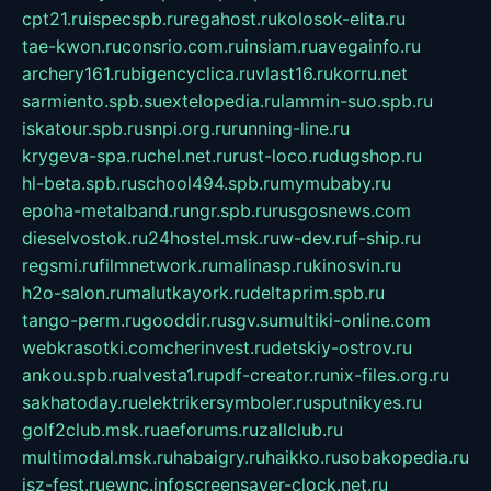
cpt21.ru
ispecspb.ru
regahost.ru
kolosok-elita.ru
tae-kwon.ru
consrio.com.ru
insiam.ru
avegainfo.ru
archery161.ru
bigencyclica.ru
vlast16.ru
korru.net
sarmiento.spb.su
extelopedia.ru
lammin-suo.spb.ru
iskatour.spb.ru
snpi.org.ru
running-line.ru
krygeva-spa.ru
chel.net.ru
rust-loco.ru
dugshop.ru
hl-beta.spb.ru
school494.spb.ru
mymubaby.ru
epoha-metalband.ru
ngr.spb.ru
rusgosnews.com
dieselvostok.ru
24hostel.msk.ru
w-dev.ru
f-ship.ru
regsmi.ru
filmnetwork.ru
malinasp.ru
kinosvin.ru
h2o-salon.ru
malutkayork.ru
deltaprim.spb.ru
tango-perm.ru
gooddir.ru
sgv.su
multiki-online.com
webkrasotki.com
cherinvest.ru
detskiy-ostrov.ru
ankou.spb.ru
alvesta1.ru
pdf-creator.ru
nix-files.org.ru
sakhatoday.ru
elektrikersymboler.ru
sputnikyes.ru
golf2club.msk.ru
aeforums.ru
zallclub.ru
multimodal.msk.ru
habaigry.ru
haikko.ru
sobakopedia.ru
isz-fest.ru
ewnc.info
screensaver-clock.net.ru