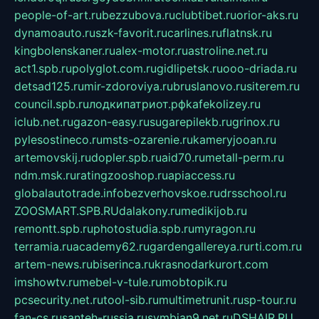
people-of-art.ru
bezzubova.ru
clubtibet.ru
orior-aks.ru
dynamoauto.ru
szk-favorit.ru
carlines.ru
flatnsk.ru
kingbolenskaner.ru
alex-motor.ru
astroline.net.ru
act1.spb.ru
polyglot.com.ru
gidlipetsk.ru
ooo-driada.ru
detsad125.ru
mir-zdoroviya.ru
bruslanovo.ru
siterem.ru
council.spb.ru
лодкипатриот.рф
kafekolizey.ru
iclub.net.ru
gazon-easy.ru
sugarepilekb.ru
grinox.ru
pylesostineco.ru
msts-ozarenie.ru
kameryjooan.ru
artemovskij.ru
dopler.spb.ru
aid70.ru
metall-perm.ru
ndm.msk.ru
ratingzooshop.ru
apiaccess.ru
globalautotrade.info
bezverhovskoe.ru
drsschool.ru
ZOOSMART.SPB.RU
dalakony.ru
medikijob.ru
remontt.spb.ru
photostudia.spb.ru
myragon.ru
terramia.ru
academy62.ru
gardengallereya.ru
rti.com.ru
artem-news.ru
biserinca.ru
krasnodarkurort.com
imshowtv.ru
mebel-v-tule.ru
mobtopik.ru
pcsecurity.net.ru
tool-sib.ru
multimetrunit.ru
sp-tour.ru
fan-cs.ru
santeh-russia.ru
symbian9.net.ru
DSHAIR.RU