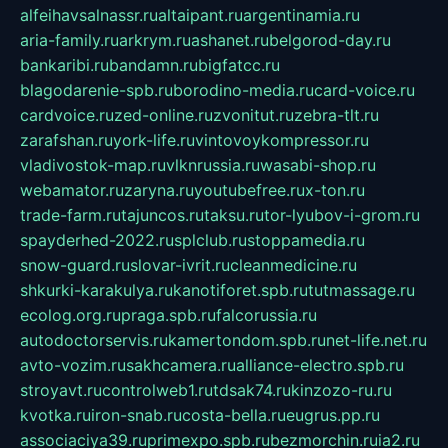
alfeihavsalnassr.ru
altaipant.ru
argentinamia.ru
aria-family.ru
arkrym.ru
ashanet.ru
belgorod-day.ru
bankaribi.ru
bandamn.ru
bigfatcc.ru
blagodarenie-spb.ru
borodino-media.ru
card-voice.ru
cardvoice.ru
zed-online.ru
zvonitut.ru
zebra-tlt.ru
zarafshan.ru
york-life.ru
vintovoykompressor.ru
vladivostok-map.ru
vlknrussia.ru
wasabi-shop.ru
webamator.ru
zaryna.ru
youtubefree.ru
x-ton.ru
trade-farm.ru
tajuncos.ru
taksu.ru
tor-lyubov-i-grom.ru
spayderhed-2022.ru
splclub.ru
stoppamedia.ru
snow-guard.ru
slovar-ivrit.ru
cleanmedicine.ru
shkurki-karakulya.ru
kanotiforet.spb.ru
tutmassage.ru
ecolog.org.ru
praga.spb.ru
falcorussia.ru
autodoctorservis.ru
kamertondom.spb.ru
net-life.net.ru
avto-vozim.ru
sakhcamera.ru
alliance-electro.spb.ru
stroyavt.ru
controlweb1.ru
tdsak74.ru
kinzozo-ru.ru
kvotka.ru
iron-snab.ru
costa-bella.ru
eugrus.pp.ru
associaciya39.ru
primexpo.spb.ru
bezmorchin.ru
ia2.ru