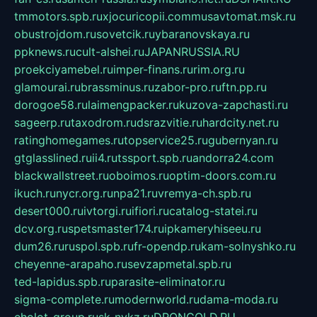
tmmotors.spb.ru
xjocuricopii.com
musavtomat.msk.ru
obustrojdom.ru
sovetcik.ru
ybaranovskaya.ru
ppknews.ru
cult-alshei.ru
JAPANRUSSIA.RU
proekciyamebel.ru
imper-finans.ru
rim.org.ru
glamourai.ru
brassminus.ru
zabor-pro.ru
ftn.pp.ru
dorogoe58.ru
laimengpacker.ru
kuzova-zapchasti.ru
sageerp.ru
taxodrom.ru
dsrazvitie.ru
hardcity.net.ru
ratinghomegames.ru
topservice25.ru
gubernyan.ru
gtglasslined.ru
ii4.ru
tssport.spb.ru
andorra24.com
blackwallstreet.ru
oboimos.ru
optim-doors.com.ru
ikuch.ru
nycr.org.ru
npa21.ru
vremya-ch.spb.ru
desert000.ru
ivtorgi.ru
ifiori.ru
catalog-statei.ru
dcv.org.ru
spetsmaster174.ru
ipkameryhiseeu.ru
dum26.ru
ruspol.spb.ru
fr-opendp.ru
kam-solnyshko.ru
cheyenne-arapaho.ru
sevzapmetal.spb.ru
ted-lapidus.spb.ru
parasite-eliminator.ru
sigma-complete.ru
modernworld.ru
dama-moda.ru
eholot-group.ru
sk-nvkz.ru
DRONGOLD.RU