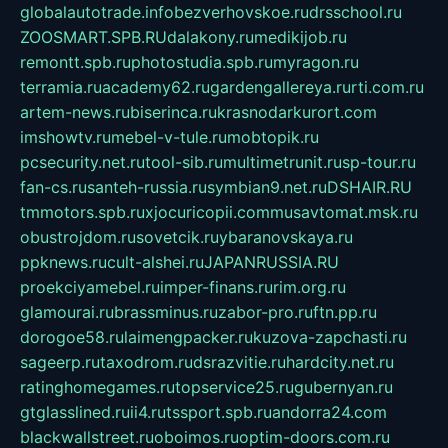
globalautotrade.info
bezverhovskoe.ru
drsschool.ru
ZOOSMART.SPB.RU
dalakony.ru
medikijob.ru
remontt.spb.ru
photostudia.spb.ru
myragon.ru
terramia.ru
academy62.ru
gardengallereya.ru
rti.com.ru
artem-news.ru
biserinca.ru
krasnodarkurort.com
imshowtv.ru
mebel-v-tule.ru
mobtopik.ru
pcsecurity.net.ru
tool-sib.ru
multimetrunit.ru
sp-tour.ru
fan-cs.ru
santeh-russia.ru
symbian9.net.ru
DSHAIR.RU
tmmotors.spb.ru
xjocuricopii.com
musavtomat.msk.ru
obustrojdom.ru
sovetcik.ru
ybaranovskaya.ru
ppknews.ru
cult-alshei.ru
JAPANRUSSIA.RU
proekciyamebel.ru
imper-finans.ru
rim.org.ru
glamourai.ru
brassminus.ru
zabor-pro.ru
ftn.pp.ru
dorogoe58.ru
laimengpacker.ru
kuzova-zapchasti.ru
sageerp.ru
taxodrom.ru
dsrazvitie.ru
hardcity.net.ru
ratinghomegames.ru
topservice25.ru
gubernyan.ru
gtglasslined.ru
ii4.ru
tssport.spb.ru
andorra24.com
blackwallstreet.ru
oboimos.ru
optim-doors.com.ru