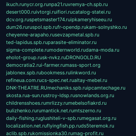
ikuch.ru
nycr.org.ru
npa21.ru
vremya-ch.spb.ru
desert000.ru
ivtorgi.ru
ifiori.ru
catalog-statei.ru
dcv.org.ru
spetsmaster174.ru
ipkameryhiseeu.ru
dum26.ru
ruspol.spb.ru
fr-opendp.ru
kam-solnyshko.ru
cheyenne-arapaho.ru
sevzapmetal.spb.ru
ted-lapidus.spb.ru
parasite-eliminator.ru
sigma-complete.ru
modernworld.ru
dama-moda.ru
eholot-group.ru
sk-nvkz.ru
DRONGOLD.RU
democratia2.ru
i-farmer.ru
mass-sport.org
jablonex.spb.ru
bookmess.ru
linkword.ru
refineua.com.ru
cs-spec.net.ru
altay-mebel.ru
DNK-THEATRE.RU
mechaniks.spb.ru
ipcamtechage.ru
skosta.ru
a-sun.ru
stroy-ldsp.ru
snowlands.org.ru
childrensshoes.ru
mrlizzy.ru
mebelsofiakrd.ru
bulizhenko.ru
rumantick.net.ru
mtszerno.ru
daily-fishing.ru
glushiteli-v-spb.ru
megasat.org.ru
localization.net.ru
flyingfish.pp.ru
ds5teremok.ru
aclib.spb.ru
komissionka30.ru
mag-profit.ru