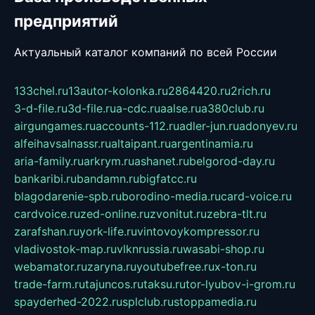
предприятий
Актуальный каталог компаний по всей России
133chel.ru
13autor-kolonka.ru
2864420.ru
2rich.ru
3-d-file.ru
3d-file.ru
a-cdc.ru
aalse.ru
a380club.ru
airgungames.ru
accounts-112.ru
adler-jun.ru
adonyev.ru
alfeihavsalnassr.ru
altaipant.ru
argentinamia.ru
aria-family.ru
arkrym.ru
ashanet.ru
belgorod-day.ru
bankaribi.ru
bandamn.ru
bigfatcc.ru
blagodarenie-spb.ru
borodino-media.ru
card-voice.ru
cardvoice.ru
zed-online.ru
zvonitut.ru
zebra-tlt.ru
zarafshan.ru
york-life.ru
vintovoykompressor.ru
vladivostok-map.ru
vlknrussia.ru
wasabi-shop.ru
webamator.ru
zaryna.ru
youtubefree.ru
x-ton.ru
trade-farm.ru
tajuncos.ru
taksu.ru
tor-lyubov-i-grom.ru
spayderhed-2022.ru
splclub.ru
stoppamedia.ru