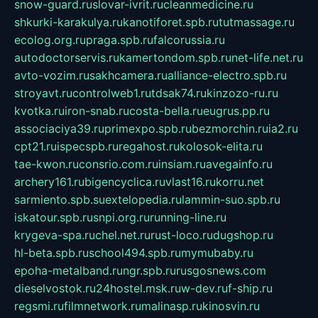
snow-guard.ru
slovar-ivrit.ru
cleanmedicine.ru
shkurki-karakulya.ru
kanotiforet.spb.ru
tutmassage.ru
ecolog.org.ru
praga.spb.ru
falcorussia.ru
autodoctorservis.ru
kamertondom.spb.ru
net-life.net.ru
avto-vozim.ru
sakhcamera.ru
alliance-electro.spb.ru
stroyavt.ru
controlweb1.ru
tdsak74.ru
kinzozo-ru.ru
kvotka.ru
iron-snab.ru
costa-bella.ru
eugrus.pp.ru
associaciya39.ru
primexpo.spb.ru
bezmorchin.ru
ia2.ru
cpt21.ru
ispecspb.ru
regahost.ru
kolosok-elita.ru
tae-kwon.ru
consrio.com.ru
insiam.ru
avegainfo.ru
archery161.ru
bigencyclica.ru
vlast16.ru
korru.net
sarmiento.spb.su
extelopedia.ru
lammin-suo.spb.ru
iskatour.spb.ru
snpi.org.ru
running-line.ru
krygeva-spa.ru
chel.net.ru
rust-loco.ru
dugshop.ru
hl-beta.spb.ru
school494.spb.ru
mymubaby.ru
epoha-metalband.ru
ngr.spb.ru
rusgosnews.com
dieselvostok.ru
24hostel.msk.ru
w-dev.ru
f-ship.ru
regsmi.ru
filmnetwork.ru
malinasp.ru
kinosvin.ru