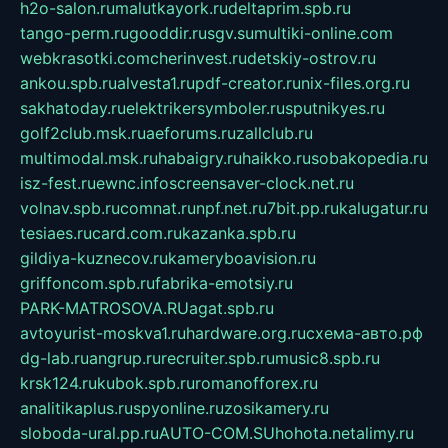
h2o-salon.ru
malutkayork.ru
deltaprim.spb.ru
tango-perm.ru
gooddir.ru
sgv.su
multiki-online.com
webkrasotki.com
cherinvest.ru
detskiy-ostrov.ru
ankou.spb.ru
alvesta1.ru
pdf-creator.ru
nix-files.org.ru
sakhatoday.ru
elektrikersymboler.ru
sputnikyes.ru
golf2club.msk.ru
aeforums.ru
zallclub.ru
multimodal.msk.ru
habaigry.ru
haikko.ru
sobakopedia.ru
isz-fest.ru
ewnc.info
screensaver-clock.net.ru
volnav.spb.ru
comnat.ru
npf.net.ru
7bit.pp.ru
kalugatur.ru
tesiaes.ru
card.com.ru
kazanka.spb.ru
gildiya-kuznecov.ru
kameryboavision.ru
griffoncom.spb.ru
fabrika-emotsiy.ru
PARK-MATROSOVA.RU
agat.spb.ru
avtoyurist-moskva1.ru
hardware.org.ru
схема-авто.рф
dg-lab.ru
angrup.ru
recruiter.spb.ru
music8.spb.ru
krsk124.ru
kubok.spb.ru
romanofforex.ru
analitikaplus.ru
spyonline.ru
zosikamery.ru
sloboda-ural.pp.ru
AUTO-COM.SU
hohota.net
alimy.ru