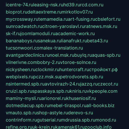
icentre-74.ru
leasing-nsk.ru
hd39.ru
rcd.com.ru
bioprot.ru
deltaextreme.ru
mirkotlov07.ru
mycrossway.ru
temamedia.ru
art-fusing.ru
cbslefort.ru
sunroadwatch.ru
citroen-yaroslavl.ru
ratnews.msk.ru
sk-if.ru
joomlamoduli.ru
academic-work.ru
bananaboys.ru
sanekua.ru
lianafrukt.ru
beta43.ru
tucsonwoori.com
alex-translation.ru
avantgardeclinics.ru
noel.msk.ru
buylq.ru
aquas-spb.ru
vilnerivne.com
bobry-2.ru
vtoroe-solnce.ru
nickysheen.ru
clockmir.ru
huntercraft.ru
стройокт.рф
webpixels.ru
pczz.msk.su
petrodvorets.spb.ru
nsintermed.spb.ru
avtovirazh-24.ru
jazzq.ru
czecot.ru
cruizi.spb.ru
spasskaya.spb.ru
kniris.ru
vkpeople.com
maminy-mysli.ru
arionorel.ru
khuseniosif.ru
dotmediacup.spb.ru
mebel-tiraspol.ru
all-books.biz
vmauto.spb.ru
shop-astyle.ru
derevo-s.ru
contrinform.ru
gutserial.ru
mdrussia.spb.ru
monod.ru
refine.org.ru
uk-krein.ru
kamensk61.ru
zooclub.info