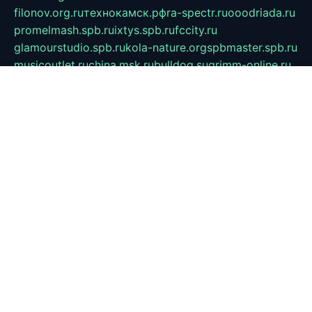
filonov.org.ru
технокамск.рф
ra-spectr.ru
ooodriada.ru
promelmash.spb.ru
ixtys.spb.ru
fccity.ru
glamourstudio.spb.ru
kola-nature.org
spbmaster.spb.ru
musicoutlet.ru
china.msk.ru
bulldog.su
grimm-online.ru
outlander.net.ru
maga.spb.ru
anime-sell.ru
keseloy.ru
газприборсервис.рф
karmin.spb.ru
shekswood.ru
tischlermebel.ru
automall66.ru
mag-vladimir.ru
yardbar.ru
kiwitour.spb.ru
indesign.com.ru
freestylemebel.ru
bany-samara.ru
rsei.ru
naidisvoyput.ru
mgsn-invest.ru
ipkamerasannce.ru
alicante-house.ru
ibelka74.ru
cozyhouse.info
vlkargalev-studio.ru
700mb.ru
figura-ufa.ru
alina-live.ru
belarusiannews.ru
womenknow.ru
dos-vniimk.ru
sega.net.ru
dv.net.ru
phenomenonsofhistory.com
telesputnik.net.ru
wall.pp.ru
pylesosroidmi.ru
gtc-clan.ru
cligs.ru
bibikazap.ru
popova.org.ru
netwhistler.spb.ru
bellvil.ru
bonzon.ru
iss-vladik.ru
defiparis.net.ru
las-gryzas.ru
amku.ru