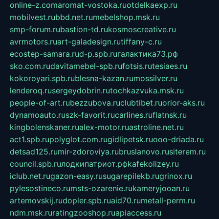
online-z.com
aromat-vostoka.ru
otdelkaexp.ru
mobilvest.ru
bbd.net.ru
mebelshop.msk.ru
smp-forum.ru
bastion-td.ru
kosmoscreative.ru
avrmotors.ru
art-galadesign.ru
tiffany-c.ru
ecostep-samara.ru
d-p.spb.ru
галактика73.рф
sko.com.ru
davitamebel-spb.ru
fotsis.ru
tesiaes.ru
kokoroyari.spb.ru
blesna-kazan.ru
mossilver.ru
lenderoq.ru
sergeydobrin.ru
tochkazvuka.msk.ru
people-of-art.ru
bezzubova.ru
clubtibet.ru
orior-aks.ru
dynamoauto.ru
szk-favorit.ru
carlines.ru
flatnsk.ru
kingbolenskaner.ru
alex-motor.ru
astroline.net.ru
act1.spb.ru
polyglot.com.ru
gidlipetsk.ru
ooo-driada.ru
detsad125.ru
mir-zdoroviya.ru
bruslanovo.ru
siterem.ru
council.spb.ru
лодкипатриот.рф
kafekolizey.ru
iclub.net.ru
gazon-easy.ru
sugarepilekb.ru
grinox.ru
pylesostineco.ru
msts-ozarenie.ru
kameryjooan.ru
artemovskij.ru
dopler.spb.ru
aid70.ru
metall-perm.ru
ndm.msk.ru
ratingzooshop.ru
apiaccess.ru