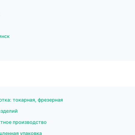
к
инск
тка: токарная, фрезерная
изделий
тное производство
ленная упаковка