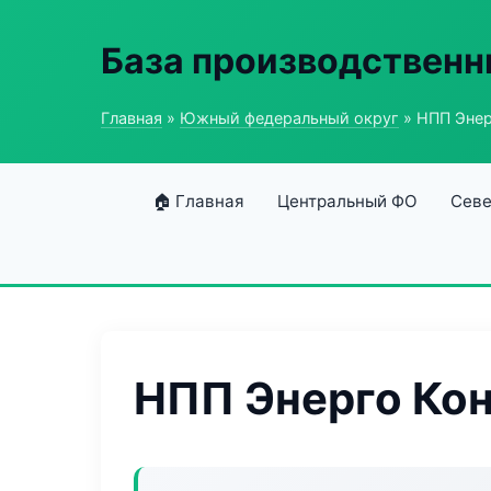
База производственн
Главная
»
Южный федеральный округ
» НПП Энер
🏠 Главная
Центральный ФО
Севе
НПП Энерго Ко