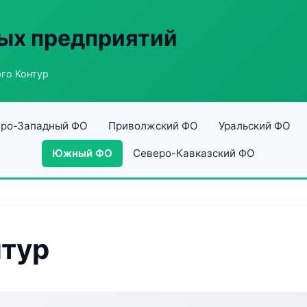
ых предприятий
го Контур
ро-Западный ФО
Приволжский ФО
Уральский ФО
Южный ФО
Северо-Кавказский ФО
нтур