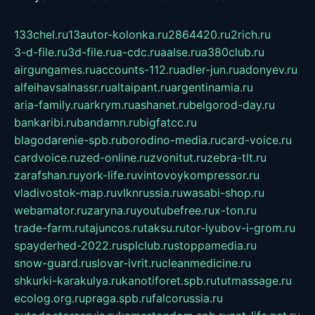
133chel.ru
13autor-kolonka.ru
2864420.ru
2rich.ru
3-d-file.ru
3d-file.ru
a-cdc.ru
aalse.ru
a380club.ru
airgungames.ru
accounts-112.ru
adler-jun.ru
adonyev.ru
alfeihavsalnassr.ru
altaipant.ru
argentinamia.ru
aria-family.ru
arkrym.ru
ashanet.ru
belgorod-day.ru
bankaribi.ru
bandamn.ru
bigfatcc.ru
blagodarenie-spb.ru
borodino-media.ru
card-voice.ru
cardvoice.ru
zed-online.ru
zvonitut.ru
zebra-tlt.ru
zarafshan.ru
york-life.ru
vintovoykompressor.ru
vladivostok-map.ru
vlknrussia.ru
wasabi-shop.ru
webamator.ru
zaryna.ru
youtubefree.ru
x-ton.ru
trade-farm.ru
tajuncos.ru
taksu.ru
tor-lyubov-i-grom.ru
spayderhed-2022.ru
splclub.ru
stoppamedia.ru
snow-guard.ru
slovar-ivrit.ru
cleanmedicine.ru
shkurki-karakulya.ru
kanotiforet.spb.ru
tutmassage.ru
ecolog.org.ru
praga.spb.ru
falcorussia.ru