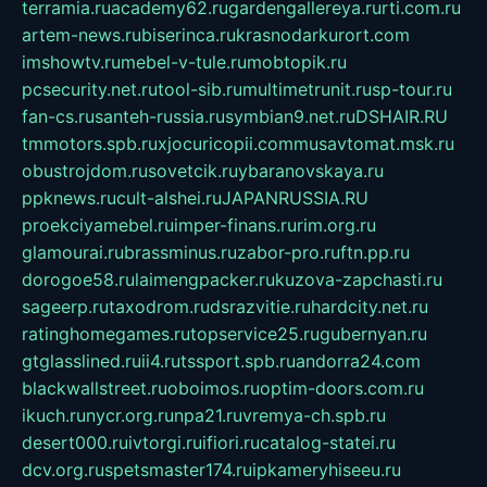
terramia.ru
academy62.ru
gardengallereya.ru
rti.com.ru
artem-news.ru
biserinca.ru
krasnodarkurort.com
imshowtv.ru
mebel-v-tule.ru
mobtopik.ru
pcsecurity.net.ru
tool-sib.ru
multimetrunit.ru
sp-tour.ru
fan-cs.ru
santeh-russia.ru
symbian9.net.ru
DSHAIR.RU
tmmotors.spb.ru
xjocuricopii.com
musavtomat.msk.ru
obustrojdom.ru
sovetcik.ru
ybaranovskaya.ru
ppknews.ru
cult-alshei.ru
JAPANRUSSIA.RU
proekciyamebel.ru
imper-finans.ru
rim.org.ru
glamourai.ru
brassminus.ru
zabor-pro.ru
ftn.pp.ru
dorogoe58.ru
laimengpacker.ru
kuzova-zapchasti.ru
sageerp.ru
taxodrom.ru
dsrazvitie.ru
hardcity.net.ru
ratinghomegames.ru
topservice25.ru
gubernyan.ru
gtglasslined.ru
ii4.ru
tssport.spb.ru
andorra24.com
blackwallstreet.ru
oboimos.ru
optim-doors.com.ru
ikuch.ru
nycr.org.ru
npa21.ru
vremya-ch.spb.ru
desert000.ru
ivtorgi.ru
ifiori.ru
catalog-statei.ru
dcv.org.ru
spetsmaster174.ru
ipkameryhiseeu.ru