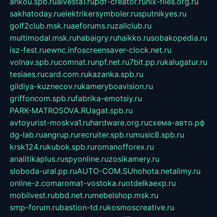
ankou.spb.ru
alvesta1.ru
pdf-creator.ru
nix-files.org.ru
sakhatoday.ru
elektrikersymboler.ru
sputnikyes.ru
golf2club.msk.ru
aeforums.ru
zallclub.ru
multimodal.msk.ru
habaigry.ru
haikko.ru
sobakopedia.ru
isz-fest.ru
ewnc.info
screensaver-clock.net.ru
volnav.spb.ru
comnat.ru
npf.net.ru
7bit.pp.ru
kalugatur.ru
tesiaes.ru
card.com.ru
kazanka.spb.ru
gildiya-kuznecov.ru
kameryboavision.ru
griffoncom.spb.ru
fabrika-emotsiy.ru
PARK-MATROSOVA.RU
agat.spb.ru
avtoyurist-moskva1.ru
hardware.org.ru
схема-авто.рф
dg-lab.ru
angrup.ru
recruiter.spb.ru
music8.spb.ru
krsk124.ru
kubok.spb.ru
romanofforex.ru
analitikaplus.ru
spyonline.ru
zosikamery.ru
sloboda-ural.pp.ru
AUTO-COM.SU
hohota.net
alimy.ru
online-z.com
aromat-vostoka.ru
otdelkaexp.ru
mobilvest.ru
bbd.net.ru
mebelshop.msk.ru
smp-forum.ru
bastion-td.ru
kosmoscreative.ru