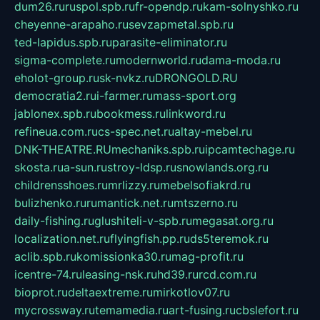
dum26.ru
ruspol.spb.ru
fr-opendp.ru
kam-solnyshko.ru
cheyenne-arapaho.ru
sevzapmetal.spb.ru
ted-lapidus.spb.ru
parasite-eliminator.ru
sigma-complete.ru
modernworld.ru
dama-moda.ru
eholot-group.ru
sk-nvkz.ru
DRONGOLD.RU
democratia2.ru
i-farmer.ru
mass-sport.org
jablonex.spb.ru
bookmess.ru
linkword.ru
refineua.com.ru
cs-spec.net.ru
altay-mebel.ru
DNK-THEATRE.RU
mechaniks.spb.ru
ipcamtechage.ru
skosta.ru
a-sun.ru
stroy-ldsp.ru
snowlands.org.ru
childrensshoes.ru
mrlizzy.ru
mebelsofiakrd.ru
bulizhenko.ru
rumantick.net.ru
mtszerno.ru
daily-fishing.ru
glushiteli-v-spb.ru
megasat.org.ru
localization.net.ru
flyingfish.pp.ru
ds5teremok.ru
aclib.spb.ru
komissionka30.ru
mag-profit.ru
icentre-74.ru
leasing-nsk.ru
hd39.ru
rcd.com.ru
bioprot.ru
deltaextreme.ru
mirkotlov07.ru
mycrossway.ru
temamedia.ru
art-fusing.ru
cbslefort.ru