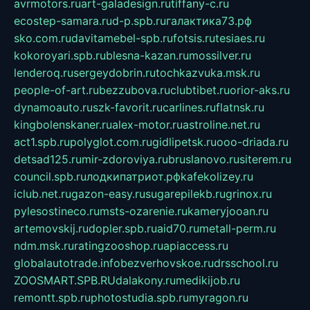
avrmotors.ru
art-galadesign.ru
tiffany-c.ru
ecostep-samara.ru
d-p.spb.ru
галактика73.рф
sko.com.ru
davitamebel-spb.ru
fotsis.ru
tesiaes.ru
kokoroyari.spb.ru
blesna-kazan.ru
mossilver.ru
lenderoq.ru
sergeydobrin.ru
tochkazvuka.msk.ru
people-of-art.ru
bezzubova.ru
clubtibet.ru
orior-aks.ru
dynamoauto.ru
szk-favorit.ru
carlines.ru
flatnsk.ru
kingbolenskaner.ru
alex-motor.ru
astroline.net.ru
act1.spb.ru
polyglot.com.ru
gidlipetsk.ru
ooo-driada.ru
detsad125.ru
mir-zdoroviya.ru
bruslanovo.ru
siterem.ru
council.spb.ru
лодкипатриот.рф
kafekolizey.ru
iclub.net.ru
gazon-easy.ru
sugarepilekb.ru
grinox.ru
pylesostineco.ru
msts-ozarenie.ru
kameryjooan.ru
artemovskij.ru
dopler.spb.ru
aid70.ru
metall-perm.ru
ndm.msk.ru
ratingzooshop.ru
apiaccess.ru
globalautotrade.info
bezverhovskoe.ru
drsschool.ru
ZOOSMART.SPB.RU
dalakony.ru
medikijob.ru
remontt.spb.ru
photostudia.spb.ru
myragon.ru