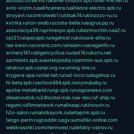
autodoctorservis.ru
kamertondom.spb.ru
net-life.net.ru
avto-vozim.ru
sakhcamera.ru
alliance-electro.spb.ru
stroyavt.ru
controlweb1.ru
tdsak74.ru
kinzozo-ru.ru
kvotka.ru
iron-snab.ru
costa-bella.ru
eugrus.pp.ru
associaciya39.ru
primexpo.spb.ru
bezmorchin.ru
ia2.ru
cpt21.ru
ispecspb.ru
regahost.ru
kolosok-elita.ru
tae-kwon.ru
consrio.com.ru
insiam.ru
avegainfo.ru
archery161.ru
bigencyclica.ru
vlast16.ru
korru.net
sarmiento.spb.su
extelopedia.ru
lammin-suo.spb.ru
iskatour.spb.ru
snpi.org.ru
running-line.ru
krygeva-spa.ru
chel.net.ru
rust-loco.ru
dugshop.ru
hl-beta.spb.ru
school494.spb.ru
mymubaby.ru
epoha-metalband.ru
ngr.spb.ru
rusgosnews.com
dieselvostok.ru
24hostel.msk.ru
w-dev.ru
f-ship.ru
regsmi.ru
filmnetwork.ru
malinasp.ru
kinosvin.ru
h2o-salon.ru
malutkayork.ru
deltaprim.spb.ru
tango-perm.ru
gooddir.ru
sgv.su
multiki-online.com
webkrasotki.com
cherinvest.ru
detskiy-ostrov.ru