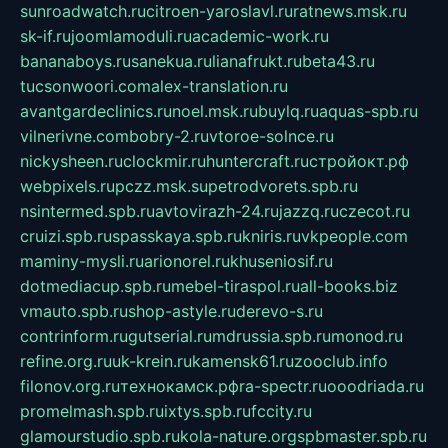
sunroadwatch.ru
citroen-yaroslavl.ru
ratnews.msk.ru
sk-if.ru
joomlamoduli.ru
academic-work.ru
bananaboys.ru
sanekua.ru
lianafrukt.ru
beta43.ru
tucsonwoori.com
alex-translation.ru
avantgardeclinics.ru
noel.msk.ru
buylq.ru
aquas-spb.ru
vilnerivne.com
bobry-2.ru
vtoroe-solnce.ru
nickysheen.ru
clockmir.ru
huntercraft.ru
стройокт.рф
webpixels.ru
pczz.msk.su
petrodvorets.spb.ru
nsintermed.spb.ru
avtovirazh-24.ru
jazzq.ru
czecot.ru
cruizi.spb.ru
spasskaya.spb.ru
kniris.ru
vkpeople.com
maminy-mysli.ru
arionorel.ru
khuseniosif.ru
dotmediacup.spb.ru
mebel-tiraspol.ru
all-books.biz
vmauto.spb.ru
shop-astyle.ru
derevo-s.ru
contrinform.ru
gutserial.ru
mdrussia.spb.ru
monod.ru
refine.org.ru
uk-krein.ru
kamensk61.ru
zooclub.info
filonov.org.ru
технокамск.рф
ra-spectr.ru
ooodriada.ru
promelmash.spb.ru
ixtys.spb.ru
fccity.ru
glamourstudio.spb.ru
kola-nature.org
spbmaster.spb.ru