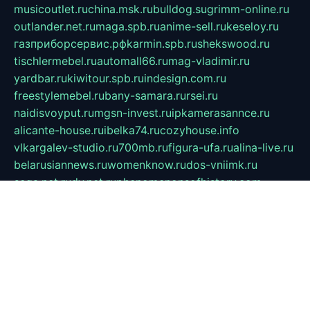
musicoutlet.ru
china.msk.ru
bulldog.su
grimm-online.ru
outlander.net.ru
maga.spb.ru
anime-sell.ru
keseloy.ru
газприборсервис.рф
karmin.spb.ru
shekswood.ru
tischlermebel.ru
automall66.ru
mag-vladimir.ru
yardbar.ru
kiwitour.spb.ru
indesign.com.ru
freestylemebel.ru
bany-samara.ru
rsei.ru
naidisvoyput.ru
mgsn-invest.ru
ipkamerasannce.ru
alicante-house.ru
ibelka74.ru
cozyhouse.info
vlkargalev-studio.ru
700mb.ru
figura-ufa.ru
alina-live.ru
belarusiannews.ru
womenknow.ru
dos-vniimk.ru
sega.net.ru
dv.net.ru
phenomenonsofhistory.com
telesputnik.net.ru
wall.pp.ru
pylesosroidmi.ru
gtc-clan.ru
cligs.ru
bibikazap.ru
popova.org.ru
netwhistler.spb.ru
bellvil.ru
bonzon.ru
iss-vladik.ru
defiparis.net.ru
las-gryzas.ru
amku.ru
electednews.spb.ru
feather.org.ru
spar72.ru
tankiigri.ru
dominus.com.ru
ibtree.ru
sanykool.pp.ru
unixlib.org.ru
menatep.spb.ru
gartenterrassen.ru
printeka.ru