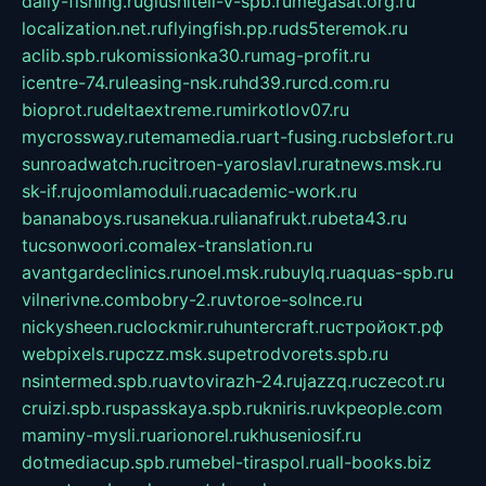
daily-fishing.ru
glushiteli-v-spb.ru
megasat.org.ru
localization.net.ru
flyingfish.pp.ru
ds5teremok.ru
aclib.spb.ru
komissionka30.ru
mag-profit.ru
icentre-74.ru
leasing-nsk.ru
hd39.ru
rcd.com.ru
bioprot.ru
deltaextreme.ru
mirkotlov07.ru
mycrossway.ru
temamedia.ru
art-fusing.ru
cbslefort.ru
sunroadwatch.ru
citroen-yaroslavl.ru
ratnews.msk.ru
sk-if.ru
joomlamoduli.ru
academic-work.ru
bananaboys.ru
sanekua.ru
lianafrukt.ru
beta43.ru
tucsonwoori.com
alex-translation.ru
avantgardeclinics.ru
noel.msk.ru
buylq.ru
aquas-spb.ru
vilnerivne.com
bobry-2.ru
vtoroe-solnce.ru
nickysheen.ru
clockmir.ru
huntercraft.ru
стройокт.рф
webpixels.ru
pczz.msk.su
petrodvorets.spb.ru
nsintermed.spb.ru
avtovirazh-24.ru
jazzq.ru
czecot.ru
cruizi.spb.ru
spasskaya.spb.ru
kniris.ru
vkpeople.com
maminy-mysli.ru
arionorel.ru
khuseniosif.ru
dotmediacup.spb.ru
mebel-tiraspol.ru
all-books.biz