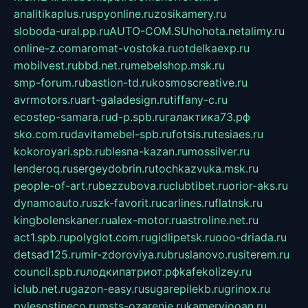
analitikaplus.ru
spyonline.ru
zosikamery.ru
sloboda-ural.pp.ru
AUTO-COM.SU
hohota.net
alimy.ru
online-z.com
aromat-vostoka.ru
otdelkaexp.ru
mobilvest.ru
bbd.net.ru
mebelshop.msk.ru
smp-forum.ru
bastion-td.ru
kosmoscreative.ru
avrmotors.ru
art-galadesign.ru
tiffany-c.ru
ecostep-samara.ru
d-p.spb.ru
галактика73.рф
sko.com.ru
davitamebel-spb.ru
fotsis.ru
tesiaes.ru
kokoroyari.spb.ru
blesna-kazan.ru
mossilver.ru
lenderoq.ru
sergeydobrin.ru
tochkazvuka.msk.ru
people-of-art.ru
bezzubova.ru
clubtibet.ru
orior-aks.ru
dynamoauto.ru
szk-favorit.ru
carlines.ru
flatnsk.ru
kingbolenskaner.ru
alex-motor.ru
astroline.net.ru
act1.spb.ru
polyglot.com.ru
gidlipetsk.ru
ooo-driada.ru
detsad125.ru
mir-zdoroviya.ru
bruslanovo.ru
siterem.ru
council.spb.ru
лодкипатриот.рф
kafekolizey.ru
iclub.net.ru
gazon-easy.ru
sugarepilekb.ru
grinox.ru
pylesostineco.ru
msts-ozarenie.ru
kameryjooan.ru