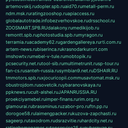
artemovskij.ru
dopler.spb.ru
aid70.ru
metall-perm.ru
ndm.msk.ru
ratingzooshop.ru
apiaccess.ru
globalautotrade.info
bezverhovskoe.ru
drsschool.ru
ZOOSMART.SPB.RU
dalakony.ru
medikijob.ru
remontt.spb.ru
photostudia.spb.ru
myragon.ru
terramia.ru
academy62.ru
gardengallereya.ru
rti.com.ru
artem-news.ru
biserinca.ru
krasnodarkurort.com
imshowtv.ru
mebel-v-tule.ru
mobtopik.ru
pcsecurity.net.ru
tool-sib.ru
multimetrunit.ru
sp-tour.ru
fan-cs.ru
santeh-russia.ru
symbian9.net.ru
DSHAIR.RU
tmmotors.spb.ru
xjocuricopii.com
musavtomat.msk.ru
obustrojdom.ru
sovetcik.ru
ybaranovskaya.ru
ppknews.ru
cult-alshei.ru
JAPANRUSSIA.RU
proekciyamebel.ru
imper-finans.ru
rim.org.ru
glamourai.ru
brassminus.ru
zabor-pro.ru
ftn.pp.ru
dorogoe58.ru
laimengpacker.ru
kuzova-zapchasti.ru
sageerp.ru
taxodrom.ru
dsrazvitie.ru
hardcity.net.ru
ratinghomegames.ru
topservice25.ru
gubernyan.ru