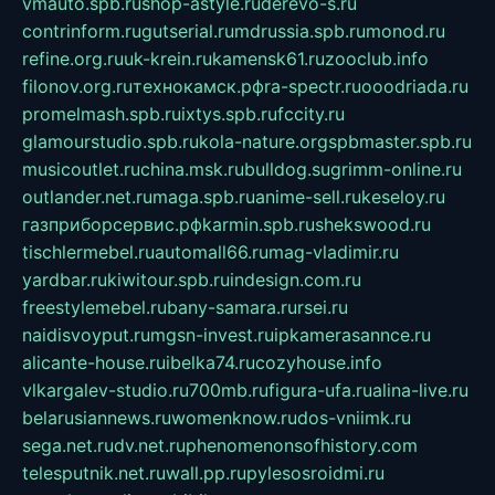
vmauto.spb.ru
shop-astyle.ru
derevo-s.ru
contrinform.ru
gutserial.ru
mdrussia.spb.ru
monod.ru
refine.org.ru
uk-krein.ru
kamensk61.ru
zooclub.info
filonov.org.ru
технокамск.рф
ra-spectr.ru
ooodriada.ru
promelmash.spb.ru
ixtys.spb.ru
fccity.ru
glamourstudio.spb.ru
kola-nature.org
spbmaster.spb.ru
musicoutlet.ru
china.msk.ru
bulldog.su
grimm-online.ru
outlander.net.ru
maga.spb.ru
anime-sell.ru
keseloy.ru
газприборсервис.рф
karmin.spb.ru
shekswood.ru
tischlermebel.ru
automall66.ru
mag-vladimir.ru
yardbar.ru
kiwitour.spb.ru
indesign.com.ru
freestylemebel.ru
bany-samara.ru
rsei.ru
naidisvoyput.ru
mgsn-invest.ru
ipkamerasannce.ru
alicante-house.ru
ibelka74.ru
cozyhouse.info
vlkargalev-studio.ru
700mb.ru
figura-ufa.ru
alina-live.ru
belarusiannews.ru
womenknow.ru
dos-vniimk.ru
sega.net.ru
dv.net.ru
phenomenonsofhistory.com
telesputnik.net.ru
wall.pp.ru
pylesosroidmi.ru