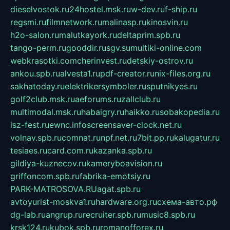
dieselvostok.ru
24hostel.msk.ru
w-dev.ru
f-ship.ru
regsmi.ru
filmnetwork.ru
malinasp.ru
kinosvin.ru
h2o-salon.ru
malutkayork.ru
deltaprim.spb.ru
tango-perm.ru
gooddir.ru
sgv.su
multiki-online.com
webkrasotki.com
cherinvest.ru
detskiy-ostrov.ru
ankou.spb.ru
alvesta1.ru
pdf-creator.ru
nix-files.org.ru
sakhatoday.ru
elektrikersymboler.ru
sputnikyes.ru
golf2club.msk.ru
aeforums.ru
zallclub.ru
multimodal.msk.ru
habaigry.ru
haikko.ru
sobakopedia.ru
isz-fest.ru
ewnc.info
screensaver-clock.net.ru
volnav.spb.ru
comnat.ru
npf.net.ru
7bit.pp.ru
kalugatur.ru
tesiaes.ru
card.com.ru
kazanka.spb.ru
gildiya-kuznecov.ru
kameryboavision.ru
griffoncom.spb.ru
fabrika-emotsiy.ru
PARK-MATROSOVA.RU
agat.spb.ru
avtoyurist-moskva1.ru
hardware.org.ru
схема-авто.рф
dg-lab.ru
angrup.ru
recruiter.spb.ru
music8.spb.ru
krsk124.ru
kubok.spb.ru
romanofforex.ru