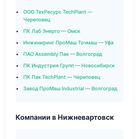
ООО ТехРесурс TechPlant —
Череповец
ПК Лаб Энерго — Омск
Инжиниринг ПроМаш Точмаш — Уфа
ПАО Assembly Пак — Волгоград
ПК Индустрия Групп — Новосибирск
ПК Пак TechPlant — Череповец
Завод ПроМаш Industrial — Волгоград
Компании в Нижневартовск