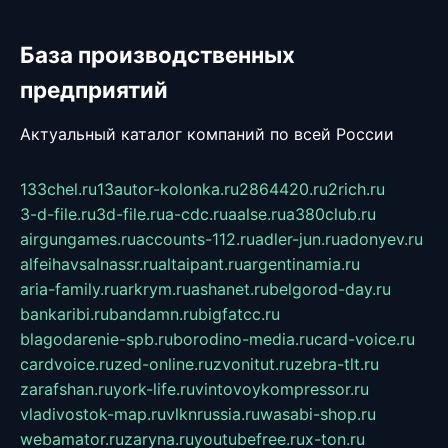
База производственных
предприятий
Актуальный каталог компаний по всей России
133chel.ru
13autor-kolonka.ru
2864420.ru
2rich.ru
3-d-file.ru
3d-file.ru
a-cdc.ru
aalse.ru
a380club.ru
airgungames.ru
accounts-112.ru
adler-jun.ru
adonyev.ru
alfeihavsalnassr.ru
altaipant.ru
argentinamia.ru
aria-family.ru
arkrym.ru
ashanet.ru
belgorod-day.ru
bankaribi.ru
bandamn.ru
bigfatcc.ru
blagodarenie-spb.ru
borodino-media.ru
card-voice.ru
cardvoice.ru
zed-online.ru
zvonitut.ru
zebra-tlt.ru
zarafshan.ru
york-life.ru
vintovoykompressor.ru
vladivostok-map.ru
vlknrussia.ru
wasabi-shop.ru
webamator.ru
zaryna.ru
youtubefree.ru
x-ton.ru