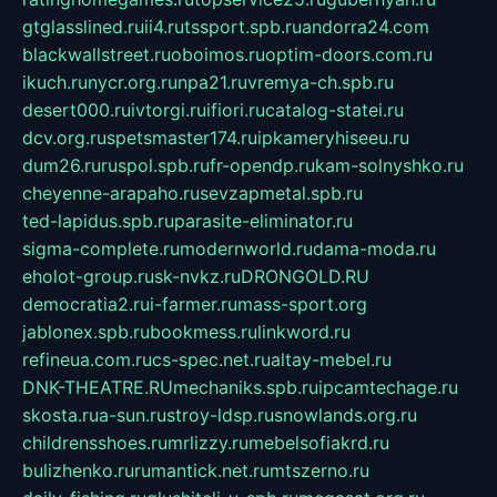
gtglasslined.ru
ii4.ru
tssport.spb.ru
andorra24.com
blackwallstreet.ru
oboimos.ru
optim-doors.com.ru
ikuch.ru
nycr.org.ru
npa21.ru
vremya-ch.spb.ru
desert000.ru
ivtorgi.ru
ifiori.ru
catalog-statei.ru
dcv.org.ru
spetsmaster174.ru
ipkameryhiseeu.ru
dum26.ru
ruspol.spb.ru
fr-opendp.ru
kam-solnyshko.ru
cheyenne-arapaho.ru
sevzapmetal.spb.ru
ted-lapidus.spb.ru
parasite-eliminator.ru
sigma-complete.ru
modernworld.ru
dama-moda.ru
eholot-group.ru
sk-nvkz.ru
DRONGOLD.RU
democratia2.ru
i-farmer.ru
mass-sport.org
jablonex.spb.ru
bookmess.ru
linkword.ru
refineua.com.ru
cs-spec.net.ru
altay-mebel.ru
DNK-THEATRE.RU
mechaniks.spb.ru
ipcamtechage.ru
skosta.ru
a-sun.ru
stroy-ldsp.ru
snowlands.org.ru
childrensshoes.ru
mrlizzy.ru
mebelsofiakrd.ru
bulizhenko.ru
rumantick.net.ru
mtszerno.ru