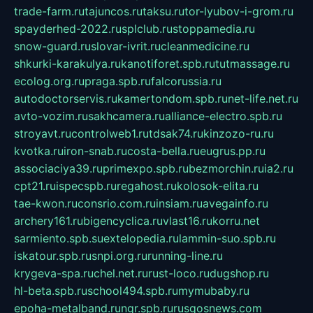
trade-farm.ru
tajuncos.ru
taksu.ru
tor-lyubov-i-grom.ru
spayderhed-2022.ru
splclub.ru
stoppamedia.ru
snow-guard.ru
slovar-ivrit.ru
cleanmedicine.ru
shkurki-karakulya.ru
kanotiforet.spb.ru
tutmassage.ru
ecolog.org.ru
praga.spb.ru
falcorussia.ru
autodoctorservis.ru
kamertondom.spb.ru
net-life.net.ru
avto-vozim.ru
sakhcamera.ru
alliance-electro.spb.ru
stroyavt.ru
controlweb1.ru
tdsak74.ru
kinzozo-ru.ru
kvotka.ru
iron-snab.ru
costa-bella.ru
eugrus.pp.ru
associaciya39.ru
primexpo.spb.ru
bezmorchin.ru
ia2.ru
cpt21.ru
ispecspb.ru
regahost.ru
kolosok-elita.ru
tae-kwon.ru
consrio.com.ru
insiam.ru
avegainfo.ru
archery161.ru
bigencyclica.ru
vlast16.ru
korru.net
sarmiento.spb.su
extelopedia.ru
lammin-suo.spb.ru
iskatour.spb.ru
snpi.org.ru
running-line.ru
krygeva-spa.ru
chel.net.ru
rust-loco.ru
dugshop.ru
hl-beta.spb.ru
school494.spb.ru
mymubaby.ru
epoha-metalband.ru
ngr.spb.ru
rusgosnews.com