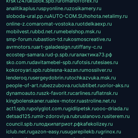
krsk124.ru
kubok.spb.ru
romanofforex.ru
analitikaplus.ru
spyonline.ru
zosikamery.ru
sloboda-ural.pp.ru
AUTO-COM.SU
hohota.net
alimy.ru
online-z.com
aromat-vostoka.ru
otdelkaexp.ru
mobilvest.ru
bbd.net.ru
mebelshop.msk.ru
smp-forum.ru
bastion-td.ru
kosmoscreative.ru
avrmotors.ru
art-galadesign.ru
tiffany-c.ru
ecostep-samara.ru
d-p.spb.ru
галактика73.рф
sko.com.ru
davitamebel-spb.ru
fotsis.ru
tesiaes.ru
kokoroyari.spb.ru
blesna-kazan.ru
mossilver.ru
lenderoq.ru
sergeydobrin.ru
tochkazvuka.msk.ru
people-of-art.ru
bezzubova.ru
clubtibet.ru
orior-aks.ru
dynamoauto.ru
szk-favorit.ru
carlines.ru
flatnsk.ru
kingbolenskaner.ru
alex-motor.ru
astroline.net.ru
act1.spb.ru
polyglot.com.ru
gidlipetsk.ru
ooo-driada.ru
detsad125.ru
mir-zdoroviya.ru
bruslanovo.ru
siterem.ru
council.spb.ru
лодкипатриот.рф
kafekolizey.ru
iclub.net.ru
gazon-easy.ru
sugarepilekb.ru
grinox.ru