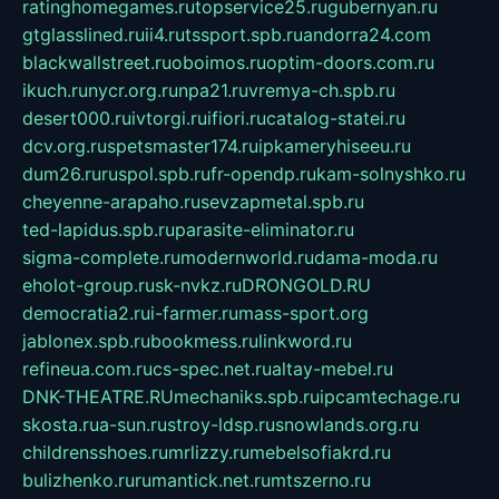
ratinghomegames.ru
topservice25.ru
gubernyan.ru
gtglasslined.ru
ii4.ru
tssport.spb.ru
andorra24.com
blackwallstreet.ru
oboimos.ru
optim-doors.com.ru
ikuch.ru
nycr.org.ru
npa21.ru
vremya-ch.spb.ru
desert000.ru
ivtorgi.ru
ifiori.ru
catalog-statei.ru
dcv.org.ru
spetsmaster174.ru
ipkameryhiseeu.ru
dum26.ru
ruspol.spb.ru
fr-opendp.ru
kam-solnyshko.ru
cheyenne-arapaho.ru
sevzapmetal.spb.ru
ted-lapidus.spb.ru
parasite-eliminator.ru
sigma-complete.ru
modernworld.ru
dama-moda.ru
eholot-group.ru
sk-nvkz.ru
DRONGOLD.RU
democratia2.ru
i-farmer.ru
mass-sport.org
jablonex.spb.ru
bookmess.ru
linkword.ru
refineua.com.ru
cs-spec.net.ru
altay-mebel.ru
DNK-THEATRE.RU
mechaniks.spb.ru
ipcamtechage.ru
skosta.ru
a-sun.ru
stroy-ldsp.ru
snowlands.org.ru
childrensshoes.ru
mrlizzy.ru
mebelsofiakrd.ru
bulizhenko.ru
rumantick.net.ru
mtszerno.ru