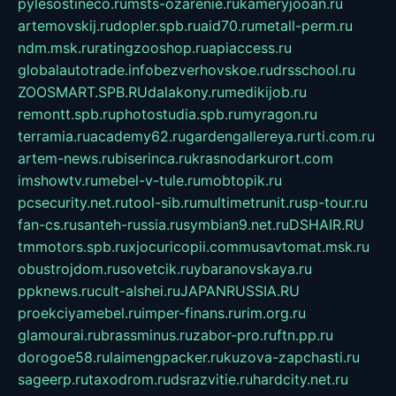
pylesostineco.ru
msts-ozarenie.ru
kameryjooan.ru
artemovskij.ru
dopler.spb.ru
aid70.ru
metall-perm.ru
ndm.msk.ru
ratingzooshop.ru
apiaccess.ru
globalautotrade.info
bezverhovskoe.ru
drsschool.ru
ZOOSMART.SPB.RU
dalakony.ru
medikijob.ru
remontt.spb.ru
photostudia.spb.ru
myragon.ru
terramia.ru
academy62.ru
gardengallereya.ru
rti.com.ru
artem-news.ru
biserinca.ru
krasnodarkurort.com
imshowtv.ru
mebel-v-tule.ru
mobtopik.ru
pcsecurity.net.ru
tool-sib.ru
multimetrunit.ru
sp-tour.ru
fan-cs.ru
santeh-russia.ru
symbian9.net.ru
DSHAIR.RU
tmmotors.spb.ru
xjocuricopii.com
musavtomat.msk.ru
obustrojdom.ru
sovetcik.ru
ybaranovskaya.ru
ppknews.ru
cult-alshei.ru
JAPANRUSSIA.RU
proekciyamebel.ru
imper-finans.ru
rim.org.ru
glamourai.ru
brassminus.ru
zabor-pro.ru
ftn.pp.ru
dorogoe58.ru
laimengpacker.ru
kuzova-zapchasti.ru
sageerp.ru
taxodrom.ru
dsrazvitie.ru
hardcity.net.ru