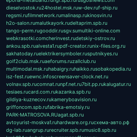
epoha-metalband.ru
ngr.spb.ru
rusgosnews.com
dieselvostok.ru
24hostel.msk.ru
w-dev.ru
f-ship.ru
regsmi.ru
filmnetwork.ru
malinasp.ru
kinosvin.ru
h2o-salon.ru
malutkayork.ru
deltaprim.spb.ru
tango-perm.ru
gooddir.ru
sgv.su
multiki-online.com
webkrasotki.com
cherinvest.ru
detskiy-ostrov.ru
ankou.spb.ru
alvesta1.ru
pdf-creator.ru
nix-files.org.ru
sakhatoday.ru
elektrikersymboler.ru
sputnikyes.ru
golf2club.msk.ru
aeforums.ru
zallclub.ru
multimodal.msk.ru
habaigry.ru
haikko.ru
sobakopedia.ru
isz-fest.ru
ewnc.info
screensaver-clock.net.ru
volnav.spb.ru
comnat.ru
npf.net.ru
7bit.pp.ru
kalugatur.ru
tesiaes.ru
card.com.ru
kazanka.spb.ru
gildiya-kuznecov.ru
kameryboavision.ru
griffoncom.spb.ru
fabrika-emotsiy.ru
PARK-MATROSOVA.RU
agat.spb.ru
avtoyurist-moskva1.ru
hardware.org.ru
схема-авто.рф
dg-lab.ru
angrup.ru
recruiter.spb.ru
music8.spb.ru