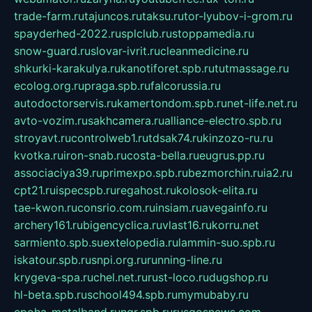
trade-farm.ru
tajuncos.ru
taksu.ru
tor-lyubov-i-grom.ru
spayderhed-2022.ru
splclub.ru
stoppamedia.ru
snow-guard.ru
slovar-ivrit.ru
cleanmedicine.ru
shkurki-karakulya.ru
kanotiforet.spb.ru
tutmassage.ru
ecolog.org.ru
praga.spb.ru
falcorussia.ru
autodoctorservis.ru
kamertondom.spb.ru
net-life.net.ru
avto-vozim.ru
sakhcamera.ru
alliance-electro.spb.ru
stroyavt.ru
controlweb1.ru
tdsak74.ru
kinzozo-ru.ru
kvotka.ru
iron-snab.ru
costa-bella.ru
eugrus.pp.ru
associaciya39.ru
primexpo.spb.ru
bezmorchin.ru
ia2.ru
cpt21.ru
ispecspb.ru
regahost.ru
kolosok-elita.ru
tae-kwon.ru
consrio.com.ru
insiam.ru
avegainfo.ru
archery161.ru
bigencyclica.ru
vlast16.ru
korru.net
sarmiento.spb.su
extelopedia.ru
lammin-suo.spb.ru
iskatour.spb.ru
snpi.org.ru
running-line.ru
krygeva-spa.ru
chel.net.ru
rust-loco.ru
dugshop.ru
hl-beta.spb.ru
school494.spb.ru
mymubaby.ru