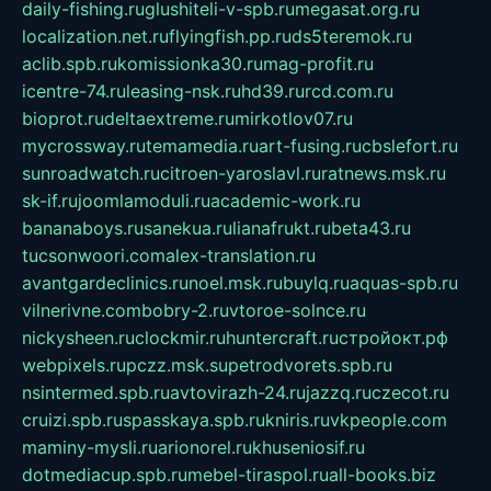
daily-fishing.ru
glushiteli-v-spb.ru
megasat.org.ru
localization.net.ru
flyingfish.pp.ru
ds5teremok.ru
aclib.spb.ru
komissionka30.ru
mag-profit.ru
icentre-74.ru
leasing-nsk.ru
hd39.ru
rcd.com.ru
bioprot.ru
deltaextreme.ru
mirkotlov07.ru
mycrossway.ru
temamedia.ru
art-fusing.ru
cbslefort.ru
sunroadwatch.ru
citroen-yaroslavl.ru
ratnews.msk.ru
sk-if.ru
joomlamoduli.ru
academic-work.ru
bananaboys.ru
sanekua.ru
lianafrukt.ru
beta43.ru
tucsonwoori.com
alex-translation.ru
avantgardeclinics.ru
noel.msk.ru
buylq.ru
aquas-spb.ru
vilnerivne.com
bobry-2.ru
vtoroe-solnce.ru
nickysheen.ru
clockmir.ru
huntercraft.ru
стройокт.рф
webpixels.ru
pczz.msk.su
petrodvorets.spb.ru
nsintermed.spb.ru
avtovirazh-24.ru
jazzq.ru
czecot.ru
cruizi.spb.ru
spasskaya.spb.ru
kniris.ru
vkpeople.com
maminy-mysli.ru
arionorel.ru
khuseniosif.ru
dotmediacup.spb.ru
mebel-tiraspol.ru
all-books.biz