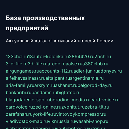
База производственных
предприятий
Актуальный каталог компаний по всей России
133chel.ru
13autor-kolonka.ru
2864420.ru
2rich.ru
3-d-file.ru
3d-file.ru
a-cdc.ru
aalse.ru
a380club.ru
airgungames.ru
accounts-112.ru
adler-jun.ru
adonyev.ru
alfeihavsalnassr.ru
altaipant.ru
argentinamia.ru
aria-family.ru
arkrym.ru
ashanet.ru
belgorod-day.ru
bankaribi.ru
bandamn.ru
bigfatcc.ru
blagodarenie-spb.ru
borodino-media.ru
card-voice.ru
cardvoice.ru
zed-online.ru
zvonitut.ru
zebra-tlt.ru
zarafshan.ru
york-life.ru
vintovoykompressor.ru
vladivostok-map.ru
vlknrussia.ru
wasabi-shop.ru
webamator.ru
zaryna.ru
youtubefree.ru
x-ton.ru