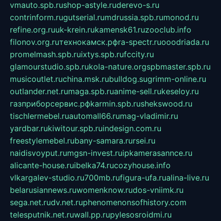
vmauto.spb.ru
shop-astyle.ru
derevo-s.ru
contrinform.ru
gutserial.ru
mdrussia.spb.ru
monod.ru
refine.org.ru
uk-krein.ru
kamensk61.ru
zooclub.info
filonov.org.ru
технокамск.рф
ra-spectr.ru
ooodriada.ru
promelmash.spb.ru
ixtys.spb.ru
fccity.ru
glamourstudio.spb.ru
kola-nature.org
spbmaster.spb.ru
musicoutlet.ru
china.msk.ru
bulldog.su
grimm-online.ru
outlander.net.ru
maga.spb.ru
anime-sell.ru
keseloy.ru
газприборсервис.рф
karmin.spb.ru
shekswood.ru
tischlermebel.ru
automall66.ru
mag-vladimir.ru
yardbar.ru
kiwitour.spb.ru
indesign.com.ru
freestylemebel.ru
bany-samara.ru
rsei.ru
naidisvoyput.ru
mgsn-invest.ru
ipkamerasannce.ru
alicante-house.ru
ibelka74.ru
cozyhouse.info
vlkargalev-studio.ru
700mb.ru
figura-ufa.ru
alina-live.ru
belarusiannews.ru
womenknow.ru
dos-vniimk.ru
sega.net.ru
dv.net.ru
phenomenonsofhistory.com
telesputnik.net.ru
wall.pp.ru
pylesosroidmi.ru