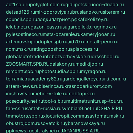
act1.spb.ru
polyglot.com.ru
gidlipetsk.ru
ooo-driada.ru
detsad125.ru
mir-zdoroviya.ru
bruslanovo.ru
siterem.ru
council.spb.ru
лодкипатриот.рф
kafekolizey.ru
iclub.net.ru
gazon-easy.ru
sugarepilekb.ru
grinox.ru
pylesostineco.ru
msts-ozarenie.ru
kameryjooan.ru
artemovskij.ru
dopler.spb.ru
aid70.ru
metall-perm.ru
ndm.msk.ru
ratingzooshop.ru
apiaccess.ru
globalautotrade.info
bezverhovskoe.ru
drsschool.ru
ZOOSMART.SPB.RU
dalakony.ru
medikijob.ru
remontt.spb.ru
photostudia.spb.ru
myragon.ru
terramia.ru
academy62.ru
gardengallereya.ru
rti.com.ru
artem-news.ru
biserinca.ru
krasnodarkurort.com
imshowtv.ru
mebel-v-tule.ru
mobtopik.ru
pcsecurity.net.ru
tool-sib.ru
multimetrunit.ru
sp-tour.ru
fan-cs.ru
santeh-russia.ru
symbian9.net.ru
DSHAIR.RU
tmmotors.spb.ru
xjocuricopii.com
musavtomat.msk.ru
obustrojdom.ru
sovetcik.ru
ybaranovskaya.ru
ppknews.ru
cult-alshei.ru
JAPANRUSSIA.RU