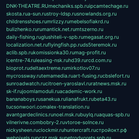
DNK-THEATRE.RU
mechaniks.spb.ru
ipcamtechage.ru
skosta.ru
a-sun.ru
stroy-ldsp.ru
snowlands.org.ru
childrensshoes.ru
mrlizzy.ru
mebelsofiakrd.ru
bulizhenko.ru
rumantick.net.ru
mtszerno.ru
daily-fishing.ru
glushiteli-v-spb.ru
megasat.org.ru
localization.net.ru
flyingfish.pp.ru
ds5teremok.ru
aclib.spb.ru
komissionka30.ru
mag-profit.ru
icentre-74.ru
leasing-nsk.ru
hd39.ru
rcd.com.ru
bioprot.ru
deltaextreme.ru
mirkotlov07.ru
mycrossway.ru
temamedia.ru
art-fusing.ru
cbslefort.ru
sunroadwatch.ru
citroen-yaroslavl.ru
ratnews.msk.ru
sk-if.ru
joomlamoduli.ru
academic-work.ru
bananaboys.ru
sanekua.ru
lianafrukt.ru
beta43.ru
tucsonwoori.com
alex-translation.ru
avantgardeclinics.ru
noel.msk.ru
buylq.ru
aquas-spb.ru
vilnerivne.com
bobry-2.ru
vtoroe-solnce.ru
nickysheen.ru
clockmir.ru
huntercraft.ru
стройокт.рф
webpixels.ru
pczz.msk.su
petrodvorets.spb.ru