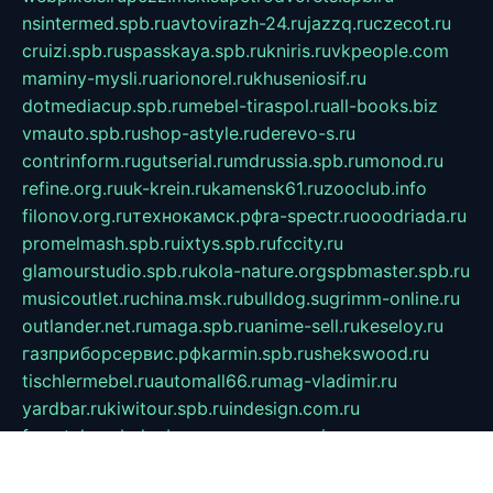
nsintermed.spb.ru
avtovirazh-24.ru
jazzq.ru
czecot.ru
cruizi.spb.ru
spasskaya.spb.ru
kniris.ru
vkpeople.com
maminy-mysli.ru
arionorel.ru
khuseniosif.ru
dotmediacup.spb.ru
mebel-tiraspol.ru
all-books.biz
vmauto.spb.ru
shop-astyle.ru
derevo-s.ru
contrinform.ru
gutserial.ru
mdrussia.spb.ru
monod.ru
refine.org.ru
uk-krein.ru
kamensk61.ru
zooclub.info
filonov.org.ru
технокамск.рф
ra-spectr.ru
ooodriada.ru
promelmash.spb.ru
ixtys.spb.ru
fccity.ru
glamourstudio.spb.ru
kola-nature.org
spbmaster.spb.ru
musicoutlet.ru
china.msk.ru
bulldog.su
grimm-online.ru
outlander.net.ru
maga.spb.ru
anime-sell.ru
keseloy.ru
газприборсервис.рф
karmin.spb.ru
shekswood.ru
tischlermebel.ru
automall66.ru
mag-vladimir.ru
yardbar.ru
kiwitour.spb.ru
indesign.com.ru
freestylemebel.ru
bany-samara.ru
rsei.ru
naidisvoyput.ru
mgsn-invest.ru
ipkamerasannce.ru
alicante-house.ru
ibelka74.ru
cozyhouse.info