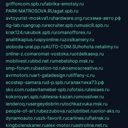
griffoncom.spb.ru
fabrika-emotsiy.ru
PARK-MATROSOVA.RU
agat.spb.ru
avtoyurist-moskva1.ru
hardware.org.ru
схема-авто.рф
dg-lab.ru
angrup.ru
recruiter.spb.ru
music8.spb.ru
krsk124.ru
kubok.spb.ru
romanofforex.ru
analitikaplus.ru
spyonline.ru
zosikamery.ru
sloboda-ural.pp.ru
AUTO-COM.SU
hohota.net
alimy.ru
online-z.com
aromat-vostoka.ru
otdelkaexp.ru
mobilvest.ru
bbd.net.ru
mebelshop.msk.ru
smp-forum.ru
bastion-td.ru
kosmoscreative.ru
avrmotors.ru
art-galadesign.ru
tiffany-c.ru
ecostep-samara.ru
d-p.spb.ru
галактика73.рф
sko.com.ru
davitamebel-spb.ru
fotsis.ru
tesiaes.ru
kokoroyari.spb.ru
blesna-kazan.ru
mossilver.ru
lenderoq.ru
sergeydobrin.ru
tochkazvuka.msk.ru
people-of-art.ru
bezzubova.ru
clubtibet.ru
orior-aks.ru
dynamoauto.ru
szk-favorit.ru
carlines.ru
flatnsk.ru
kingbolenskaner.ru
alex-motor.ru
astroline.net.ru