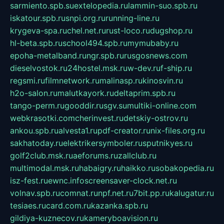
sarmiento.spb.su
extelopedia.ru
lammin-suo.spb.ru
iskatour.spb.ru
snpi.org.ru
running-line.ru
krygeva-spa.ru
chel.net.ru
rust-loco.ru
dugshop.ru
hl-beta.spb.ru
school494.spb.ru
mymubaby.ru
epoha-metalband.ru
ngr.spb.ru
rusgosnews.com
dieselvostok.ru
24hostel.msk.ru
w-dev.ru
f-ship.ru
regsmi.ru
filmnetwork.ru
malinasp.ru
kinosvin.ru
h2o-salon.ru
malutkayork.ru
deltaprim.spb.ru
tango-perm.ru
gooddir.ru
sgv.su
multiki-online.com
webkrasotki.com
cherinvest.ru
detskiy-ostrov.ru
ankou.spb.ru
alvesta1.ru
pdf-creator.ru
nix-files.org.ru
sakhatoday.ru
elektrikersymboler.ru
sputnikyes.ru
golf2club.msk.ru
aeforums.ru
zallclub.ru
multimodal.msk.ru
habaigry.ru
haikko.ru
sobakopedia.ru
isz-fest.ru
ewnc.info
screensaver-clock.net.ru
volnav.spb.ru
comnat.ru
npf.net.ru
7bit.pp.ru
kalugatur.ru
tesiaes.ru
card.com.ru
kazanka.spb.ru
gildiya-kuznecov.ru
kameryboavision.ru