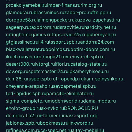
proekciyamebel.ru
imper-finans.ru
rim.org.ru
glamourai.ru
brassminus.ru
zabor-pro.ru
ftn.pp.ru
dorogoe58.ru
laimengpacker.ru
kuzova-zapchasti.ru
sageerp.ru
taxodrom.ru
dsrazvitie.ru
hardcity.net.ru
ratinghomegames.ru
topservice25.ru
gubernyan.ru
gtglasslined.ru
ii4.ru
tssport.spb.ru
andorra24.com
blackwallstreet.ru
oboimos.ru
optim-doors.com.ru
ikuch.ru
nycr.org.ru
npa21.ru
vremya-ch.spb.ru
desert000.ru
ivtorgi.ru
ifiori.ru
catalog-statei.ru
dcv.org.ru
spetsmaster174.ru
ipkameryhiseeu.ru
dum26.ru
ruspol.spb.ru
fr-opendp.ru
kam-solnyshko.ru
cheyenne-arapaho.ru
sevzapmetal.spb.ru
ted-lapidus.spb.ru
parasite-eliminator.ru
sigma-complete.ru
modernworld.ru
dama-moda.ru
eholot-group.ru
sk-nvkz.ru
DRONGOLD.RU
democratia2.ru
i-farmer.ru
mass-sport.org
jablonex.spb.ru
bookmess.ru
linkword.ru
refineua.com.ru
cs-spec.net.ru
altay-mebel.ru