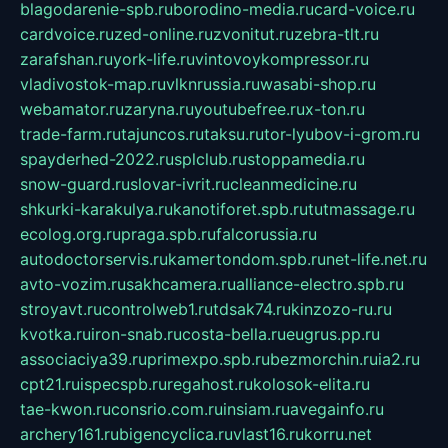
blagodarenie-spb.ru
borodino-media.ru
card-voice.ru
cardvoice.ru
zed-online.ru
zvonitut.ru
zebra-tlt.ru
zarafshan.ru
york-life.ru
vintovoykompressor.ru
vladivostok-map.ru
vlknrussia.ru
wasabi-shop.ru
webamator.ru
zaryna.ru
youtubefree.ru
x-ton.ru
trade-farm.ru
tajuncos.ru
taksu.ru
tor-lyubov-i-grom.ru
spayderhed-2022.ru
splclub.ru
stoppamedia.ru
snow-guard.ru
slovar-ivrit.ru
cleanmedicine.ru
shkurki-karakulya.ru
kanotiforet.spb.ru
tutmassage.ru
ecolog.org.ru
praga.spb.ru
falcorussia.ru
autodoctorservis.ru
kamertondom.spb.ru
net-life.net.ru
avto-vozim.ru
sakhcamera.ru
alliance-electro.spb.ru
stroyavt.ru
controlweb1.ru
tdsak74.ru
kinzozo-ru.ru
kvotka.ru
iron-snab.ru
costa-bella.ru
eugrus.pp.ru
associaciya39.ru
primexpo.spb.ru
bezmorchin.ru
ia2.ru
cpt21.ru
ispecspb.ru
regahost.ru
kolosok-elita.ru
tae-kwon.ru
consrio.com.ru
insiam.ru
avegainfo.ru
archery161.ru
bigencyclica.ru
vlast16.ru
korru.net