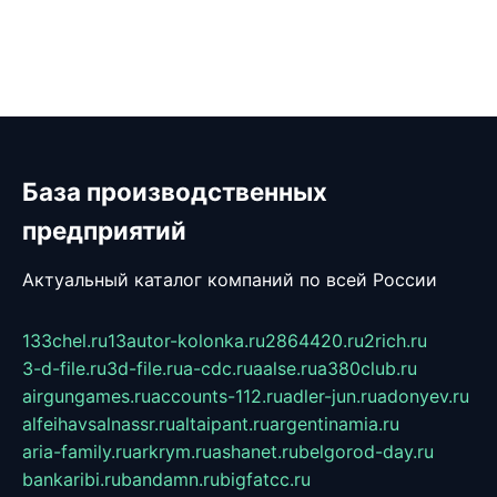
База производственных
предприятий
Актуальный каталог компаний по всей России
133chel.ru
13autor-kolonka.ru
2864420.ru
2rich.ru
3-d-file.ru
3d-file.ru
a-cdc.ru
aalse.ru
a380club.ru
airgungames.ru
accounts-112.ru
adler-jun.ru
adonyev.ru
alfeihavsalnassr.ru
altaipant.ru
argentinamia.ru
aria-family.ru
arkrym.ru
ashanet.ru
belgorod-day.ru
bankaribi.ru
bandamn.ru
bigfatcc.ru