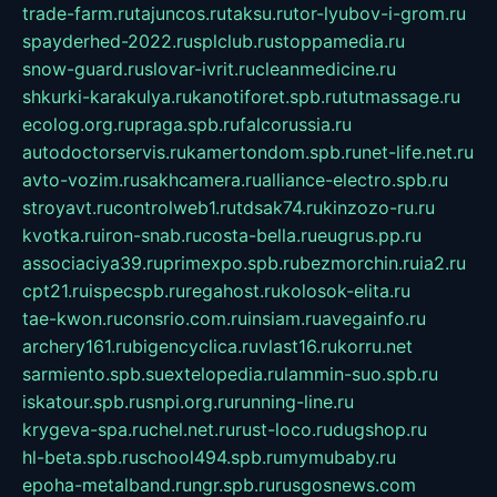
trade-farm.ru
tajuncos.ru
taksu.ru
tor-lyubov-i-grom.ru
spayderhed-2022.ru
splclub.ru
stoppamedia.ru
snow-guard.ru
slovar-ivrit.ru
cleanmedicine.ru
shkurki-karakulya.ru
kanotiforet.spb.ru
tutmassage.ru
ecolog.org.ru
praga.spb.ru
falcorussia.ru
autodoctorservis.ru
kamertondom.spb.ru
net-life.net.ru
avto-vozim.ru
sakhcamera.ru
alliance-electro.spb.ru
stroyavt.ru
controlweb1.ru
tdsak74.ru
kinzozo-ru.ru
kvotka.ru
iron-snab.ru
costa-bella.ru
eugrus.pp.ru
associaciya39.ru
primexpo.spb.ru
bezmorchin.ru
ia2.ru
cpt21.ru
ispecspb.ru
regahost.ru
kolosok-elita.ru
tae-kwon.ru
consrio.com.ru
insiam.ru
avegainfo.ru
archery161.ru
bigencyclica.ru
vlast16.ru
korru.net
sarmiento.spb.su
extelopedia.ru
lammin-suo.spb.ru
iskatour.spb.ru
snpi.org.ru
running-line.ru
krygeva-spa.ru
chel.net.ru
rust-loco.ru
dugshop.ru
hl-beta.spb.ru
school494.spb.ru
mymubaby.ru
epoha-metalband.ru
ngr.spb.ru
rusgosnews.com