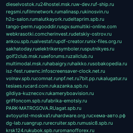
dieselvostok.ru
24hostel.msk.ru
w-dev.ru
f-ship.ru
regsmi.ru
filmnetwork.ru
malinasp.ru
kinosvin.ru
h2o-salon.ru
malutkayork.ru
deltaprim.spb.ru
tango-perm.ru
gooddir.ru
sgv.su
multiki-online.com
webkrasotki.com
cherinvest.ru
detskiy-ostrov.ru
ankou.spb.ru
alvesta1.ru
pdf-creator.ru
nix-files.org.ru
sakhatoday.ru
elektrikersymboler.ru
sputnikyes.ru
golf2club.msk.ru
aeforums.ru
zallclub.ru
multimodal.msk.ru
habaigry.ru
haikko.ru
sobakopedia.ru
isz-fest.ru
ewnc.info
screensaver-clock.net.ru
volnav.spb.ru
comnat.ru
npf.net.ru
7bit.pp.ru
kalugatur.ru
tesiaes.ru
card.com.ru
kazanka.spb.ru
gildiya-kuznecov.ru
kameryboavision.ru
griffoncom.spb.ru
fabrika-emotsiy.ru
PARK-MATROSOVA.RU
agat.spb.ru
avtoyurist-moskva1.ru
hardware.org.ru
схема-авто.рф
dg-lab.ru
angrup.ru
recruiter.spb.ru
music8.spb.ru
krsk124.ru
kubok.spb.ru
romanofforex.ru