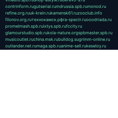
contrinform.ru
gutserial.ru
mdrussia.spb.ru
monod.ru
refine.org.ru
uk-krein.ru
kamensk61.ru
zooclub.info
filonov.org.ru
технокамск.рф
ra-spectr.ru
ooodriada.ru
promelmash.spb.ru
ixtys.spb.ru
fccity.ru
glamourstudio.spb.ru
kola-nature.org
spbmaster.spb.ru
musicoutlet.ru
china.msk.ru
bulldog.su
grimm-online.ru
outlander.net.ru
maga.spb.ru
anime-sell.ru
keseloy.ru
газприборсервис.рф
karmin.spb.ru
shekswood.ru
tischlermebel.ru
automall66.ru
mag-vladimir.ru
yardbar.ru
kiwitour.spb.ru
indesign.com.ru
freestylemebel.ru
bany-samara.ru
rsei.ru
naidisvoyput.ru
mgsn-invest.ru
ipkamerasannce.ru
alicante-house.ru
ibelka74.ru
cozyhouse.info
vlkargalev-studio.ru
700mb.ru
figura-ufa.ru
alina-live.ru
belarusiannews.ru
womenknow.ru
dos-vniimk.ru
sega.net.ru
dv.net.ru
phenomenonsofhistory.com
telesputnik.net.ru
wall.pp.ru
pylesosroidmi.ru