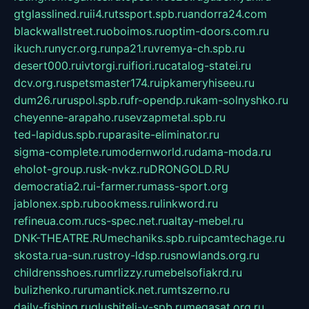
gtglasslined.ru
ii4.ru
tssport.spb.ru
andorra24.com
blackwallstreet.ru
oboimos.ru
optim-doors.com.ru
ikuch.ru
nycr.org.ru
npa21.ru
vremya-ch.spb.ru
desert000.ru
ivtorgi.ru
ifiori.ru
catalog-statei.ru
dcv.org.ru
spetsmaster174.ru
ipkameryhiseeu.ru
dum26.ru
ruspol.spb.ru
fr-opendp.ru
kam-solnyshko.ru
cheyenne-arapaho.ru
sevzapmetal.spb.ru
ted-lapidus.spb.ru
parasite-eliminator.ru
sigma-complete.ru
modernworld.ru
dama-moda.ru
eholot-group.ru
sk-nvkz.ru
DRONGOLD.RU
democratia2.ru
i-farmer.ru
mass-sport.org
jablonex.spb.ru
bookmess.ru
linkword.ru
refineua.com.ru
cs-spec.net.ru
altay-mebel.ru
DNK-THEATRE.RU
mechaniks.spb.ru
ipcamtechage.ru
skosta.ru
a-sun.ru
stroy-ldsp.ru
snowlands.org.ru
childrensshoes.ru
mrlizzy.ru
mebelsofiakrd.ru
bulizhenko.ru
rumantick.net.ru
mtszerno.ru
daily-fishing.ru
glushiteli-v-spb.ru
megasat.org.ru