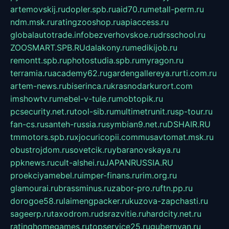
artemovskij.ru
dopler.spb.ru
aid70.ru
metall-perm.ru
ndm.msk.ru
ratingzooshop.ru
apiaccess.ru
globalautotrade.info
bezverhovskoe.ru
drsschool.ru
ZOOSMART.SPB.RU
dalakony.ru
medikijob.ru
remontt.spb.ru
photostudia.spb.ru
myragon.ru
terramia.ru
academy62.ru
gardengallereya.ru
rti.com.ru
artem-news.ru
biserinca.ru
krasnodarkurort.com
imshowtv.ru
mebel-v-tule.ru
mobtopik.ru
pcsecurity.net.ru
tool-sib.ru
multimetrunit.ru
sp-tour.ru
fan-cs.ru
santeh-russia.ru
symbian9.net.ru
DSHAIR.RU
tmmotors.spb.ru
xjocuricopii.com
musavtomat.msk.ru
obustrojdom.ru
sovetcik.ru
ybaranovskaya.ru
ppknews.ru
cult-alshei.ru
JAPANRUSSIA.RU
proekciyamebel.ru
imper-finans.ru
rim.org.ru
glamourai.ru
brassminus.ru
zabor-pro.ru
ftn.pp.ru
dorogoe58.ru
laimengpacker.ru
kuzova-zapchasti.ru
sageerp.ru
taxodrom.ru
dsrazvitie.ru
hardcity.net.ru
ratinghomegames.ru
topservice25.ru
gubernyan.ru