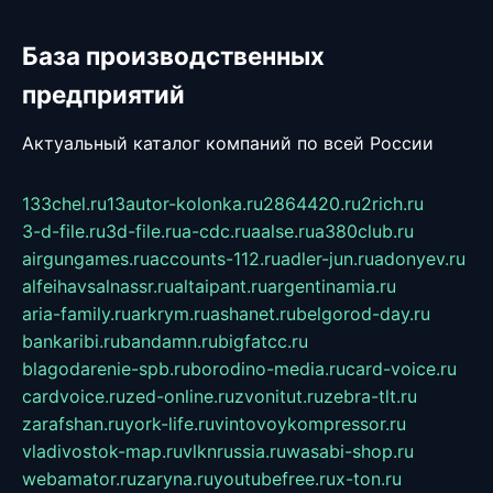
База производственных
предприятий
Актуальный каталог компаний по всей России
133chel.ru
13autor-kolonka.ru
2864420.ru
2rich.ru
3-d-file.ru
3d-file.ru
a-cdc.ru
aalse.ru
a380club.ru
airgungames.ru
accounts-112.ru
adler-jun.ru
adonyev.ru
alfeihavsalnassr.ru
altaipant.ru
argentinamia.ru
aria-family.ru
arkrym.ru
ashanet.ru
belgorod-day.ru
bankaribi.ru
bandamn.ru
bigfatcc.ru
blagodarenie-spb.ru
borodino-media.ru
card-voice.ru
cardvoice.ru
zed-online.ru
zvonitut.ru
zebra-tlt.ru
zarafshan.ru
york-life.ru
vintovoykompressor.ru
vladivostok-map.ru
vlknrussia.ru
wasabi-shop.ru
webamator.ru
zaryna.ru
youtubefree.ru
x-ton.ru