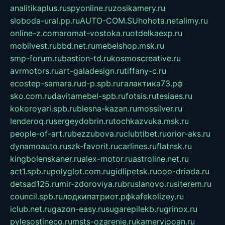
analitikaplus.ru
spyonline.ru
zosikamery.ru
sloboda-ural.pp.ru
AUTO-COM.SU
hohota.net
alimy.ru
online-z.com
aromat-vostoka.ru
otdelkaexp.ru
mobilvest.ru
bbd.net.ru
mebelshop.msk.ru
smp-forum.ru
bastion-td.ru
kosmoscreative.ru
avrmotors.ru
art-galadesign.ru
tiffany-c.ru
ecostep-samara.ru
d-p.spb.ru
галактика73.рф
sko.com.ru
davitamebel-spb.ru
fotsis.ru
tesiaes.ru
kokoroyari.spb.ru
blesna-kazan.ru
mossilver.ru
lenderoq.ru
sergeydobrin.ru
tochkazvuka.msk.ru
people-of-art.ru
bezzubova.ru
clubtibet.ru
orior-aks.ru
dynamoauto.ru
szk-favorit.ru
carlines.ru
flatnsk.ru
kingbolenskaner.ru
alex-motor.ru
astroline.net.ru
act1.spb.ru
polyglot.com.ru
gidlipetsk.ru
ooo-driada.ru
detsad125.ru
mir-zdoroviya.ru
bruslanovo.ru
siterem.ru
council.spb.ru
лодкипатриот.рф
kafekolizey.ru
iclub.net.ru
gazon-easy.ru
sugarepilekb.ru
grinox.ru
pylesostineco.ru
msts-ozarenie.ru
kameryjooan.ru