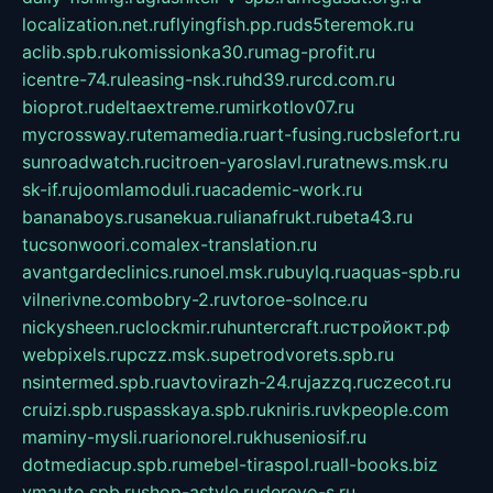
localization.net.ru
flyingfish.pp.ru
ds5teremok.ru
aclib.spb.ru
komissionka30.ru
mag-profit.ru
icentre-74.ru
leasing-nsk.ru
hd39.ru
rcd.com.ru
bioprot.ru
deltaextreme.ru
mirkotlov07.ru
mycrossway.ru
temamedia.ru
art-fusing.ru
cbslefort.ru
sunroadwatch.ru
citroen-yaroslavl.ru
ratnews.msk.ru
sk-if.ru
joomlamoduli.ru
academic-work.ru
bananaboys.ru
sanekua.ru
lianafrukt.ru
beta43.ru
tucsonwoori.com
alex-translation.ru
avantgardeclinics.ru
noel.msk.ru
buylq.ru
aquas-spb.ru
vilnerivne.com
bobry-2.ru
vtoroe-solnce.ru
nickysheen.ru
clockmir.ru
huntercraft.ru
стройокт.рф
webpixels.ru
pczz.msk.su
petrodvorets.spb.ru
nsintermed.spb.ru
avtovirazh-24.ru
jazzq.ru
czecot.ru
cruizi.spb.ru
spasskaya.spb.ru
kniris.ru
vkpeople.com
maminy-mysli.ru
arionorel.ru
khuseniosif.ru
dotmediacup.spb.ru
mebel-tiraspol.ru
all-books.biz
vmauto.spb.ru
shop-astyle.ru
derevo-s.ru