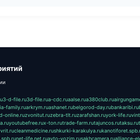
риятий
сии
ru
3-d-file.ru
3d-file.ru
a-cdc.ru
aalse.ru
a380club.ru
airgungame
ia-family.ru
arkrym.ru
ashanet.ru
belgorod-day.ru
bankaribi.ru
d-online.ru
zvonitut.ru
zebra-tlt.ru
zarafshan.ru
york-life.ru
vin
a.ru
youtubefree.ru
x-ton.ru
trade-farm.ru
tajuncos.ru
taksu.ru
vrit.ru
cleanmedicine.ru
shkurki-karakulya.ru
kanotiforet.spb.
spb.ru
net-life.net.ru
avto-vozim.ru
sakhcamera.ru
alliance-e