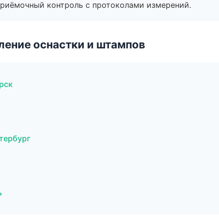
приёмочный контроль с протоколами измерений.
ление оснастки и штампов
рск
тербург
ь