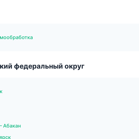
рмообработка
ский федеральный округ
к
— Абакан
оярск