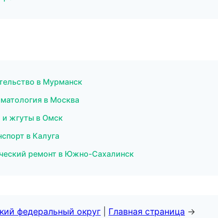
ительство в Мурманск
томатология в Москва
 и жгуты в Омск
нспорт в Калуга
рческий ремонт в Южно-Сахалинск
ский федеральный округ
|
Главная страница
→