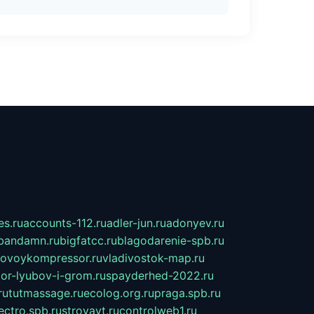
s.ru
accounts-112.ru
adler-jun.ru
adonyev.ru
bandamn.ru
bigfatcc.ru
blagodarenie-spb.ru
tovoykompressor.ru
vladivostok-map.ru
tor-lyubov-i-grom.ru
spayderhed-2022.ru
ru
tutmassage.ru
ecolog.org.ru
praga.spb.ru
lectro.spb.ru
stroyavt.ru
controlweb1.ru