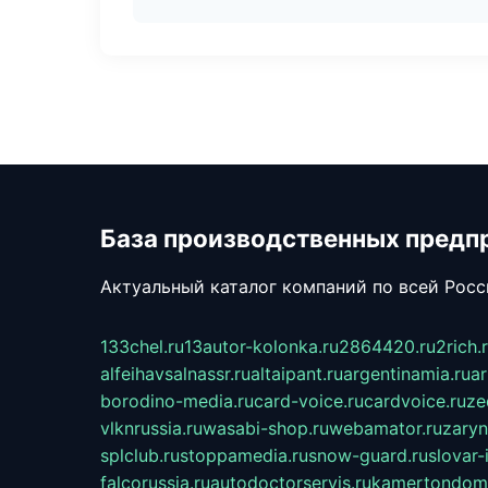
База производственных предп
Актуальный каталог компаний по всей Рос
133chel.ru
13autor-kolonka.ru
2864420.ru
2rich.
alfeihavsalnassr.ru
altaipant.ru
argentinamia.ru
ar
borodino-media.ru
card-voice.ru
cardvoice.ru
ze
vlknrussia.ru
wasabi-shop.ru
webamator.ru
zaryn
splclub.ru
stoppamedia.ru
snow-guard.ru
slovar-i
falcorussia.ru
autodoctorservis.ru
kamertondom.