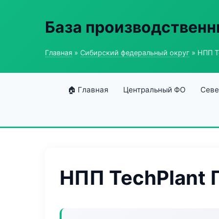
База производственн
Главная
»
Сибирский федеральный округ
» НПП T
🏠 Главная
Центральный ФО
Севе
НПП TechPlant