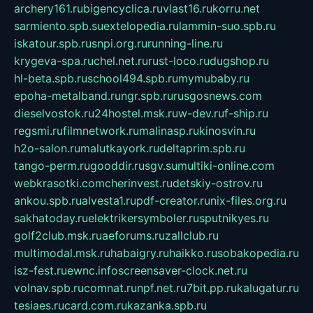
archery161.ru
bigencyclica.ru
vlast16.ru
korru.net
sarmiento.spb.su
extelopedia.ru
lammin-suo.spb.ru
iskatour.spb.ru
snpi.org.ru
running-line.ru
krygeva-spa.ru
chel.net.ru
rust-loco.ru
dugshop.ru
hl-beta.spb.ru
school494.spb.ru
mymubaby.ru
epoha-metalband.ru
ngr.spb.ru
rusgosnews.com
dieselvostok.ru
24hostel.msk.ru
w-dev.ru
f-ship.ru
regsmi.ru
filmnetwork.ru
malinasp.ru
kinosvin.ru
h2o-salon.ru
malutkayork.ru
deltaprim.spb.ru
tango-perm.ru
gooddir.ru
sgv.su
multiki-online.com
webkrasotki.com
cherinvest.ru
detskiy-ostrov.ru
ankou.spb.ru
alvesta1.ru
pdf-creator.ru
nix-files.org.ru
sakhatoday.ru
elektrikersymboler.ru
sputnikyes.ru
golf2club.msk.ru
aeforums.ru
zallclub.ru
multimodal.msk.ru
habaigry.ru
haikko.ru
sobakopedia.ru
isz-fest.ru
ewnc.info
screensaver-clock.net.ru
volnav.spb.ru
comnat.ru
npf.net.ru
7bit.pp.ru
kalugatur.ru
tesiaes.ru
card.com.ru
kazanka.spb.ru