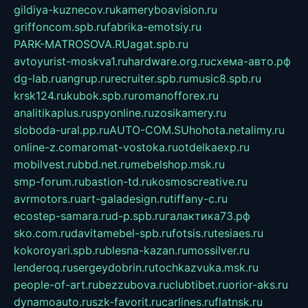
gildiya-kuznecov.ru
kameryboavision.ru
griffoncom.spb.ru
fabrika-emotsiy.ru
PARK-MATROSOVA.RU
agat.spb.ru
avtoyurist-moskva1.ru
hardware.org.ru
схема-авто.рф
dg-lab.ru
angrup.ru
recruiter.spb.ru
music8.spb.ru
krsk124.ru
kubok.spb.ru
romanofforex.ru
analitikaplus.ru
spyonline.ru
zosikamery.ru
sloboda-ural.pp.ru
AUTO-COM.SU
hohota.net
alimy.ru
online-z.com
aromat-vostoka.ru
otdelkaexp.ru
mobilvest.ru
bbd.net.ru
mebelshop.msk.ru
smp-forum.ru
bastion-td.ru
kosmoscreative.ru
avrmotors.ru
art-galadesign.ru
tiffany-c.ru
ecostep-samara.ru
d-p.spb.ru
галактика73.рф
sko.com.ru
davitamebel-spb.ru
fotsis.ru
tesiaes.ru
kokoroyari.spb.ru
blesna-kazan.ru
mossilver.ru
lenderoq.ru
sergeydobrin.ru
tochkazvuka.msk.ru
people-of-art.ru
bezzubova.ru
clubtibet.ru
orior-aks.ru
dynamoauto.ru
szk-favorit.ru
carlines.ru
flatnsk.ru