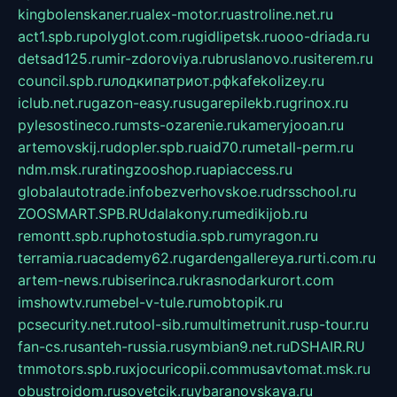
kingbolenskaner.ru
alex-motor.ru
astroline.net.ru
act1.spb.ru
polyglot.com.ru
gidlipetsk.ru
ooo-driada.ru
detsad125.ru
mir-zdoroviya.ru
bruslanovo.ru
siterem.ru
council.spb.ru
лодкипатриот.рф
kafekolizey.ru
iclub.net.ru
gazon-easy.ru
sugarepilekb.ru
grinox.ru
pylesostineco.ru
msts-ozarenie.ru
kameryjooan.ru
artemovskij.ru
dopler.spb.ru
aid70.ru
metall-perm.ru
ndm.msk.ru
ratingzooshop.ru
apiaccess.ru
globalautotrade.info
bezverhovskoe.ru
drsschool.ru
ZOOSMART.SPB.RU
dalakony.ru
medikijob.ru
remontt.spb.ru
photostudia.spb.ru
myragon.ru
terramia.ru
academy62.ru
gardengallereya.ru
rti.com.ru
artem-news.ru
biserinca.ru
krasnodarkurort.com
imshowtv.ru
mebel-v-tule.ru
mobtopik.ru
pcsecurity.net.ru
tool-sib.ru
multimetrunit.ru
sp-tour.ru
fan-cs.ru
santeh-russia.ru
symbian9.net.ru
DSHAIR.RU
tmmotors.spb.ru
xjocuricopii.com
musavtomat.msk.ru
obustrojdom.ru
sovetcik.ru
ybaranovskaya.ru