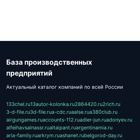
База производственных
предприятий
Актуальный каталог компаний по всей России
133chel.ru
13autor-kolonka.ru
2864420.ru
2rich.ru
3-d-file.ru
3d-file.ru
a-cdc.ru
aalse.ru
a380club.ru
airgungames.ru
accounts-112.ru
adler-jun.ru
adonyev.ru
alfeihavsalnassr.ru
altaipant.ru
argentinamia.ru
aria-family.ru
arkrym.ru
ashanet.ru
belgorod-day.ru