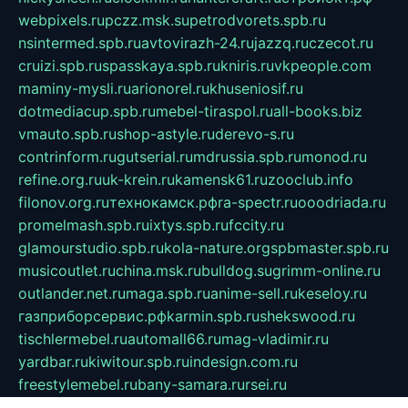
webpixels.ru
pczz.msk.su
petrodvorets.spb.ru
nsintermed.spb.ru
avtovirazh-24.ru
jazzq.ru
czecot.ru
cruizi.spb.ru
spasskaya.spb.ru
kniris.ru
vkpeople.com
maminy-mysli.ru
arionorel.ru
khuseniosif.ru
dotmediacup.spb.ru
mebel-tiraspol.ru
all-books.biz
vmauto.spb.ru
shop-astyle.ru
derevo-s.ru
contrinform.ru
gutserial.ru
mdrussia.spb.ru
monod.ru
refine.org.ru
uk-krein.ru
kamensk61.ru
zooclub.info
filonov.org.ru
технокамск.рф
ra-spectr.ru
ooodriada.ru
promelmash.spb.ru
ixtys.spb.ru
fccity.ru
glamourstudio.spb.ru
kola-nature.org
spbmaster.spb.ru
musicoutlet.ru
china.msk.ru
bulldog.su
grimm-online.ru
outlander.net.ru
maga.spb.ru
anime-sell.ru
keseloy.ru
газприборсервис.рф
karmin.spb.ru
shekswood.ru
tischlermebel.ru
automall66.ru
mag-vladimir.ru
yardbar.ru
kiwitour.spb.ru
indesign.com.ru
freestylemebel.ru
bany-samara.ru
rsei.ru
naidisvoyput.ru
mgsn-invest.ru
ipkamerasannce.ru