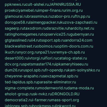
ppknews.ru
cult-alshei.ru
JAPANRUSSIA.RU
proekciyamebel.ru
imper-finans.ru
rim.org.ru
glamourai.ru
brassminus.ru
zabor-pro.ru
ftn.pp.ru
dorogoe58.ru
laimengpacker.ru
kuzova-zapchasti.ru
sageerp.ru
taxodrom.ru
dsrazvitie.ru
hardcity.net.ru
ratinghomegames.ru
topservice25.ru
gubernyan.ru
gtglasslined.ru
ii4.ru
tssport.spb.ru
andorra24.com
blackwallstreet.ru
oboimos.ru
optim-doors.com.ru
ikuch.ru
nycr.org.ru
npa21.ru
vremya-ch.spb.ru
desert000.ru
ivtorgi.ru
ifiori.ru
catalog-statei.ru
dcv.org.ru
spetsmaster174.ru
ipkameryhiseeu.ru
dum26.ru
ruspol.spb.ru
fr-opendp.ru
kam-solnyshko.ru
cheyenne-arapaho.ru
sevzapmetal.spb.ru
ted-lapidus.spb.ru
parasite-eliminator.ru
sigma-complete.ru
modernworld.ru
dama-moda.ru
eholot-group.ru
sk-nvkz.ru
DRONGOLD.RU
democratia2.ru
i-farmer.ru
mass-sport.org
jablonex.spb.ru
bookmess.ru
linkword.ru