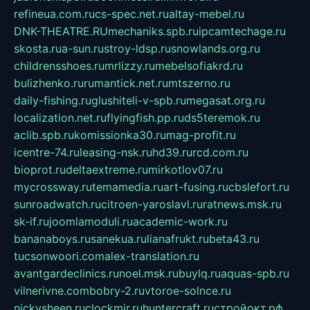
refineua.com.ru
cs-spec.net.ru
altay-mebel.ru
DNK-THEATRE.RU
mechaniks.spb.ru
ipcamtechage.ru
skosta.ru
a-sun.ru
stroy-ldsp.ru
snowlands.org.ru
childrensshoes.ru
mrlizzy.ru
mebelsofiakrd.ru
bulizhenko.ru
rumantick.net.ru
mtszerno.ru
daily-fishing.ru
glushiteli-v-spb.ru
megasat.org.ru
localization.net.ru
flyingfish.pp.ru
ds5teremok.ru
aclib.spb.ru
komissionka30.ru
mag-profit.ru
icentre-74.ru
leasing-nsk.ru
hd39.ru
rcd.com.ru
bioprot.ru
deltaextreme.ru
mirkotlov07.ru
mycrossway.ru
temamedia.ru
art-fusing.ru
cbslefort.ru
sunroadwatch.ru
citroen-yaroslavl.ru
ratnews.msk.ru
sk-if.ru
joomlamoduli.ru
academic-work.ru
bananaboys.ru
sanekua.ru
lianafrukt.ru
beta43.ru
tucsonwoori.com
alex-translation.ru
avantgardeclinics.ru
noel.msk.ru
buylq.ru
aquas-spb.ru
vilnerivne.com
bobry-2.ru
vtoroe-solnce.ru
nickysheen.ru
clockmir.ru
huntercraft.ru
стройокт.рф