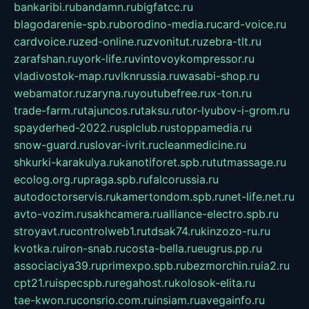
bankaribi.ru
bandamn.ru
bigfatcc.ru
blagodarenie-spb.ru
borodino-media.ru
card-voice.ru
cardvoice.ru
zed-online.ru
zvonitut.ru
zebra-tlt.ru
zarafshan.ru
york-life.ru
vintovoykompressor.ru
vladivostok-map.ru
vlknrussia.ru
wasabi-shop.ru
webamator.ru
zaryna.ru
youtubefree.ru
x-ton.ru
trade-farm.ru
tajuncos.ru
taksu.ru
tor-lyubov-i-grom.ru
spayderhed-2022.ru
splclub.ru
stoppamedia.ru
snow-guard.ru
slovar-ivrit.ru
cleanmedicine.ru
shkurki-karakulya.ru
kanotiforet.spb.ru
tutmassage.ru
ecolog.org.ru
praga.spb.ru
falcorussia.ru
autodoctorservis.ru
kamertondom.spb.ru
net-life.net.ru
avto-vozim.ru
sakhcamera.ru
alliance-electro.spb.ru
stroyavt.ru
controlweb1.ru
tdsak74.ru
kinzozo-ru.ru
kvotka.ru
iron-snab.ru
costa-bella.ru
eugrus.pp.ru
associaciya39.ru
primexpo.spb.ru
bezmorchin.ru
ia2.ru
cpt21.ru
ispecspb.ru
regahost.ru
kolosok-elita.ru
tae-kwon.ru
consrio.com.ru
insiam.ru
avegainfo.ru