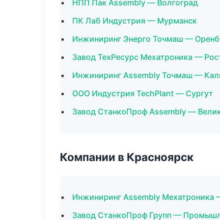
НПП Пак Assembly — Волгоград
ПК Лаб Индустрия — Мурманск
Инжиниринг Энерго Точмаш — Оренб
Завод ТехРесурс Мехатроника — Рос
Инжиниринг Assembly Точмаш — Кал
ООО Индустрия TechPlant — Сургут
Завод СтанкоПроф Assembly — Вели
Компании в Красноярск
Инжиниринг Assembly Мехатроника 
Завод СтанкоПроф Групп — Промышл