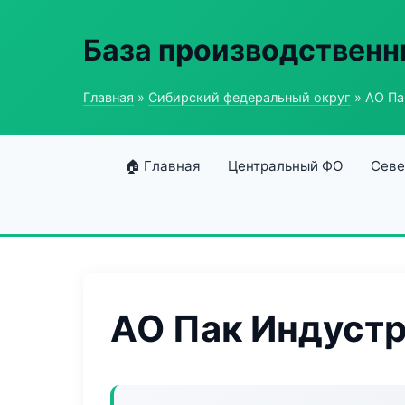
База производственн
Главная
»
Сибирский федеральный округ
» АО Па
🏠 Главная
Центральный ФО
Севе
АО Пак Индуст