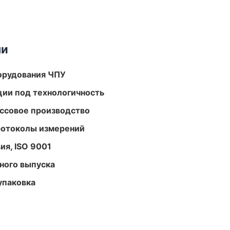
ми
орудования ЧПУ
ции под технологичность
ассовое производство
ротоколы измерений
ия, ISO 9001
ного выпуска
упаковка