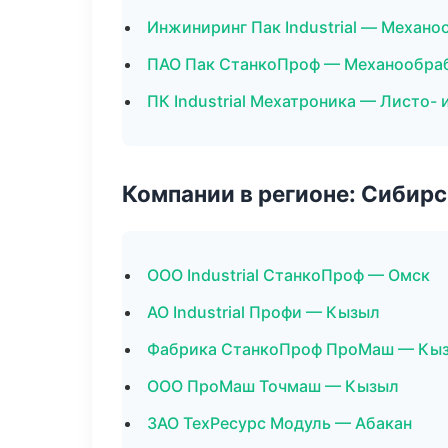
Инжиниринг Пак Industrial — Механо
ПАО Пак СтанкоПроф — Механообрабо
ПК Industrial Мехатроника — Листо-
Компании в регионе: Сибир
ООО Industrial СтанкоПроф — Омск
АО Industrial Профи — Кызыл
Фабрика СтанкоПроф ПроМаш — Кы
ООО ПроМаш Точмаш — Кызыл
ЗАО ТехРесурс Модуль — Абакан