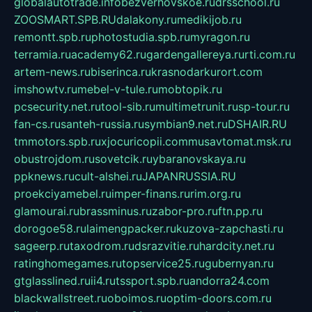
globalautotrade.info
bezverhovskoe.ru
drsschool.ru
ZOOSMART.SPB.RU
dalakony.ru
medikijob.ru
remontt.spb.ru
photostudia.spb.ru
myragon.ru
terramia.ru
academy62.ru
gardengallereya.ru
rti.com.ru
artem-news.ru
biserinca.ru
krasnodarkurort.com
imshowtv.ru
mebel-v-tule.ru
mobtopik.ru
pcsecurity.net.ru
tool-sib.ru
multimetrunit.ru
sp-tour.ru
fan-cs.ru
santeh-russia.ru
symbian9.net.ru
DSHAIR.RU
tmmotors.spb.ru
xjocuricopii.com
musavtomat.msk.ru
obustrojdom.ru
sovetcik.ru
ybaranovskaya.ru
ppknews.ru
cult-alshei.ru
JAPANRUSSIA.RU
proekciyamebel.ru
imper-finans.ru
rim.org.ru
glamourai.ru
brassminus.ru
zabor-pro.ru
ftn.pp.ru
dorogoe58.ru
laimengpacker.ru
kuzova-zapchasti.ru
sageerp.ru
taxodrom.ru
dsrazvitie.ru
hardcity.net.ru
ratinghomegames.ru
topservice25.ru
gubernyan.ru
gtglasslined.ru
ii4.ru
tssport.spb.ru
andorra24.com
blackwallstreet.ru
oboimos.ru
optim-doors.com.ru