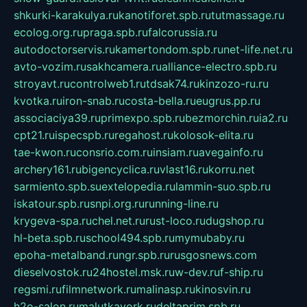
shkurki-karakulya.ru
kanotiforet.spb.ru
tutmassage.ru
ecolog.org.ru
praga.spb.ru
falcorussia.ru
autodoctorservis.ru
kamertondom.spb.ru
net-life.net.ru
avto-vozim.ru
sakhcamera.ru
alliance-electro.spb.ru
stroyavt.ru
controlweb1.ru
tdsak74.ru
kinzozo-ru.ru
kvotka.ru
iron-snab.ru
costa-bella.ru
eugrus.pp.ru
associaciya39.ru
primexpo.spb.ru
bezmorchin.ru
ia2.ru
cpt21.ru
ispecspb.ru
regahost.ru
kolosok-elita.ru
tae-kwon.ru
consrio.com.ru
insiam.ru
avegainfo.ru
archery161.ru
bigencyclica.ru
vlast16.ru
korru.net
sarmiento.spb.su
extelopedia.ru
lammin-suo.spb.ru
iskatour.spb.ru
snpi.org.ru
running-line.ru
krygeva-spa.ru
chel.net.ru
rust-loco.ru
dugshop.ru
hl-beta.spb.ru
school494.spb.ru
mymubaby.ru
epoha-metalband.ru
ngr.spb.ru
rusgosnews.com
dieselvostok.ru
24hostel.msk.ru
w-dev.ru
f-ship.ru
regsmi.ru
filmnetwork.ru
malinasp.ru
kinosvin.ru
h2o-salon.ru
malutkayork.ru
deltaprim.spb.ru