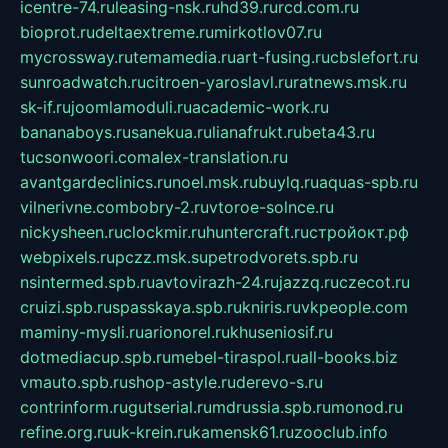
icentre-74.ru
leasing-nsk.ru
hd39.ru
rcd.com.ru
bioprot.ru
deltaextreme.ru
mirkotlov07.ru
mycrossway.ru
temamedia.ru
art-fusing.ru
cbslefort.ru
sunroadwatch.ru
citroen-yaroslavl.ru
ratnews.msk.ru
sk-if.ru
joomlamoduli.ru
academic-work.ru
bananaboys.ru
sanekua.ru
lianafrukt.ru
beta43.ru
tucsonwoori.com
alex-translation.ru
avantgardeclinics.ru
noel.msk.ru
buylq.ru
aquas-spb.ru
vilnerivne.com
bobry-2.ru
vtoroe-solnce.ru
nickysheen.ru
clockmir.ru
huntercraft.ru
стройокт.рф
webpixels.ru
pczz.msk.su
petrodvorets.spb.ru
nsintermed.spb.ru
avtovirazh-24.ru
jazzq.ru
czecot.ru
cruizi.spb.ru
spasskaya.spb.ru
kniris.ru
vkpeople.com
maminy-mysli.ru
arionorel.ru
khuseniosif.ru
dotmediacup.spb.ru
mebel-tiraspol.ru
all-books.biz
vmauto.spb.ru
shop-astyle.ru
derevo-s.ru
contrinform.ru
gutserial.ru
mdrussia.spb.ru
monod.ru
refine.org.ru
uk-krein.ru
kamensk61.ru
zooclub.info