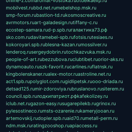
online-z.com
aromat-vostoka.ru
otdelkaexp.ru
mobilvest.ru
bbd.net.ru
mebelshop.msk.ru
smp-forum.ru
bastion-td.ru
kosmoscreative.ru
avrmotors.ru
art-galadesign.ru
tiffany-c.ru
ecostep-samara.ru
d-p.spb.ru
галактика73.рф
sko.com.ru
davitamebel-spb.ru
fotsis.ru
tesiaes.ru
kokoroyari.spb.ru
blesna-kazan.ru
mossilver.ru
lenderoq.ru
sergeydobrin.ru
tochkazvuka.msk.ru
people-of-art.ru
bezzubova.ru
clubtibet.ru
orior-aks.ru
dynamoauto.ru
szk-favorit.ru
carlines.ru
flatnsk.ru
kingbolenskaner.ru
alex-motor.ru
astroline.net.ru
act1.spb.ru
polyglot.com.ru
gidlipetsk.ru
ooo-driada.ru
detsad125.ru
mir-zdoroviya.ru
bruslanovo.ru
siterem.ru
council.spb.ru
лодкипатриот.рф
kafekolizey.ru
iclub.net.ru
gazon-easy.ru
sugarepilekb.ru
grinox.ru
pylesostineco.ru
msts-ozarenie.ru
kameryjooan.ru
artemovskij.ru
dopler.spb.ru
aid70.ru
metall-perm.ru
ndm.msk.ru
ratingzooshop.ru
apiaccess.ru