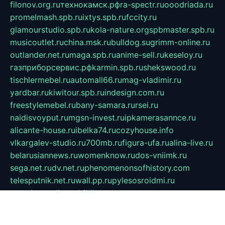
filonov.org.ru
технокамск.рф
ra-spectr.ru
ooodriada.ru
promelmash.spb.ru
ixtys.spb.ru
fccity.ru
glamourstudio.spb.ru
kola-nature.org
spbmaster.spb.ru
musicoutlet.ru
china.msk.ru
bulldog.su
grimm-online.ru
outlander.net.ru
maga.spb.ru
anime-sell.ru
keseloy.ru
газприборсервис.рф
karmin.spb.ru
shekswood.ru
tischlermebel.ru
automall66.ru
mag-vladimir.ru
yardbar.ru
kiwitour.spb.ru
indesign.com.ru
freestylemebel.ru
bany-samara.ru
rsei.ru
naidisvoyput.ru
mgsn-invest.ru
ipkamerasannce.ru
alicante-house.ru
ibelka74.ru
cozyhouse.info
vlkargalev-studio.ru
700mb.ru
figura-ufa.ru
alina-live.ru
belarusiannews.ru
womenknow.ru
dos-vniimk.ru
sega.net.ru
dv.net.ru
phenomenonsofhistory.com
telesputnik.net.ru
wall.pp.ru
pylesosroidmi.ru
gtc-clan.ru
cligs.ru
bibikazap.ru
popova.org.ru
netwhistler.spb.ru
bellvil.ru
bonzon.ru
iss-vladik.ru
defiparis.net.ru
las-gryzas.ru
amku.ru