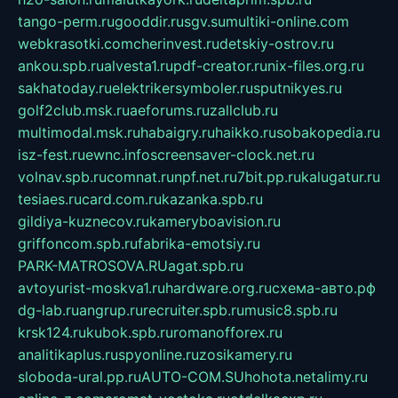
tango-perm.ru
gooddir.ru
sgv.su
multiki-online.com
webkrasotki.com
cherinvest.ru
detskiy-ostrov.ru
ankou.spb.ru
alvesta1.ru
pdf-creator.ru
nix-files.org.ru
sakhatoday.ru
elektrikersymboler.ru
sputnikyes.ru
golf2club.msk.ru
aeforums.ru
zallclub.ru
multimodal.msk.ru
habaigry.ru
haikko.ru
sobakopedia.ru
isz-fest.ru
ewnc.info
screensaver-clock.net.ru
volnav.spb.ru
comnat.ru
npf.net.ru
7bit.pp.ru
kalugatur.ru
tesiaes.ru
card.com.ru
kazanka.spb.ru
gildiya-kuznecov.ru
kameryboavision.ru
griffoncom.spb.ru
fabrika-emotsiy.ru
PARK-MATROSOVA.RU
agat.spb.ru
avtoyurist-moskva1.ru
hardware.org.ru
схема-авто.рф
dg-lab.ru
angrup.ru
recruiter.spb.ru
music8.spb.ru
krsk124.ru
kubok.spb.ru
romanofforex.ru
analitikaplus.ru
spyonline.ru
zosikamery.ru
sloboda-ural.pp.ru
AUTO-COM.SU
hohota.net
alimy.ru