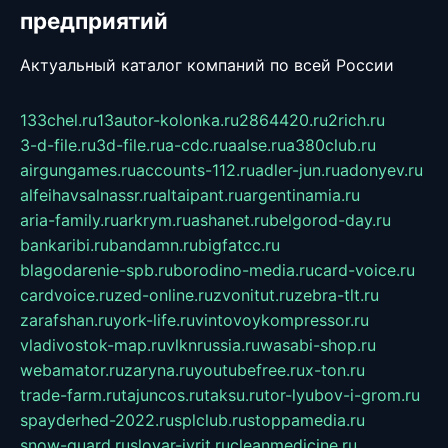
предприятий
Актуальный каталог компаний по всей России
133chel.ru
13autor-kolonka.ru
2864420.ru
2rich.ru
3-d-file.ru
3d-file.ru
a-cdc.ru
aalse.ru
a380club.ru
airgungames.ru
accounts-112.ru
adler-jun.ru
adonyev.ru
alfeihavsalnassr.ru
altaipant.ru
argentinamia.ru
aria-family.ru
arkrym.ru
ashanet.ru
belgorod-day.ru
bankaribi.ru
bandamn.ru
bigfatcc.ru
blagodarenie-spb.ru
borodino-media.ru
card-voice.ru
cardvoice.ru
zed-online.ru
zvonitut.ru
zebra-tlt.ru
zarafshan.ru
york-life.ru
vintovoykompressor.ru
vladivostok-map.ru
vlknrussia.ru
wasabi-shop.ru
webamator.ru
zaryna.ru
youtubefree.ru
x-ton.ru
trade-farm.ru
tajuncos.ru
taksu.ru
tor-lyubov-i-grom.ru
spayderhed-2022.ru
splclub.ru
stoppamedia.ru
snow-guard.ru
slovar-ivrit.ru
cleanmedicine.ru