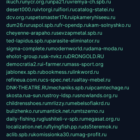
ikuch.ru
nycr.org.ru
npa21.ru
vremya-ch.spb.ru
desert000.ru
ivtorgi.ru
ifiori.ru
catalog-statei.ru
dcv.org.ru
spetsmaster174.ru
ipkameryhiseeu.ru
dum26.ru
ruspol.spb.ru
fr-opendp.ru
kam-solnyshko.ru
cheyenne-arapaho.ru
sevzapmetal.spb.ru
ted-lapidus.spb.ru
parasite-eliminator.ru
sigma-complete.ru
modernworld.ru
dama-moda.ru
eholot-group.ru
sk-nvkz.ru
DRONGOLD.RU
democratia2.ru
i-farmer.ru
mass-sport.org
jablonex.spb.ru
bookmess.ru
linkword.ru
refineua.com.ru
cs-spec.net.ru
altay-mebel.ru
DNK-THEATRE.RU
mechaniks.spb.ru
ipcamtechage.ru
skosta.ru
a-sun.ru
stroy-ldsp.ru
snowlands.org.ru
childrensshoes.ru
mrlizzy.ru
mebelsofiakrd.ru
bulizhenko.ru
rumantick.net.ru
mtszerno.ru
daily-fishing.ru
glushiteli-v-spb.ru
megasat.org.ru
localization.net.ru
flyingfish.pp.ru
ds5teremok.ru
aclib.spb.ru
komissionka30.ru
mag-profit.ru