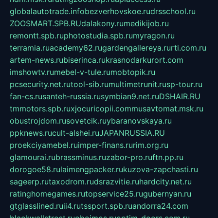
globalautotrade.info
bezverhovskoe.ru
drsschool.ru
ZOOSMART.SPB.RU
dalakony.ru
medikijob.ru
remontt.spb.ru
photostudia.spb.ru
myragon.ru
terramia.ru
academy62.ru
gardengallereya.ru
rti.com.ru
artem-news.ru
biserinca.ru
krasnodarkurort.com
imshowtv.ru
mebel-v-tule.ru
mobtopik.ru
pcsecurity.net.ru
tool-sib.ru
multimetrunit.ru
sp-tour.ru
fan-cs.ru
santeh-russia.ru
symbian9.net.ru
DSHAIR.RU
tmmotors.spb.ru
xjocuricopii.com
musavtomat.msk.ru
obustrojdom.ru
sovetcik.ru
ybaranovskaya.ru
ppknews.ru
cult-alshei.ru
JAPANRUSSIA.RU
proekciyamebel.ru
imper-finans.ru
rim.org.ru
glamourai.ru
brassminus.ru
zabor-pro.ru
ftn.pp.ru
dorogoe58.ru
laimengpacker.ru
kuzova-zapchasti.ru
sageerp.ru
taxodrom.ru
dsrazvitie.ru
hardcity.net.ru
ratinghomegames.ru
topservice25.ru
gubernyan.ru
gtglasslined.ru
ii4.ru
tssport.spb.ru
andorra24.com