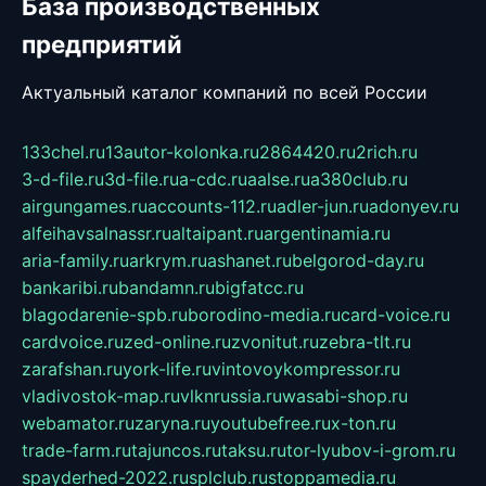
База производственных
предприятий
Актуальный каталог компаний по всей России
133chel.ru
13autor-kolonka.ru
2864420.ru
2rich.ru
3-d-file.ru
3d-file.ru
a-cdc.ru
aalse.ru
a380club.ru
airgungames.ru
accounts-112.ru
adler-jun.ru
adonyev.ru
alfeihavsalnassr.ru
altaipant.ru
argentinamia.ru
aria-family.ru
arkrym.ru
ashanet.ru
belgorod-day.ru
bankaribi.ru
bandamn.ru
bigfatcc.ru
blagodarenie-spb.ru
borodino-media.ru
card-voice.ru
cardvoice.ru
zed-online.ru
zvonitut.ru
zebra-tlt.ru
zarafshan.ru
york-life.ru
vintovoykompressor.ru
vladivostok-map.ru
vlknrussia.ru
wasabi-shop.ru
webamator.ru
zaryna.ru
youtubefree.ru
x-ton.ru
trade-farm.ru
tajuncos.ru
taksu.ru
tor-lyubov-i-grom.ru
spayderhed-2022.ru
splclub.ru
stoppamedia.ru