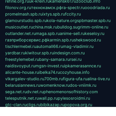
refine.org.ru
uk-krein.ru
kamensk61.ru
zooclub.info
filonov.org.ru
технокамск.рф
ra-spectr.ru
ooodriada.ru
promelmash.spb.ru
ixtys.spb.ru
fccity.ru
glamourstudio.spb.ru
kola-nature.org
spbmaster.spb.ru
musicoutlet.ru
china.msk.ru
bulldog.su
grimm-online.ru
outlander.net.ru
maga.spb.ru
anime-sell.ru
keseloy.ru
газприборсервис.рф
karmin.spb.ru
shekswood.ru
tischlermebel.ru
automall66.ru
mag-vladimir.ru
yardbar.ru
kiwitour.spb.ru
indesign.com.ru
freestylemebel.ru
bany-samara.ru
rsei.ru
naidisvoyput.ru
mgsn-invest.ru
ipkamerasannce.ru
alicante-house.ru
ibelka74.ru
cozyhouse.info
vlkargalev-studio.ru
700mb.ru
figura-ufa.ru
alina-live.ru
belarusiannews.ru
womenknow.ru
dos-vniimk.ru
sega.net.ru
dv.net.ru
phenomenonsofhistory.com
telesputnik.net.ru
wall.pp.ru
pylesosroidmi.ru
gtc-clan.ru
cligs.ru
bibikazap.ru
popova.org.ru
netwhistler.spb.ru
bellvil.ru
bonzon.ru
iss-vladik.ru