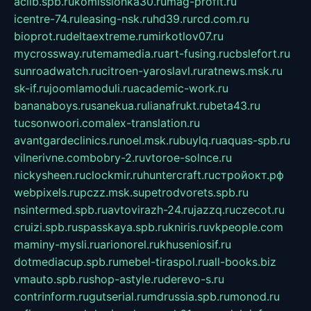
aclib.spb.ru
komissionka30.ru
mag-profit.ru
icentre-74.ru
leasing-nsk.ru
hd39.ru
rcd.com.ru
bioprot.ru
deltaextreme.ru
mirkotlov07.ru
mycrossway.ru
temamedia.ru
art-fusing.ru
cbslefort.ru
sunroadwatch.ru
citroen-yaroslavl.ru
ratnews.msk.ru
sk-if.ru
joomlamoduli.ru
academic-work.ru
bananaboys.ru
sanekua.ru
lianafrukt.ru
beta43.ru
tucsonwoori.com
alex-translation.ru
avantgardeclinics.ru
noel.msk.ru
buylq.ru
aquas-spb.ru
vilnerivne.com
bobry-2.ru
vtoroe-solnce.ru
nickysheen.ru
clockmir.ru
huntercraft.ru
стройокт.рф
webpixels.ru
pczz.msk.su
petrodvorets.spb.ru
nsintermed.spb.ru
avtovirazh-24.ru
jazzq.ru
czecot.ru
cruizi.spb.ru
spasskaya.spb.ru
kniris.ru
vkpeople.com
maminy-mysli.ru
arionorel.ru
khuseniosif.ru
dotmediacup.spb.ru
mebel-tiraspol.ru
all-books.biz
vmauto.spb.ru
shop-astyle.ru
derevo-s.ru
contrinform.ru
gutserial.ru
mdrussia.spb.ru
monod.ru