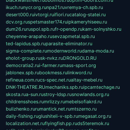
blackwallstreet.ru
oboimos.ru
optim-doors.com.ru
ikuch.ru
nycr.org.ru
npa21.ru
vremya-ch.spb.ru
desert000.ru
ivtorgi.ru
ifiori.ru
catalog-statei.ru
dcv.org.ru
spetsmaster174.ru
ipkameryhiseeu.ru
dum26.ru
ruspol.spb.ru
fr-opendp.ru
kam-solnyshko.ru
cheyenne-arapaho.ru
sevzapmetal.spb.ru
ted-lapidus.spb.ru
parasite-eliminator.ru
sigma-complete.ru
modernworld.ru
dama-moda.ru
eholot-group.ru
sk-nvkz.ru
DRONGOLD.RU
democratia2.ru
i-farmer.ru
mass-sport.org
jablonex.spb.ru
bookmess.ru
linkword.ru
refineua.com.ru
cs-spec.net.ru
altay-mebel.ru
DNK-THEATRE.RU
mechaniks.spb.ru
ipcamtechage.ru
skosta.ru
a-sun.ru
stroy-ldsp.ru
snowlands.org.ru
childrensshoes.ru
mrlizzy.ru
mebelsofiakrd.ru
bulizhenko.ru
rumantick.net.ru
mtszerno.ru
daily-fishing.ru
glushiteli-v-spb.ru
megasat.org.ru
localization.net.ru
flyingfish.pp.ru
ds5teremok.ru