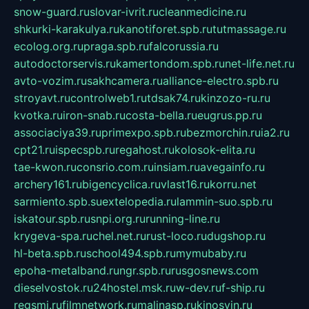
snow-guard.ru
slovar-ivrit.ru
cleanmedicine.ru
shkurki-karakulya.ru
kanotiforet.spb.ru
tutmassage.ru
ecolog.org.ru
praga.spb.ru
falcorussia.ru
autodoctorservis.ru
kamertondom.spb.ru
net-life.net.ru
avto-vozim.ru
sakhcamera.ru
alliance-electro.spb.ru
stroyavt.ru
controlweb1.ru
tdsak74.ru
kinzozo-ru.ru
kvotka.ru
iron-snab.ru
costa-bella.ru
eugrus.pp.ru
associaciya39.ru
primexpo.spb.ru
bezmorchin.ru
ia2.ru
cpt21.ru
ispecspb.ru
regahost.ru
kolosok-elita.ru
tae-kwon.ru
consrio.com.ru
insiam.ru
avegainfo.ru
archery161.ru
bigencyclica.ru
vlast16.ru
korru.net
sarmiento.spb.su
extelopedia.ru
lammin-suo.spb.ru
iskatour.spb.ru
snpi.org.ru
running-line.ru
krygeva-spa.ru
chel.net.ru
rust-loco.ru
dugshop.ru
hl-beta.spb.ru
school494.spb.ru
mymubaby.ru
epoha-metalband.ru
ngr.spb.ru
rusgosnews.com
dieselvostok.ru
24hostel.msk.ru
w-dev.ru
f-ship.ru
regsmi.ru
filmnetwork.ru
malinasp.ru
kinosvin.ru