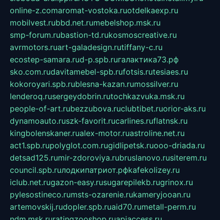
online-z.com
aromat-vostoka.ru
otdelkaexp.ru
mobilvest.ru
bbd.net.ru
mebelshop.msk.ru
smp-forum.ru
bastion-td.ru
kosmoscreative.ru
avrmotors.ru
art-galadesign.ru
tiffany-c.ru
ecostep-samara.ru
d-p.spb.ru
галактика73.рф
sko.com.ru
davitamebel-spb.ru
fotsis.ru
tesiaes.ru
kokoroyari.spb.ru
blesna-kazan.ru
mossilver.ru
lenderoq.ru
sergeydobrin.ru
tochkazvuka.msk.ru
people-of-art.ru
bezzubova.ru
clubtibet.ru
orior-aks.ru
dynamoauto.ru
szk-favorit.ru
carlines.ru
flatnsk.ru
kingbolenskaner.ru
alex-motor.ru
astroline.net.ru
act1.spb.ru
polyglot.com.ru
gidlipetsk.ru
ooo-driada.ru
detsad125.ru
mir-zdoroviya.ru
bruslanovo.ru
siterem.ru
council.spb.ru
лодкипатриот.рф
kafekolizey.ru
iclub.net.ru
gazon-easy.ru
sugarepilekb.ru
grinox.ru
pylesostineco.ru
msts-ozarenie.ru
kameryjooan.ru
artemovskij.ru
dopler.spb.ru
aid70.ru
metall-perm.ru
ndm.msk.ru
ratingzooshop.ru
apiaccess.ru