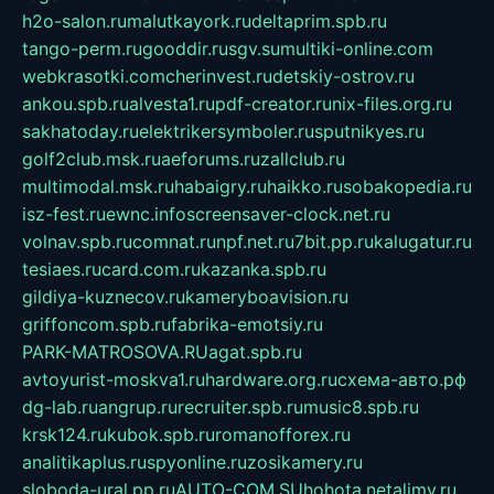
h2o-salon.ru
malutkayork.ru
deltaprim.spb.ru
tango-perm.ru
gooddir.ru
sgv.su
multiki-online.com
webkrasotki.com
cherinvest.ru
detskiy-ostrov.ru
ankou.spb.ru
alvesta1.ru
pdf-creator.ru
nix-files.org.ru
sakhatoday.ru
elektrikersymboler.ru
sputnikyes.ru
golf2club.msk.ru
aeforums.ru
zallclub.ru
multimodal.msk.ru
habaigry.ru
haikko.ru
sobakopedia.ru
isz-fest.ru
ewnc.info
screensaver-clock.net.ru
volnav.spb.ru
comnat.ru
npf.net.ru
7bit.pp.ru
kalugatur.ru
tesiaes.ru
card.com.ru
kazanka.spb.ru
gildiya-kuznecov.ru
kameryboavision.ru
griffoncom.spb.ru
fabrika-emotsiy.ru
PARK-MATROSOVA.RU
agat.spb.ru
avtoyurist-moskva1.ru
hardware.org.ru
схема-авто.рф
dg-lab.ru
angrup.ru
recruiter.spb.ru
music8.spb.ru
krsk124.ru
kubok.spb.ru
romanofforex.ru
analitikaplus.ru
spyonline.ru
zosikamery.ru
sloboda-ural.pp.ru
AUTO-COM.SU
hohota.net
alimy.ru