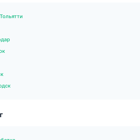
Тольятти
одар
ок
ск
одск
г