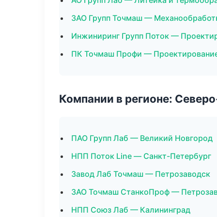
АО Групп Лаб — Литейка и термообр
ЗАО Групп Точмаш — Механообработк
Инжиниринг Групп Поток — Проектир
ПК Точмаш Профи — Проектирование 
Компании в регионе: Север
ПАО Групп Лаб — Великий Новгород
НПП Поток Line — Санкт-Петербург
Завод Лаб Точмаш — Петрозаводск
ЗАО Точмаш СтанкоПроф — Петроза
НПП Союз Лаб — Калининград