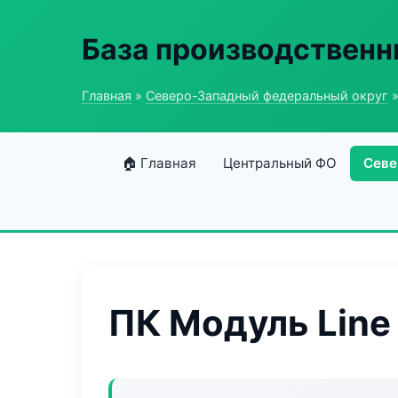
База производственн
Главная
»
Северо-Западный федеральный округ
»
🏠 Главная
Центральный ФО
Севе
ПК Модуль Line