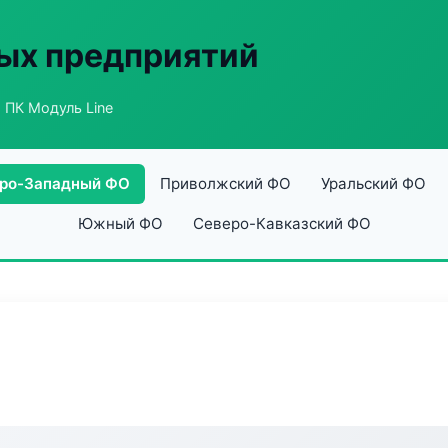
ых предприятий
 ПК Модуль Line
ро-Западный ФО
Приволжский ФО
Уральский ФО
Южный ФО
Северо-Кавказский ФО