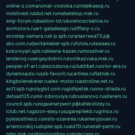
online-z.com
aromat-vostoka.ru
otdelkaexp.ru
mobilvest.ru
bbd.net.ru
mebelshop.msk.ru
smp-forum.ru
bastion-td.ru
kosmoscreative.ru
avrmotors.ru
art-galadesign.ru
tiffany-c.ru
ecostep-samara.ru
d-p.spb.ru
галактика73.рф
sko.com.ru
davitamebel-spb.ru
fotsis.ru
tesiaes.ru
kokoroyari.spb.ru
blesna-kazan.ru
mossilver.ru
lenderoq.ru
sergeydobrin.ru
tochkazvuka.msk.ru
people-of-art.ru
bezzubova.ru
clubtibet.ru
orior-aks.ru
dynamoauto.ru
szk-favorit.ru
carlines.ru
flatnsk.ru
kingbolenskaner.ru
alex-motor.ru
astroline.net.ru
act1.spb.ru
polyglot.com.ru
gidlipetsk.ru
ooo-driada.ru
detsad125.ru
mir-zdoroviya.ru
bruslanovo.ru
siterem.ru
council.spb.ru
лодкипатриот.рф
kafekolizey.ru
iclub.net.ru
gazon-easy.ru
sugarepilekb.ru
grinox.ru
pylesostineco.ru
msts-ozarenie.ru
kameryjooan.ru
artemovskij.ru
dopler.spb.ru
aid70.ru
metall-perm.ru
ndm.msk.ru
ratingzooshop.ru
apiaccess.ru