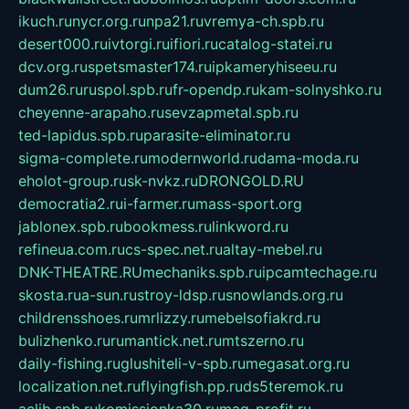
ikuch.ru
nycr.org.ru
npa21.ru
vremya-ch.spb.ru
desert000.ru
ivtorgi.ru
ifiori.ru
catalog-statei.ru
dcv.org.ru
spetsmaster174.ru
ipkameryhiseeu.ru
dum26.ru
ruspol.spb.ru
fr-opendp.ru
kam-solnyshko.ru
cheyenne-arapaho.ru
sevzapmetal.spb.ru
ted-lapidus.spb.ru
parasite-eliminator.ru
sigma-complete.ru
modernworld.ru
dama-moda.ru
eholot-group.ru
sk-nvkz.ru
DRONGOLD.RU
democratia2.ru
i-farmer.ru
mass-sport.org
jablonex.spb.ru
bookmess.ru
linkword.ru
refineua.com.ru
cs-spec.net.ru
altay-mebel.ru
DNK-THEATRE.RU
mechaniks.spb.ru
ipcamtechage.ru
skosta.ru
a-sun.ru
stroy-ldsp.ru
snowlands.org.ru
childrensshoes.ru
mrlizzy.ru
mebelsofiakrd.ru
bulizhenko.ru
rumantick.net.ru
mtszerno.ru
daily-fishing.ru
glushiteli-v-spb.ru
megasat.org.ru
localization.net.ru
flyingfish.pp.ru
ds5teremok.ru