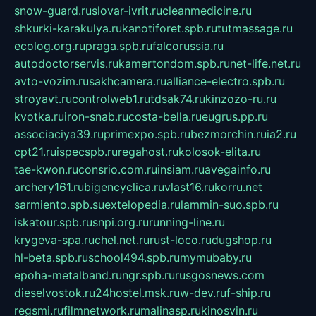
snow-guard.ru
slovar-ivrit.ru
cleanmedicine.ru
shkurki-karakulya.ru
kanotiforet.spb.ru
tutmassage.ru
ecolog.org.ru
praga.spb.ru
falcorussia.ru
autodoctorservis.ru
kamertondom.spb.ru
net-life.net.ru
avto-vozim.ru
sakhcamera.ru
alliance-electro.spb.ru
stroyavt.ru
controlweb1.ru
tdsak74.ru
kinzozo-ru.ru
kvotka.ru
iron-snab.ru
costa-bella.ru
eugrus.pp.ru
associaciya39.ru
primexpo.spb.ru
bezmorchin.ru
ia2.ru
cpt21.ru
ispecspb.ru
regahost.ru
kolosok-elita.ru
tae-kwon.ru
consrio.com.ru
insiam.ru
avegainfo.ru
archery161.ru
bigencyclica.ru
vlast16.ru
korru.net
sarmiento.spb.su
extelopedia.ru
lammin-suo.spb.ru
iskatour.spb.ru
snpi.org.ru
running-line.ru
krygeva-spa.ru
chel.net.ru
rust-loco.ru
dugshop.ru
hl-beta.spb.ru
school494.spb.ru
mymubaby.ru
epoha-metalband.ru
ngr.spb.ru
rusgosnews.com
dieselvostok.ru
24hostel.msk.ru
w-dev.ru
f-ship.ru
regsmi.ru
filmnetwork.ru
malinasp.ru
kinosvin.ru