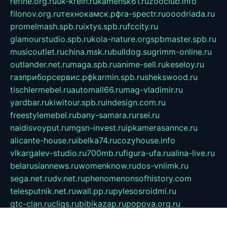
refine.org.ru
uk-krein.ru
kamensk61.ru
zooclub.info
filonov.org.ru
технокамск.рф
ra-spectr.ru
ooodriada.ru
promelmash.spb.ru
ixtys.spb.ru
fccity.ru
glamourstudio.spb.ru
kola-nature.org
spbmaster.spb.ru
musicoutlet.ru
china.msk.ru
bulldog.su
grimm-online.ru
outlander.net.ru
maga.spb.ru
anime-sell.ru
keseloy.ru
газприборсервис.рф
karmin.spb.ru
shekswood.ru
tischlermebel.ru
automall66.ru
mag-vladimir.ru
yardbar.ru
kiwitour.spb.ru
indesign.com.ru
freestylemebel.ru
bany-samara.ru
rsei.ru
naidisvoyput.ru
mgsn-invest.ru
ipkamerasannce.ru
alicante-house.ru
ibelka74.ru
cozyhouse.info
vlkargalev-studio.ru
700mb.ru
figura-ufa.ru
alina-live.ru
belarusiannews.ru
womenknow.ru
dos-vniimk.ru
sega.net.ru
dv.net.ru
phenomenonsofhistory.com
telesputnik.net.ru
wall.pp.ru
pylesosroidmi.ru
gtc-clan.ru
cligs.ru
bibikazap.ru
popova.org.ru
netwhistler.spb.ru
bellvil.ru
bonzon.ru
iss-vladik.ru