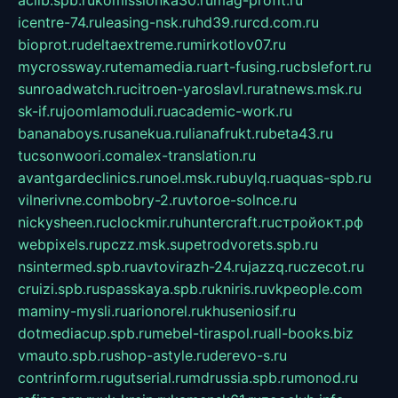
aclib.spb.ru
komissionka30.ru
mag-profit.ru
icentre-74.ru
leasing-nsk.ru
hd39.ru
rcd.com.ru
bioprot.ru
deltaextreme.ru
mirkotlov07.ru
mycrossway.ru
temamedia.ru
art-fusing.ru
cbslefort.ru
sunroadwatch.ru
citroen-yaroslavl.ru
ratnews.msk.ru
sk-if.ru
joomlamoduli.ru
academic-work.ru
bananaboys.ru
sanekua.ru
lianafrukt.ru
beta43.ru
tucsonwoori.com
alex-translation.ru
avantgardeclinics.ru
noel.msk.ru
buylq.ru
aquas-spb.ru
vilnerivne.com
bobry-2.ru
vtoroe-solnce.ru
nickysheen.ru
clockmir.ru
huntercraft.ru
стройокт.рф
webpixels.ru
pczz.msk.su
petrodvorets.spb.ru
nsintermed.spb.ru
avtovirazh-24.ru
jazzq.ru
czecot.ru
cruizi.spb.ru
spasskaya.spb.ru
kniris.ru
vkpeople.com
maminy-mysli.ru
arionorel.ru
khuseniosif.ru
dotmediacup.spb.ru
mebel-tiraspol.ru
all-books.biz
vmauto.spb.ru
shop-astyle.ru
derevo-s.ru
contrinform.ru
gutserial.ru
mdrussia.spb.ru
monod.ru