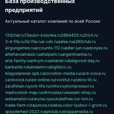
База производственных
предприятий
Актуальный каталог компаний по всей России
133chel.ru
13autor-kolonka.ru
2864420.ru
2rich.ru
3-d-file.ru
3d-file.ru
a-cdc.ru
aalse.ru
a380club.ru
airgungames.ru
accounts-112.ru
adler-jun.ru
adonyev.ru
alfeihavsalnassr.ru
altaipant.ru
argentinamia.ru
aria-family.ru
arkrym.ru
ashanet.ru
belgorod-day.ru
bankaribi.ru
bandamn.ru
bigfatcc.ru
blagodarenie-spb.ru
borodino-media.ru
card-voice.ru
cardvoice.ru
zed-online.ru
zvonitut.ru
zebra-tlt.ru
zarafshan.ru
york-life.ru
vintovoykompressor.ru
vladivostok-map.ru
vlknrussia.ru
wasabi-shop.ru
webamator.ru
zaryna.ru
youtubefree.ru
x-ton.ru
trade-farm.ru
tajuncos.ru
taksu.ru
tor-lyubov-i-grom.ru
spayderhed-2022.ru
splclub.ru
stoppamedia.ru