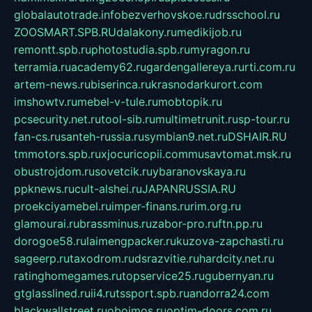
globalautotrade.info
bezverhovskoe.ru
drsschool.ru
ZOOSMART.SPB.RU
dalakony.ru
medikijob.ru
remontt.spb.ru
photostudia.spb.ru
myragon.ru
terramia.ru
academy62.ru
gardengallereya.ru
rti.com.ru
artem-news.ru
biserinca.ru
krasnodarkurort.com
imshowtv.ru
mebel-v-tule.ru
mobtopik.ru
pcsecurity.net.ru
tool-sib.ru
multimetrunit.ru
sp-tour.ru
fan-cs.ru
santeh-russia.ru
symbian9.net.ru
DSHAIR.RU
tmmotors.spb.ru
xjocuricopii.com
musavtomat.msk.ru
obustrojdom.ru
sovetcik.ru
ybaranovskaya.ru
ppknews.ru
cult-alshei.ru
JAPANRUSSIA.RU
proekciyamebel.ru
imper-finans.ru
rim.org.ru
glamourai.ru
brassminus.ru
zabor-pro.ru
ftn.pp.ru
dorogoe58.ru
laimengpacker.ru
kuzova-zapchasti.ru
sageerp.ru
taxodrom.ru
dsrazvitie.ru
hardcity.net.ru
ratinghomegames.ru
topservice25.ru
gubernyan.ru
gtglasslined.ru
ii4.ru
tssport.spb.ru
andorra24.com
blackwallstreet.ru
oboimos.ru
optim-doors.com.ru