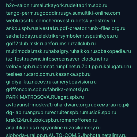
h2o-salon.ru
malutkayork.ru
deltaprim.spb.ru
tango-perm.ru
gooddir.ru
sgv.su
multiki-online.com
webkrasotki.com
cherinvest.ru
detskiy-ostrov.ru
ankou.spb.ru
alvesta1.ru
pdf-creator.ru
nix-files.org.ru
sakhatoday.ru
elektrikersymboler.ru
sputnikyes.ru
golf2club.msk.ru
aeforums.ru
zallclub.ru
multimodal.msk.ru
habaigry.ru
haikko.ru
sobakopedia.ru
isz-fest.ru
ewnc.info
screensaver-clock.net.ru
volnav.spb.ru
comnat.ru
npf.net.ru
7bit.pp.ru
kalugatur.ru
tesiaes.ru
card.com.ru
kazanka.spb.ru
gildiya-kuznecov.ru
kameryboavision.ru
griffoncom.spb.ru
fabrika-emotsiy.ru
PARK-MATROSOVA.RU
agat.spb.ru
avtoyurist-moskva1.ru
hardware.org.ru
схема-авто.рф
dg-lab.ru
angrup.ru
recruiter.spb.ru
music8.spb.ru
krsk124.ru
kubok.spb.ru
romanofforex.ru
analitikaplus.ru
spyonline.ru
zosikamery.ru
sloboda-ural.pp.ru
AUTO-COM.SU
hohota.net
alimy.ru