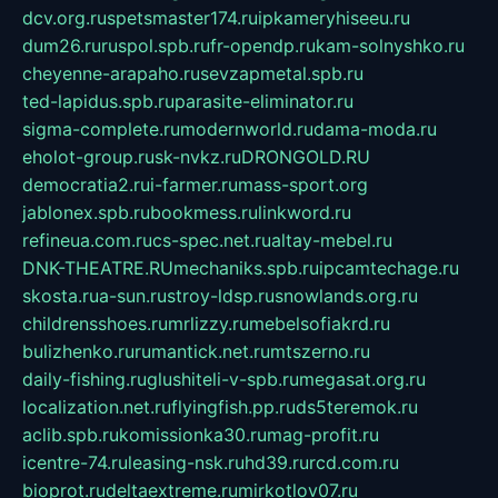
dcv.org.ru
spetsmaster174.ru
ipkameryhiseeu.ru
dum26.ru
ruspol.spb.ru
fr-opendp.ru
kam-solnyshko.ru
cheyenne-arapaho.ru
sevzapmetal.spb.ru
ted-lapidus.spb.ru
parasite-eliminator.ru
sigma-complete.ru
modernworld.ru
dama-moda.ru
eholot-group.ru
sk-nvkz.ru
DRONGOLD.RU
democratia2.ru
i-farmer.ru
mass-sport.org
jablonex.spb.ru
bookmess.ru
linkword.ru
refineua.com.ru
cs-spec.net.ru
altay-mebel.ru
DNK-THEATRE.RU
mechaniks.spb.ru
ipcamtechage.ru
skosta.ru
a-sun.ru
stroy-ldsp.ru
snowlands.org.ru
childrensshoes.ru
mrlizzy.ru
mebelsofiakrd.ru
bulizhenko.ru
rumantick.net.ru
mtszerno.ru
daily-fishing.ru
glushiteli-v-spb.ru
megasat.org.ru
localization.net.ru
flyingfish.pp.ru
ds5teremok.ru
aclib.spb.ru
komissionka30.ru
mag-profit.ru
icentre-74.ru
leasing-nsk.ru
hd39.ru
rcd.com.ru
bioprot.ru
deltaextreme.ru
mirkotlov07.ru