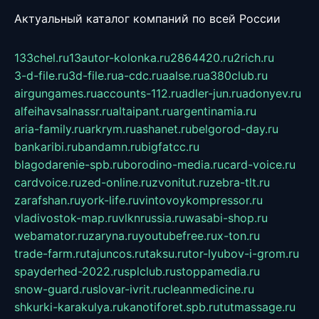
Актуальный каталог компаний по всей России
133chel.ru
13autor-kolonka.ru
2864420.ru
2rich.ru
3-d-file.ru
3d-file.ru
a-cdc.ru
aalse.ru
a380club.ru
airgungames.ru
accounts-112.ru
adler-jun.ru
adonyev.ru
alfeihavsalnassr.ru
altaipant.ru
argentinamia.ru
aria-family.ru
arkrym.ru
ashanet.ru
belgorod-day.ru
bankaribi.ru
bandamn.ru
bigfatcc.ru
blagodarenie-spb.ru
borodino-media.ru
card-voice.ru
cardvoice.ru
zed-online.ru
zvonitut.ru
zebra-tlt.ru
zarafshan.ru
york-life.ru
vintovoykompressor.ru
vladivostok-map.ru
vlknrussia.ru
wasabi-shop.ru
webamator.ru
zaryna.ru
youtubefree.ru
x-ton.ru
trade-farm.ru
tajuncos.ru
taksu.ru
tor-lyubov-i-grom.ru
spayderhed-2022.ru
splclub.ru
stoppamedia.ru
snow-guard.ru
slovar-ivrit.ru
cleanmedicine.ru
shkurki-karakulya.ru
kanotiforet.spb.ru
tutmassage.ru