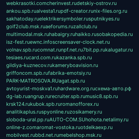
webkrasotki.com
cherinvest.ru
detskiy-ostrov.ru
ankou.spb.ru
alvesta1.ru
pdf-creator.ru
nix-files.org.ru
sakhatoday.ru
elektrikersymboler.ru
sputnikyes.ru
golf2club.msk.ru
aeforums.ru
zallclub.ru
multimodal.msk.ru
habaigry.ru
haikko.ru
sobakopedia.ru
isz-fest.ru
ewnc.info
screensaver-clock.net.ru
volnav.spb.ru
comnat.ru
npf.net.ru
7bit.pp.ru
kalugatur.ru
tesiaes.ru
card.com.ru
kazanka.spb.ru
gildiya-kuznecov.ru
kameryboavision.ru
griffoncom.spb.ru
fabrika-emotsiy.ru
PARK-MATROSOVA.RU
agat.spb.ru
avtoyurist-moskva1.ru
hardware.org.ru
схема-авто.рф
dg-lab.ru
angrup.ru
recruiter.spb.ru
music8.spb.ru
krsk124.ru
kubok.spb.ru
romanofforex.ru
analitikaplus.ru
spyonline.ru
zosikamery.ru
sloboda-ural.pp.ru
AUTO-COM.SU
hohota.net
alimy.ru
online-z.com
aromat-vostoka.ru
otdelkaexp.ru
mobilvest.ru
bbd.net.ru
mebelshop.msk.ru