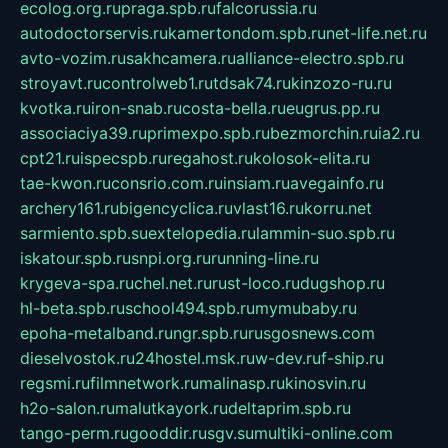
ecolog.org.ru
praga.spb.ru
falcorussia.ru
autodoctorservis.ru
kamertondom.spb.ru
net-life.net.ru
avto-vozim.ru
sakhcamera.ru
alliance-electro.spb.ru
stroyavt.ru
controlweb1.ru
tdsak74.ru
kinzozo-ru.ru
kvotka.ru
iron-snab.ru
costa-bella.ru
eugrus.pp.ru
associaciya39.ru
primexpo.spb.ru
bezmorchin.ru
ia2.ru
cpt21.ru
ispecspb.ru
regahost.ru
kolosok-elita.ru
tae-kwon.ru
consrio.com.ru
insiam.ru
avegainfo.ru
archery161.ru
bigencyclica.ru
vlast16.ru
korru.net
sarmiento.spb.su
extelopedia.ru
lammin-suo.spb.ru
iskatour.spb.ru
snpi.org.ru
running-line.ru
krygeva-spa.ru
chel.net.ru
rust-loco.ru
dugshop.ru
hl-beta.spb.ru
school494.spb.ru
mymubaby.ru
epoha-metalband.ru
ngr.spb.ru
rusgosnews.com
dieselvostok.ru
24hostel.msk.ru
w-dev.ru
f-ship.ru
regsmi.ru
filmnetwork.ru
malinasp.ru
kinosvin.ru
h2o-salon.ru
malutkayork.ru
deltaprim.spb.ru
tango-perm.ru
gooddir.ru
sgv.su
multiki-online.com