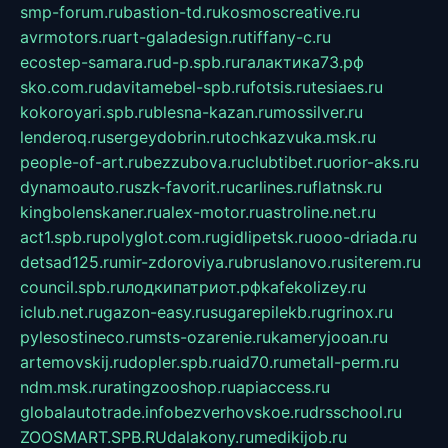
smp-forum.ru
bastion-td.ru
kosmoscreative.ru
avrmotors.ru
art-galadesign.ru
tiffany-c.ru
ecostep-samara.ru
d-p.spb.ru
галактика73.рф
sko.com.ru
davitamebel-spb.ru
fotsis.ru
tesiaes.ru
kokoroyari.spb.ru
blesna-kazan.ru
mossilver.ru
lenderoq.ru
sergeydobrin.ru
tochkazvuka.msk.ru
people-of-art.ru
bezzubova.ru
clubtibet.ru
orior-aks.ru
dynamoauto.ru
szk-favorit.ru
carlines.ru
flatnsk.ru
kingbolenskaner.ru
alex-motor.ru
astroline.net.ru
act1.spb.ru
polyglot.com.ru
gidlipetsk.ru
ooo-driada.ru
detsad125.ru
mir-zdoroviya.ru
bruslanovo.ru
siterem.ru
council.spb.ru
лодкипатриот.рф
kafekolizey.ru
iclub.net.ru
gazon-easy.ru
sugarepilekb.ru
grinox.ru
pylesostineco.ru
msts-ozarenie.ru
kameryjooan.ru
artemovskij.ru
dopler.spb.ru
aid70.ru
metall-perm.ru
ndm.msk.ru
ratingzooshop.ru
apiaccess.ru
globalautotrade.info
bezverhovskoe.ru
drsschool.ru
ZOOSMART.SPB.RU
dalakony.ru
medikijob.ru