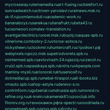
mycrossway.ru
temamedia.ru
art-fusing.ru
cbslefort.ru
sunroadwatch.ru
citroen-yaroslavl.ru
ratnews.msk.ru
sk-if.ru
joomlamoduli.ru
academic-work.ru
bananaboys.ru
sanekua.ru
lianafrukt.ru
beta43.ru
tucsonwoori.com
alex-translation.ru
avantgardeclinics.ru
noel.msk.ru
buylq.ru
aquas-spb.ru
vilnerivne.com
bobry-2.ru
vtoroe-solnce.ru
nickysheen.ru
clockmir.ru
huntercraft.ru
стройокт.рф
webpixels.ru
pczz.msk.su
petrodvorets.spb.ru
nsintermed.spb.ru
avtovirazh-24.ru
jazzq.ru
czecot.ru
cruizi.spb.ru
spasskaya.spb.ru
kniris.ru
vkpeople.com
maminy-mysli.ru
arionorel.ru
khuseniosif.ru
dotmediacup.spb.ru
mebel-tiraspol.ru
all-books.biz
vmauto.spb.ru
shop-astyle.ru
derevo-s.ru
contrinform.ru
gutserial.ru
mdrussia.spb.ru
monod.ru
refine.org.ru
uk-krein.ru
kamensk61.ru
zooclub.info
filonov.org.ru
технокамск.рф
ra-spectr.ru
ooodriada.ru
promelmash.spb.ru
ixtys.spb.ru
fccity.ru