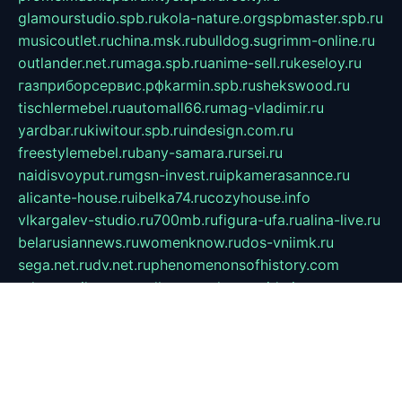
glamourstudio.spb.ru
kola-nature.org
spbmaster.spb.ru
musicoutlet.ru
china.msk.ru
bulldog.su
grimm-online.ru
outlander.net.ru
maga.spb.ru
anime-sell.ru
keseloy.ru
газприборсервис.рф
karmin.spb.ru
shekswood.ru
tischlermebel.ru
automall66.ru
mag-vladimir.ru
yardbar.ru
kiwitour.spb.ru
indesign.com.ru
freestylemebel.ru
bany-samara.ru
rsei.ru
naidisvoyput.ru
mgsn-invest.ru
ipkamerasannce.ru
alicante-house.ru
ibelka74.ru
cozyhouse.info
vlkargalev-studio.ru
700mb.ru
figura-ufa.ru
alina-live.ru
belarusiannews.ru
womenknow.ru
dos-vniimk.ru
sega.net.ru
dv.net.ru
phenomenonsofhistory.com
telesputnik.net.ru
wall.pp.ru
pylesosroidmi.ru
gtc-clan.ru
cligs.ru
bibikazap.ru
popova.org.ru
netwhistler.spb.ru
bellvil.ru
bonzon.ru
iss-vladik.ru
defiparis.net.ru
las-gryzas.ru
amku.ru
electednews.spb.ru
feather.org.ru
spar72.ru
tankiigri.ru
dominus.com.ru
ibtree.ru
sanykool.pp.ru
unixlib.org.ru