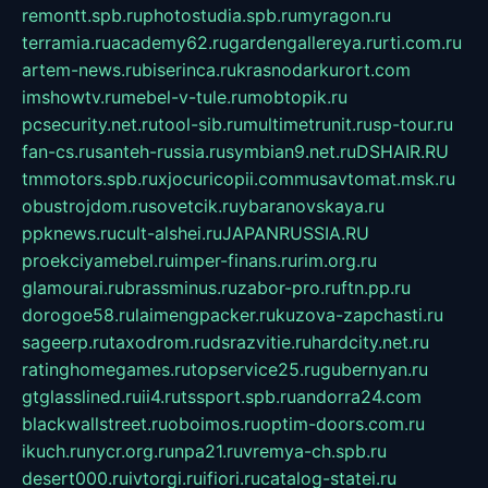
remontt.spb.ru
photostudia.spb.ru
myragon.ru
terramia.ru
academy62.ru
gardengallereya.ru
rti.com.ru
artem-news.ru
biserinca.ru
krasnodarkurort.com
imshowtv.ru
mebel-v-tule.ru
mobtopik.ru
pcsecurity.net.ru
tool-sib.ru
multimetrunit.ru
sp-tour.ru
fan-cs.ru
santeh-russia.ru
symbian9.net.ru
DSHAIR.RU
tmmotors.spb.ru
xjocuricopii.com
musavtomat.msk.ru
obustrojdom.ru
sovetcik.ru
ybaranovskaya.ru
ppknews.ru
cult-alshei.ru
JAPANRUSSIA.RU
proekciyamebel.ru
imper-finans.ru
rim.org.ru
glamourai.ru
brassminus.ru
zabor-pro.ru
ftn.pp.ru
dorogoe58.ru
laimengpacker.ru
kuzova-zapchasti.ru
sageerp.ru
taxodrom.ru
dsrazvitie.ru
hardcity.net.ru
ratinghomegames.ru
topservice25.ru
gubernyan.ru
gtglasslined.ru
ii4.ru
tssport.spb.ru
andorra24.com
blackwallstreet.ru
oboimos.ru
optim-doors.com.ru
ikuch.ru
nycr.org.ru
npa21.ru
vremya-ch.spb.ru
desert000.ru
ivtorgi.ru
ifiori.ru
catalog-statei.ru