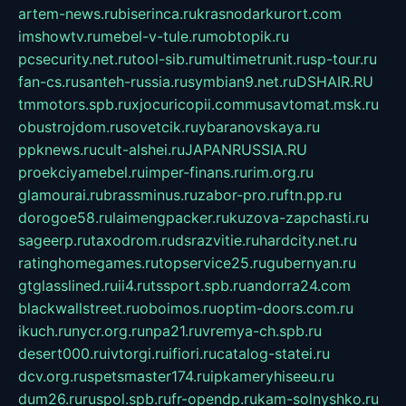
artem-news.ru
biserinca.ru
krasnodarkurort.com
imshowtv.ru
mebel-v-tule.ru
mobtopik.ru
pcsecurity.net.ru
tool-sib.ru
multimetrunit.ru
sp-tour.ru
fan-cs.ru
santeh-russia.ru
symbian9.net.ru
DSHAIR.RU
tmmotors.spb.ru
xjocuricopii.com
musavtomat.msk.ru
obustrojdom.ru
sovetcik.ru
ybaranovskaya.ru
ppknews.ru
cult-alshei.ru
JAPANRUSSIA.RU
proekciyamebel.ru
imper-finans.ru
rim.org.ru
glamourai.ru
brassminus.ru
zabor-pro.ru
ftn.pp.ru
dorogoe58.ru
laimengpacker.ru
kuzova-zapchasti.ru
sageerp.ru
taxodrom.ru
dsrazvitie.ru
hardcity.net.ru
ratinghomegames.ru
topservice25.ru
gubernyan.ru
gtglasslined.ru
ii4.ru
tssport.spb.ru
andorra24.com
blackwallstreet.ru
oboimos.ru
optim-doors.com.ru
ikuch.ru
nycr.org.ru
npa21.ru
vremya-ch.spb.ru
desert000.ru
ivtorgi.ru
ifiori.ru
catalog-statei.ru
dcv.org.ru
spetsmaster174.ru
ipkameryhiseeu.ru
dum26.ru
ruspol.spb.ru
fr-opendp.ru
kam-solnyshko.ru