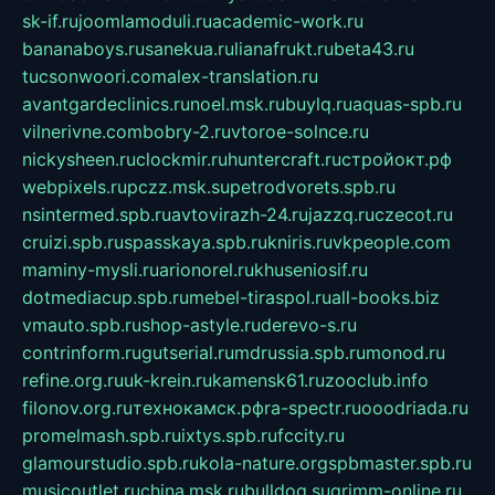
sk-if.ru
joomlamoduli.ru
academic-work.ru
bananaboys.ru
sanekua.ru
lianafrukt.ru
beta43.ru
tucsonwoori.com
alex-translation.ru
avantgardeclinics.ru
noel.msk.ru
buylq.ru
aquas-spb.ru
vilnerivne.com
bobry-2.ru
vtoroe-solnce.ru
nickysheen.ru
clockmir.ru
huntercraft.ru
стройокт.рф
webpixels.ru
pczz.msk.su
petrodvorets.spb.ru
nsintermed.spb.ru
avtovirazh-24.ru
jazzq.ru
czecot.ru
cruizi.spb.ru
spasskaya.spb.ru
kniris.ru
vkpeople.com
maminy-mysli.ru
arionorel.ru
khuseniosif.ru
dotmediacup.spb.ru
mebel-tiraspol.ru
all-books.biz
vmauto.spb.ru
shop-astyle.ru
derevo-s.ru
contrinform.ru
gutserial.ru
mdrussia.spb.ru
monod.ru
refine.org.ru
uk-krein.ru
kamensk61.ru
zooclub.info
filonov.org.ru
технокамск.рф
ra-spectr.ru
ooodriada.ru
promelmash.spb.ru
ixtys.spb.ru
fccity.ru
glamourstudio.spb.ru
kola-nature.org
spbmaster.spb.ru
musicoutlet.ru
china.msk.ru
bulldog.su
grimm-online.ru