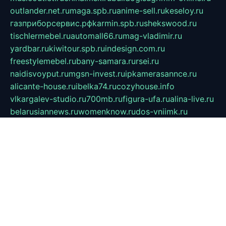
outlander.net.ru
maga.spb.ru
anime-sell.ru
keseloy.ru
газприборсервис.рф
karmin.spb.ru
shekswood.ru
tischlermebel.ru
automall66.ru
mag-vladimir.ru
yardbar.ru
kiwitour.spb.ru
indesign.com.ru
freestylemebel.ru
bany-samara.ru
rsei.ru
naidisvoyput.ru
mgsn-invest.ru
ipkamerasannce.ru
alicante-house.ru
ibelka74.ru
cozyhouse.info
vlkargalev-studio.ru
700mb.ru
figura-ufa.ru
alina-live.ru
belarusiannews.ru
womenknow.ru
dos-vniimk.ru
sega.net.ru
dv.net.ru
phenomenonsofhistory.com
telesputnik.net.ru
wall.pp.ru
pylesosroidmi.ru
gtc-clan.ru
cligs.ru
bibikazap.ru
popova.org.ru
netwhistler.spb.ru
bellvil.ru
bonzon.ru
iss-vladik.ru
defiparis.net.ru
las-gryzas.ru
amku.ru
electednews.spb.ru
feather.org.ru
spar72.ru
tankiigri.ru
dominus.com.ru
ibtree.ru
sanykool.pp.ru
unixlib.org.ru
menatep.spb.ru
gartenterrassen.ru
printeka.ru
skvozilka.com.ru
parkovka-pub.ru
lovemobi.ru
art-ru.ru