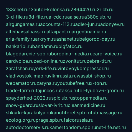
133chel.ru
13autor-kolonka.ru
2864420.ru
2rich.ru
3-d-file.ru
3d-file.ru
a-cdc.ru
aalse.ru
a380club.ru
airgungames.ru
accounts-112.ru
adler-jun.ru
adonyev.ru
alfeihavsalnassr.ru
altaipant.ru
argentinamia.ru
aria-family.ru
arkrym.ru
ashanet.ru
belgorod-day.ru
bankaribi.ru
bandamn.ru
bigfatcc.ru
blagodarenie-spb.ru
borodino-media.ru
card-voice.ru
cardvoice.ru
zed-online.ru
zvonitut.ru
zebra-tlt.ru
zarafshan.ru
york-life.ru
vintovoykompressor.ru
vladivostok-map.ru
vlknrussia.ru
wasabi-shop.ru
webamator.ru
zaryna.ru
youtubefree.ru
x-ton.ru
trade-farm.ru
tajuncos.ru
taksu.ru
tor-lyubov-i-grom.ru
spayderhed-2022.ru
splclub.ru
stoppamedia.ru
snow-guard.ru
slovar-ivrit.ru
cleanmedicine.ru
shkurki-karakulya.ru
kanotiforet.spb.ru
tutmassage.ru
ecolog.org.ru
praga.spb.ru
falcorussia.ru
autodoctorservis.ru
kamertondom.spb.ru
net-life.net.ru