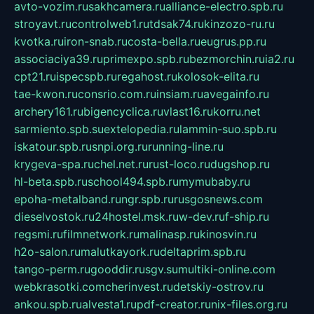
avto-vozim.ru
sakhcamera.ru
alliance-electro.spb.ru
stroyavt.ru
controlweb1.ru
tdsak74.ru
kinzozo-ru.ru
kvotka.ru
iron-snab.ru
costa-bella.ru
eugrus.pp.ru
associaciya39.ru
primexpo.spb.ru
bezmorchin.ru
ia2.ru
cpt21.ru
ispecspb.ru
regahost.ru
kolosok-elita.ru
tae-kwon.ru
consrio.com.ru
insiam.ru
avegainfo.ru
archery161.ru
bigencyclica.ru
vlast16.ru
korru.net
sarmiento.spb.su
extelopedia.ru
lammin-suo.spb.ru
iskatour.spb.ru
snpi.org.ru
running-line.ru
krygeva-spa.ru
chel.net.ru
rust-loco.ru
dugshop.ru
hl-beta.spb.ru
school494.spb.ru
mymubaby.ru
epoha-metalband.ru
ngr.spb.ru
rusgosnews.com
dieselvostok.ru
24hostel.msk.ru
w-dev.ru
f-ship.ru
regsmi.ru
filmnetwork.ru
malinasp.ru
kinosvin.ru
h2o-salon.ru
malutkayork.ru
deltaprim.spb.ru
tango-perm.ru
gooddir.ru
sgv.su
multiki-online.com
webkrasotki.com
cherinvest.ru
detskiy-ostrov.ru
ankou.spb.ru
alvesta1.ru
pdf-creator.ru
nix-files.org.ru