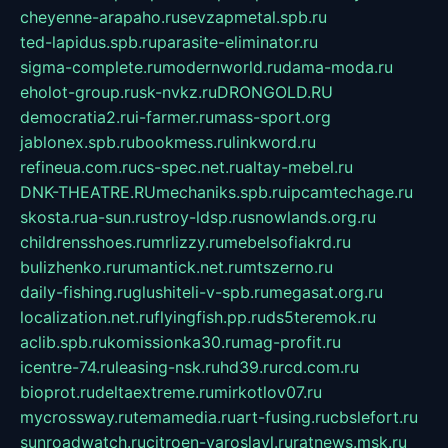
cheyenne-arapaho.ru
sevzapmetal.spb.ru
ted-lapidus.spb.ru
parasite-eliminator.ru
sigma-complete.ru
modernworld.ru
dama-moda.ru
eholot-group.ru
sk-nvkz.ru
DRONGOLD.RU
democratia2.ru
i-farmer.ru
mass-sport.org
jablonex.spb.ru
bookmess.ru
linkword.ru
refineua.com.ru
cs-spec.net.ru
altay-mebel.ru
DNK-THEATRE.RU
mechaniks.spb.ru
ipcamtechage.ru
skosta.ru
a-sun.ru
stroy-ldsp.ru
snowlands.org.ru
childrensshoes.ru
mrlizzy.ru
mebelsofiakrd.ru
bulizhenko.ru
rumantick.net.ru
mtszerno.ru
daily-fishing.ru
glushiteli-v-spb.ru
megasat.org.ru
localization.net.ru
flyingfish.pp.ru
ds5teremok.ru
aclib.spb.ru
komissionka30.ru
mag-profit.ru
icentre-74.ru
leasing-nsk.ru
hd39.ru
rcd.com.ru
bioprot.ru
deltaextreme.ru
mirkotlov07.ru
mycrossway.ru
temamedia.ru
art-fusing.ru
cbslefort.ru
sunroadwatch.ru
citroen-yaroslavl.ru
ratnews.msk.ru