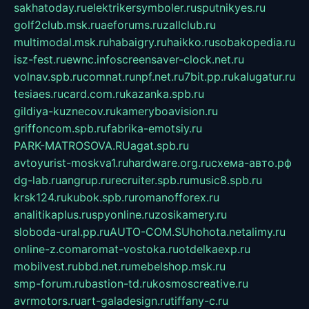
sakhatoday.ru
elektrikersymboler.ru
sputnikyes.ru
golf2club.msk.ru
aeforums.ru
zallclub.ru
multimodal.msk.ru
habaigry.ru
haikko.ru
sobakopedia.ru
isz-fest.ru
ewnc.info
screensaver-clock.net.ru
volnav.spb.ru
comnat.ru
npf.net.ru
7bit.pp.ru
kalugatur.ru
tesiaes.ru
card.com.ru
kazanka.spb.ru
gildiya-kuznecov.ru
kameryboavision.ru
griffoncom.spb.ru
fabrika-emotsiy.ru
PARK-MATROSOVA.RU
agat.spb.ru
avtoyurist-moskva1.ru
hardware.org.ru
схема-авто.рф
dg-lab.ru
angrup.ru
recruiter.spb.ru
music8.spb.ru
krsk124.ru
kubok.spb.ru
romanofforex.ru
analitikaplus.ru
spyonline.ru
zosikamery.ru
sloboda-ural.pp.ru
AUTO-COM.SU
hohota.net
alimy.ru
online-z.com
aromat-vostoka.ru
otdelkaexp.ru
mobilvest.ru
bbd.net.ru
mebelshop.msk.ru
smp-forum.ru
bastion-td.ru
kosmoscreative.ru
avrmotors.ru
art-galadesign.ru
tiffany-c.ru