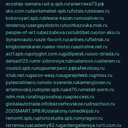
ecostep-samara.ru
d-p.spb.ru
галактика73.рф
sko.com.ru
davitamebel-spb.ru
fotsis.ru
tesiaes.ru
kokoroyari.spb.ru
blesna-kazan.ru
mossilver.ru
lenderoq.ru
sergeydobrin.ru
tochkazvuka.msk.ru
people-of-art.ru
bezzubova.ru
clubtibet.ru
orior-aks.ru
dynamoauto.ru
szk-favorit.ru
carlines.ru
flatnsk.ru
kingbolenskaner.ru
alex-motor.ru
astroline.net.ru
act1.spb.ru
polyglot.com.ru
gidlipetsk.ru
ooo-driada.ru
detsad125.ru
mir-zdoroviya.ru
bruslanovo.ru
siterem.ru
council.spb.ru
лодкипатриот.рф
kafekolizey.ru
iclub.net.ru
gazon-easy.ru
sugarepilekb.ru
grinox.ru
pylesostineco.ru
msts-ozarenie.ru
kameryjooan.ru
artemovskij.ru
dopler.spb.ru
aid70.ru
metall-perm.ru
ndm.msk.ru
ratingzooshop.ru
apiaccess.ru
globalautotrade.info
bezverhovskoe.ru
drsschool.ru
ZOOSMART.SPB.RU
dalakony.ru
medikijob.ru
remontt.spb.ru
photostudia.spb.ru
myragon.ru
terramia.ru
academy62.ru
gardengallereya.ru
rti.com.ru