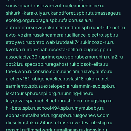
snow-guard.ru
slovar-ivrit.ru
cleanmedicine.ru
shkurki-karakulya.ru
kanotiforet.spb.ru
tutmassage.ru
ecolog.org.ru
praga.spb.ru
falcorussia.ru
autodoctorservis.ru
kamertondom.spb.ru
net-life.net.ru
avto-vozim.ru
sakhcamera.ru
alliance-electro.spb.ru
stroyavt.ru
controlweb1.ru
tdsak74.ru
kinzozo-ru.ru
kvotka.ru
iron-snab.ru
costa-bella.ru
eugrus.pp.ru
associaciya39.ru
primexpo.spb.ru
bezmorchin.ru
ia2.ru
cpt21.ru
ispecspb.ru
regahost.ru
kolosok-elita.ru
tae-kwon.ru
consrio.com.ru
insiam.ru
avegainfo.ru
archery161.ru
bigencyclica.ru
vlast16.ru
korru.net
sarmiento.spb.su
extelopedia.ru
lammin-suo.spb.ru
iskatour.spb.ru
snpi.org.ru
running-line.ru
krygeva-spa.ru
chel.net.ru
rust-loco.ru
dugshop.ru
hl-beta.spb.ru
school494.spb.ru
mymubaby.ru
epoha-metalband.ru
ngr.spb.ru
rusgosnews.com
dieselvostok.ru
24hostel.msk.ru
w-dev.ru
f-ship.ru
regsmi.ru
filmnetwork.ru
malinasp.ru
kinosvin.ru