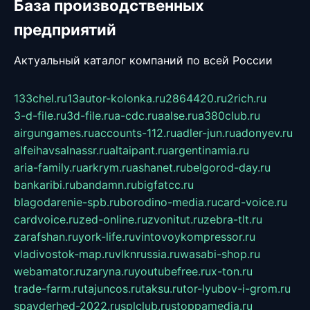
База производственных
предприятий
Актуальный каталог компаний по всей России
133chel.ru
13autor-kolonka.ru
2864420.ru
2rich.ru
3-d-file.ru
3d-file.ru
a-cdc.ru
aalse.ru
a380club.ru
airgungames.ru
accounts-112.ru
adler-jun.ru
adonyev.ru
alfeihavsalnassr.ru
altaipant.ru
argentinamia.ru
aria-family.ru
arkrym.ru
ashanet.ru
belgorod-day.ru
bankaribi.ru
bandamn.ru
bigfatcc.ru
blagodarenie-spb.ru
borodino-media.ru
card-voice.ru
cardvoice.ru
zed-online.ru
zvonitut.ru
zebra-tlt.ru
zarafshan.ru
york-life.ru
vintovoykompressor.ru
vladivostok-map.ru
vlknrussia.ru
wasabi-shop.ru
webamator.ru
zaryna.ru
youtubefree.ru
x-ton.ru
trade-farm.ru
tajuncos.ru
taksu.ru
tor-lyubov-i-grom.ru
spayderhed-2022.ru
splclub.ru
stoppamedia.ru