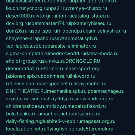
blackwallstreet.ru
oboimos.ru
optim-doors.com.ru
ikuch.ru
nycr.org.ru
npa21.ru
vremya-ch.spb.ru
desert000.ru
ivtorgi.ru
ifiori.ru
catalog-statei.ru
dcv.org.ru
spetsmaster174.ru
ipkameryhiseeu.ru
dum26.ru
ruspol.spb.ru
fr-opendp.ru
kam-solnyshko.ru
cheyenne-arapaho.ru
sevzapmetal.spb.ru
ted-lapidus.spb.ru
parasite-eliminator.ru
sigma-complete.ru
modernworld.ru
dama-moda.ru
eholot-group.ru
sk-nvkz.ru
DRONGOLD.RU
democratia2.ru
i-farmer.ru
mass-sport.org
jablonex.spb.ru
bookmess.ru
linkword.ru
refineua.com.ru
cs-spec.net.ru
altay-mebel.ru
DNK-THEATRE.RU
mechaniks.spb.ru
ipcamtechage.ru
skosta.ru
a-sun.ru
stroy-ldsp.ru
snowlands.org.ru
childrensshoes.ru
mrlizzy.ru
mebelsofiakrd.ru
bulizhenko.ru
rumantick.net.ru
mtszerno.ru
daily-fishing.ru
glushiteli-v-spb.ru
megasat.org.ru
localization.net.ru
flyingfish.pp.ru
ds5teremok.ru