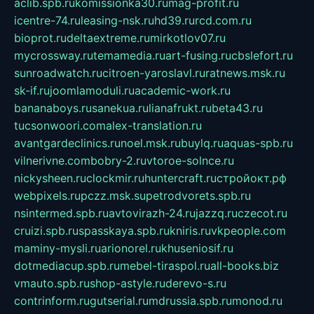
aclib.spb.ru
komissionka30.ru
mag-profit.ru
icentre-74.ru
leasing-nsk.ru
hd39.ru
rcd.com.ru
bioprot.ru
deltaextreme.ru
mirkotlov07.ru
mycrossway.ru
temamedia.ru
art-fusing.ru
cbslefort.ru
sunroadwatch.ru
citroen-yaroslavl.ru
ratnews.msk.ru
sk-if.ru
joomlamoduli.ru
academic-work.ru
bananaboys.ru
sanekua.ru
lianafrukt.ru
beta43.ru
tucsonwoori.com
alex-translation.ru
avantgardeclinics.ru
noel.msk.ru
buylq.ru
aquas-spb.ru
vilnerivne.com
bobry-2.ru
vtoroe-solnce.ru
nickysheen.ru
clockmir.ru
huntercraft.ru
стройокт.рф
webpixels.ru
pczz.msk.su
petrodvorets.spb.ru
nsintermed.spb.ru
avtovirazh-24.ru
jazzq.ru
czecot.ru
cruizi.spb.ru
spasskaya.spb.ru
kniris.ru
vkpeople.com
maminy-mysli.ru
arionorel.ru
khuseniosif.ru
dotmediacup.spb.ru
mebel-tiraspol.ru
all-books.biz
vmauto.spb.ru
shop-astyle.ru
derevo-s.ru
contrinform.ru
gutserial.ru
mdrussia.spb.ru
monod.ru