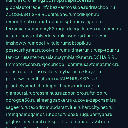
globalautotrade.info
bezverhovskoe.ru
drsschool.ru
ZOOSMART.SPB.RU
dalakony.ru
medikijob.ru
remontt.spb.ru
photostudia.spb.ru
myragon.ru
terramia.ru
academy62.ru
gardengallereya.ru
rti.com.ru
artem-news.ru
biserinca.ru
krasnodarkurort.com
imshowtv.ru
mebel-v-tule.ru
mobtopik.ru
pcsecurity.net.ru
tool-sib.ru
multimetrunit.ru
sp-tour.ru
fan-cs.ru
santeh-russia.ru
symbian9.net.ru
DSHAIR.RU
tmmotors.spb.ru
xjocuricopii.com
musavtomat.msk.ru
obustrojdom.ru
sovetcik.ru
ybaranovskaya.ru
ppknews.ru
cult-alshei.ru
JAPANRUSSIA.RU
proekciyamebel.ru
imper-finans.ru
rim.org.ru
glamourai.ru
brassminus.ru
zabor-pro.ru
ftn.pp.ru
dorogoe58.ru
laimengpacker.ru
kuzova-zapchasti.ru
sageerp.ru
taxodrom.ru
dsrazvitie.ru
hardcity.net.ru
ratinghomegames.ru
topservice25.ru
gubernyan.ru
gtglasslined.ru
ii4.ru
tssport.spb.ru
andorra24.com