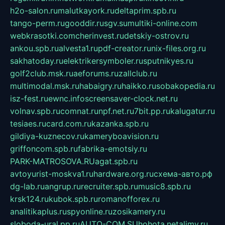
h2o-salon.ru
malutkayork.ru
deltaprim.spb.ru
tango-perm.ru
gooddir.ru
sgv.su
multiki-online.com
webkrasotki.com
cherinvest.ru
detskiy-ostrov.ru
ankou.spb.ru
alvesta1.ru
pdf-creator.ru
nix-files.org.ru
sakhatoday.ru
elektrikersymboler.ru
sputnikyes.ru
golf2club.msk.ru
aeforums.ru
zallclub.ru
multimodal.msk.ru
habaigry.ru
haikko.ru
sobakopedia.ru
isz-fest.ru
ewnc.info
screensaver-clock.net.ru
volnav.spb.ru
comnat.ru
npf.net.ru
7bit.pp.ru
kalugatur.ru
tesiaes.ru
card.com.ru
kazanka.spb.ru
gildiya-kuznecov.ru
kameryboavision.ru
griffoncom.spb.ru
fabrika-emotsiy.ru
PARK-MATROSOVA.RU
agat.spb.ru
avtoyurist-moskva1.ru
hardware.org.ru
схема-авто.рф
dg-lab.ru
angrup.ru
recruiter.spb.ru
music8.spb.ru
krsk124.ru
kubok.spb.ru
romanofforex.ru
analitikaplus.ru
spyonline.ru
zosikamery.ru
sloboda-ural.pp.ru
AUTO-COM.SU
hohota.net
alimy.ru