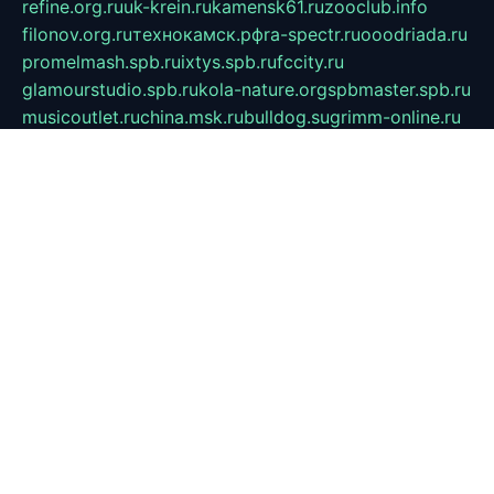
refine.org.ru
uk-krein.ru
kamensk61.ru
zooclub.info
filonov.org.ru
технокамск.рф
ra-spectr.ru
ooodriada.ru
promelmash.spb.ru
ixtys.spb.ru
fccity.ru
glamourstudio.spb.ru
kola-nature.org
spbmaster.spb.ru
musicoutlet.ru
china.msk.ru
bulldog.su
grimm-online.ru
outlander.net.ru
maga.spb.ru
anime-sell.ru
keseloy.ru
газприборсервис.рф
karmin.spb.ru
shekswood.ru
tischlermebel.ru
automall66.ru
mag-vladimir.ru
yardbar.ru
kiwitour.spb.ru
indesign.com.ru
freestylemebel.ru
bany-samara.ru
rsei.ru
naidisvoyput.ru
mgsn-invest.ru
ipkamerasannce.ru
alicante-house.ru
ibelka74.ru
cozyhouse.info
vlkargalev-studio.ru
700mb.ru
figura-ufa.ru
alina-live.ru
belarusiannews.ru
womenknow.ru
dos-vniimk.ru
sega.net.ru
dv.net.ru
phenomenonsofhistory.com
telesputnik.net.ru
wall.pp.ru
pylesosroidmi.ru
gtc-clan.ru
cligs.ru
bibikazap.ru
popova.org.ru
netwhistler.spb.ru
bellvil.ru
bonzon.ru
iss-vladik.ru