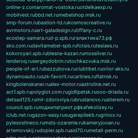
online-z.com
aromat-vostoka.ru
otdelkaexp.ru
mobilvest.ru
bbd.net.ru
mebelshop.msk.ru
smp-forum.ru
bastion-td.ru
kosmoscreative.ru
avrmotors.ru
art-galadesign.ru
tiffany-c.ru
ecostep-samara.ru
d-p.spb.ru
галактика73.рф
sko.com.ru
davitamebel-spb.ru
fotsis.ru
tesiaes.ru
kokoroyari.spb.ru
blesna-kazan.ru
mossilver.ru
lenderoq.ru
sergeydobrin.ru
tochkazvuka.msk.ru
people-of-art.ru
bezzubova.ru
clubtibet.ru
orior-aks.ru
dynamoauto.ru
szk-favorit.ru
carlines.ru
flatnsk.ru
kingbolenskaner.ru
alex-motor.ru
astroline.net.ru
act1.spb.ru
polyglot.com.ru
gidlipetsk.ru
ooo-driada.ru
detsad125.ru
mir-zdoroviya.ru
bruslanovo.ru
siterem.ru
council.spb.ru
лодкипатриот.рф
kafekolizey.ru
iclub.net.ru
gazon-easy.ru
sugarepilekb.ru
grinox.ru
pylesostineco.ru
msts-ozarenie.ru
kameryjooan.ru
artemovskij.ru
dopler.spb.ru
aid70.ru
metall-perm.ru
ndm.msk.ru
ratingzooshop.ru
apiaccess.ru