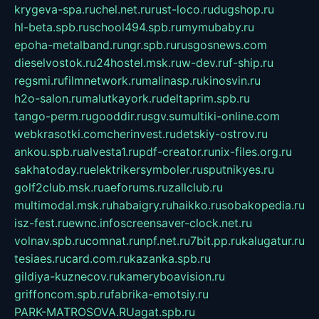
krygeva-spa.ru
chel.net.ru
rust-loco.ru
dugshop.ru
hl-beta.spb.ru
school494.spb.ru
mymubaby.ru
epoha-metalband.ru
ngr.spb.ru
rusgosnews.com
dieselvostok.ru
24hostel.msk.ru
w-dev.ru
f-ship.ru
regsmi.ru
filmnetwork.ru
malinasp.ru
kinosvin.ru
h2o-salon.ru
malutkayork.ru
deltaprim.spb.ru
tango-perm.ru
gooddir.ru
sgv.su
multiki-online.com
webkrasotki.com
cherinvest.ru
detskiy-ostrov.ru
ankou.spb.ru
alvesta1.ru
pdf-creator.ru
nix-files.org.ru
sakhatoday.ru
elektrikersymboler.ru
sputnikyes.ru
golf2club.msk.ru
aeforums.ru
zallclub.ru
multimodal.msk.ru
habaigry.ru
haikko.ru
sobakopedia.ru
isz-fest.ru
ewnc.info
screensaver-clock.net.ru
volnav.spb.ru
comnat.ru
npf.net.ru
7bit.pp.ru
kalugatur.ru
tesiaes.ru
card.com.ru
kazanka.spb.ru
gildiya-kuznecov.ru
kameryboavision.ru
griffoncom.spb.ru
fabrika-emotsiy.ru
PARK-MATROSOVA.RU
agat.spb.ru