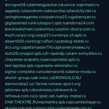
dorogoe58.ru
laimengpacker.ru
kuzova-zapchasti.ru
sageerp.ru
taxodrom.ru
dsrazvitie.ru
hardcity.net.ru
ratinghomegames.ru
topservice25.ru
gubernyan.ru
gtglasslined.ru
ii4.ru
tssport.spb.ru
andorra24.com
blackwallstreet.ru
oboimos.ru
optim-doors.com.ru
ikuch.ru
nycr.org.ru
npa21.ru
vremya-ch.spb.ru
desert000.ru
ivtorgi.ru
ifiori.ru
catalog-statei.ru
dcv.org.ru
spetsmaster174.ru
ipkameryhiseeu.ru
dum26.ru
ruspol.spb.ru
fr-opendp.ru
kam-solnyshko.ru
cheyenne-arapaho.ru
sevzapmetal.spb.ru
ted-lapidus.spb.ru
parasite-eliminator.ru
sigma-complete.ru
modernworld.ru
dama-moda.ru
eholot-group.ru
sk-nvkz.ru
DRONGOLD.RU
democratia2.ru
i-farmer.ru
mass-sport.org
jablonex.spb.ru
bookmess.ru
linkword.ru
refineua.com.ru
cs-spec.net.ru
altay-mebel.ru
DNK-THEATRE.RU
mechaniks.spb.ru
ipcamtechage.ru
skosta.ru
a-sun.ru
stroy-ldsp.ru
snowlands.org.ru