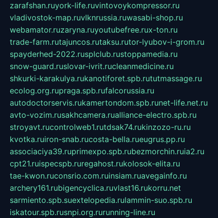
zarafshan.ru
york-life.ru
vintovoykompressor.ru
vladivostok-map.ru
vlknrussia.ru
wasabi-shop.ru
webamator.ru
zaryna.ru
youtubefree.ru
x-ton.ru
trade-farm.ru
tajuncos.ru
taksu.ru
tor-lyubov-i-grom.ru
spayderhed-2022.ru
splclub.ru
stoppamedia.ru
snow-guard.ru
slovar-ivrit.ru
cleanmedicine.ru
shkurki-karakulya.ru
kanotiforet.spb.ru
tutmassage.ru
ecolog.org.ru
praga.spb.ru
falcorussia.ru
autodoctorservis.ru
kamertondom.spb.ru
net-life.net.ru
avto-vozim.ru
sakhcamera.ru
alliance-electro.spb.ru
stroyavt.ru
controlweb1.ru
tdsak74.ru
kinzozo-ru.ru
kvotka.ru
iron-snab.ru
costa-bella.ru
eugrus.pp.ru
associaciya39.ru
primexpo.spb.ru
bezmorchin.ru
ia2.ru
cpt21.ru
ispecspb.ru
regahost.ru
kolosok-elita.ru
tae-kwon.ru
consrio.com.ru
insiam.ru
avegainfo.ru
archery161.ru
bigencyclica.ru
vlast16.ru
korru.net
sarmiento.spb.su
extelopedia.ru
lammin-suo.spb.ru
iskatour.spb.ru
snpi.org.ru
running-line.ru