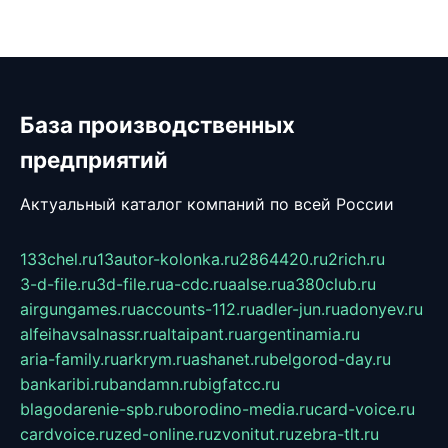
База производственных
предприятий
Актуальный каталог компаний по всей России
133chel.ru
13autor-kolonka.ru
2864420.ru
2rich.ru
3-d-file.ru
3d-file.ru
a-cdc.ru
aalse.ru
a380club.ru
airgungames.ru
accounts-112.ru
adler-jun.ru
adonyev.ru
alfeihavsalnassr.ru
altaipant.ru
argentinamia.ru
aria-family.ru
arkrym.ru
ashanet.ru
belgorod-day.ru
bankaribi.ru
bandamn.ru
bigfatcc.ru
blagodarenie-spb.ru
borodino-media.ru
card-voice.ru
cardvoice.ru
zed-online.ru
zvonitut.ru
zebra-tlt.ru