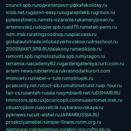
council.spb.ru
лодкипатриот.рф
kafekolizey.ru
iclub.net.ru
gazon-easy.ru
sugarepilekb.ru
grinox.ru
pylesostineco.ru
msts-ozarenie.ru
kameryjooan.ru
artemovskij.ru
dopler.spb.ru
aid70.ru
metall-perm.ru
ndm.msk.ru
ratingzooshop.ru
apiaccess.ru
globalautotrade.info
bezverhovskoe.ru
drsschool.ru
ZOOSMART.SPB.RU
dalakony.ru
medikijob.ru
remontt.spb.ru
photostudia.spb.ru
myragon.ru
terramia.ru
academy62.ru
gardengallereya.ru
rti.com.ru
artem-news.ru
biserinca.ru
krasnodarkurort.com
imshowtv.ru
mebel-v-tule.ru
mobtopik.ru
pcsecurity.net.ru
tool-sib.ru
multimetrunit.ru
sp-tour.ru
fan-cs.ru
santeh-russia.ru
symbian9.net.ru
DSHAIR.RU
tmmotors.spb.ru
xjocuricopii.com
musavtomat.msk.ru
obustrojdom.ru
sovetcik.ru
ybaranovskaya.ru
ppknews.ru
cult-alshei.ru
JAPANRUSSIA.RU
proekciyamebel.ru
imper-finans.ru
rim.org.ru
glamourai.ru
brassminus.ru
zabor-pro.ru
ftn.pp.ru