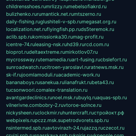
childrensshoes.ru
mrlizzy.ru
mebelsofiakrd.ru
bulizhenko.ru
rumantick.net.ru
mtszerno.ru
daily-fishing.ru
glushiteli-v-spb.ru
megasat.org.ru
localization.net.ru
flyingfish.pp.ru
ds5teremok.ru
aclib.spb.ru
komissionka30.ru
mag-profit.ru
icentre-74.ru
leasing-nsk.ru
hd39.ru
rcd.com.ru
bioprot.ru
deltaextreme.ru
mirkotlov07.ru
mycrossway.ru
temamedia.ru
art-fusing.ru
cbslefort.ru
sunroadwatch.ru
citroen-yaroslavl.ru
ratnews.msk.ru
sk-if.ru
joomlamoduli.ru
academic-work.ru
bananaboys.ru
sanekua.ru
lianafrukt.ru
beta43.ru
tucsonwoori.com
alex-translation.ru
avantgardeclinics.ru
noel.msk.ru
buylq.ru
aquas-spb.ru
vilnerivne.com
bobry-2.ru
vtoroe-solnce.ru
nickysheen.ru
clockmir.ru
huntercraft.ru
стройокт.рф
webpixels.ru
pczz.msk.su
petrodvorets.spb.ru
nsintermed.spb.ru
avtovirazh-24.ru
jazzq.ru
czecot.ru
cruizi.spb.ru
spasskaya.spb.ru
kniris.ru
vkpeople.com