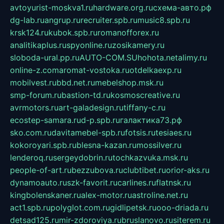
avtoyurist-moskva1.ru
hardware.org.ru
схема-авто.рф
dg-lab.ru
angrup.ru
recruiter.spb.ru
music8.spb.ru
krsk124.ru
kubok.spb.ru
romanofforex.ru
analitikaplus.ru
spyonline.ru
zosikamery.ru
sloboda-ural.pp.ru
AUTO-COM.SU
hohota.net
alimy.ru
online-z.com
aromat-vostoka.ru
otdelkaexp.ru
mobilvest.ru
bbd.net.ru
mebelshop.msk.ru
smp-forum.ru
bastion-td.ru
kosmoscreative.ru
avrmotors.ru
art-galadesign.ru
tiffany-c.ru
ecostep-samara.ru
d-p.spb.ru
галактика73.рф
sko.com.ru
davitamebel-spb.ru
fotsis.ru
tesiaes.ru
kokoroyari.spb.ru
blesna-kazan.ru
mossilver.ru
lenderoq.ru
sergeydobrin.ru
tochkazvuka.msk.ru
people-of-art.ru
bezzubova.ru
clubtibet.ru
orior-aks.ru
dynamoauto.ru
szk-favorit.ru
carlines.ru
flatnsk.ru
kingbolenskaner.ru
alex-motor.ru
astroline.net.ru
act1.spb.ru
polyglot.com.ru
gidlipetsk.ru
ooo-driada.ru
detsad125.ru
mir-zdoroviya.ru
bruslanovo.ru
siterem.ru