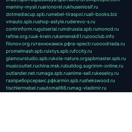
maminy-mysli.ru
arionorel.ru
khuseniosif.ru
dotmediacup.spb.ru
mebel-tiraspol.ru
all-books.biz
vmauto.spb.ru
shop-astyle.ru
derevo-s.ru
contrinform.ru
gutserial.ru
mdrussia.spb.ru
monod.ru
refine.org.ru
uk-krein.ru
kamensk61.ru
zooclub.info
filonov.org.ru
технокамск.рф
ra-spectr.ru
ooodriada.ru
promelmash.spb.ru
ixtys.spb.ru
fccity.ru
glamourstudio.spb.ru
kola-nature.org
spbmaster.spb.ru
musicoutlet.ru
china.msk.ru
bulldog.su
grimm-online.ru
outlander.net.ru
maga.spb.ru
anime-sell.ru
keseloy.ru
газприборсервис.рф
karmin.spb.ru
shekswood.ru
tischlermebel.ru
automall66.ru
mag-vladimir.ru
yardbar.ru
kiwitour.spb.ru
indesign.com.ru
freestylemebel.ru
bany-samara.ru
rsei.ru
naidisvoyput.ru
mgsn-invest.ru
ipkamerasannce.ru
alicante-house.ru
ibelka74.ru
cozyhouse.info
vlkargalev-studio.ru
700mb.ru
figura-ufa.ru
alina-live.ru