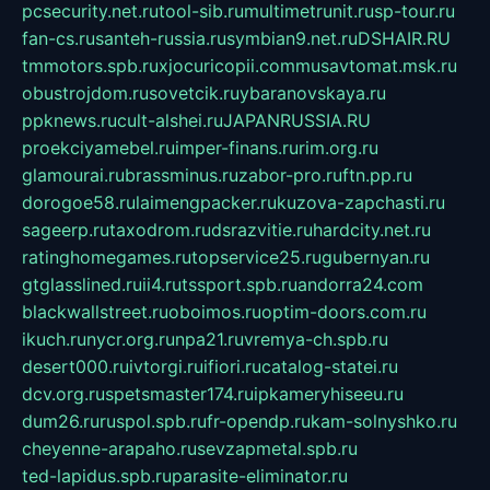
pcsecurity.net.ru
tool-sib.ru
multimetrunit.ru
sp-tour.ru
fan-cs.ru
santeh-russia.ru
symbian9.net.ru
DSHAIR.RU
tmmotors.spb.ru
xjocuricopii.com
musavtomat.msk.ru
obustrojdom.ru
sovetcik.ru
ybaranovskaya.ru
ppknews.ru
cult-alshei.ru
JAPANRUSSIA.RU
proekciyamebel.ru
imper-finans.ru
rim.org.ru
glamourai.ru
brassminus.ru
zabor-pro.ru
ftn.pp.ru
dorogoe58.ru
laimengpacker.ru
kuzova-zapchasti.ru
sageerp.ru
taxodrom.ru
dsrazvitie.ru
hardcity.net.ru
ratinghomegames.ru
topservice25.ru
gubernyan.ru
gtglasslined.ru
ii4.ru
tssport.spb.ru
andorra24.com
blackwallstreet.ru
oboimos.ru
optim-doors.com.ru
ikuch.ru
nycr.org.ru
npa21.ru
vremya-ch.spb.ru
desert000.ru
ivtorgi.ru
ifiori.ru
catalog-statei.ru
dcv.org.ru
spetsmaster174.ru
ipkameryhiseeu.ru
dum26.ru
ruspol.spb.ru
fr-opendp.ru
kam-solnyshko.ru
cheyenne-arapaho.ru
sevzapmetal.spb.ru
ted-lapidus.spb.ru
parasite-eliminator.ru