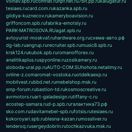
volnav.spb.ru
comnat.ru
npf.net.ru
7bit.pp.ru
kalugatur.ru
tesiaes.ru
card.com.ru
kazanka.spb.ru
gildiya-kuznecov.ru
kameryboavision.ru
griffoncom.spb.ru
fabrika-emotsiy.ru
PARK-MATROSOVA.RU
agat.spb.ru
avtoyurist-moskva1.ru
hardware.org.ru
схема-авто.рф
dg-lab.ru
angrup.ru
recruiter.spb.ru
music8.spb.ru
krsk124.ru
kubok.spb.ru
romanofforex.ru
analitikaplus.ru
spyonline.ru
zosikamery.ru
sloboda-ural.pp.ru
AUTO-COM.SU
hohota.net
alimy.ru
online-z.com
aromat-vostoka.ru
otdelkaexp.ru
mobilvest.ru
bbd.net.ru
mebelshop.msk.ru
smp-forum.ru
bastion-td.ru
kosmoscreative.ru
avrmotors.ru
art-galadesign.ru
tiffany-c.ru
ecostep-samara.ru
d-p.spb.ru
галактика73.рф
sko.com.ru
davitamebel-spb.ru
fotsis.ru
tesiaes.ru
kokoroyari.spb.ru
blesna-kazan.ru
mossilver.ru
lenderoq.ru
sergeydobrin.ru
tochkazvuka.msk.ru