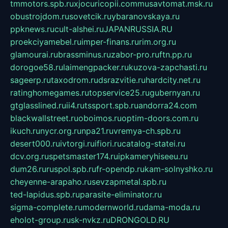
tmmotors.spb.ru
xjocuricopii.com
musavtomat.msk.ru
obustrojdom.ru
sovetcik.ru
ybaranovskaya.ru
ppknews.ru
cult-alshei.ru
JAPANRUSSIA.RU
proekciyamebel.ru
imper-finans.ru
rim.org.ru
glamourai.ru
brassminus.ru
zabor-pro.ru
ftn.pp.ru
dorogoe58.ru
laimengpacker.ru
kuzova-zapchasti.ru
sageerp.ru
taxodrom.ru
dsrazvitie.ru
hardcity.net.ru
ratinghomegames.ru
topservice25.ru
gubernyan.ru
gtglasslined.ru
ii4.ru
tssport.spb.ru
andorra24.com
blackwallstreet.ru
oboimos.ru
optim-doors.com.ru
ikuch.ru
nycr.org.ru
npa21.ru
vremya-ch.spb.ru
desert000.ru
ivtorgi.ru
ifiori.ru
catalog-statei.ru
dcv.org.ru
spetsmaster174.ru
ipkameryhiseeu.ru
dum26.ru
ruspol.spb.ru
fr-opendp.ru
kam-solnyshko.ru
cheyenne-arapaho.ru
sevzapmetal.spb.ru
ted-lapidus.spb.ru
parasite-eliminator.ru
sigma-complete.ru
modernworld.ru
dama-moda.ru
eholot-group.ru
sk-nvkz.ru
DRONGOLD.RU