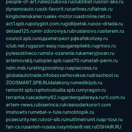
people-of-art.ru
bezzubova.ru
clubtibet.ru
orior-aks.ru
dynamoauto.ru
szk-favorit.ru
carlines.ru
flatnsk.ru
kingbolenskaner.ru
alex-motor.ru
astroline.net.ru
act1.spb.ru
polyglot.com.ru
gidlipetsk.ru
ooo-driada.ru
detsad125.ru
mir-zdoroviya.ru
bruslanovo.ru
siterem.ru
council.spb.ru
лодкипатриот.рф
kafekolizey.ru
iclub.net.ru
gazon-easy.ru
sugarepilekb.ru
grinox.ru
pylesostineco.ru
msts-ozarenie.ru
kameryjooan.ru
artemovskij.ru
dopler.spb.ru
aid70.ru
metall-perm.ru
ndm.msk.ru
ratingzooshop.ru
apiaccess.ru
globalautotrade.info
bezverhovskoe.ru
drsschool.ru
ZOOSMART.SPB.RU
dalakony.ru
medikijob.ru
remontt.spb.ru
photostudia.spb.ru
myragon.ru
terramia.ru
academy62.ru
gardengallereya.ru
rti.com.ru
artem-news.ru
biserinca.ru
krasnodarkurort.com
imshowtv.ru
mebel-v-tule.ru
mobtopik.ru
pcsecurity.net.ru
tool-sib.ru
multimetrunit.ru
sp-tour.ru
fan-cs.ru
santeh-russia.ru
symbian9.net.ru
DSHAIR.RU