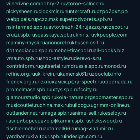
vilnerivne.com
bobry-2.ru
vtoroe-solnce.ru
nickysheen.ru
clockmir.ru
huntercraft.ru
стройокт.рф
webpixels.ru
pczz.msk.su
petrodvorets.spb.ru
nsintermed.spb.ru
avtovirazh-24.ru
jazzq.ru
czecot.ru
cruizi.spb.ru
spasskaya.spb.ru
kniris.ru
vkpeople.com
maminy-mysli.ru
arionorel.ru
khuseniosif.ru
dotmediacup.spb.ru
mebel-tiraspol.ru
all-books.biz
vmauto.spb.ru
shop-astyle.ru
derevo-s.ru
contrinform.ru
gutserial.ru
mdrussia.spb.ru
monod.ru
refine.org.ru
uk-krein.ru
kamensk61.ru
zooclub.info
filonov.org.ru
технокамск.рф
ra-spectr.ru
ooodriada.ru
promelmash.spb.ru
ixtys.spb.ru
fccity.ru
glamourstudio.spb.ru
kola-nature.org
spbmaster.spb.ru
musicoutlet.ru
china.msk.ru
bulldog.su
grimm-online.ru
outlander.net.ru
maga.spb.ru
anime-sell.ru
keseloy.ru
газприборсервис.рф
karmin.spb.ru
shekswood.ru
tischlermebel.ru
automall66.ru
mag-vladimir.ru
yardbar.ru
kiwitour.spb.ru
indesign.com.ru