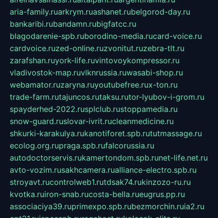
aria-family.ru
arkrym.ru
ashanet.ru
belgorod-day.ru
bankaribi.ru
bandamn.ru
bigfatcc.ru
blagodarenie-spb.ru
borodino-media.ru
card-voice.ru
cardvoice.ru
zed-online.ru
zvonitut.ru
zebra-tlt.ru
zarafshan.ru
york-life.ru
vintovoykompressor.ru
vladivostok-map.ru
vlknrussia.ru
wasabi-shop.ru
webamator.ru
zaryna.ru
youtubefree.ru
x-ton.ru
trade-farm.ru
tajuncos.ru
taksu.ru
tor-lyubov-i-grom.ru
spayderhed-2022.ru
splclub.ru
stoppamedia.ru
snow-guard.ru
slovar-ivrit.ru
cleanmedicine.ru
shkurki-karakulya.ru
kanotiforet.spb.ru
tutmassage.ru
ecolog.org.ru
praga.spb.ru
falcorussia.ru
autodoctorservis.ru
kamertondom.spb.ru
net-life.net.ru
avto-vozim.ru
sakhcamera.ru
alliance-electro.spb.ru
stroyavt.ru
controlweb1.ru
tdsak74.ru
kinzozo-ru.ru
kvotka.ru
iron-snab.ru
costa-bella.ru
eugrus.pp.ru
associaciya39.ru
primexpo.spb.ru
bezmorchin.ru
ia2.ru