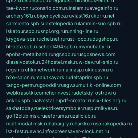
cpt21.ru
ispecspb.ru
regahost.ru
kolosok-elita.ru
tae-kwon.ru
consrio.com.ru
insiam.ru
avegainfo.ru
archery161.ru
bigencyclica.ru
vlast16.ru
korru.net
sarmiento.spb.su
extelopedia.ru
lammin-suo.spb.ru
iskatour.spb.ru
snpi.org.ru
running-line.ru
krygeva-spa.ru
chel.net.ru
rust-loco.ru
dugshop.ru
hl-beta.spb.ru
school494.spb.ru
mymubaby.ru
epoha-metalband.ru
ngr.spb.ru
rusgosnews.com
dieselvostok.ru
24hostel.msk.ru
w-dev.ru
f-ship.ru
regsmi.ru
filmnetwork.ru
malinasp.ru
kinosvin.ru
h2o-salon.ru
malutkayork.ru
deltaprim.spb.ru
tango-perm.ru
gooddir.ru
sgv.su
multiki-online.com
webkrasotki.com
cherinvest.ru
detskiy-ostrov.ru
ankou.spb.ru
alvesta1.ru
pdf-creator.ru
nix-files.org.ru
sakhatoday.ru
elektrikersymboler.ru
sputnikyes.ru
golf2club.msk.ru
aeforums.ru
zallclub.ru
multimodal.msk.ru
habaigry.ru
haikko.ru
sobakopedia.ru
isz-fest.ru
ewnc.info
screensaver-clock.net.ru