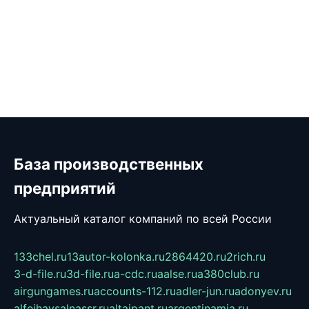
База производственных
предприятий
Актуальный каталог компаний по всей России
133chel.ru
13autor-kolonka.ru
2864420.ru
2rich.ru
3-d-file.ru
3d-file.ru
a-cdc.ru
aalse.ru
a380club.ru
airgungames.ru
accounts-112.ru
adler-jun.ru
adonyev.ru
alfeihavsalnassr.ru
altaipant.ru
argentinamia.ru