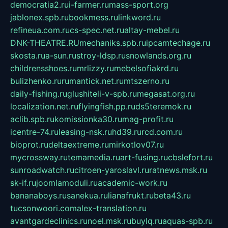
democratia2.ru
i-farmer.ru
mass-sport.org
jablonex.spb.ru
bookmess.ru
linkword.ru
refineua.com.ru
cs-spec.net.ru
altay-mebel.ru
DNK-THEATRE.RU
mechaniks.spb.ru
ipcamtechage.ru
skosta.ru
a-sun.ru
stroy-ldsp.ru
snowlands.org.ru
childrensshoes.ru
mrlizzy.ru
mebelsofiakrd.ru
bulizhenko.ru
rumantick.net.ru
mtszerno.ru
daily-fishing.ru
glushiteli-v-spb.ru
megasat.org.ru
localization.net.ru
flyingfish.pp.ru
ds5teremok.ru
aclib.spb.ru
komissionka30.ru
mag-profit.ru
icentre-74.ru
leasing-nsk.ru
hd39.ru
rcd.com.ru
bioprot.ru
deltaextreme.ru
mirkotlov07.ru
mycrossway.ru
temamedia.ru
art-fusing.ru
cbslefort.ru
sunroadwatch.ru
citroen-yaroslavl.ru
ratnews.msk.ru
sk-if.ru
joomlamoduli.ru
academic-work.ru
bananaboys.ru
sanekua.ru
lianafrukt.ru
beta43.ru
tucsonwoori.com
alex-translation.ru
avantgardeclinics.ru
noel.msk.ru
buylq.ru
aquas-spb.ru