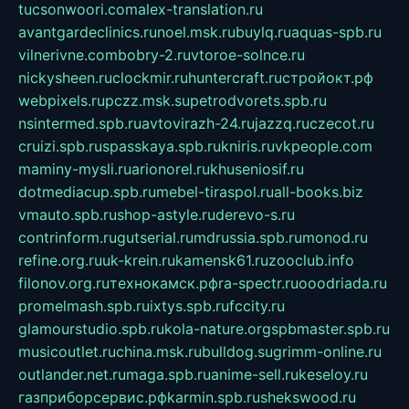
tucsonwoori.com
alex-translation.ru
avantgardeclinics.ru
noel.msk.ru
buylq.ru
aquas-spb.ru
vilnerivne.com
bobry-2.ru
vtoroe-solnce.ru
nickysheen.ru
clockmir.ru
huntercraft.ru
стройокт.рф
webpixels.ru
pczz.msk.su
petrodvorets.spb.ru
nsintermed.spb.ru
avtovirazh-24.ru
jazzq.ru
czecot.ru
cruizi.spb.ru
spasskaya.spb.ru
kniris.ru
vkpeople.com
maminy-mysli.ru
arionorel.ru
khuseniosif.ru
dotmediacup.spb.ru
mebel-tiraspol.ru
all-books.biz
vmauto.spb.ru
shop-astyle.ru
derevo-s.ru
contrinform.ru
gutserial.ru
mdrussia.spb.ru
monod.ru
refine.org.ru
uk-krein.ru
kamensk61.ru
zooclub.info
filonov.org.ru
технокамск.рф
ra-spectr.ru
ooodriada.ru
promelmash.spb.ru
ixtys.spb.ru
fccity.ru
glamourstudio.spb.ru
kola-nature.org
spbmaster.spb.ru
musicoutlet.ru
china.msk.ru
bulldog.su
grimm-online.ru
outlander.net.ru
maga.spb.ru
anime-sell.ru
keseloy.ru
газприборсервис.рф
karmin.spb.ru
shekswood.ru