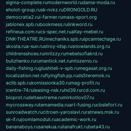
sigma-complete.ru
modernworld.ru
dama-moda.ru
eholot-group.ru
sk-nvkz.ru
DRONGOLD.RU
democratia2.ru
i-farmer.ru
mass-sport.org
jablonex.spb.ru
bookmess.ru
linkword.ru
refineua.com.ru
cs-spec.net.ru
altay-mebel.ru
DNK-THEATRE.RU
mechaniks.spb.ru
ipcamtechage.ru
skosta.ru
a-sun.ru
stroy-ldsp.ru
snowlands.org.ru
childrensshoes.ru
mrlizzy.ru
mebelsofiakrd.ru
bulizhenko.ru
rumantick.net.ru
mtszerno.ru
daily-fishing.ru
glushiteli-v-spb.ru
megasat.org.ru
localization.net.ru
flyingfish.pp.ru
ds5teremok.ru
aclib.spb.ru
komissionka30.ru
mag-profit.ru
icentre-74.ru
leasing-nsk.ru
hd39.ru
rcd.com.ru
bioprot.ru
deltaextreme.ru
mirkotlov07.ru
mycrossway.ru
temamedia.ru
art-fusing.ru
cbslefort.ru
sunroadwatch.ru
citroen-yaroslavl.ru
ratnews.msk.ru
sk-if.ru
joomlamoduli.ru
academic-work.ru
bananaboys.ru
sanekua.ru
lianafrukt.ru
beta43.ru