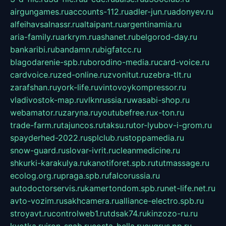
airgungames.ru
accounts-112.ru
adler-jun.ru
adonyev.ru
alfeihavsalnassr.ru
altaipant.ru
argentinamia.ru
aria-family.ru
arkrym.ru
ashanet.ru
belgorod-day.ru
bankaribi.ru
bandamn.ru
bigfatcc.ru
blagodarenie-spb.ru
borodino-media.ru
card-voice.ru
cardvoice.ru
zed-online.ru
zvonitut.ru
zebra-tlt.ru
zarafshan.ru
york-life.ru
vintovoykompressor.ru
vladivostok-map.ru
vlknrussia.ru
wasabi-shop.ru
webamator.ru
zaryna.ru
youtubefree.ru
x-ton.ru
trade-farm.ru
tajuncos.ru
taksu.ru
tor-lyubov-i-grom.ru
spayderhed-2022.ru
splclub.ru
stoppamedia.ru
snow-guard.ru
slovar-ivrit.ru
cleanmedicine.ru
shkurki-karakulya.ru
kanotiforet.spb.ru
tutmassage.ru
ecolog.org.ru
praga.spb.ru
falcorussia.ru
autodoctorservis.ru
kamertondom.spb.ru
net-life.net.ru
avto-vozim.ru
sakhcamera.ru
alliance-electro.spb.ru
stroyavt.ru
controlweb1.ru
tdsak74.ru
kinzozo-ru.ru
kvotka.ru
iron-snab.ru
costa-bella.ru
eugrus.pp.ru