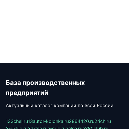
База производственных
предприятий
Актуальный каталог компаний по всей России
133chel.ru
13autor-kolonka.ru
2864420.ru
2rich.ru
3-d-file.ru
3d-file.ru
a-cdc.ru
aalse.ru
a380club.ru