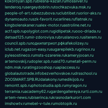
kokoroyari.spb.ru
blesna-kazan.ru
mossilver.ru
lenderoq.ru
sergeydobrin.ru
tochkazvuka.msk.ru
people-of-art.ru
bezzubova.ru
clubtibet.ru
orior-aks.ru
dynamoauto.ru
szk-favorit.ru
carlines.ru
flatnsk.ru
kingbolenskaner.ru
alex-motor.ru
astroline.net.ru
act1.spb.ru
polyglot.com.ru
gidlipetsk.ru
ooo-driada.ru
detsad125.ru
mir-zdoroviya.ru
bruslanovo.ru
siterem.ru
council.spb.ru
лодкипатриот.рф
kafekolizey.ru
iclub.net.ru
gazon-easy.ru
sugarepilekb.ru
grinox.ru
pylesostineco.ru
msts-ozarenie.ru
kameryjooan.ru
artemovskij.ru
dopler.spb.ru
aid70.ru
metall-perm.ru
ndm.msk.ru
ratingzooshop.ru
apiaccess.ru
globalautotrade.info
bezverhovskoe.ru
drsschool.ru
ZOOSMART.SPB.RU
dalakony.ru
medikijob.ru
remontt.spb.ru
photostudia.spb.ru
myragon.ru
terramia.ru
academy62.ru
gardengallereya.ru
rti.com.ru
artem-news.ru
biserinca.ru
krasnodarkurort.com
imshowtv.ru
mebel-v-tule.ru
mobtopik.ru