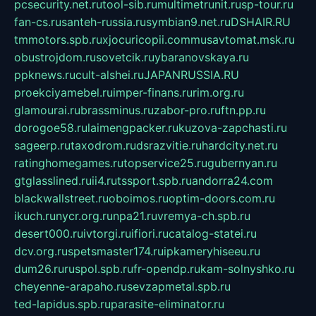
pcsecurity.net.ru
tool-sib.ru
multimetrunit.ru
sp-tour.ru
fan-cs.ru
santeh-russia.ru
symbian9.net.ru
DSHAIR.RU
tmmotors.spb.ru
xjocuricopii.com
musavtomat.msk.ru
obustrojdom.ru
sovetcik.ru
ybaranovskaya.ru
ppknews.ru
cult-alshei.ru
JAPANRUSSIA.RU
proekciyamebel.ru
imper-finans.ru
rim.org.ru
glamourai.ru
brassminus.ru
zabor-pro.ru
ftn.pp.ru
dorogoe58.ru
laimengpacker.ru
kuzova-zapchasti.ru
sageerp.ru
taxodrom.ru
dsrazvitie.ru
hardcity.net.ru
ratinghomegames.ru
topservice25.ru
gubernyan.ru
gtglasslined.ru
ii4.ru
tssport.spb.ru
andorra24.com
blackwallstreet.ru
oboimos.ru
optim-doors.com.ru
ikuch.ru
nycr.org.ru
npa21.ru
vremya-ch.spb.ru
desert000.ru
ivtorgi.ru
ifiori.ru
catalog-statei.ru
dcv.org.ru
spetsmaster174.ru
ipkameryhiseeu.ru
dum26.ru
ruspol.spb.ru
fr-opendp.ru
kam-solnyshko.ru
cheyenne-arapaho.ru
sevzapmetal.spb.ru
ted-lapidus.spb.ru
parasite-eliminator.ru