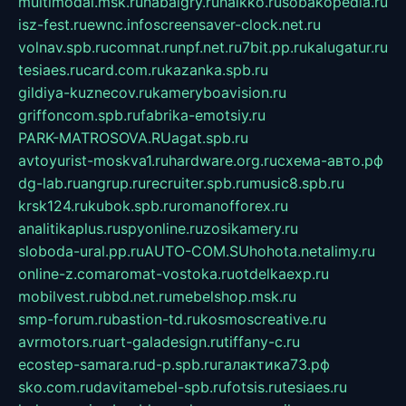
multimodal.msk.ru
habaigry.ru
haikko.ru
sobakopedia.ru
isz-fest.ru
ewnc.info
screensaver-clock.net.ru
volnav.spb.ru
comnat.ru
npf.net.ru
7bit.pp.ru
kalugatur.ru
tesiaes.ru
card.com.ru
kazanka.spb.ru
gildiya-kuznecov.ru
kameryboavision.ru
griffoncom.spb.ru
fabrika-emotsiy.ru
PARK-MATROSOVA.RU
agat.spb.ru
avtoyurist-moskva1.ru
hardware.org.ru
схема-авто.рф
dg-lab.ru
angrup.ru
recruiter.spb.ru
music8.spb.ru
krsk124.ru
kubok.spb.ru
romanofforex.ru
analitikaplus.ru
spyonline.ru
zosikamery.ru
sloboda-ural.pp.ru
AUTO-COM.SU
hohota.net
alimy.ru
online-z.com
aromat-vostoka.ru
otdelkaexp.ru
mobilvest.ru
bbd.net.ru
mebelshop.msk.ru
smp-forum.ru
bastion-td.ru
kosmoscreative.ru
avrmotors.ru
art-galadesign.ru
tiffany-c.ru
ecostep-samara.ru
d-p.spb.ru
галактика73.рф
sko.com.ru
davitamebel-spb.ru
fotsis.ru
tesiaes.ru