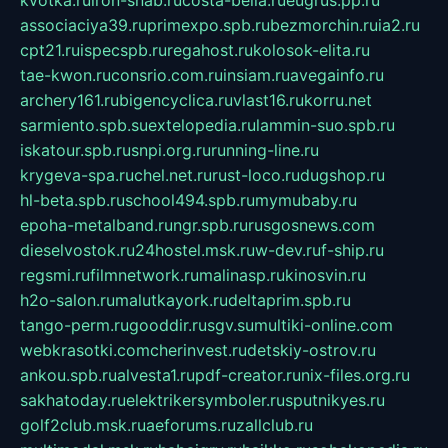
associaciya39.ru
primexpo.spb.ru
bezmorchin.ru
ia2.ru
cpt21.ru
ispecspb.ru
regahost.ru
kolosok-elita.ru
tae-kwon.ru
consrio.com.ru
insiam.ru
avegainfo.ru
archery161.ru
bigencyclica.ru
vlast16.ru
korru.net
sarmiento.spb.su
extelopedia.ru
lammin-suo.spb.ru
iskatour.spb.ru
snpi.org.ru
running-line.ru
krygeva-spa.ru
chel.net.ru
rust-loco.ru
dugshop.ru
hl-beta.spb.ru
school494.spb.ru
mymubaby.ru
epoha-metalband.ru
ngr.spb.ru
rusgosnews.com
dieselvostok.ru
24hostel.msk.ru
w-dev.ru
f-ship.ru
regsmi.ru
filmnetwork.ru
malinasp.ru
kinosvin.ru
h2o-salon.ru
malutkayork.ru
deltaprim.spb.ru
tango-perm.ru
gooddir.ru
sgv.su
multiki-online.com
webkrasotki.com
cherinvest.ru
detskiy-ostrov.ru
ankou.spb.ru
alvesta1.ru
pdf-creator.ru
nix-files.org.ru
sakhatoday.ru
elektrikersymboler.ru
sputnikyes.ru
golf2club.msk.ru
aeforums.ru
zallclub.ru