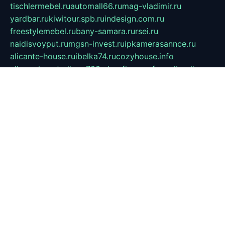
tischlermebel.ru
automall66.ru
mag-vladimir.ru
yardbar.ru
kiwitour.spb.ru
indesign.com.ru
freestylemebel.ru
bany-samara.ru
rsei.ru
naidisvoyput.ru
mgsn-invest.ru
ipkamerasannce.ru
alicante-house.ru
ibelka74.ru
cozyhouse.info
vlkargalev-studio.ru
700mb.ru
figura-ufa.ru
alina-live.ru
belarusiannews.ru
womenknow.ru
dos-vniimk.ru
sega.net.ru
dv.net.ru
phenomenonsofhistory.com
telesputnik.net.ru
wall.pp.ru
pylesosroidmi.ru
gtc-clan.ru
cligs.ru
bibikazap.ru
popova.org.ru
netwhistler.spb.ru
bellvil.ru
bonzon.ru
iss-vladik.ru
defiparis.net.ru
las-gryzas.ru
amku.ru
electednews.spb.ru
feather.org.ru
spar72.ru
tankiigri.ru
dominus.com.ru
ibtree.ru
sanykool.pp.ru
unixlib.org.ru
menatep.spb.ru
gartenterrassen.ru
printeka.ru
skvozilka.com.ru
parkovka-pub.ru
lovemobi.ru
art-ru.ru
emulatorz.com.ru
alucomp.com.ru
tatforum.com.ru
alternativa-profi.ru
dermakler.ru
artsurvey.ru
aredir.ru