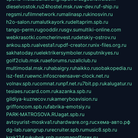
dieselvostok.ru
24hostel.msk.ru
w-dev.ru
f-ship.ru
regsmi.ru
filmnetwork.ru
malinasp.ru
kinosvin.ru
h2o-salon.ru
malutkayork.ru
deltaprim.spb.ru
tango-perm.ru
gooddir.ru
sgv.su
multiki-online.com
webkrasotki.com
cherinvest.ru
detskiy-ostrov.ru
ankou.spb.ru
alvesta1.ru
pdf-creator.ru
nix-files.org.ru
sakhatoday.ru
elektrikersymboler.ru
sputnikyes.ru
golf2club.msk.ru
aeforums.ru
zallclub.ru
multimodal.msk.ru
habaigry.ru
haikko.ru
sobakopedia.ru
isz-fest.ru
ewnc.info
screensaver-clock.net.ru
volnav.spb.ru
comnat.ru
npf.net.ru
7bit.pp.ru
kalugatur.ru
tesiaes.ru
card.com.ru
kazanka.spb.ru
gildiya-kuznecov.ru
kameryboavision.ru
griffoncom.spb.ru
fabrika-emotsiy.ru
PARK-MATROSOVA.RU
agat.spb.ru
avtoyurist-moskva1.ru
hardware.org.ru
схема-авто.рф
dg-lab.ru
angrup.ru
recruiter.spb.ru
music8.spb.ru
krsk124.ru
kubok.spb.ru
romanofforex.ru