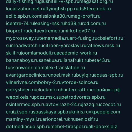
daily-fishing.ru
glushiteli-v-spb.ru
megasat.org.ru
localization.net.ru
flyingfish.pp.ru
ds5teremok.ru
aclib.spb.ru
komissionka30.ru
mag-profit.ru
icentre-74.ru
leasing-nsk.ru
hd39.ru
rcd.com.ru
bioprot.ru
deltaextreme.ru
mirkotlov07.ru
mycrossway.ru
temamedia.ru
art-fusing.ru
cbslefort.ru
sunroadwatch.ru
citroen-yaroslavl.ru
ratnews.msk.ru
sk-if.ru
joomlamoduli.ru
academic-work.ru
bananaboys.ru
sanekua.ru
lianafrukt.ru
beta43.ru
tucsonwoori.com
alex-translation.ru
avantgardeclinics.ru
noel.msk.ru
buylq.ru
aquas-spb.ru
vilnerivne.com
bobry-2.ru
vtoroe-solnce.ru
nickysheen.ru
clockmir.ru
huntercraft.ru
стройокт.рф
webpixels.ru
pczz.msk.su
petrodvorets.spb.ru
nsintermed.spb.ru
avtovirazh-24.ru
jazzq.ru
czecot.ru
cruizi.spb.ru
spasskaya.spb.ru
kniris.ru
vkpeople.com
maminy-mysli.ru
arionorel.ru
khuseniosif.ru
dotmediacup.spb.ru
mebel-tiraspol.ru
all-books.biz