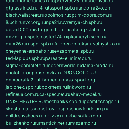
ratinghomegames.ru
topservice25.ru
gubernyan.ru
gtglasslined.ru
ii4.ru
tssport.spb.ru
andorra24.com
blackwallstreet.ru
oboimos.ru
optim-doors.com.ru
ikuch.ru
nycr.org.ru
npa21.ru
vremya-ch.spb.ru
desert000.ru
ivtorgi.ru
ifiori.ru
catalog-statei.ru
dcv.org.ru
spetsmaster174.ru
ipkameryhiseeu.ru
dum26.ru
ruspol.spb.ru
fr-opendp.ru
kam-solnyshko.ru
cheyenne-arapaho.ru
sevzapmetal.spb.ru
ted-lapidus.spb.ru
parasite-eliminator.ru
sigma-complete.ru
modernworld.ru
dama-moda.ru
eholot-group.ru
sk-nvkz.ru
DRONGOLD.RU
democratia2.ru
i-farmer.ru
mass-sport.org
jablonex.spb.ru
bookmess.ru
linkword.ru
refineua.com.ru
cs-spec.net.ru
altay-mebel.ru
DNK-THEATRE.RU
mechaniks.spb.ru
ipcamtechage.ru
skosta.ru
a-sun.ru
stroy-ldsp.ru
snowlands.org.ru
childrensshoes.ru
mrlizzy.ru
mebelsofiakrd.ru
bulizhenko.ru
rumantick.net.ru
mtszerno.ru