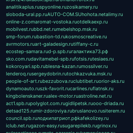
analitikaplus.ru
spyonline.ru
zosikamery.ru
sloboda-ural.pp.ru
AUTO-COM.SU
hohota.net
alimy.ru
online-z.com
aromat-vostoka.ru
otdelkaexp.ru
mobilvest.ru
bbd.net.ru
mebelshop.msk.ru
smp-forum.ru
bastion-td.ru
kosmoscreative.ru
avrmotors.ru
art-galadesign.ru
tiffany-c.ru
ecostep-samara.ru
d-p.spb.ru
галактика73.рф
sko.com.ru
davitamebel-spb.ru
fotsis.ru
tesiaes.ru
kokoroyari.spb.ru
blesna-kazan.ru
mossilver.ru
lenderoq.ru
sergeydobrin.ru
tochkazvuka.msk.ru
people-of-art.ru
bezzubova.ru
clubtibet.ru
orior-aks.ru
dynamoauto.ru
szk-favorit.ru
carlines.ru
flatnsk.ru
kingbolenskaner.ru
alex-motor.ru
astroline.net.ru
act1.spb.ru
polyglot.com.ru
gidlipetsk.ru
ooo-driada.ru
detsad125.ru
mir-zdoroviya.ru
bruslanovo.ru
siterem.ru
council.spb.ru
лодкипатриот.рф
kafekolizey.ru
iclub.net.ru
gazon-easy.ru
sugarepilekb.ru
grinox.ru