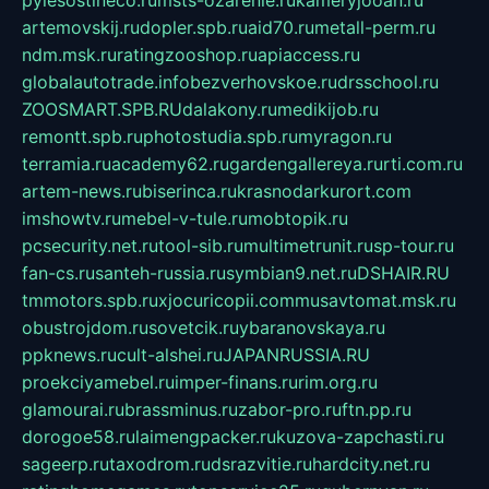
pylesostineco.ru
msts-ozarenie.ru
kameryjooan.ru
artemovskij.ru
dopler.spb.ru
aid70.ru
metall-perm.ru
ndm.msk.ru
ratingzooshop.ru
apiaccess.ru
globalautotrade.info
bezverhovskoe.ru
drsschool.ru
ZOOSMART.SPB.RU
dalakony.ru
medikijob.ru
remontt.spb.ru
photostudia.spb.ru
myragon.ru
terramia.ru
academy62.ru
gardengallereya.ru
rti.com.ru
artem-news.ru
biserinca.ru
krasnodarkurort.com
imshowtv.ru
mebel-v-tule.ru
mobtopik.ru
pcsecurity.net.ru
tool-sib.ru
multimetrunit.ru
sp-tour.ru
fan-cs.ru
santeh-russia.ru
symbian9.net.ru
DSHAIR.RU
tmmotors.spb.ru
xjocuricopii.com
musavtomat.msk.ru
obustrojdom.ru
sovetcik.ru
ybaranovskaya.ru
ppknews.ru
cult-alshei.ru
JAPANRUSSIA.RU
proekciyamebel.ru
imper-finans.ru
rim.org.ru
glamourai.ru
brassminus.ru
zabor-pro.ru
ftn.pp.ru
dorogoe58.ru
laimengpacker.ru
kuzova-zapchasti.ru
sageerp.ru
taxodrom.ru
dsrazvitie.ru
hardcity.net.ru