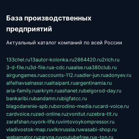
База производственных
предприятий
Актуальный каталог компаний по всей России
133chel.ru
13autor-kolonka.ru
2864420.ru
2rich.ru
3-d-file.ru
3d-file.ru
a-cdc.ru
aalse.ru
a380club.ru
airgungames.ru
accounts-112.ru
adler-jun.ru
adonyev.ru
alfeihavsalnassr.ru
altaipant.ru
argentinamia.ru
aria-family.ru
arkrym.ru
ashanet.ru
belgorod-day.ru
bankaribi.ru
bandamn.ru
bigfatcc.ru
blagodarenie-spb.ru
borodino-media.ru
card-voice.ru
cardvoice.ru
zed-online.ru
zvonitut.ru
zebra-tlt.ru
zarafshan.ru
york-life.ru
vintovoykompressor.ru
vladivostok-map.ru
vlknrussia.ru
wasabi-shop.ru
webamator.ru
zaryna.ru
youtubefree.ru
x-ton.ru