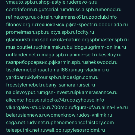
vmauto.spb.ru
shop-astyle.ru
derevo-s.ru
contrinform.ru
gutserial.ru
mdrussia.spb.ru
monod.ru
refine.org.ru
uk-krein.ru
kamensk61.ru
zooclub.info
filonov.org.ru
технокамск.рф
ra-spectr.ru
ooodriada.ru
promelmash.spb.ru
ixtys.spb.ru
fccity.ru
glamourstudio.spb.ru
kola-nature.org
spbmaster.spb.ru
musicoutlet.ru
china.msk.ru
bulldog.su
grimm-online.ru
outlander.net.ru
maga.spb.ru
anime-sell.ru
keseloy.ru
газприборсервис.рф
karmin.spb.ru
shekswood.ru
tischlermebel.ru
automall66.ru
mag-vladimir.ru
yardbar.ru
kiwitour.spb.ru
indesign.com.ru
freestylemebel.ru
bany-samara.ru
rsei.ru
naidisvoyput.ru
mgsn-invest.ru
ipkamerasannce.ru
alicante-house.ru
ibelka74.ru
cozyhouse.info
vlkargalev-studio.ru
700mb.ru
figura-ufa.ru
alina-live.ru
belarusiannews.ru
womenknow.ru
dos-vniimk.ru
sega.net.ru
dv.net.ru
phenomenonsofhistory.com
telesputnik.net.ru
wall.pp.ru
pylesosroidmi.ru