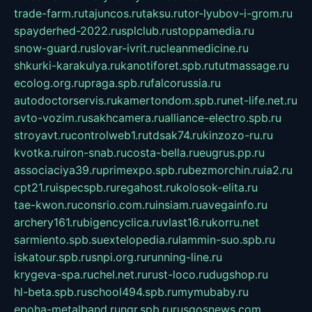
trade-farm.ru
tajuncos.ru
taksu.ru
tor-lyubov-i-grom.ru
spayderhed-2022.ru
splclub.ru
stoppamedia.ru
snow-guard.ru
slovar-ivrit.ru
cleanmedicine.ru
shkurki-karakulya.ru
kanotiforet.spb.ru
tutmassage.ru
ecolog.org.ru
praga.spb.ru
falcorussia.ru
autodoctorservis.ru
kamertondom.spb.ru
net-life.net.ru
avto-vozim.ru
sakhcamera.ru
alliance-electro.spb.ru
stroyavt.ru
controlweb1.ru
tdsak74.ru
kinzozo-ru.ru
kvotka.ru
iron-snab.ru
costa-bella.ru
eugrus.pp.ru
associaciya39.ru
primexpo.spb.ru
bezmorchin.ru
ia2.ru
cpt21.ru
ispecspb.ru
regahost.ru
kolosok-elita.ru
tae-kwon.ru
consrio.com.ru
insiam.ru
avegainfo.ru
archery161.ru
bigencyclica.ru
vlast16.ru
korru.net
sarmiento.spb.su
extelopedia.ru
lammin-suo.spb.ru
iskatour.spb.ru
snpi.org.ru
running-line.ru
krygeva-spa.ru
chel.net.ru
rust-loco.ru
dugshop.ru
hl-beta.spb.ru
school494.spb.ru
mymubaby.ru
epoha-metalband.ru
ngr.spb.ru
rusgosnews.com