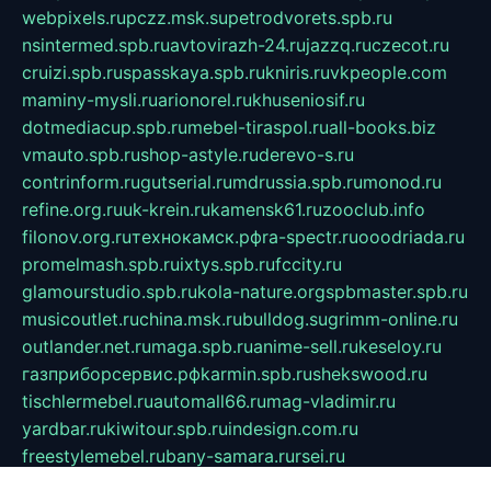
webpixels.ru
pczz.msk.su
petrodvorets.spb.ru
nsintermed.spb.ru
avtovirazh-24.ru
jazzq.ru
czecot.ru
cruizi.spb.ru
spasskaya.spb.ru
kniris.ru
vkpeople.com
maminy-mysli.ru
arionorel.ru
khuseniosif.ru
dotmediacup.spb.ru
mebel-tiraspol.ru
all-books.biz
vmauto.spb.ru
shop-astyle.ru
derevo-s.ru
contrinform.ru
gutserial.ru
mdrussia.spb.ru
monod.ru
refine.org.ru
uk-krein.ru
kamensk61.ru
zooclub.info
filonov.org.ru
технокамск.рф
ra-spectr.ru
ooodriada.ru
promelmash.spb.ru
ixtys.spb.ru
fccity.ru
glamourstudio.spb.ru
kola-nature.org
spbmaster.spb.ru
musicoutlet.ru
china.msk.ru
bulldog.su
grimm-online.ru
outlander.net.ru
maga.spb.ru
anime-sell.ru
keseloy.ru
газприборсервис.рф
karmin.spb.ru
shekswood.ru
tischlermebel.ru
automall66.ru
mag-vladimir.ru
yardbar.ru
kiwitour.spb.ru
indesign.com.ru
freestylemebel.ru
bany-samara.ru
rsei.ru
naidisvoyput.ru
mgsn-invest.ru
ipkamerasannce.ru