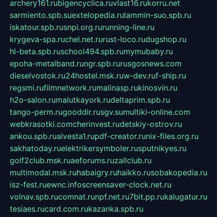
archery161.ru
bigencyclica.ru
vlast16.ru
korru.net
sarmiento.spb.su
extelopedia.ru
lammin-suo.spb.ru
iskatour.spb.ru
snpi.org.ru
running-line.ru
krygeva-spa.ru
chel.net.ru
rust-loco.ru
dugshop.ru
hl-beta.spb.ru
school494.spb.ru
mymubaby.ru
epoha-metalband.ru
ngr.spb.ru
rusgosnews.com
dieselvostok.ru
24hostel.msk.ru
w-dev.ru
f-ship.ru
regsmi.ru
filmnetwork.ru
malinasp.ru
kinosvin.ru
h2o-salon.ru
malutkayork.ru
deltaprim.spb.ru
tango-perm.ru
gooddir.ru
sgv.su
multiki-online.com
webkrasotki.com
cherinvest.ru
detskiy-ostrov.ru
ankou.spb.ru
alvesta1.ru
pdf-creator.ru
nix-files.org.ru
sakhatoday.ru
elektrikersymboler.ru
sputnikyes.ru
golf2club.msk.ru
aeforums.ru
zallclub.ru
multimodal.msk.ru
habaigry.ru
haikko.ru
sobakopedia.ru
isz-fest.ru
ewnc.info
screensaver-clock.net.ru
volnav.spb.ru
comnat.ru
npf.net.ru
7bit.pp.ru
kalugatur.ru
tesiaes.ru
card.com.ru
kazanka.spb.ru