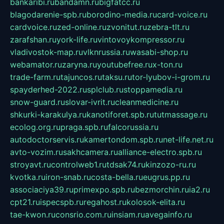
bankaribi.ru
bandamn.ru
bigfatcc.ru
blagodarenie-spb.ru
borodino-media.ru
card-voice.ru
cardvoice.ru
zed-online.ru
zvonitut.ru
zebra-tlt.ru
zarafshan.ru
york-life.ru
vintovoykompressor.ru
vladivostok-map.ru
vlknrussia.ru
wasabi-shop.ru
webamator.ru
zaryna.ru
youtubefree.ru
x-ton.ru
trade-farm.ru
tajuncos.ru
taksu.ru
tor-lyubov-i-grom.ru
spayderhed-2022.ru
splclub.ru
stoppamedia.ru
snow-guard.ru
slovar-ivrit.ru
cleanmedicine.ru
shkurki-karakulya.ru
kanotiforet.spb.ru
tutmassage.ru
ecolog.org.ru
praga.spb.ru
falcorussia.ru
autodoctorservis.ru
kamertondom.spb.ru
net-life.net.ru
avto-vozim.ru
sakhcamera.ru
alliance-electro.spb.ru
stroyavt.ru
controlweb1.ru
tdsak74.ru
kinzozo-ru.ru
kvotka.ru
iron-snab.ru
costa-bella.ru
eugrus.pp.ru
associaciya39.ru
primexpo.spb.ru
bezmorchin.ru
ia2.ru
cpt21.ru
ispecspb.ru
regahost.ru
kolosok-elita.ru
tae-kwon.ru
consrio.com.ru
insiam.ru
avegainfo.ru