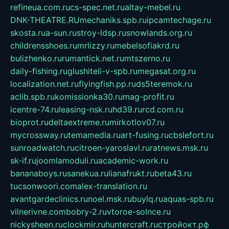
refineua.com.ru
cs-spec.net.ru
altay-mebel.ru
DNK-THEATRE.RU
mechaniks.spb.ru
ipcamtechage.ru
skosta.ru
a-sun.ru
stroy-ldsp.ru
snowlands.org.ru
childrensshoes.ru
mrlizzy.ru
mebelsofiakrd.ru
bulizhenko.ru
rumantick.net.ru
mtszerno.ru
daily-fishing.ru
glushiteli-v-spb.ru
megasat.org.ru
localization.net.ru
flyingfish.pp.ru
ds5teremok.ru
aclib.spb.ru
komissionka30.ru
mag-profit.ru
icentre-74.ru
leasing-nsk.ru
hd39.ru
rcd.com.ru
bioprot.ru
deltaextreme.ru
mirkotlov07.ru
mycrossway.ru
temamedia.ru
art-fusing.ru
cbslefort.ru
sunroadwatch.ru
citroen-yaroslavl.ru
ratnews.msk.ru
sk-if.ru
joomlamoduli.ru
academic-work.ru
bananaboys.ru
sanekua.ru
lianafrukt.ru
beta43.ru
tucsonwoori.com
alex-translation.ru
avantgardeclinics.ru
noel.msk.ru
buylq.ru
aquas-spb.ru
vilnerivne.com
bobry-2.ru
vtoroe-solnce.ru
nickysheen.ru
clockmir.ru
huntercraft.ru
стройокт.рф