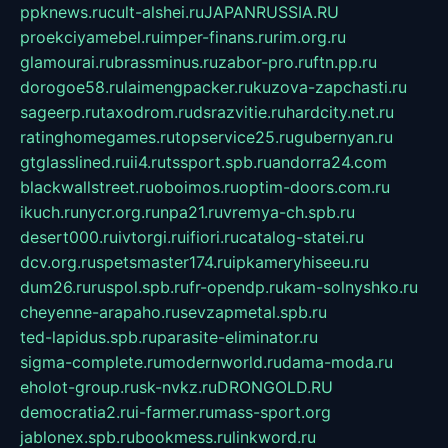
ppknews.ru
cult-alshei.ru
JAPANRUSSIA.RU
proekciyamebel.ru
imper-finans.ru
rim.org.ru
glamourai.ru
brassminus.ru
zabor-pro.ru
ftn.pp.ru
dorogoe58.ru
laimengpacker.ru
kuzova-zapchasti.ru
sageerp.ru
taxodrom.ru
dsrazvitie.ru
hardcity.net.ru
ratinghomegames.ru
topservice25.ru
gubernyan.ru
gtglasslined.ru
ii4.ru
tssport.spb.ru
andorra24.com
blackwallstreet.ru
oboimos.ru
optim-doors.com.ru
ikuch.ru
nycr.org.ru
npa21.ru
vremya-ch.spb.ru
desert000.ru
ivtorgi.ru
ifiori.ru
catalog-statei.ru
dcv.org.ru
spetsmaster174.ru
ipkameryhiseeu.ru
dum26.ru
ruspol.spb.ru
fr-opendp.ru
kam-solnyshko.ru
cheyenne-arapaho.ru
sevzapmetal.spb.ru
ted-lapidus.spb.ru
parasite-eliminator.ru
sigma-complete.ru
modernworld.ru
dama-moda.ru
eholot-group.ru
sk-nvkz.ru
DRONGOLD.RU
democratia2.ru
i-farmer.ru
mass-sport.org
jablonex.spb.ru
bookmess.ru
linkword.ru