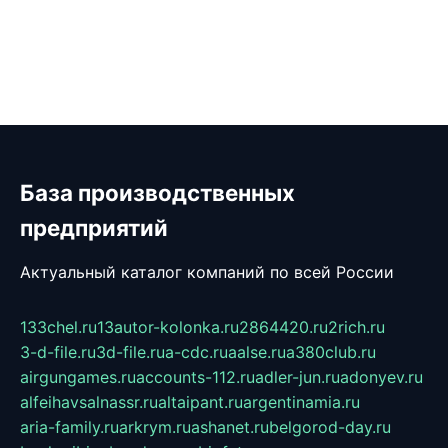
База производственных
предприятий
Актуальный каталог компаний по всей России
133chel.ru
13autor-kolonka.ru
2864420.ru
2rich.ru
3-d-file.ru
3d-file.ru
a-cdc.ru
aalse.ru
a380club.ru
airgungames.ru
accounts-112.ru
adler-jun.ru
adonyev.ru
alfeihavsalnassr.ru
altaipant.ru
argentinamia.ru
aria-family.ru
arkrym.ru
ashanet.ru
belgorod-day.ru