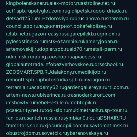
kingbolenskaner.ru
alex-motor.ru
astroline.net.ru
act1.spb.ru
polyglot.com.ru
gidlipetsk.ru
ooo-driada.ru
detsad125.ru
mir-zdoroviya.ru
bruslanovo.ru
siterem.ru
council.spb.ru
лодкипатриот.рф
kafekolizey.ru
iclub.net.ru
gazon-easy.ru
sugarepilekb.ru
grinox.ru
pylesostineco.ru
msts-ozarenie.ru
kameryjooan.ru
artemovskij.ru
dopler.spb.ru
aid70.ru
metall-perm.ru
ndm.msk.ru
ratingzooshop.ru
apiaccess.ru
globalautotrade.info
bezverhovskoe.ru
drsschool.ru
ZOOSMART.SPB.RU
dalakony.ru
medikijob.ru
remontt.spb.ru
photostudia.spb.ru
myragon.ru
terramia.ru
academy62.ru
gardengallereya.ru
rti.com.ru
artem-news.ru
biserinca.ru
krasnodarkurort.com
imshowtv.ru
mebel-v-tule.ru
mobtopik.ru
pcsecurity.net.ru
tool-sib.ru
multimetrunit.ru
sp-tour.ru
fan-cs.ru
santeh-russia.ru
symbian9.net.ru
DSHAIR.RU
tmmotors.spb.ru
xjocuricopii.com
musavtomat.msk.ru
obustrojdom.ru
sovetcik.ru
ybaranovskaya.ru