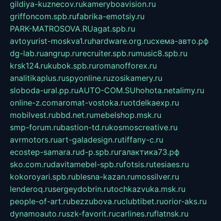
gildiya-kuznecov.ru
kameryboavision.ru
griffoncom.spb.ru
fabrika-emotsiy.ru
PARK-MATROSOVA.RU
agat.spb.ru
avtoyurist-moskva1.ru
hardware.org.ru
схема-авто.рф
dg-lab.ru
angrup.ru
recruiter.spb.ru
music8.spb.ru
krsk124.ru
kubok.spb.ru
romanofforex.ru
analitikaplus.ru
spyonline.ru
zosikamery.ru
sloboda-ural.pp.ru
AUTO-COM.SU
hohota.net
alimy.ru
online-z.com
aromat-vostoka.ru
otdelkaexp.ru
mobilvest.ru
bbd.net.ru
mebelshop.msk.ru
smp-forum.ru
bastion-td.ru
kosmoscreative.ru
avrmotors.ru
art-galadesign.ru
tiffany-c.ru
ecostep-samara.ru
d-p.spb.ru
галактика73.рф
sko.com.ru
davitamebel-spb.ru
fotsis.ru
tesiaes.ru
kokoroyari.spb.ru
blesna-kazan.ru
mossilver.ru
lenderoq.ru
sergeydobrin.ru
tochkazvuka.msk.ru
people-of-art.ru
bezzubova.ru
clubtibet.ru
orior-aks.ru
dynamoauto.ru
szk-favorit.ru
carlines.ru
flatnsk.ru