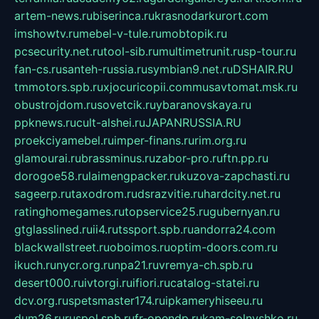
artem-news.ru
biserinca.ru
krasnodarkurort.com
imshowtv.ru
mebel-v-tule.ru
mobtopik.ru
pcsecurity.net.ru
tool-sib.ru
multimetrunit.ru
sp-tour.ru
fan-cs.ru
santeh-russia.ru
symbian9.net.ru
DSHAIR.RU
tmmotors.spb.ru
xjocuricopii.com
musavtomat.msk.ru
obustrojdom.ru
sovetcik.ru
ybaranovskaya.ru
ppknews.ru
cult-alshei.ru
JAPANRUSSIA.RU
proekciyamebel.ru
imper-finans.ru
rim.org.ru
glamourai.ru
brassminus.ru
zabor-pro.ru
ftn.pp.ru
dorogoe58.ru
laimengpacker.ru
kuzova-zapchasti.ru
sageerp.ru
taxodrom.ru
dsrazvitie.ru
hardcity.net.ru
ratinghomegames.ru
topservice25.ru
gubernyan.ru
gtglasslined.ru
ii4.ru
tssport.spb.ru
andorra24.com
blackwallstreet.ru
oboimos.ru
optim-doors.com.ru
ikuch.ru
nycr.org.ru
npa21.ru
vremya-ch.spb.ru
desert000.ru
ivtorgi.ru
ifiori.ru
catalog-statei.ru
dcv.org.ru
spetsmaster174.ru
ipkameryhiseeu.ru
dum26.ru
ruspol.spb.ru
fr-opendp.ru
kam-solnyshko.ru