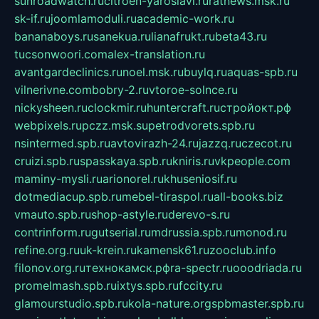
sunroadwatch.ru
citroen-yaroslavl.ru
ratnews.msk.ru
sk-if.ru
joomlamoduli.ru
academic-work.ru
bananaboys.ru
sanekua.ru
lianafrukt.ru
beta43.ru
tucsonwoori.com
alex-translation.ru
avantgardeclinics.ru
noel.msk.ru
buylq.ru
aquas-spb.ru
vilnerivne.com
bobry-2.ru
vtoroe-solnce.ru
nickysheen.ru
clockmir.ru
huntercraft.ru
стройокт.рф
webpixels.ru
pczz.msk.su
petrodvorets.spb.ru
nsintermed.spb.ru
avtovirazh-24.ru
jazzq.ru
czecot.ru
cruizi.spb.ru
spasskaya.spb.ru
kniris.ru
vkpeople.com
maminy-mysli.ru
arionorel.ru
khuseniosif.ru
dotmediacup.spb.ru
mebel-tiraspol.ru
all-books.biz
vmauto.spb.ru
shop-astyle.ru
derevo-s.ru
contrinform.ru
gutserial.ru
mdrussia.spb.ru
monod.ru
refine.org.ru
uk-krein.ru
kamensk61.ru
zooclub.info
filonov.org.ru
технокамск.рф
ra-spectr.ru
ooodriada.ru
promelmash.spb.ru
ixtys.spb.ru
fccity.ru
glamourstudio.spb.ru
kola-nature.org
spbmaster.spb.ru