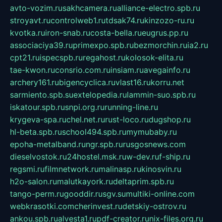
avto-vozim.ru
sakhcamera.ru
alliance-electro.spb.ru
stroyavt.ru
controlweb1.ru
tdsak74.ru
kinzozo-ru.ru
kvotka.ru
iron-snab.ru
costa-bella.ru
eugrus.pp.ru
associaciya39.ru
primexpo.spb.ru
bezmorchin.ru
ia2.ru
cpt21.ru
ispecspb.ru
regahost.ru
kolosok-elita.ru
tae-kwon.ru
consrio.com.ru
insiam.ru
avegainfo.ru
archery161.ru
bigencyclica.ru
vlast16.ru
korru.net
sarmiento.spb.su
extelopedia.ru
lammin-suo.spb.ru
iskatour.spb.ru
snpi.org.ru
running-line.ru
krygeva-spa.ru
chel.net.ru
rust-loco.ru
dugshop.ru
hl-beta.spb.ru
school494.spb.ru
mymubaby.ru
epoha-metalband.ru
ngr.spb.ru
rusgosnews.com
dieselvostok.ru
24hostel.msk.ru
w-dev.ru
f-ship.ru
regsmi.ru
filmnetwork.ru
malinasp.ru
kinosvin.ru
h2o-salon.ru
malutkayork.ru
deltaprim.spb.ru
tango-perm.ru
gooddir.ru
sgv.su
multiki-online.com
webkrasotki.com
cherinvest.ru
detskiy-ostrov.ru
ankou.spb.ru
alvesta1.ru
pdf-creator.ru
nix-files.org.ru