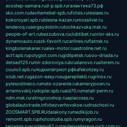
ecostep-samara.ru
d-p.spb.ru
галактика73.рф
sko.com.ru
davitamebel-spb.ru
fotsis.ru
tesiaes.ru
kokoroyari.spb.ru
blesna-kazan.ru
mossilver.ru
lenderoq.ru
sergeydobrin.ru
tochkazvuka.msk.ru
people-of-art.ru
bezzubova.ru
clubtibet.ru
orior-aks.ru
dynamoauto.ru
szk-favorit.ru
carlines.ru
flatnsk.ru
kingbolenskaner.ru
alex-motor.ru
astroline.net.ru
act1.spb.ru
polyglot.com.ru
gidlipetsk.ru
ooo-driada.ru
detsad125.ru
mir-zdoroviya.ru
bruslanovo.ru
siterem.ru
council.spb.ru
лодкипатриот.рф
kafekolizey.ru
iclub.net.ru
gazon-easy.ru
sugarepilekb.ru
grinox.ru
pylesostineco.ru
msts-ozarenie.ru
kameryjooan.ru
artemovskij.ru
dopler.spb.ru
aid70.ru
metall-perm.ru
ndm.msk.ru
ratingzooshop.ru
apiaccess.ru
globalautotrade.info
bezverhovskoe.ru
drsschool.ru
ZOOSMART.SPB.RU
dalakony.ru
medikijob.ru
remontt.spb.ru
photostudia.spb.ru
myragon.ru
terramia.ru
academy62.ru
gardengallereya.ru
rti.com.ru