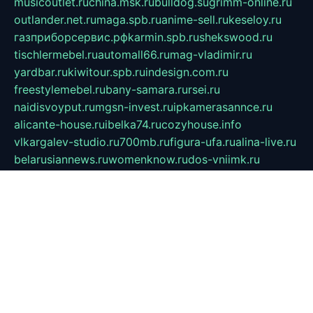
musicoutlet.ru
china.msk.ru
bulldog.su
grimm-online.ru
outlander.net.ru
maga.spb.ru
anime-sell.ru
keseloy.ru
газприборсервис.рф
karmin.spb.ru
shekswood.ru
tischlermebel.ru
automall66.ru
mag-vladimir.ru
yardbar.ru
kiwitour.spb.ru
indesign.com.ru
freestylemebel.ru
bany-samara.ru
rsei.ru
naidisvoyput.ru
mgsn-invest.ru
ipkamerasannce.ru
alicante-house.ru
ibelka74.ru
cozyhouse.info
vlkargalev-studio.ru
700mb.ru
figura-ufa.ru
alina-live.ru
belarusiannews.ru
womenknow.ru
dos-vniimk.ru
sega.net.ru
dv.net.ru
phenomenonsofhistory.com
telesputnik.net.ru
wall.pp.ru
pylesosroidmi.ru
gtc-clan.ru
cligs.ru
bibikazap.ru
popova.org.ru
netwhistler.spb.ru
bellvil.ru
bonzon.ru
iss-vladik.ru
defiparis.net.ru
las-gryzas.ru
amku.ru
electednews.spb.ru
feather.org.ru
spar72.ru
tankiigri.ru
dominus.com.ru
ibtree.ru
sanykool.pp.ru
unixlib.org.ru
menatep.spb.ru
gartenterrassen.ru
printeka.ru