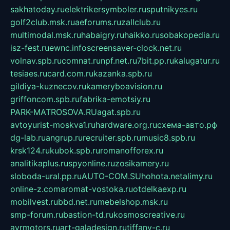
sakhatoday.ru
elektrikersymboler.ru
sputnikyes.ru
golf2club.msk.ru
aeforums.ru
zallclub.ru
multimodal.msk.ru
habaigry.ru
haikko.ru
sobakopedia.ru
isz-fest.ru
ewnc.info
screensaver-clock.net.ru
volnav.spb.ru
comnat.ru
npf.net.ru
7bit.pp.ru
kalugatur.ru
tesiaes.ru
card.com.ru
kazanka.spb.ru
gildiya-kuznecov.ru
kameryboavision.ru
griffoncom.spb.ru
fabrika-emotsiy.ru
PARK-MATROSOVA.RU
agat.spb.ru
avtoyurist-moskva1.ru
hardware.org.ru
схема-авто.рф
dg-lab.ru
angrup.ru
recruiter.spb.ru
music8.spb.ru
krsk124.ru
kubok.spb.ru
romanofforex.ru
analitikaplus.ru
spyonline.ru
zosikamery.ru
sloboda-ural.pp.ru
AUTO-COM.SU
hohota.net
alimy.ru
online-z.com
aromat-vostoka.ru
otdelkaexp.ru
mobilvest.ru
bbd.net.ru
mebelshop.msk.ru
smp-forum.ru
bastion-td.ru
kosmoscreative.ru
avrmotors.ru
art-galadesign.ru
tiffany-c.ru