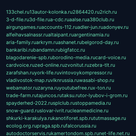
133chel.ru
13autor-kolonka.ru
2864420.ru
2rich.ru
3-d-file.ru
3d-file.ru
a-cdc.ru
aalse.ru
a380club.ru
airgungames.ru
accounts-112.ru
adler-jun.ru
adonyev.ru
alfeihavsalnassr.ru
altaipant.ru
argentinamia.ru
aria-family.ru
arkrym.ru
ashanet.ru
belgorod-day.ru
bankaribi.ru
bandamn.ru
bigfatcc.ru
blagodarenie-spb.ru
borodino-media.ru
card-voice.ru
cardvoice.ru
zed-online.ru
zvonitut.ru
zebra-tlt.ru
zarafshan.ru
york-life.ru
vintovoykompressor.ru
vladivostok-map.ru
vlknrussia.ru
wasabi-shop.ru
webamator.ru
zaryna.ru
youtubefree.ru
x-ton.ru
trade-farm.ru
tajuncos.ru
taksu.ru
tor-lyubov-i-grom.ru
spayderhed-2022.ru
splclub.ru
stoppamedia.ru
snow-guard.ru
slovar-ivrit.ru
cleanmedicine.ru
shkurki-karakulya.ru
kanotiforet.spb.ru
tutmassage.ru
ecolog.org.ru
praga.spb.ru
falcorussia.ru
autodoctorservis.ru
kamertondom.spb.ru
net-life.net.ru