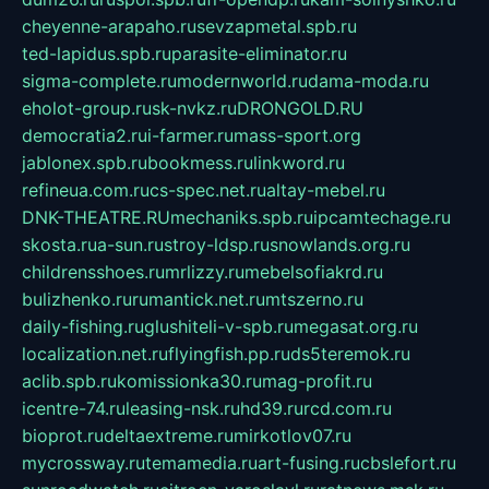
cheyenne-arapaho.ru
sevzapmetal.spb.ru
ted-lapidus.spb.ru
parasite-eliminator.ru
sigma-complete.ru
modernworld.ru
dama-moda.ru
eholot-group.ru
sk-nvkz.ru
DRONGOLD.RU
democratia2.ru
i-farmer.ru
mass-sport.org
jablonex.spb.ru
bookmess.ru
linkword.ru
refineua.com.ru
cs-spec.net.ru
altay-mebel.ru
DNK-THEATRE.RU
mechaniks.spb.ru
ipcamtechage.ru
skosta.ru
a-sun.ru
stroy-ldsp.ru
snowlands.org.ru
childrensshoes.ru
mrlizzy.ru
mebelsofiakrd.ru
bulizhenko.ru
rumantick.net.ru
mtszerno.ru
daily-fishing.ru
glushiteli-v-spb.ru
megasat.org.ru
localization.net.ru
flyingfish.pp.ru
ds5teremok.ru
aclib.spb.ru
komissionka30.ru
mag-profit.ru
icentre-74.ru
leasing-nsk.ru
hd39.ru
rcd.com.ru
bioprot.ru
deltaextreme.ru
mirkotlov07.ru
mycrossway.ru
temamedia.ru
art-fusing.ru
cbslefort.ru