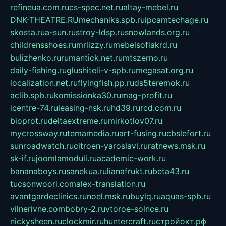
refineua.com.ru
cs-spec.net.ru
altay-mebel.ru
DNK-THEATRE.RU
mechaniks.spb.ru
ipcamtechage.ru
skosta.ru
a-sun.ru
stroy-ldsp.ru
snowlands.org.ru
childrensshoes.ru
mrlizzy.ru
mebelsofiakrd.ru
bulizhenko.ru
rumantick.net.ru
mtszerno.ru
daily-fishing.ru
glushiteli-v-spb.ru
megasat.org.ru
localization.net.ru
flyingfish.pp.ru
ds5teremok.ru
aclib.spb.ru
komissionka30.ru
mag-profit.ru
icentre-74.ru
leasing-nsk.ru
hd39.ru
rcd.com.ru
bioprot.ru
deltaextreme.ru
mirkotlov07.ru
mycrossway.ru
temamedia.ru
art-fusing.ru
cbslefort.ru
sunroadwatch.ru
citroen-yaroslavl.ru
ratnews.msk.ru
sk-if.ru
joomlamoduli.ru
academic-work.ru
bananaboys.ru
sanekua.ru
lianafrukt.ru
beta43.ru
tucsonwoori.com
alex-translation.ru
avantgardeclinics.ru
noel.msk.ru
buylq.ru
aquas-spb.ru
vilnerivne.com
bobry-2.ru
vtoroe-solnce.ru
nickysheen.ru
clockmir.ru
huntercraft.ru
стройокт.рф