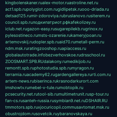
kingbolenskaner.ru
alex-motor.ru
astroline.net.ru
act1.spb.ru
polyglot.com.ru
gidlipetsk.ru
ooo-driada.ru
detsad125.ru
mir-zdoroviya.ru
bruslanovo.ru
siterem.ru
council.spb.ru
лодкипатриот.рф
kafekolizey.ru
iclub.net.ru
gazon-easy.ru
sugarepilekb.ru
grinox.ru
pylesostineco.ru
msts-ozarenie.ru
kameryjooan.ru
artemovskij.ru
dopler.spb.ru
aid70.ru
metall-perm.ru
ndm.msk.ru
ratingzooshop.ru
apiaccess.ru
globalautotrade.info
bezverhovskoe.ru
drsschool.ru
ZOOSMART.SPB.RU
dalakony.ru
medikijob.ru
remontt.spb.ru
photostudia.spb.ru
myragon.ru
terramia.ru
academy62.ru
gardengallereya.ru
rti.com.ru
artem-news.ru
biserinca.ru
krasnodarkurort.com
imshowtv.ru
mebel-v-tule.ru
mobtopik.ru
pcsecurity.net.ru
tool-sib.ru
multimetrunit.ru
sp-tour.ru
fan-cs.ru
santeh-russia.ru
symbian9.net.ru
DSHAIR.RU
tmmotors.spb.ru
xjocuricopii.com
musavtomat.msk.ru
obustrojdom.ru
sovetcik.ru
ybaranovskaya.ru