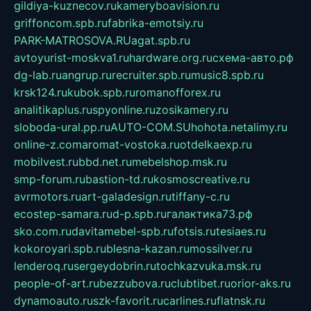
gildiya-kuznecov.ru
kameryboavision.ru
griffoncom.spb.ru
fabrika-emotsiy.ru
PARK-MATROSOVA.RU
agat.spb.ru
avtoyurist-moskva1.ru
hardware.org.ru
схема-авто.рф
dg-lab.ru
angrup.ru
recruiter.spb.ru
music8.spb.ru
krsk124.ru
kubok.spb.ru
romanofforex.ru
analitikaplus.ru
spyonline.ru
zosikamery.ru
sloboda-ural.pp.ru
AUTO-COM.SU
hohota.net
alimy.ru
online-z.com
aromat-vostoka.ru
otdelkaexp.ru
mobilvest.ru
bbd.net.ru
mebelshop.msk.ru
smp-forum.ru
bastion-td.ru
kosmoscreative.ru
avrmotors.ru
art-galadesign.ru
tiffany-c.ru
ecostep-samara.ru
d-p.spb.ru
галактика73.рф
sko.com.ru
davitamebel-spb.ru
fotsis.ru
tesiaes.ru
kokoroyari.spb.ru
blesna-kazan.ru
mossilver.ru
lenderoq.ru
sergeydobrin.ru
tochkazvuka.msk.ru
people-of-art.ru
bezzubova.ru
clubtibet.ru
orior-aks.ru
dynamoauto.ru
szk-favorit.ru
carlines.ru
flatnsk.ru