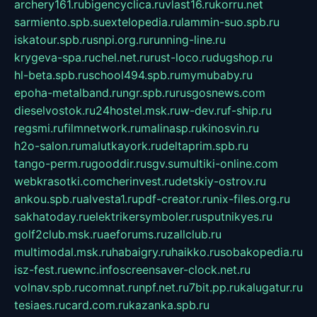
archery161.ru
bigencyclica.ru
vlast16.ru
korru.net
sarmiento.spb.su
extelopedia.ru
lammin-suo.spb.ru
iskatour.spb.ru
snpi.org.ru
running-line.ru
krygeva-spa.ru
chel.net.ru
rust-loco.ru
dugshop.ru
hl-beta.spb.ru
school494.spb.ru
mymubaby.ru
epoha-metalband.ru
ngr.spb.ru
rusgosnews.com
dieselvostok.ru
24hostel.msk.ru
w-dev.ru
f-ship.ru
regsmi.ru
filmnetwork.ru
malinasp.ru
kinosvin.ru
h2o-salon.ru
malutkayork.ru
deltaprim.spb.ru
tango-perm.ru
gooddir.ru
sgv.su
multiki-online.com
webkrasotki.com
cherinvest.ru
detskiy-ostrov.ru
ankou.spb.ru
alvesta1.ru
pdf-creator.ru
nix-files.org.ru
sakhatoday.ru
elektrikersymboler.ru
sputnikyes.ru
golf2club.msk.ru
aeforums.ru
zallclub.ru
multimodal.msk.ru
habaigry.ru
haikko.ru
sobakopedia.ru
isz-fest.ru
ewnc.info
screensaver-clock.net.ru
volnav.spb.ru
comnat.ru
npf.net.ru
7bit.pp.ru
kalugatur.ru
tesiaes.ru
card.com.ru
kazanka.spb.ru