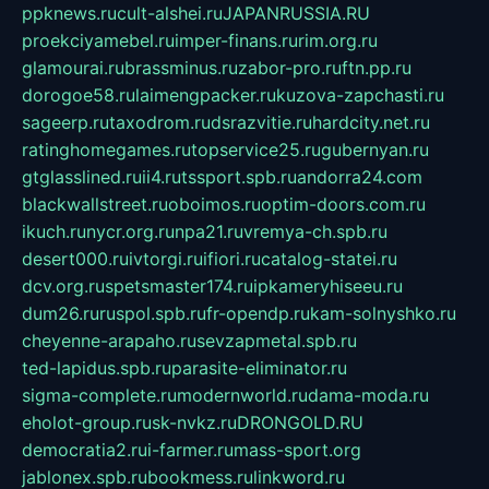
ppknews.ru
cult-alshei.ru
JAPANRUSSIA.RU
proekciyamebel.ru
imper-finans.ru
rim.org.ru
glamourai.ru
brassminus.ru
zabor-pro.ru
ftn.pp.ru
dorogoe58.ru
laimengpacker.ru
kuzova-zapchasti.ru
sageerp.ru
taxodrom.ru
dsrazvitie.ru
hardcity.net.ru
ratinghomegames.ru
topservice25.ru
gubernyan.ru
gtglasslined.ru
ii4.ru
tssport.spb.ru
andorra24.com
blackwallstreet.ru
oboimos.ru
optim-doors.com.ru
ikuch.ru
nycr.org.ru
npa21.ru
vremya-ch.spb.ru
desert000.ru
ivtorgi.ru
ifiori.ru
catalog-statei.ru
dcv.org.ru
spetsmaster174.ru
ipkameryhiseeu.ru
dum26.ru
ruspol.spb.ru
fr-opendp.ru
kam-solnyshko.ru
cheyenne-arapaho.ru
sevzapmetal.spb.ru
ted-lapidus.spb.ru
parasite-eliminator.ru
sigma-complete.ru
modernworld.ru
dama-moda.ru
eholot-group.ru
sk-nvkz.ru
DRONGOLD.RU
democratia2.ru
i-farmer.ru
mass-sport.org
jablonex.spb.ru
bookmess.ru
linkword.ru