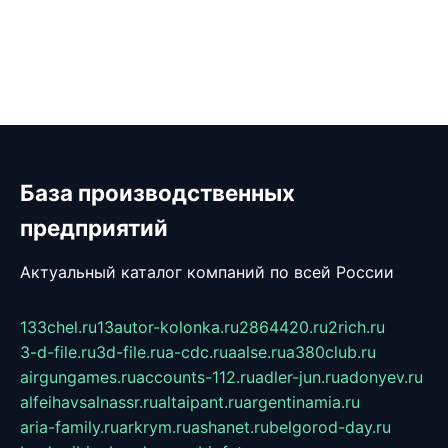
База производственных
предприятий
Актуальный каталог компаний по всей России
133chel.ru
13autor-kolonka.ru
2864420.ru
2rich.ru
3-d-file.ru
3d-file.ru
a-cdc.ru
aalse.ru
a380club.ru
airgungames.ru
accounts-112.ru
adler-jun.ru
adonyev.ru
alfeihavsalnassr.ru
altaipant.ru
argentinamia.ru
aria-family.ru
arkrym.ru
ashanet.ru
belgorod-day.ru