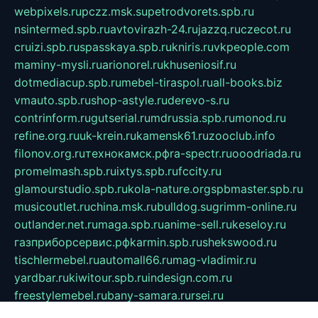
webpixels.ru
pczz.msk.su
petrodvorets.spb.ru
nsintermed.spb.ru
avtovirazh-24.ru
jazzq.ru
czecot.ru
cruizi.spb.ru
spasskaya.spb.ru
kniris.ru
vkpeople.com
maminy-mysli.ru
arionorel.ru
khuseniosif.ru
dotmediacup.spb.ru
mebel-tiraspol.ru
all-books.biz
vmauto.spb.ru
shop-astyle.ru
derevo-s.ru
contrinform.ru
gutserial.ru
mdrussia.spb.ru
monod.ru
refine.org.ru
uk-krein.ru
kamensk61.ru
zooclub.info
filonov.org.ru
технокамск.рф
ra-spectr.ru
ooodriada.ru
promelmash.spb.ru
ixtys.spb.ru
fccity.ru
glamourstudio.spb.ru
kola-nature.org
spbmaster.spb.ru
musicoutlet.ru
china.msk.ru
bulldog.su
grimm-online.ru
outlander.net.ru
maga.spb.ru
anime-sell.ru
keseloy.ru
газприборсервис.рф
karmin.spb.ru
shekswood.ru
tischlermebel.ru
automall66.ru
mag-vladimir.ru
yardbar.ru
kiwitour.spb.ru
indesign.com.ru
freestylemebel.ru
bany-samara.ru
rsei.ru
naidisvoyput.ru
mgsn-invest.ru
ipkamerasannce.ru