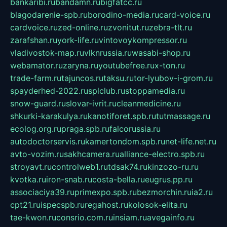
bankaribi.ru
bandamn.ru
bigfatcc.ru
blagodarenie-spb.ru
borodino-media.ru
card-voice.ru
cardvoice.ru
zed-online.ru
zvonitut.ru
zebra-tlt.ru
zarafshan.ru
york-life.ru
vintovoykompressor.ru
vladivostok-map.ru
vlknrussia.ru
wasabi-shop.ru
webamator.ru
zaryna.ru
youtubefree.ru
x-ton.ru
trade-farm.ru
tajuncos.ru
taksu.ru
tor-lyubov-i-grom.ru
spayderhed-2022.ru
splclub.ru
stoppamedia.ru
snow-guard.ru
slovar-ivrit.ru
cleanmedicine.ru
shkurki-karakulya.ru
kanotiforet.spb.ru
tutmassage.ru
ecolog.org.ru
praga.spb.ru
falcorussia.ru
autodoctorservis.ru
kamertondom.spb.ru
net-life.net.ru
avto-vozim.ru
sakhcamera.ru
alliance-electro.spb.ru
stroyavt.ru
controlweb1.ru
tdsak74.ru
kinzozo-ru.ru
kvotka.ru
iron-snab.ru
costa-bella.ru
eugrus.pp.ru
associaciya39.ru
primexpo.spb.ru
bezmorchin.ru
ia2.ru
cpt21.ru
ispecspb.ru
regahost.ru
kolosok-elita.ru
tae-kwon.ru
consrio.com.ru
insiam.ru
avegainfo.ru