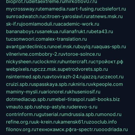
bioprot.ru
deltaextreme.ru
mirkotlov07.ru
mycrossway.ru
temamedia.ru
art-fusing.ru
cbslefort.ru
sunroadwatch.ru
citroen-yaroslavl.ru
ratnews.msk.ru
sk-if.ru
joomlamoduli.ru
academic-work.ru
bananaboys.ru
sanekua.ru
lianafrukt.ru
beta43.ru
tucsonwoori.com
alex-translation.ru
avantgardeclinics.ru
noel.msk.ru
buylq.ru
aquas-spb.ru
vilnerivne.com
bobry-2.ru
vtoroe-solnce.ru
nickysheen.ru
clockmir.ru
huntercraft.ru
стройокт.рф
webpixels.ru
pczz.msk.su
petrodvorets.spb.ru
nsintermed.spb.ru
avtovirazh-24.ru
jazzq.ru
czecot.ru
cruizi.spb.ru
spasskaya.spb.ru
kniris.ru
vkpeople.com
maminy-mysli.ru
arionorel.ru
khuseniosif.ru
dotmediacup.spb.ru
mebel-tiraspol.ru
all-books.biz
vmauto.spb.ru
shop-astyle.ru
derevo-s.ru
contrinform.ru
gutserial.ru
mdrussia.spb.ru
monod.ru
refine.org.ru
uk-krein.ru
kamensk61.ru
zooclub.info
filonov.org.ru
технокамск.рф
ra-spectr.ru
ooodriada.ru