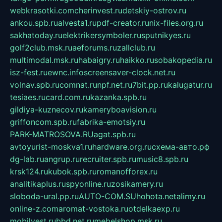
webkrasotki.com
cherinvest.ru
detskiy-ostrov.ru
ankou.spb.ru
alvesta1.ru
pdf-creator.ru
nix-files.org.ru
sakhatoday.ru
elektrikersymboler.ru
sputnikyes.ru
golf2club.msk.ru
aeforums.ru
zallclub.ru
multimodal.msk.ru
habaigry.ru
haikko.ru
sobakopedia.ru
isz-fest.ru
ewnc.info
screensaver-clock.net.ru
volnav.spb.ru
comnat.ru
npf.net.ru
7bit.pp.ru
kalugatur.ru
tesiaes.ru
card.com.ru
kazanka.spb.ru
gildiya-kuznecov.ru
kameryboavision.ru
griffoncom.spb.ru
fabrika-emotsiy.ru
PARK-MATROSOVA.RU
agat.spb.ru
avtoyurist-moskva1.ru
hardware.org.ru
схема-авто.рф
dg-lab.ru
angrup.ru
recruiter.spb.ru
music8.spb.ru
krsk124.ru
kubok.spb.ru
romanofforex.ru
analitikaplus.ru
spyonline.ru
zosikamery.ru
sloboda-ural.pp.ru
AUTO-COM.SU
hohota.net
alimy.ru
online-z.com
aromat-vostoka.ru
otdelkaexp.ru
mobilvest.ru
bbd.net.ru
mebelshop.msk.ru