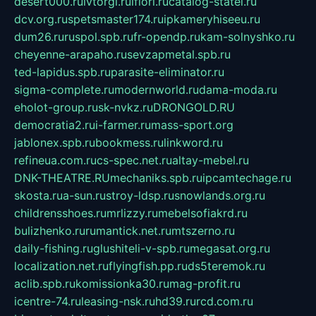
desert000.ru
ivtorgi.ru
ifiori.ru
catalog-statei.ru
dcv.org.ru
spetsmaster174.ru
ipkameryhiseeu.ru
dum26.ru
ruspol.spb.ru
fr-opendp.ru
kam-solnyshko.ru
cheyenne-arapaho.ru
sevzapmetal.spb.ru
ted-lapidus.spb.ru
parasite-eliminator.ru
sigma-complete.ru
modernworld.ru
dama-moda.ru
eholot-group.ru
sk-nvkz.ru
DRONGOLD.RU
democratia2.ru
i-farmer.ru
mass-sport.org
jablonex.spb.ru
bookmess.ru
linkword.ru
refineua.com.ru
cs-spec.net.ru
altay-mebel.ru
DNK-THEATRE.RU
mechaniks.spb.ru
ipcamtechage.ru
skosta.ru
a-sun.ru
stroy-ldsp.ru
snowlands.org.ru
childrensshoes.ru
mrlizzy.ru
mebelsofiakrd.ru
bulizhenko.ru
rumantick.net.ru
mtszerno.ru
daily-fishing.ru
glushiteli-v-spb.ru
megasat.org.ru
localization.net.ru
flyingfish.pp.ru
ds5teremok.ru
aclib.spb.ru
komissionka30.ru
mag-profit.ru
icentre-74.ru
leasing-nsk.ru
hd39.ru
rcd.com.ru