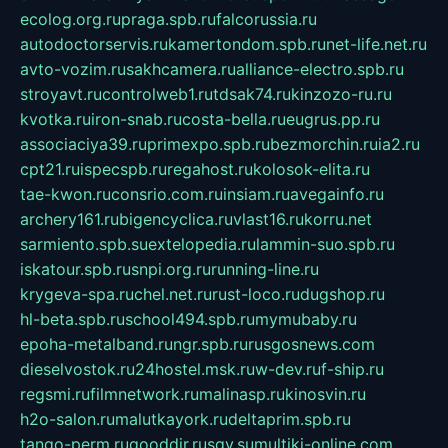
ecolog.org.ru
praga.spb.ru
falcorussia.ru
autodoctorservis.ru
kamertondom.spb.ru
net-life.net.ru
avto-vozim.ru
sakhcamera.ru
alliance-electro.spb.ru
stroyavt.ru
controlweb1.ru
tdsak74.ru
kinzozo-ru.ru
kvotka.ru
iron-snab.ru
costa-bella.ru
eugrus.pp.ru
associaciya39.ru
primexpo.spb.ru
bezmorchin.ru
ia2.ru
cpt21.ru
ispecspb.ru
regahost.ru
kolosok-elita.ru
tae-kwon.ru
consrio.com.ru
insiam.ru
avegainfo.ru
archery161.ru
bigencyclica.ru
vlast16.ru
korru.net
sarmiento.spb.su
extelopedia.ru
lammin-suo.spb.ru
iskatour.spb.ru
snpi.org.ru
running-line.ru
krygeva-spa.ru
chel.net.ru
rust-loco.ru
dugshop.ru
hl-beta.spb.ru
school494.spb.ru
mymubaby.ru
epoha-metalband.ru
ngr.spb.ru
rusgosnews.com
dieselvostok.ru
24hostel.msk.ru
w-dev.ru
f-ship.ru
regsmi.ru
filmnetwork.ru
malinasp.ru
kinosvin.ru
h2o-salon.ru
malutkayork.ru
deltaprim.spb.ru
tango-perm.ru
gooddir.ru
sgv.su
multiki-online.com