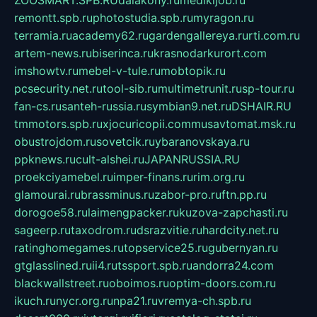
ZOOSMART.SPB.RU
dalakony.ru
medikijob.ru
remontt.spb.ru
photostudia.spb.ru
myragon.ru
terramia.ru
academy62.ru
gardengallereya.ru
rti.com.ru
artem-news.ru
biserinca.ru
krasnodarkurort.com
imshowtv.ru
mebel-v-tule.ru
mobtopik.ru
pcsecurity.net.ru
tool-sib.ru
multimetrunit.ru
sp-tour.ru
fan-cs.ru
santeh-russia.ru
symbian9.net.ru
DSHAIR.RU
tmmotors.spb.ru
xjocuricopii.com
musavtomat.msk.ru
obustrojdom.ru
sovetcik.ru
ybaranovskaya.ru
ppknews.ru
cult-alshei.ru
JAPANRUSSIA.RU
proekciyamebel.ru
imper-finans.ru
rim.org.ru
glamourai.ru
brassminus.ru
zabor-pro.ru
ftn.pp.ru
dorogoe58.ru
laimengpacker.ru
kuzova-zapchasti.ru
sageerp.ru
taxodrom.ru
dsrazvitie.ru
hardcity.net.ru
ratinghomegames.ru
topservice25.ru
gubernyan.ru
gtglasslined.ru
ii4.ru
tssport.spb.ru
andorra24.com
blackwallstreet.ru
oboimos.ru
optim-doors.com.ru
ikuch.ru
nycr.org.ru
npa21.ru
vremya-ch.spb.ru