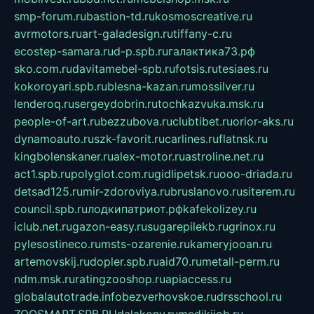
smp-forum.ru
bastion-td.ru
kosmoscreative.ru
avrmotors.ru
art-galadesign.ru
tiffany-c.ru
ecostep-samara.ru
d-p.spb.ru
галактика73.рф
sko.com.ru
davitamebel-spb.ru
fotsis.ru
tesiaes.ru
kokoroyari.spb.ru
blesna-kazan.ru
mossilver.ru
lenderoq.ru
sergeydobrin.ru
tochkazvuka.msk.ru
people-of-art.ru
bezzubova.ru
clubtibet.ru
orior-aks.ru
dynamoauto.ru
szk-favorit.ru
carlines.ru
flatnsk.ru
kingbolenskaner.ru
alex-motor.ru
astroline.net.ru
act1.spb.ru
polyglot.com.ru
gidlipetsk.ru
ooo-driada.ru
detsad125.ru
mir-zdoroviya.ru
bruslanovo.ru
siterem.ru
council.spb.ru
лодкипатриот.рф
kafekolizey.ru
iclub.net.ru
gazon-easy.ru
sugarepilekb.ru
grinox.ru
pylesostineco.ru
msts-ozarenie.ru
kameryjooan.ru
artemovskij.ru
dopler.spb.ru
aid70.ru
metall-perm.ru
ndm.msk.ru
ratingzooshop.ru
apiaccess.ru
globalautotrade.info
bezverhovskoe.ru
drsschool.ru