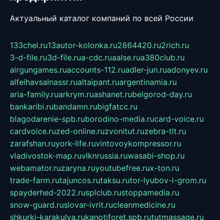
Актуальный каталог компаний по всей России
133chel.ru
13autor-kolonka.ru
2864420.ru
2rich.ru
3-d-file.ru
3d-file.ru
a-cdc.ru
aalse.ru
a380club.ru
airgungames.ru
accounts-112.ru
adler-jun.ru
adonyev.ru
alfeihavsalnassr.ru
altaipant.ru
argentinamia.ru
aria-family.ru
arkrym.ru
ashanet.ru
belgorod-day.ru
bankaribi.ru
bandamn.ru
bigfatcc.ru
blagodarenie-spb.ru
borodino-media.ru
card-voice.ru
cardvoice.ru
zed-online.ru
zvonitut.ru
zebra-tlt.ru
zarafshan.ru
york-life.ru
vintovoykompressor.ru
vladivostok-map.ru
vlknrussia.ru
wasabi-shop.ru
webamator.ru
zaryna.ru
youtubefree.ru
x-ton.ru
trade-farm.ru
tajuncos.ru
taksu.ru
tor-lyubov-i-grom.ru
spayderhed-2022.ru
splclub.ru
stoppamedia.ru
snow-guard.ru
slovar-ivrit.ru
cleanmedicine.ru
shkurki-karakulya.ru
kanotiforet.spb.ru
tutmassage.ru