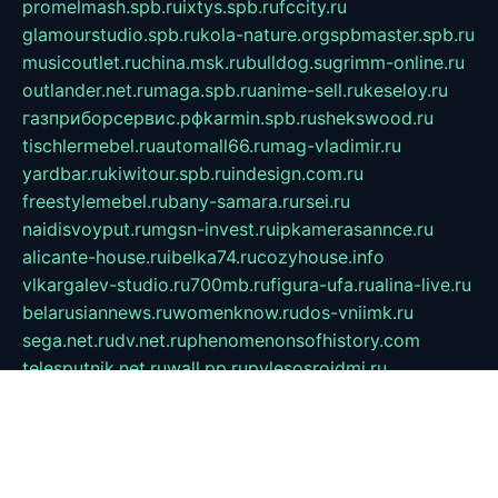
promelmash.spb.ru
ixtys.spb.ru
fccity.ru
glamourstudio.spb.ru
kola-nature.org
spbmaster.spb.ru
musicoutlet.ru
china.msk.ru
bulldog.su
grimm-online.ru
outlander.net.ru
maga.spb.ru
anime-sell.ru
keseloy.ru
газприборсервис.рф
karmin.spb.ru
shekswood.ru
tischlermebel.ru
automall66.ru
mag-vladimir.ru
yardbar.ru
kiwitour.spb.ru
indesign.com.ru
freestylemebel.ru
bany-samara.ru
rsei.ru
naidisvoyput.ru
mgsn-invest.ru
ipkamerasannce.ru
alicante-house.ru
ibelka74.ru
cozyhouse.info
vlkargalev-studio.ru
700mb.ru
figura-ufa.ru
alina-live.ru
belarusiannews.ru
womenknow.ru
dos-vniimk.ru
sega.net.ru
dv.net.ru
phenomenonsofhistory.com
telesputnik.net.ru
wall.pp.ru
pylesosroidmi.ru
gtc-clan.ru
cligs.ru
bibikazap.ru
popova.org.ru
netwhistler.spb.ru
bellvil.ru
bonzon.ru
iss-vladik.ru
defiparis.net.ru
las-gryzas.ru
amku.ru
electednews.spb.ru
feather.org.ru
spar72.ru
tankiigri.ru