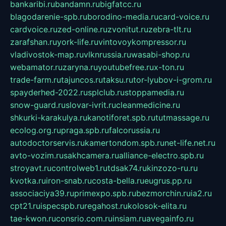
bankaribi.ru
bandamn.ru
bigfatcc.ru
blagodarenie-spb.ru
borodino-media.ru
card-voice.ru
cardvoice.ru
zed-online.ru
zvonitut.ru
zebra-tlt.ru
zarafshan.ru
york-life.ru
vintovoykompressor.ru
vladivostok-map.ru
vlknrussia.ru
wasabi-shop.ru
webamator.ru
zaryna.ru
youtubefree.ru
x-ton.ru
trade-farm.ru
tajuncos.ru
taksu.ru
tor-lyubov-i-grom.ru
spayderhed-2022.ru
splclub.ru
stoppamedia.ru
snow-guard.ru
slovar-ivrit.ru
cleanmedicine.ru
shkurki-karakulya.ru
kanotiforet.spb.ru
tutmassage.ru
ecolog.org.ru
praga.spb.ru
falcorussia.ru
autodoctorservis.ru
kamertondom.spb.ru
net-life.net.ru
avto-vozim.ru
sakhcamera.ru
alliance-electro.spb.ru
stroyavt.ru
controlweb1.ru
tdsak74.ru
kinzozo-ru.ru
kvotka.ru
iron-snab.ru
costa-bella.ru
eugrus.pp.ru
associaciya39.ru
primexpo.spb.ru
bezmorchin.ru
ia2.ru
cpt21.ru
ispecspb.ru
regahost.ru
kolosok-elita.ru
tae-kwon.ru
consrio.com.ru
insiam.ru
avegainfo.ru