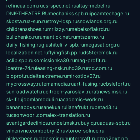
refineua.com.ru
cs-spec.net.ru
altay-mebel.ru
DNK-THEATRE.RU
mechaniks.spb.ru
ipcamtechage.ru
skosta.ru
a-sun.ru
stroy-ldsp.ru
snowlands.org.ru
childrensshoes.ru
mrlizzy.ru
mebelsofiakrd.ru
bulizhenko.ru
rumantick.net.ru
mtszerno.ru
daily-fishing.ru
glushiteli-v-spb.ru
megasat.org.ru
localization.net.ru
flyingfish.pp.ru
ds5teremok.ru
aclib.spb.ru
komissionka30.ru
mag-profit.ru
icentre-74.ru
leasing-nsk.ru
hd39.ru
rcd.com.ru
bioprot.ru
deltaextreme.ru
mirkotlov07.ru
mycrossway.ru
temamedia.ru
art-fusing.ru
cbslefort.ru
sunroadwatch.ru
citroen-yaroslavl.ru
ratnews.msk.ru
sk-if.ru
joomlamoduli.ru
academic-work.ru
bananaboys.ru
sanekua.ru
lianafrukt.ru
beta43.ru
tucsonwoori.com
alex-translation.ru
avantgardeclinics.ru
noel.msk.ru
buylq.ru
aquas-spb.ru
vilnerivne.com
bobry-2.ru
vtoroe-solnce.ru
nickysheen.ru
clockmir.ru
huntercraft.ru
стройокт.рф