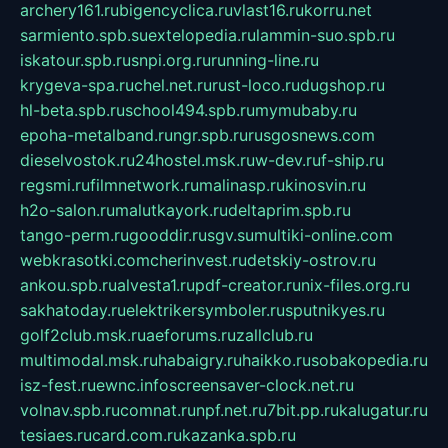
archery161.ru
bigencyclica.ru
vlast16.ru
korru.net
sarmiento.spb.su
extelopedia.ru
lammin-suo.spb.ru
iskatour.spb.ru
snpi.org.ru
running-line.ru
krygeva-spa.ru
chel.net.ru
rust-loco.ru
dugshop.ru
hl-beta.spb.ru
school494.spb.ru
mymubaby.ru
epoha-metalband.ru
ngr.spb.ru
rusgosnews.com
dieselvostok.ru
24hostel.msk.ru
w-dev.ru
f-ship.ru
regsmi.ru
filmnetwork.ru
malinasp.ru
kinosvin.ru
h2o-salon.ru
malutkayork.ru
deltaprim.spb.ru
tango-perm.ru
gooddir.ru
sgv.su
multiki-online.com
webkrasotki.com
cherinvest.ru
detskiy-ostrov.ru
ankou.spb.ru
alvesta1.ru
pdf-creator.ru
nix-files.org.ru
sakhatoday.ru
elektrikersymboler.ru
sputnikyes.ru
golf2club.msk.ru
aeforums.ru
zallclub.ru
multimodal.msk.ru
habaigry.ru
haikko.ru
sobakopedia.ru
isz-fest.ru
ewnc.info
screensaver-clock.net.ru
volnav.spb.ru
comnat.ru
npf.net.ru
7bit.pp.ru
kalugatur.ru
tesiaes.ru
card.com.ru
kazanka.spb.ru