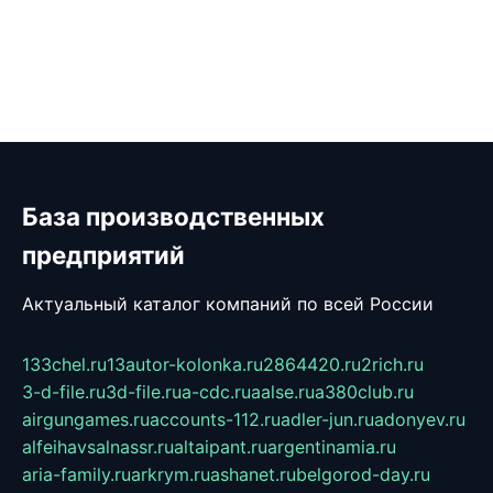
База производственных
предприятий
Актуальный каталог компаний по всей России
133chel.ru
13autor-kolonka.ru
2864420.ru
2rich.ru
3-d-file.ru
3d-file.ru
a-cdc.ru
aalse.ru
a380club.ru
airgungames.ru
accounts-112.ru
adler-jun.ru
adonyev.ru
alfeihavsalnassr.ru
altaipant.ru
argentinamia.ru
aria-family.ru
arkrym.ru
ashanet.ru
belgorod-day.ru