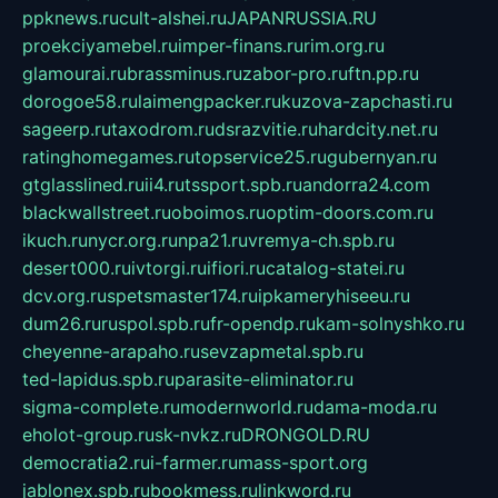
ppknews.ru
cult-alshei.ru
JAPANRUSSIA.RU
proekciyamebel.ru
imper-finans.ru
rim.org.ru
glamourai.ru
brassminus.ru
zabor-pro.ru
ftn.pp.ru
dorogoe58.ru
laimengpacker.ru
kuzova-zapchasti.ru
sageerp.ru
taxodrom.ru
dsrazvitie.ru
hardcity.net.ru
ratinghomegames.ru
topservice25.ru
gubernyan.ru
gtglasslined.ru
ii4.ru
tssport.spb.ru
andorra24.com
blackwallstreet.ru
oboimos.ru
optim-doors.com.ru
ikuch.ru
nycr.org.ru
npa21.ru
vremya-ch.spb.ru
desert000.ru
ivtorgi.ru
ifiori.ru
catalog-statei.ru
dcv.org.ru
spetsmaster174.ru
ipkameryhiseeu.ru
dum26.ru
ruspol.spb.ru
fr-opendp.ru
kam-solnyshko.ru
cheyenne-arapaho.ru
sevzapmetal.spb.ru
ted-lapidus.spb.ru
parasite-eliminator.ru
sigma-complete.ru
modernworld.ru
dama-moda.ru
eholot-group.ru
sk-nvkz.ru
DRONGOLD.RU
democratia2.ru
i-farmer.ru
mass-sport.org
jablonex.spb.ru
bookmess.ru
linkword.ru