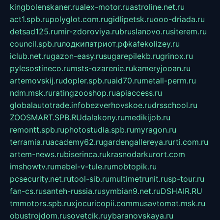
kingbolenskaner.ru
alex-motor.ru
astroline.net.ru
act1.spb.ru
polyglot.com.ru
gidlipetsk.ru
ooo-driada.ru
detsad125.ru
mir-zdoroviya.ru
bruslanovo.ru
siterem.ru
council.spb.ru
лодкипатриот.рф
kafekolizey.ru
iclub.net.ru
gazon-easy.ru
sugarepilekb.ru
grinox.ru
pylesostineco.ru
msts-ozarenie.ru
kameryjooan.ru
artemovskij.ru
dopler.spb.ru
aid70.ru
metall-perm.ru
ndm.msk.ru
ratingzooshop.ru
apiaccess.ru
globalautotrade.info
bezverhovskoe.ru
drsschool.ru
ZOOSMART.SPB.RU
dalakony.ru
medikijob.ru
remontt.spb.ru
photostudia.spb.ru
myragon.ru
terramia.ru
academy62.ru
gardengallereya.ru
rti.com.ru
artem-news.ru
biserinca.ru
krasnodarkurort.com
imshowtv.ru
mebel-v-tule.ru
mobtopik.ru
pcsecurity.net.ru
tool-sib.ru
multimetrunit.ru
sp-tour.ru
fan-cs.ru
santeh-russia.ru
symbian9.net.ru
DSHAIR.RU
tmmotors.spb.ru
xjocuricopii.com
musavtomat.msk.ru
obustrojdom.ru
sovetcik.ru
ybaranovskaya.ru