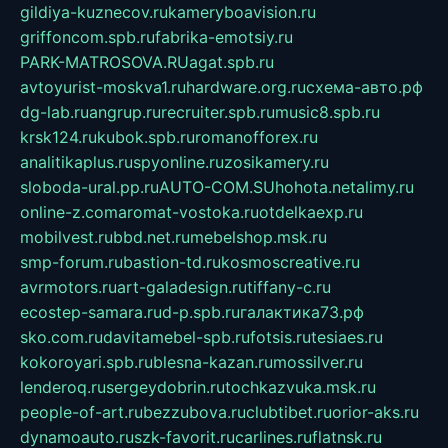
gildiya-kuznecov.ru
kameryboavision.ru
griffoncom.spb.ru
fabrika-emotsiy.ru
PARK-MATROSOVA.RU
agat.spb.ru
avtoyurist-moskva1.ru
hardware.org.ru
схема-авто.рф
dg-lab.ru
angrup.ru
recruiter.spb.ru
music8.spb.ru
krsk124.ru
kubok.spb.ru
romanofforex.ru
analitikaplus.ru
spyonline.ru
zosikamery.ru
sloboda-ural.pp.ru
AUTO-COM.SU
hohota.net
alimy.ru
online-z.com
aromat-vostoka.ru
otdelkaexp.ru
mobilvest.ru
bbd.net.ru
mebelshop.msk.ru
smp-forum.ru
bastion-td.ru
kosmoscreative.ru
avrmotors.ru
art-galadesign.ru
tiffany-c.ru
ecostep-samara.ru
d-p.spb.ru
галактика73.рф
sko.com.ru
davitamebel-spb.ru
fotsis.ru
tesiaes.ru
kokoroyari.spb.ru
blesna-kazan.ru
mossilver.ru
lenderoq.ru
sergeydobrin.ru
tochkazvuka.msk.ru
people-of-art.ru
bezzubova.ru
clubtibet.ru
orior-aks.ru
dynamoauto.ru
szk-favorit.ru
carlines.ru
flatnsk.ru