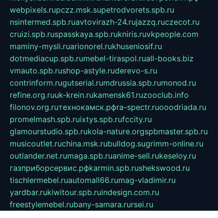
webpixels.ru
pczz.msk.su
petrodvorets.spb.ru
nsintermed.spb.ru
avtovirazh-24.ru
jazzq.ru
czecot.ru
cruizi.spb.ru
spasskaya.spb.ru
kniris.ru
vkpeople.com
maminy-mysli.ru
arionorel.ru
khuseniosif.ru
dotmediacup.spb.ru
mebel-tiraspol.ru
all-books.biz
vmauto.spb.ru
shop-astyle.ru
derevo-s.ru
contrinform.ru
gutserial.ru
mdrussia.spb.ru
monod.ru
refine.org.ru
uk-krein.ru
kamensk61.ru
zooclub.info
filonov.org.ru
технокамск.рф
ra-spectr.ru
ooodriada.ru
promelmash.spb.ru
ixtys.spb.ru
fccity.ru
glamourstudio.spb.ru
kola-nature.org
spbmaster.spb.ru
musicoutlet.ru
china.msk.ru
bulldog.su
grimm-online.ru
outlander.net.ru
maga.spb.ru
anime-sell.ru
keseloy.ru
газприборсервис.рф
karmin.spb.ru
shekswood.ru
tischlermebel.ru
automall66.ru
mag-vladimir.ru
yardbar.ru
kiwitour.spb.ru
indesign.com.ru
freestylemebel.ru
bany-samara.ru
rsei.ru
naidisvoyput.ru
mgsn-invest.ru
ipkamerasannce.ru