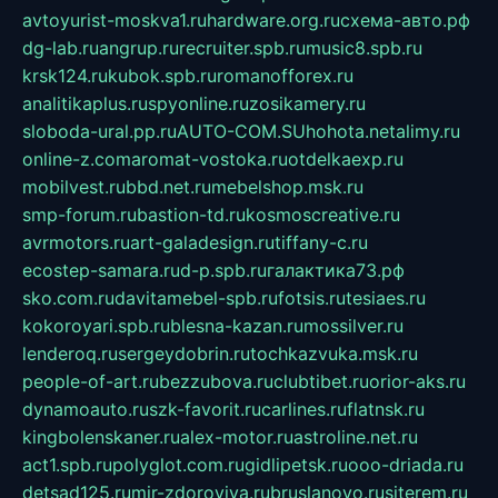
avtoyurist-moskva1.ru
hardware.org.ru
схема-авто.рф
dg-lab.ru
angrup.ru
recruiter.spb.ru
music8.spb.ru
krsk124.ru
kubok.spb.ru
romanofforex.ru
analitikaplus.ru
spyonline.ru
zosikamery.ru
sloboda-ural.pp.ru
AUTO-COM.SU
hohota.net
alimy.ru
online-z.com
aromat-vostoka.ru
otdelkaexp.ru
mobilvest.ru
bbd.net.ru
mebelshop.msk.ru
smp-forum.ru
bastion-td.ru
kosmoscreative.ru
avrmotors.ru
art-galadesign.ru
tiffany-c.ru
ecostep-samara.ru
d-p.spb.ru
галактика73.рф
sko.com.ru
davitamebel-spb.ru
fotsis.ru
tesiaes.ru
kokoroyari.spb.ru
blesna-kazan.ru
mossilver.ru
lenderoq.ru
sergeydobrin.ru
tochkazvuka.msk.ru
people-of-art.ru
bezzubova.ru
clubtibet.ru
orior-aks.ru
dynamoauto.ru
szk-favorit.ru
carlines.ru
flatnsk.ru
kingbolenskaner.ru
alex-motor.ru
astroline.net.ru
act1.spb.ru
polyglot.com.ru
gidlipetsk.ru
ooo-driada.ru
detsad125.ru
mir-zdoroviya.ru
bruslanovo.ru
siterem.ru