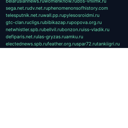
belarusiannews.ru
womenknow.ru
dos-vniimk.ru
sega.net.ru
dv.net.ru
phenomenonsofhistory.com
telesputnik.net.ru
wall.pp.ru
pylesosroidmi.ru
gtc-clan.ru
cligs.ru
bibikazap.ru
popova.org.ru
netwhistler.spb.ru
bellvil.ru
bonzon.ru
iss-vladik.ru
defiparis.net.ru
las-gryzas.ru
amku.ru
electednews.spb.ru
feather.org.ru
spar72.ru
tankiigri.ru
dominus.com.ru
ibtree.ru
sanykool.pp.ru
unixlib.org.ru
menatep.spb.ru
gartenterrassen.ru
printeka.ru
skvozilka.com.ru
parkovka-pub.ru
lovemobi.ru
art-ru.ru
emulatorz.com.ru
alucomp.com.ru
tatforum.com.ru
alternativa-profi.ru
dermakler.ru
artsurvey.ru
aredir.ru
khimspas.ru
centr-maxi.ru
2018r.ru
bort-stomer-defort.ru
professional2.ru
gibsons.ru
artselena.ru
art-pilot.ru
ingredient.spb.ru
npfpolimer.spb.ru
argentum.spb.ru
hom-edu.ru
af-num.ru
cashadvanceamericasev.org
trexp.spb.ru
apteka-gerzena.ru
vasilyevka.msk.ru