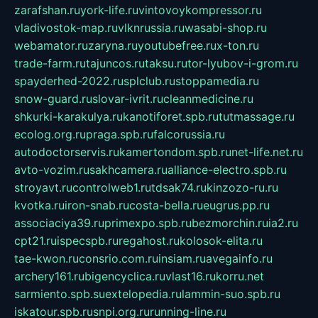
zarafshan.ru
york-life.ru
vintovoykompressor.ru
vladivostok-map.ru
vlknrussia.ru
wasabi-shop.ru
webamator.ru
zaryna.ru
youtubefree.ru
x-ton.ru
trade-farm.ru
tajuncos.ru
taksu.ru
tor-lyubov-i-grom.ru
spayderhed-2022.ru
splclub.ru
stoppamedia.ru
snow-guard.ru
slovar-ivrit.ru
cleanmedicine.ru
shkurki-karakulya.ru
kanotiforet.spb.ru
tutmassage.ru
ecolog.org.ru
praga.spb.ru
falcorussia.ru
autodoctorservis.ru
kamertondom.spb.ru
net-life.net.ru
avto-vozim.ru
sakhcamera.ru
alliance-electro.spb.ru
stroyavt.ru
controlweb1.ru
tdsak74.ru
kinzozo-ru.ru
kvotka.ru
iron-snab.ru
costa-bella.ru
eugrus.pp.ru
associaciya39.ru
primexpo.spb.ru
bezmorchin.ru
ia2.ru
cpt21.ru
ispecspb.ru
regahost.ru
kolosok-elita.ru
tae-kwon.ru
consrio.com.ru
insiam.ru
avegainfo.ru
archery161.ru
bigencyclica.ru
vlast16.ru
korru.net
sarmiento.spb.su
extelopedia.ru
lammin-suo.spb.ru
iskatour.spb.ru
snpi.org.ru
running-line.ru