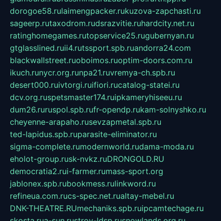
dorogoe58.ru
laimengpacker.ru
kuzova-zapchasti.ru
sageerp.ru
taxodrom.ru
dsrazvitie.ru
hardcity.net.ru
ratinghomegames.ru
topservice25.ru
gubernyan.ru
gtglasslined.ru
ii4.ru
tssport.spb.ru
andorra24.com
blackwallstreet.ru
oboimos.ru
optim-doors.com.ru
ikuch.ru
nycr.org.ru
npa21.ru
vremya-ch.spb.ru
desert000.ru
ivtorgi.ru
ifiori.ru
catalog-statei.ru
dcv.org.ru
spetsmaster174.ru
ipkameryhiseeu.ru
dum26.ru
ruspol.spb.ru
fr-opendp.ru
kam-solnyshko.ru
cheyenne-arapaho.ru
sevzapmetal.spb.ru
ted-lapidus.spb.ru
parasite-eliminator.ru
sigma-complete.ru
modernworld.ru
dama-moda.ru
eholot-group.ru
sk-nvkz.ru
DRONGOLD.RU
democratia2.ru
i-farmer.ru
mass-sport.org
jablonex.spb.ru
bookmess.ru
linkword.ru
refineua.com.ru
cs-spec.net.ru
altay-mebel.ru
DNK-THEATRE.RU
mechaniks.spb.ru
ipcamtechage.ru
skosta.ru
a-sun.ru
stroy-ldsp.ru
snowlands.org.ru