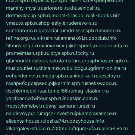
cruizi.spb.ru
spasskaya.spb.ru
kniris.ru
vkpeople.com
maminy-mysli.ru
arionorel.ru
khuseniosif.ru
dotmediacup.spb.ru
mebel-tiraspol.ru
all-books.biz
vmauto.spb.ru
shop-astyle.ru
derevo-s.ru
contrinform.ru
gutserial.ru
mdrussia.spb.ru
monod.ru
refine.org.ru
uk-krein.ru
kamensk61.ru
zooclub.info
filonov.org.ru
технокамск.рф
ra-spectr.ru
ooodriada.ru
promelmash.spb.ru
ixtys.spb.ru
fccity.ru
glamourstudio.spb.ru
kola-nature.org
spbmaster.spb.ru
musicoutlet.ru
china.msk.ru
bulldog.su
grimm-online.ru
outlander.net.ru
maga.spb.ru
anime-sell.ru
keseloy.ru
газприборсервис.рф
karmin.spb.ru
shekswood.ru
tischlermebel.ru
automall66.ru
mag-vladimir.ru
yardbar.ru
kiwitour.spb.ru
indesign.com.ru
freestylemebel.ru
bany-samara.ru
rsei.ru
naidisvoyput.ru
mgsn-invest.ru
ipkamerasannce.ru
alicante-house.ru
ibelka74.ru
cozyhouse.info
vlkargalev-studio.ru
700mb.ru
figura-ufa.ru
alina-live.ru