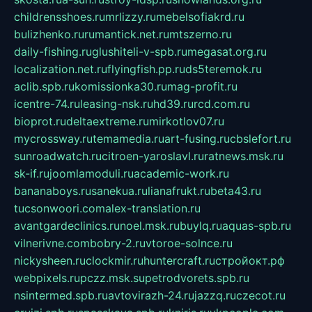
childrensshoes.ru
mrlizzy.ru
mebelsofiakrd.ru
bulizhenko.ru
rumantick.net.ru
mtszerno.ru
daily-fishing.ru
glushiteli-v-spb.ru
megasat.org.ru
localization.net.ru
flyingfish.pp.ru
ds5teremok.ru
aclib.spb.ru
komissionka30.ru
mag-profit.ru
icentre-74.ru
leasing-nsk.ru
hd39.ru
rcd.com.ru
bioprot.ru
deltaextreme.ru
mirkotlov07.ru
mycrossway.ru
temamedia.ru
art-fusing.ru
cbslefort.ru
sunroadwatch.ru
citroen-yaroslavl.ru
ratnews.msk.ru
sk-if.ru
joomlamoduli.ru
academic-work.ru
bananaboys.ru
sanekua.ru
lianafrukt.ru
beta43.ru
tucsonwoori.com
alex-translation.ru
avantgardeclinics.ru
noel.msk.ru
buylq.ru
aquas-spb.ru
vilnerivne.com
bobry-2.ru
vtoroe-solnce.ru
nickysheen.ru
clockmir.ru
huntercraft.ru
стройокт.рф
webpixels.ru
pczz.msk.su
petrodvorets.spb.ru
nsintermed.spb.ru
avtovirazh-24.ru
jazzq.ru
czecot.ru