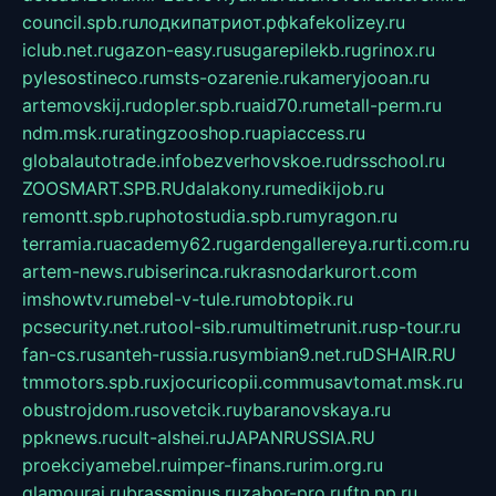
council.spb.ru
лодкипатриот.рф
kafekolizey.ru
iclub.net.ru
gazon-easy.ru
sugarepilekb.ru
grinox.ru
pylesostineco.ru
msts-ozarenie.ru
kameryjooan.ru
artemovskij.ru
dopler.spb.ru
aid70.ru
metall-perm.ru
ndm.msk.ru
ratingzooshop.ru
apiaccess.ru
globalautotrade.info
bezverhovskoe.ru
drsschool.ru
ZOOSMART.SPB.RU
dalakony.ru
medikijob.ru
remontt.spb.ru
photostudia.spb.ru
myragon.ru
terramia.ru
academy62.ru
gardengallereya.ru
rti.com.ru
artem-news.ru
biserinca.ru
krasnodarkurort.com
imshowtv.ru
mebel-v-tule.ru
mobtopik.ru
pcsecurity.net.ru
tool-sib.ru
multimetrunit.ru
sp-tour.ru
fan-cs.ru
santeh-russia.ru
symbian9.net.ru
DSHAIR.RU
tmmotors.spb.ru
xjocuricopii.com
musavtomat.msk.ru
obustrojdom.ru
sovetcik.ru
ybaranovskaya.ru
ppknews.ru
cult-alshei.ru
JAPANRUSSIA.RU
proekciyamebel.ru
imper-finans.ru
rim.org.ru
glamourai.ru
brassminus.ru
zabor-pro.ru
ftn.pp.ru