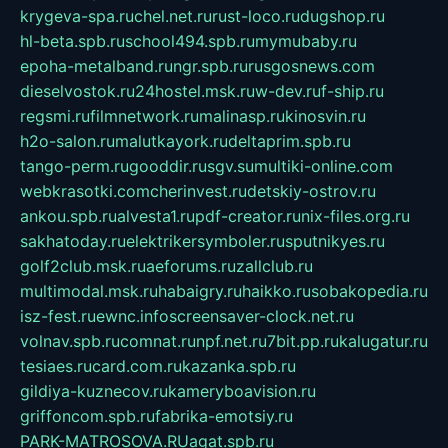
krygeva-spa.ru
chel.net.ru
rust-loco.ru
dugshop.ru
hl-beta.spb.ru
school494.spb.ru
mymubaby.ru
epoha-metalband.ru
ngr.spb.ru
rusgosnews.com
dieselvostok.ru
24hostel.msk.ru
w-dev.ru
f-ship.ru
regsmi.ru
filmnetwork.ru
malinasp.ru
kinosvin.ru
h2o-salon.ru
malutkayork.ru
deltaprim.spb.ru
tango-perm.ru
gooddir.ru
sgv.su
multiki-online.com
webkrasotki.com
cherinvest.ru
detskiy-ostrov.ru
ankou.spb.ru
alvesta1.ru
pdf-creator.ru
nix-files.org.ru
sakhatoday.ru
elektrikersymboler.ru
sputnikyes.ru
golf2club.msk.ru
aeforums.ru
zallclub.ru
multimodal.msk.ru
habaigry.ru
haikko.ru
sobakopedia.ru
isz-fest.ru
ewnc.info
screensaver-clock.net.ru
volnav.spb.ru
comnat.ru
npf.net.ru
7bit.pp.ru
kalugatur.ru
tesiaes.ru
card.com.ru
kazanka.spb.ru
gildiya-kuznecov.ru
kameryboavision.ru
griffoncom.spb.ru
fabrika-emotsiy.ru
PARK-MATROSOVA.RU
agat.spb.ru