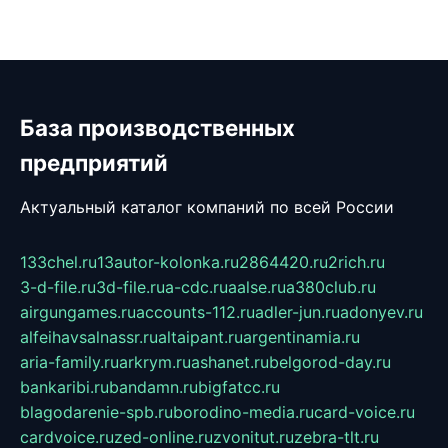
База производственных
предприятий
Актуальный каталог компаний по всей России
133chel.ru
13autor-kolonka.ru
2864420.ru
2rich.ru
3-d-file.ru
3d-file.ru
a-cdc.ru
aalse.ru
a380club.ru
airgungames.ru
accounts-112.ru
adler-jun.ru
adonyev.ru
alfeihavsalnassr.ru
altaipant.ru
argentinamia.ru
aria-family.ru
arkrym.ru
ashanet.ru
belgorod-day.ru
bankaribi.ru
bandamn.ru
bigfatcc.ru
blagodarenie-spb.ru
borodino-media.ru
card-voice.ru
cardvoice.ru
zed-online.ru
zvonitut.ru
zebra-tlt.ru