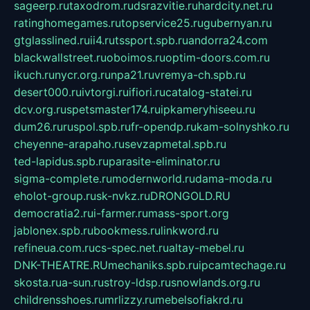
sageerp.ru
taxodrom.ru
dsrazvitie.ru
hardcity.net.ru
ratinghomegames.ru
topservice25.ru
gubernyan.ru
gtglasslined.ru
ii4.ru
tssport.spb.ru
andorra24.com
blackwallstreet.ru
oboimos.ru
optim-doors.com.ru
ikuch.ru
nycr.org.ru
npa21.ru
vremya-ch.spb.ru
desert000.ru
ivtorgi.ru
ifiori.ru
catalog-statei.ru
dcv.org.ru
spetsmaster174.ru
ipkameryhiseeu.ru
dum26.ru
ruspol.spb.ru
fr-opendp.ru
kam-solnyshko.ru
cheyenne-arapaho.ru
sevzapmetal.spb.ru
ted-lapidus.spb.ru
parasite-eliminator.ru
sigma-complete.ru
modernworld.ru
dama-moda.ru
eholot-group.ru
sk-nvkz.ru
DRONGOLD.RU
democratia2.ru
i-farmer.ru
mass-sport.org
jablonex.spb.ru
bookmess.ru
linkword.ru
refineua.com.ru
cs-spec.net.ru
altay-mebel.ru
DNK-THEATRE.RU
mechaniks.spb.ru
ipcamtechage.ru
skosta.ru
a-sun.ru
stroy-ldsp.ru
snowlands.org.ru
childrensshoes.ru
mrlizzy.ru
mebelsofiakrd.ru