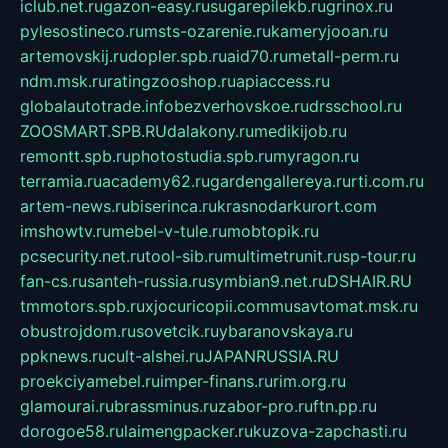
iclub.net.ru
gazon-easy.ru
sugarepilekb.ru
grinox.ru
pylesostineco.ru
msts-ozarenie.ru
kameryjooan.ru
artemovskij.ru
dopler.spb.ru
aid70.ru
metall-perm.ru
ndm.msk.ru
ratingzooshop.ru
apiaccess.ru
globalautotrade.info
bezverhovskoe.ru
drsschool.ru
ZOOSMART.SPB.RU
dalakony.ru
medikijob.ru
remontt.spb.ru
photostudia.spb.ru
myragon.ru
terramia.ru
academy62.ru
gardengallereya.ru
rti.com.ru
artem-news.ru
biserinca.ru
krasnodarkurort.com
imshowtv.ru
mebel-v-tule.ru
mobtopik.ru
pcsecurity.net.ru
tool-sib.ru
multimetrunit.ru
sp-tour.ru
fan-cs.ru
santeh-russia.ru
symbian9.net.ru
DSHAIR.RU
tmmotors.spb.ru
xjocuricopii.com
musavtomat.msk.ru
obustrojdom.ru
sovetcik.ru
ybaranovskaya.ru
ppknews.ru
cult-alshei.ru
JAPANRUSSIA.RU
proekciyamebel.ru
imper-finans.ru
rim.org.ru
glamourai.ru
brassminus.ru
zabor-pro.ru
ftn.pp.ru
dorogoe58.ru
laimengpacker.ru
kuzova-zapchasti.ru