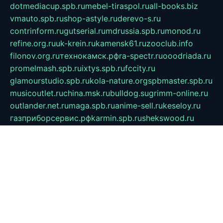
dotmediacup.spb.ru
mebel-tiraspol.ru
all-books.biz
vmauto.spb.ru
shop-astyle.ru
derevo-s.ru
contrinform.ru
gutserial.ru
mdrussia.spb.ru
monod.ru
refine.org.ru
uk-krein.ru
kamensk61.ru
zooclub.info
filonov.org.ru
технокамск.рф
ra-spectr.ru
ooodriada.ru
promelmash.spb.ru
ixtys.spb.ru
fccity.ru
glamourstudio.spb.ru
kola-nature.org
spbmaster.spb.ru
musicoutlet.ru
china.msk.ru
bulldog.su
grimm-online.ru
outlander.net.ru
maga.spb.ru
anime-sell.ru
keseloy.ru
газприборсервис.рф
karmin.spb.ru
shekswood.ru
tischlermebel.ru
automall66.ru
mag-vladimir.ru
yardbar.ru
kiwitour.spb.ru
indesign.com.ru
freestylemebel.ru
bany-samara.ru
rsei.ru
naidisvoyput.ru
mgsn-invest.ru
ipkamerasannce.ru
alicante-house.ru
ibelka74.ru
cozyhouse.info
vlkargalev-studio.ru
700mb.ru
figura-ufa.ru
alina-live.ru
belarusiannews.ru
womenknow.ru
dos-vniimk.ru
sega.net.ru
dv.net.ru
phenomenonsofhistory.com