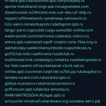
hl-beta.spb.ru
school494.spb.ru
mymubaby.ru
epoha-metalband.ru
ngr.spb.ru
rusgosnews.com
dieselvostok.ru
24hostel.msk.ru
w-dev.ru
f-ship.ru
regsmi.ru
filmnetwork.ru
malinasp.ru
kinosvin.ru
h2o-salon.ru
malutkayork.ru
deltaprim.spb.ru
tango-perm.ru
gooddir.ru
sgv.su
multiki-online.com
webkrasotki.com
cherinvest.ru
detskiy-ostrov.ru
ankou.spb.ru
alvesta1.ru
pdf-creator.ru
nix-files.org.ru
sakhatoday.ru
elektrikersymboler.ru
sputnikyes.ru
golf2club.msk.ru
aeforums.ru
zallclub.ru
multimodal.msk.ru
habaigry.ru
haikko.ru
sobakopedia.ru
isz-fest.ru
ewnc.info
screensaver-clock.net.ru
volnav.spb.ru
comnat.ru
npf.net.ru
7bit.pp.ru
kalugatur.ru
tesiaes.ru
card.com.ru
kazanka.spb.ru
gildiya-kuznecov.ru
kameryboavision.ru
griffoncom.spb.ru
fabrika-emotsiy.ru
PARK-MATROSOVA.RU
agat.spb.ru
avtoyurist-moskva1.ru
hardware.org.ru
схема-авто.рф