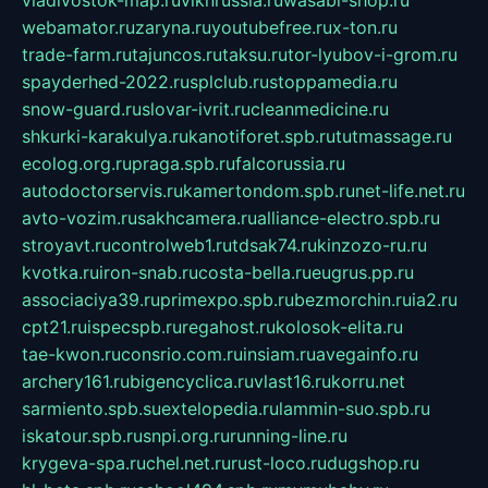
webamator.ru
zaryna.ru
youtubefree.ru
x-ton.ru
trade-farm.ru
tajuncos.ru
taksu.ru
tor-lyubov-i-grom.ru
spayderhed-2022.ru
splclub.ru
stoppamedia.ru
snow-guard.ru
slovar-ivrit.ru
cleanmedicine.ru
shkurki-karakulya.ru
kanotiforet.spb.ru
tutmassage.ru
ecolog.org.ru
praga.spb.ru
falcorussia.ru
autodoctorservis.ru
kamertondom.spb.ru
net-life.net.ru
avto-vozim.ru
sakhcamera.ru
alliance-electro.spb.ru
stroyavt.ru
controlweb1.ru
tdsak74.ru
kinzozo-ru.ru
kvotka.ru
iron-snab.ru
costa-bella.ru
eugrus.pp.ru
associaciya39.ru
primexpo.spb.ru
bezmorchin.ru
ia2.ru
cpt21.ru
ispecspb.ru
regahost.ru
kolosok-elita.ru
tae-kwon.ru
consrio.com.ru
insiam.ru
avegainfo.ru
archery161.ru
bigencyclica.ru
vlast16.ru
korru.net
sarmiento.spb.su
extelopedia.ru
lammin-suo.spb.ru
iskatour.spb.ru
snpi.org.ru
running-line.ru
krygeva-spa.ru
chel.net.ru
rust-loco.ru
dugshop.ru