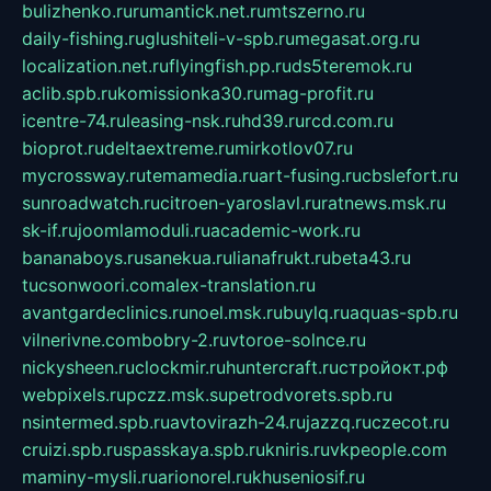
bulizhenko.ru
rumantick.net.ru
mtszerno.ru
daily-fishing.ru
glushiteli-v-spb.ru
megasat.org.ru
localization.net.ru
flyingfish.pp.ru
ds5teremok.ru
aclib.spb.ru
komissionka30.ru
mag-profit.ru
icentre-74.ru
leasing-nsk.ru
hd39.ru
rcd.com.ru
bioprot.ru
deltaextreme.ru
mirkotlov07.ru
mycrossway.ru
temamedia.ru
art-fusing.ru
cbslefort.ru
sunroadwatch.ru
citroen-yaroslavl.ru
ratnews.msk.ru
sk-if.ru
joomlamoduli.ru
academic-work.ru
bananaboys.ru
sanekua.ru
lianafrukt.ru
beta43.ru
tucsonwoori.com
alex-translation.ru
avantgardeclinics.ru
noel.msk.ru
buylq.ru
aquas-spb.ru
vilnerivne.com
bobry-2.ru
vtoroe-solnce.ru
nickysheen.ru
clockmir.ru
huntercraft.ru
стройокт.рф
webpixels.ru
pczz.msk.su
petrodvorets.spb.ru
nsintermed.spb.ru
avtovirazh-24.ru
jazzq.ru
czecot.ru
cruizi.spb.ru
spasskaya.spb.ru
kniris.ru
vkpeople.com
maminy-mysli.ru
arionorel.ru
khuseniosif.ru