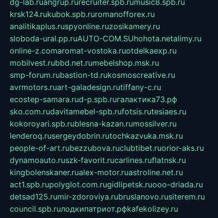
dg-lab.ru
angrup.ru
recruiter.spb.ru
music8.spb.ru
krsk124.ru
kubok.spb.ru
romanofforex.ru
analitikaplus.ru
spyonline.ru
zosikamery.ru
sloboda-ural.pp.ru
AUTO-COM.SU
hohota.net
alimy.ru
online-z.com
aromat-vostoka.ru
otdelkaexp.ru
mobilvest.ru
bbd.net.ru
mebelshop.msk.ru
smp-forum.ru
bastion-td.ru
kosmoscreative.ru
avrmotors.ru
art-galadesign.ru
tiffany-c.ru
ecostep-samara.ru
d-p.spb.ru
галактика73.рф
sko.com.ru
davitamebel-spb.ru
fotsis.ru
tesiaes.ru
kokoroyari.spb.ru
blesna-kazan.ru
mossilver.ru
lenderoq.ru
sergeydobrin.ru
tochkazvuka.msk.ru
people-of-art.ru
bezzubova.ru
clubtibet.ru
orior-aks.ru
dynamoauto.ru
szk-favorit.ru
carlines.ru
flatnsk.ru
kingbolenskaner.ru
alex-motor.ru
astroline.net.ru
act1.spb.ru
polyglot.com.ru
gidlipetsk.ru
ooo-driada.ru
detsad125.ru
mir-zdoroviya.ru
bruslanovo.ru
siterem.ru
council.spb.ru
лодкипатриот.рф
kafekolizey.ru