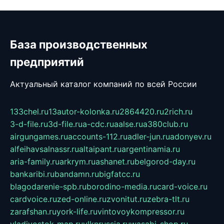
База производственных
предприятий
Актуальный каталог компаний по всей России
133chel.ru
13autor-kolonka.ru
2864420.ru
2rich.ru
3-d-file.ru
3d-file.ru
a-cdc.ru
aalse.ru
a380club.ru
airgungames.ru
accounts-112.ru
adler-jun.ru
adonyev.ru
alfeihavsalnassr.ru
altaipant.ru
argentinamia.ru
aria-family.ru
arkrym.ru
ashanet.ru
belgorod-day.ru
bankaribi.ru
bandamn.ru
bigfatcc.ru
blagodarenie-spb.ru
borodino-media.ru
card-voice.ru
cardvoice.ru
zed-online.ru
zvonitut.ru
zebra-tlt.ru
zarafshan.ru
york-life.ru
vintovoykompressor.ru
vladivostok-map.ru
vlknrussia.ru
wasabi-shop.ru