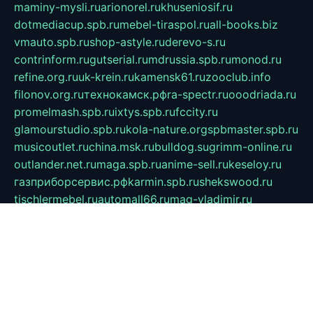
maminy-mysli.ru
arionorel.ru
khuseniosif.ru
dotmediacup.spb.ru
mebel-tiraspol.ru
all-books.biz
vmauto.spb.ru
shop-astyle.ru
derevo-s.ru
contrinform.ru
gutserial.ru
mdrussia.spb.ru
monod.ru
refine.org.ru
uk-krein.ru
kamensk61.ru
zooclub.info
filonov.org.ru
технокамск.рф
ra-spectr.ru
ooodriada.ru
promelmash.spb.ru
ixtys.spb.ru
fccity.ru
glamourstudio.spb.ru
kola-nature.org
spbmaster.spb.ru
musicoutlet.ru
china.msk.ru
bulldog.su
grimm-online.ru
outlander.net.ru
maga.spb.ru
anime-sell.ru
keseloy.ru
газприборсервис.рф
karmin.spb.ru
shekswood.ru
tischlermebel.ru
automall66.ru
mag-vladimir.ru
yardbar.ru
kiwitour.spb.ru
indesign.com.ru
freestylemebel.ru
bany-samara.ru
rsei.ru
naidisvoyput.ru
mgsn-invest.ru
ipkamerasannce.ru
alicante-house.ru
ibelka74.ru
cozyhouse.info
vlkargalev-studio.ru
700mb.ru
figura-ufa.ru
alina-live.ru
belarusiannews.ru
womenknow.ru
dos-vniimk.ru