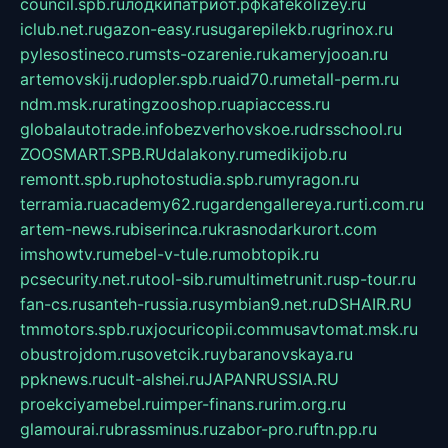
council.spb.ru
лодкипатриот.рф
kafekolizey.ru
iclub.net.ru
gazon-easy.ru
sugarepilekb.ru
grinox.ru
pylesostineco.ru
msts-ozarenie.ru
kameryjooan.ru
artemovskij.ru
dopler.spb.ru
aid70.ru
metall-perm.ru
ndm.msk.ru
ratingzooshop.ru
apiaccess.ru
globalautotrade.info
bezverhovskoe.ru
drsschool.ru
ZOOSMART.SPB.RU
dalakony.ru
medikijob.ru
remontt.spb.ru
photostudia.spb.ru
myragon.ru
terramia.ru
academy62.ru
gardengallereya.ru
rti.com.ru
artem-news.ru
biserinca.ru
krasnodarkurort.com
imshowtv.ru
mebel-v-tule.ru
mobtopik.ru
pcsecurity.net.ru
tool-sib.ru
multimetrunit.ru
sp-tour.ru
fan-cs.ru
santeh-russia.ru
symbian9.net.ru
DSHAIR.RU
tmmotors.spb.ru
xjocuricopii.com
musavtomat.msk.ru
obustrojdom.ru
sovetcik.ru
ybaranovskaya.ru
ppknews.ru
cult-alshei.ru
JAPANRUSSIA.RU
proekciyamebel.ru
imper-finans.ru
rim.org.ru
glamourai.ru
brassminus.ru
zabor-pro.ru
ftn.pp.ru