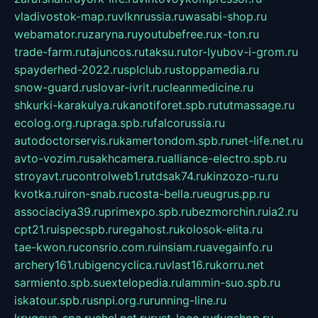
vladivostok-map.ru
vlknrussia.ru
wasabi-shop.ru
webamator.ru
zaryna.ru
youtubefree.ru
x-ton.ru
trade-farm.ru
tajuncos.ru
taksu.ru
tor-lyubov-i-grom.ru
spayderhed-2022.ru
splclub.ru
stoppamedia.ru
snow-guard.ru
slovar-ivrit.ru
cleanmedicine.ru
shkurki-karakulya.ru
kanotiforet.spb.ru
tutmassage.ru
ecolog.org.ru
praga.spb.ru
falcorussia.ru
autodoctorservis.ru
kamertondom.spb.ru
net-life.net.ru
avto-vozim.ru
sakhcamera.ru
alliance-electro.spb.ru
stroyavt.ru
controlweb1.ru
tdsak74.ru
kinzozo-ru.ru
kvotka.ru
iron-snab.ru
costa-bella.ru
eugrus.pp.ru
associaciya39.ru
primexpo.spb.ru
bezmorchin.ru
ia2.ru
cpt21.ru
ispecspb.ru
regahost.ru
kolosok-elita.ru
tae-kwon.ru
consrio.com.ru
insiam.ru
avegainfo.ru
archery161.ru
bigencyclica.ru
vlast16.ru
korru.net
sarmiento.spb.su
extelopedia.ru
lammin-suo.spb.ru
iskatour.spb.ru
snpi.org.ru
running-line.ru