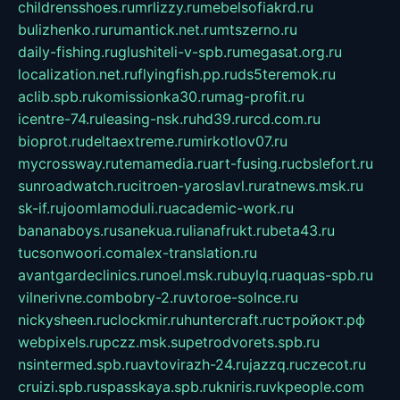
childrensshoes.ru
mrlizzy.ru
mebelsofiakrd.ru
bulizhenko.ru
rumantick.net.ru
mtszerno.ru
daily-fishing.ru
glushiteli-v-spb.ru
megasat.org.ru
localization.net.ru
flyingfish.pp.ru
ds5teremok.ru
aclib.spb.ru
komissionka30.ru
mag-profit.ru
icentre-74.ru
leasing-nsk.ru
hd39.ru
rcd.com.ru
bioprot.ru
deltaextreme.ru
mirkotlov07.ru
mycrossway.ru
temamedia.ru
art-fusing.ru
cbslefort.ru
sunroadwatch.ru
citroen-yaroslavl.ru
ratnews.msk.ru
sk-if.ru
joomlamoduli.ru
academic-work.ru
bananaboys.ru
sanekua.ru
lianafrukt.ru
beta43.ru
tucsonwoori.com
alex-translation.ru
avantgardeclinics.ru
noel.msk.ru
buylq.ru
aquas-spb.ru
vilnerivne.com
bobry-2.ru
vtoroe-solnce.ru
nickysheen.ru
clockmir.ru
huntercraft.ru
стройокт.рф
webpixels.ru
pczz.msk.su
petrodvorets.spb.ru
nsintermed.spb.ru
avtovirazh-24.ru
jazzq.ru
czecot.ru
cruizi.spb.ru
spasskaya.spb.ru
kniris.ru
vkpeople.com