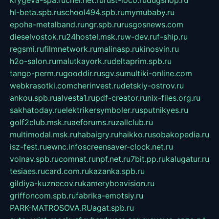
krygeva-spa.ru
chel.net.ru
rust-loco.ru
dugshop.ru
hl-beta.spb.ru
school494.spb.ru
mymubaby.ru
epoha-metalband.ru
ngr.spb.ru
rusgosnews.com
dieselvostok.ru
24hostel.msk.ru
w-dev.ru
f-ship.ru
regsmi.ru
filmnetwork.ru
malinasp.ru
kinosvin.ru
h2o-salon.ru
malutkayork.ru
deltaprim.spb.ru
tango-perm.ru
gooddir.ru
sgv.su
multiki-online.com
webkrasotki.com
cherinvest.ru
detskiy-ostrov.ru
ankou.spb.ru
alvesta1.ru
pdf-creator.ru
nix-files.org.ru
sakhatoday.ru
elektrikersymboler.ru
sputnikyes.ru
golf2club.msk.ru
aeforums.ru
zallclub.ru
multimodal.msk.ru
habaigry.ru
haikko.ru
sobakopedia.ru
isz-fest.ru
ewnc.info
screensaver-clock.net.ru
volnav.spb.ru
comnat.ru
npf.net.ru
7bit.pp.ru
kalugatur.ru
tesiaes.ru
card.com.ru
kazanka.spb.ru
gildiya-kuznecov.ru
kameryboavision.ru
griffoncom.spb.ru
fabrika-emotsiy.ru
PARK-MATROSOVA.RU
agat.spb.ru