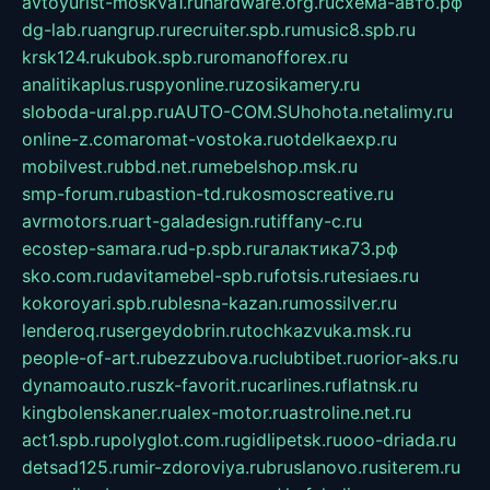
avtoyurist-moskva1.ru
hardware.org.ru
схема-авто.рф
dg-lab.ru
angrup.ru
recruiter.spb.ru
music8.spb.ru
krsk124.ru
kubok.spb.ru
romanofforex.ru
analitikaplus.ru
spyonline.ru
zosikamery.ru
sloboda-ural.pp.ru
AUTO-COM.SU
hohota.net
alimy.ru
online-z.com
aromat-vostoka.ru
otdelkaexp.ru
mobilvest.ru
bbd.net.ru
mebelshop.msk.ru
smp-forum.ru
bastion-td.ru
kosmoscreative.ru
avrmotors.ru
art-galadesign.ru
tiffany-c.ru
ecostep-samara.ru
d-p.spb.ru
галактика73.рф
sko.com.ru
davitamebel-spb.ru
fotsis.ru
tesiaes.ru
kokoroyari.spb.ru
blesna-kazan.ru
mossilver.ru
lenderoq.ru
sergeydobrin.ru
tochkazvuka.msk.ru
people-of-art.ru
bezzubova.ru
clubtibet.ru
orior-aks.ru
dynamoauto.ru
szk-favorit.ru
carlines.ru
flatnsk.ru
kingbolenskaner.ru
alex-motor.ru
astroline.net.ru
act1.spb.ru
polyglot.com.ru
gidlipetsk.ru
ooo-driada.ru
detsad125.ru
mir-zdoroviya.ru
bruslanovo.ru
siterem.ru