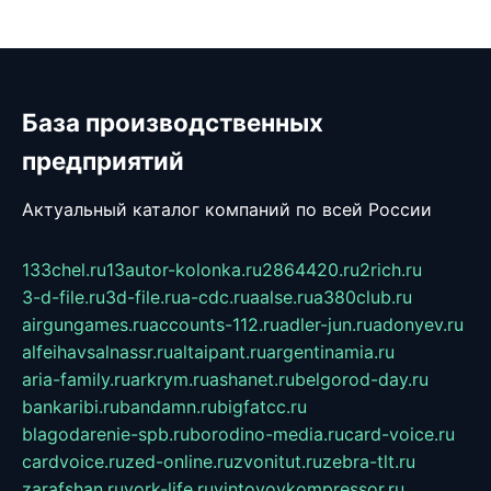
База производственных
предприятий
Актуальный каталог компаний по всей России
133chel.ru
13autor-kolonka.ru
2864420.ru
2rich.ru
3-d-file.ru
3d-file.ru
a-cdc.ru
aalse.ru
a380club.ru
airgungames.ru
accounts-112.ru
adler-jun.ru
adonyev.ru
alfeihavsalnassr.ru
altaipant.ru
argentinamia.ru
aria-family.ru
arkrym.ru
ashanet.ru
belgorod-day.ru
bankaribi.ru
bandamn.ru
bigfatcc.ru
blagodarenie-spb.ru
borodino-media.ru
card-voice.ru
cardvoice.ru
zed-online.ru
zvonitut.ru
zebra-tlt.ru
zarafshan.ru
york-life.ru
vintovoykompressor.ru