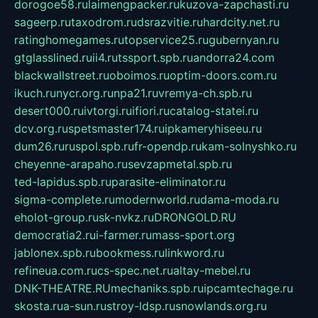
dorogoe58.ru
laimengpacker.ru
kuzova-zapchasti.ru
sageerp.ru
taxodrom.ru
dsrazvitie.ru
hardcity.net.ru
ratinghomegames.ru
topservice25.ru
gubernyan.ru
gtglasslined.ru
ii4.ru
tssport.spb.ru
andorra24.com
blackwallstreet.ru
oboimos.ru
optim-doors.com.ru
ikuch.ru
nycr.org.ru
npa21.ru
vremya-ch.spb.ru
desert000.ru
ivtorgi.ru
ifiori.ru
catalog-statei.ru
dcv.org.ru
spetsmaster174.ru
ipkameryhiseeu.ru
dum26.ru
ruspol.spb.ru
fr-opendp.ru
kam-solnyshko.ru
cheyenne-arapaho.ru
sevzapmetal.spb.ru
ted-lapidus.spb.ru
parasite-eliminator.ru
sigma-complete.ru
modernworld.ru
dama-moda.ru
eholot-group.ru
sk-nvkz.ru
DRONGOLD.RU
democratia2.ru
i-farmer.ru
mass-sport.org
jablonex.spb.ru
bookmess.ru
linkword.ru
refineua.com.ru
cs-spec.net.ru
altay-mebel.ru
DNK-THEATRE.RU
mechaniks.spb.ru
ipcamtechage.ru
skosta.ru
a-sun.ru
stroy-ldsp.ru
snowlands.org.ru