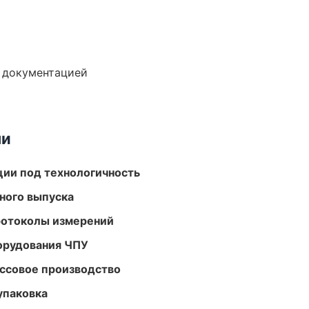
е документацией
ми
ции под технологичность
ного выпуска
ротоколы измерений
орудования ЧПУ
ассовое производство
упаковка