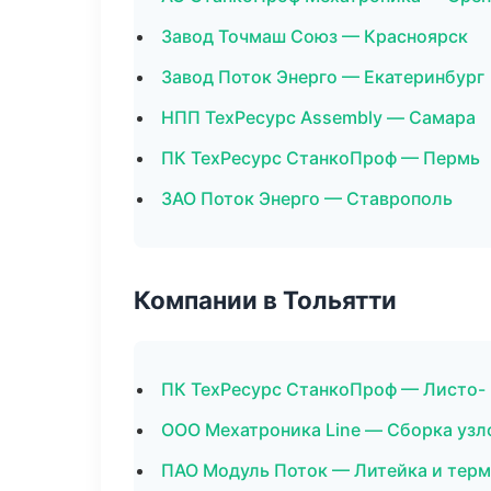
Завод Точмаш Союз — Красноярск
Завод Поток Энерго — Екатеринбург
НПП ТехРесурс Assembly — Самара
ПК ТехРесурс СтанкоПроф — Пермь
ЗАО Поток Энерго — Ставрополь
Компании в Тольятти
ПК ТехРесурс СтанкоПроф — Листо-
ООО Мехатроника Line — Сборка узл
ПАО Модуль Поток — Литейка и тер