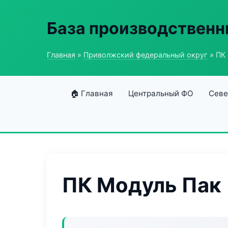
База производственн
Главная
»
Приволжский федеральный округ
» ПК
🏠 Главная
Центральный ФО
Севе
ПК Модуль Пак