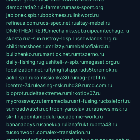
democratia2.ru
i-farmer.ru
mass-sport.org
jablonex.spb.ru
bookmess.ru
linkword.ru
refineua.com.ru
cs-spec.net.ru
altay-mebel.ru
DNK-THEATRE.RU
mechaniks.spb.ru
ipcamtechage.ru
skosta.ru
a-sun.ru
stroy-ldsp.ru
snowlands.org.ru
childrensshoes.ru
mrlizzy.ru
mebelsofiakrd.ru
bulizhenko.ru
rumantick.net.ru
mtszerno.ru
daily-fishing.ru
glushiteli-v-spb.ru
megasat.org.ru
localization.net.ru
flyingfish.pp.ru
ds5teremok.ru
aclib.spb.ru
komissionka30.ru
mag-profit.ru
icentre-74.ru
leasing-nsk.ru
hd39.ru
rcd.com.ru
bioprot.ru
deltaextreme.ru
mirkotlov07.ru
mycrossway.ru
temamedia.ru
art-fusing.ru
cbslefort.ru
sunroadwatch.ru
citroen-yaroslavl.ru
ratnews.msk.ru
sk-if.ru
joomlamoduli.ru
academic-work.ru
bananaboys.ru
sanekua.ru
lianafrukt.ru
beta43.ru
tucsonwoori.com
alex-translation.ru