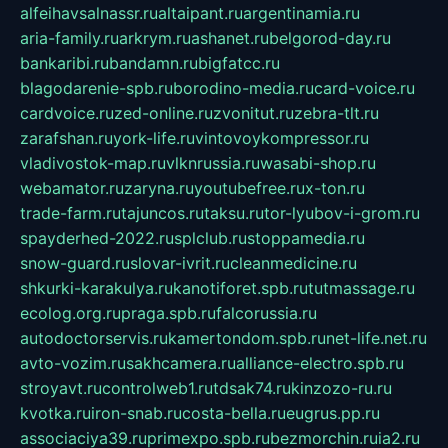
alfeihavsalnassr.ru
altaipant.ru
argentinamia.ru
aria-family.ru
arkrym.ru
ashanet.ru
belgorod-day.ru
bankaribi.ru
bandamn.ru
bigfatcc.ru
blagodarenie-spb.ru
borodino-media.ru
card-voice.ru
cardvoice.ru
zed-online.ru
zvonitut.ru
zebra-tlt.ru
zarafshan.ru
york-life.ru
vintovoykompressor.ru
vladivostok-map.ru
vlknrussia.ru
wasabi-shop.ru
webamator.ru
zaryna.ru
youtubefree.ru
x-ton.ru
trade-farm.ru
tajuncos.ru
taksu.ru
tor-lyubov-i-grom.ru
spayderhed-2022.ru
splclub.ru
stoppamedia.ru
snow-guard.ru
slovar-ivrit.ru
cleanmedicine.ru
shkurki-karakulya.ru
kanotiforet.spb.ru
tutmassage.ru
ecolog.org.ru
praga.spb.ru
falcorussia.ru
autodoctorservis.ru
kamertondom.spb.ru
net-life.net.ru
avto-vozim.ru
sakhcamera.ru
alliance-electro.spb.ru
stroyavt.ru
controlweb1.ru
tdsak74.ru
kinzozo-ru.ru
kvotka.ru
iron-snab.ru
costa-bella.ru
eugrus.pp.ru
associaciya39.ru
primexpo.spb.ru
bezmorchin.ru
ia2.ru