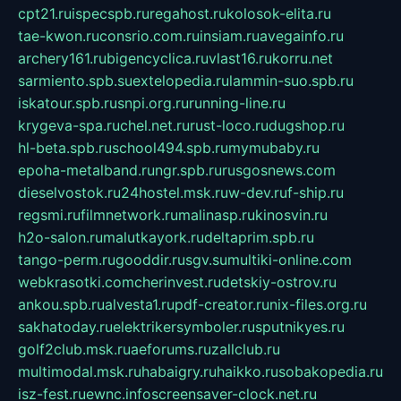
cpt21.ru
ispecspb.ru
regahost.ru
kolosok-elita.ru
tae-kwon.ru
consrio.com.ru
insiam.ru
avegainfo.ru
archery161.ru
bigencyclica.ru
vlast16.ru
korru.net
sarmiento.spb.su
extelopedia.ru
lammin-suo.spb.ru
iskatour.spb.ru
snpi.org.ru
running-line.ru
krygeva-spa.ru
chel.net.ru
rust-loco.ru
dugshop.ru
hl-beta.spb.ru
school494.spb.ru
mymubaby.ru
epoha-metalband.ru
ngr.spb.ru
rusgosnews.com
dieselvostok.ru
24hostel.msk.ru
w-dev.ru
f-ship.ru
regsmi.ru
filmnetwork.ru
malinasp.ru
kinosvin.ru
h2o-salon.ru
malutkayork.ru
deltaprim.spb.ru
tango-perm.ru
gooddir.ru
sgv.su
multiki-online.com
webkrasotki.com
cherinvest.ru
detskiy-ostrov.ru
ankou.spb.ru
alvesta1.ru
pdf-creator.ru
nix-files.org.ru
sakhatoday.ru
elektrikersymboler.ru
sputnikyes.ru
golf2club.msk.ru
aeforums.ru
zallclub.ru
multimodal.msk.ru
habaigry.ru
haikko.ru
sobakopedia.ru
isz-fest.ru
ewnc.info
screensaver-clock.net.ru