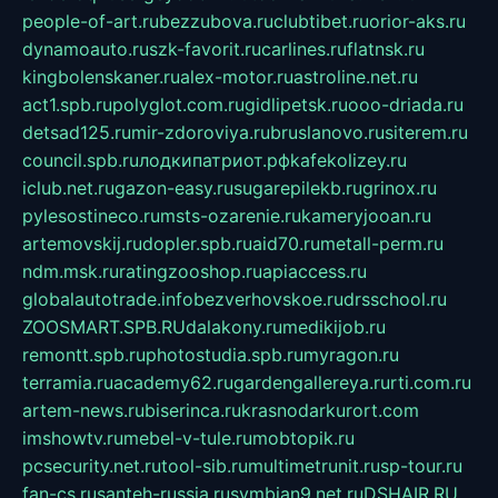
people-of-art.ru
bezzubova.ru
clubtibet.ru
orior-aks.ru
dynamoauto.ru
szk-favorit.ru
carlines.ru
flatnsk.ru
kingbolenskaner.ru
alex-motor.ru
astroline.net.ru
act1.spb.ru
polyglot.com.ru
gidlipetsk.ru
ooo-driada.ru
detsad125.ru
mir-zdoroviya.ru
bruslanovo.ru
siterem.ru
council.spb.ru
лодкипатриот.рф
kafekolizey.ru
iclub.net.ru
gazon-easy.ru
sugarepilekb.ru
grinox.ru
pylesostineco.ru
msts-ozarenie.ru
kameryjooan.ru
artemovskij.ru
dopler.spb.ru
aid70.ru
metall-perm.ru
ndm.msk.ru
ratingzooshop.ru
apiaccess.ru
globalautotrade.info
bezverhovskoe.ru
drsschool.ru
ZOOSMART.SPB.RU
dalakony.ru
medikijob.ru
remontt.spb.ru
photostudia.spb.ru
myragon.ru
terramia.ru
academy62.ru
gardengallereya.ru
rti.com.ru
artem-news.ru
biserinca.ru
krasnodarkurort.com
imshowtv.ru
mebel-v-tule.ru
mobtopik.ru
pcsecurity.net.ru
tool-sib.ru
multimetrunit.ru
sp-tour.ru
fan-cs.ru
santeh-russia.ru
symbian9.net.ru
DSHAIR.RU