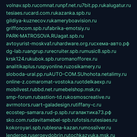
volnav.spb.ru
comnat.ru
npf.net.ru
7bit.pp.ru
kalugatur.ru
tesiaes.ru
card.com.ru
kazanka.spb.ru
gildiya-kuznecov.ru
kameryboavision.ru
griffoncom.spb.ru
fabrika-emotsiy.ru
PARK-MATROSOVA.RU
agat.spb.ru
avtoyurist-moskva1.ru
hardware.org.ru
схема-авто.рф
dg-lab.ru
angrup.ru
recruiter.spb.ru
music8.spb.ru
krsk124.ru
kubok.spb.ru
romanofforex.ru
analitikaplus.ru
spyonline.ru
zosikamery.ru
sloboda-ural.pp.ru
AUTO-COM.SU
hohota.net
alimy.ru
online-z.com
aromat-vostoka.ru
otdelkaexp.ru
mobilvest.ru
bbd.net.ru
mebelshop.msk.ru
smp-forum.ru
bastion-td.ru
kosmoscreative.ru
avrmotors.ru
art-galadesign.ru
tiffany-c.ru
ecostep-samara.ru
d-p.spb.ru
галактика73.рф
sko.com.ru
davitamebel-spb.ru
fotsis.ru
tesiaes.ru
kokoroyari.spb.ru
blesna-kazan.ru
mossilver.ru
lenderoq.ru
sergeydobrin.ru
tochkazvuka.msk.ru