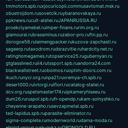
tmmotors.spb.ru
xjocuricopii.com
musavtomat.msk.ru
obustrojdom.ru
sovetcik.ru
ybaranovskaya.ru
ppknews.ru
cult-alshei.ru
JAPANRUSSIA.RU
proekciyamebel.ru
imper-finans.ru
rim.org.ru
glamourai.ru
brassminus.ru
zabor-pro.ru
ftn.pp.ru
dorogoe58.ru
laimengpacker.ru
kuzova-zapchasti.ru
sageerp.ru
taxodrom.ru
dsrazvitie.ru
hardcity.net.ru
ratinghomegames.ru
topservice25.ru
gubernyan.ru
gtglasslined.ru
ii4.ru
tssport.spb.ru
andorra24.com
blackwallstreet.ru
oboimos.ru
optim-doors.com.ru
ikuch.ru
nycr.org.ru
npa21.ru
vremya-ch.spb.ru
desert000.ru
ivtorgi.ru
ifiori.ru
catalog-statei.ru
dcv.org.ru
spetsmaster174.ru
ipkameryhiseeu.ru
dum26.ru
ruspol.spb.ru
fr-opendp.ru
kam-solnyshko.ru
cheyenne-arapaho.ru
sevzapmetal.spb.ru
ted-lapidus.spb.ru
parasite-eliminator.ru
sigma-complete.ru
modernworld.ru
dama-moda.ru
eholot-group.ru
sk-nvkz.ru
DRONGOLD.RU