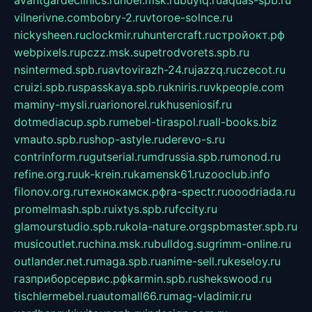
avantgardeclinics.ru
noel.msk.ru
buylq.ru
aquas-spb.ru
vilnerivne.com
bobry-2.ru
vtoroe-solnce.ru
nickysheen.ru
clockmir.ru
huntercraft.ru
стройокт.рф
webpixels.ru
pczz.msk.su
petrodvorets.spb.ru
nsintermed.spb.ru
avtovirazh-24.ru
jazzq.ru
czecot.ru
cruizi.spb.ru
spasskaya.spb.ru
kniris.ru
vkpeople.com
maminy-mysli.ru
arionorel.ru
khuseniosif.ru
dotmediacup.spb.ru
mebel-tiraspol.ru
all-books.biz
vmauto.spb.ru
shop-astyle.ru
derevo-s.ru
contrinform.ru
gutserial.ru
mdrussia.spb.ru
monod.ru
refine.org.ru
uk-krein.ru
kamensk61.ru
zooclub.info
filonov.org.ru
технокамск.рф
ra-spectr.ru
ooodriada.ru
promelmash.spb.ru
ixtys.spb.ru
fccity.ru
glamourstudio.spb.ru
kola-nature.org
spbmaster.spb.ru
musicoutlet.ru
china.msk.ru
bulldog.su
grimm-online.ru
outlander.net.ru
maga.spb.ru
anime-sell.ru
keseloy.ru
газприборсервис.рф
karmin.spb.ru
shekswood.ru
tischlermebel.ru
automall66.ru
mag-vladimir.ru