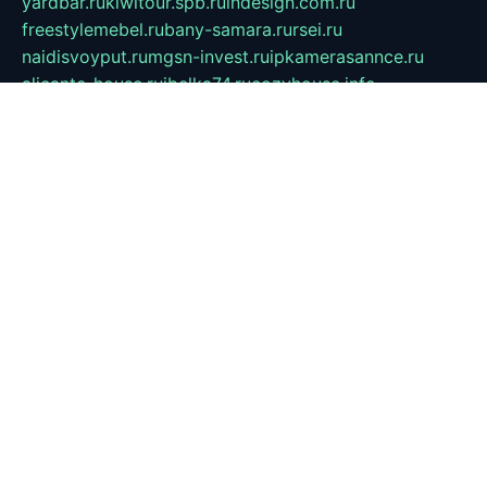
yardbar.ru
kiwitour.spb.ru
indesign.com.ru
freestylemebel.ru
bany-samara.ru
rsei.ru
naidisvoyput.ru
mgsn-invest.ru
ipkamerasannce.ru
alicante-house.ru
ibelka74.ru
cozyhouse.info
vlkargalev-studio.ru
700mb.ru
figura-ufa.ru
alina-live.ru
belarusiannews.ru
womenknow.ru
dos-vniimk.ru
sega.net.ru
dv.net.ru
phenomenonsofhistory.com
telesputnik.net.ru
wall.pp.ru
pylesosroidmi.ru
gtc-clan.ru
cligs.ru
bibikazap.ru
popova.org.ru
netwhistler.spb.ru
bellvil.ru
bonzon.ru
iss-vladik.ru
defiparis.net.ru
las-gryzas.ru
amku.ru
electednews.spb.ru
feather.org.ru
spar72.ru
tankiigri.ru
dominus.com.ru
ibtree.ru
sanykool.pp.ru
unixlib.org.ru
menatep.spb.ru
gartenterrassen.ru
printeka.ru
skvozilka.com.ru
parkovka-pub.ru
lovemobi.ru
art-ru.ru
emulatorz.com.ru
alucomp.com.ru
tatforum.com.ru
alternativa-profi.ru
dermakler.ru
artsurvey.ru
aredir.ru
khimspas.ru
centr-maxi.ru
2018r.ru