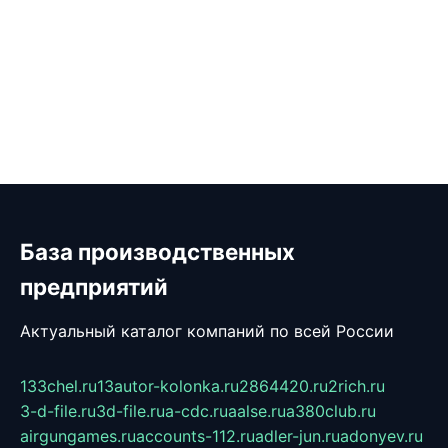
База производственных
предприятий
Актуальный каталог компаний по всей России
133chel.ru
13autor-kolonka.ru
2864420.ru
2rich.ru
3-d-file.ru
3d-file.ru
a-cdc.ru
aalse.ru
a380club.ru
airgungames.ru
accounts-112.ru
adler-jun.ru
adonyev.ru