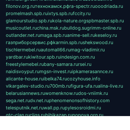
filonov.org.ru
технокамск.рф
ra-spectr.ru
ooodriada.ru
promelmash.spb.ru
ixtys.spb.ru
fccity.ru
glamourstudio.spb.ru
kola-nature.org
spbmaster.spb.ru
musicoutlet.ru
china.msk.ru
bulldog.su
grimm-online.ru
outlander.net.ru
maga.spb.ru
anime-sell.ru
keseloy.ru
газприборсервис.рф
karmin.spb.ru
shekswood.ru
tischlermebel.ru
automall66.ru
mag-vladimir.ru
yardbar.ru
kiwitour.spb.ru
indesign.com.ru
freestylemebel.ru
bany-samara.ru
rsei.ru
naidisvoyput.ru
mgsn-invest.ru
ipkamerasannce.ru
alicante-house.ru
ibelka74.ru
cozyhouse.info
vlkargalev-studio.ru
700mb.ru
figura-ufa.ru
alina-live.ru
belarusiannews.ru
womenknow.ru
dos-vniimk.ru
sega.net.ru
dv.net.ru
phenomenonsofhistory.com
telesputnik.net.ru
wall.pp.ru
pylesosroidmi.ru
gtc-clan.ru
cligs.ru
bibikazap.ru
popova.org.ru
netwhistler.spb.ru
bellvil.ru
bonzon.ru
iss-vladik.ru
defiparis.net.ru
las-gryzas.ru
amku.ru