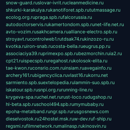
snow-guard.ru
slovar-ivrit.ru
cleanmedicine.ru
shkurki-karakulya.ru
kanotiforet.spb.ru
tutmassage.ru
ecolog.org.ru
praga.spb.ru
falcorussia.ru
autodoctorservis.ru
kamertondom.spb.ru
net-life.net.ru
avto-vozim.ru
sakhcamera.ru
alliance-electro.spb.ru
stroyavt.ru
controlweb1.ru
tdsak74.ru
kinzozo-ru.ru
kvotka.ru
iron-snab.ru
costa-bella.ru
eugrus.pp.ru
associaciya39.ru
primexpo.spb.ru
bezmorchin.ru
ia2.ru
cpt21.ru
ispecspb.ru
regahost.ru
kolosok-elita.ru
tae-kwon.ru
consrio.com.ru
insiam.ru
avegainfo.ru
archery161.ru
bigencyclica.ru
vlast16.ru
korru.net
sarmiento.spb.su
extelopedia.ru
lammin-suo.spb.ru
iskatour.spb.ru
snpi.org.ru
running-line.ru
krygeva-spa.ru
chel.net.ru
rust-loco.ru
dugshop.ru
hl-beta.spb.ru
school494.spb.ru
mymubaby.ru
epoha-metalband.ru
ngr.spb.ru
rusgosnews.com
dieselvostok.ru
24hostel.msk.ru
w-dev.ru
f-ship.ru
regsmi.ru
filmnetwork.ru
malinasp.ru
kinosvin.ru