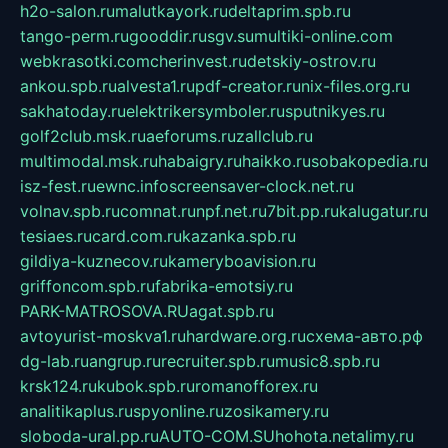
h2o-salon.ru
malutkayork.ru
deltaprim.spb.ru
tango-perm.ru
gooddir.ru
sgv.su
multiki-online.com
webkrasotki.com
cherinvest.ru
detskiy-ostrov.ru
ankou.spb.ru
alvesta1.ru
pdf-creator.ru
nix-files.org.ru
sakhatoday.ru
elektrikersymboler.ru
sputnikyes.ru
golf2club.msk.ru
aeforums.ru
zallclub.ru
multimodal.msk.ru
habaigry.ru
haikko.ru
sobakopedia.ru
isz-fest.ru
ewnc.info
screensaver-clock.net.ru
volnav.spb.ru
comnat.ru
npf.net.ru
7bit.pp.ru
kalugatur.ru
tesiaes.ru
card.com.ru
kazanka.spb.ru
gildiya-kuznecov.ru
kameryboavision.ru
griffoncom.spb.ru
fabrika-emotsiy.ru
PARK-MATROSOVA.RU
agat.spb.ru
avtoyurist-moskva1.ru
hardware.org.ru
схема-авто.рф
dg-lab.ru
angrup.ru
recruiter.spb.ru
music8.spb.ru
krsk124.ru
kubok.spb.ru
romanofforex.ru
analitikaplus.ru
spyonline.ru
zosikamery.ru
sloboda-ural.pp.ru
AUTO-COM.SU
hohota.net
alimy.ru