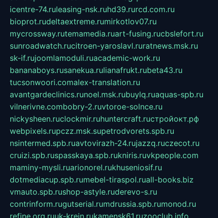
icentre-74.ru
leasing-nsk.ru
hd39.ru
rcd.com.ru
bioprot.ru
deltaextreme.ru
mirkotlov07.ru
mycrossway.ru
temamedia.ru
art-fusing.ru
cbslefort.ru
sunroadwatch.ru
citroen-yaroslavl.ru
ratnews.msk.ru
sk-if.ru
joomlamoduli.ru
academic-work.ru
bananaboys.ru
sanekua.ru
lianafrukt.ru
beta43.ru
tucsonwoori.com
alex-translation.ru
avantgardeclinics.ru
noel.msk.ru
buylq.ru
aquas-spb.ru
vilnerivne.com
bobry-2.ru
vtoroe-solnce.ru
nickysheen.ru
clockmir.ru
huntercraft.ru
стройокт.рф
webpixels.ru
pczz.msk.su
petrodvorets.spb.ru
nsintermed.spb.ru
avtovirazh-24.ru
jazzq.ru
czecot.ru
cruizi.spb.ru
spasskaya.spb.ru
kniris.ru
vkpeople.com
maminy-mysli.ru
arionorel.ru
khuseniosif.ru
dotmediacup.spb.ru
mebel-tiraspol.ru
all-books.biz
vmauto.spb.ru
shop-astyle.ru
derevo-s.ru
contrinform.ru
gutserial.ru
mdrussia.spb.ru
monod.ru
refine.org.ru
uk-krein.ru
kamensk61.ru
zooclub.info