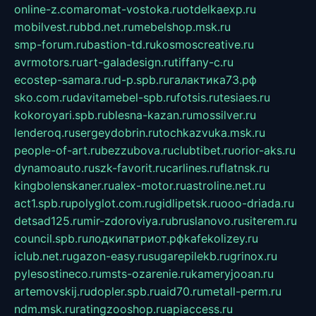
online-z.com
aromat-vostoka.ru
otdelkaexp.ru
mobilvest.ru
bbd.net.ru
mebelshop.msk.ru
smp-forum.ru
bastion-td.ru
kosmoscreative.ru
avrmotors.ru
art-galadesign.ru
tiffany-c.ru
ecostep-samara.ru
d-p.spb.ru
галактика73.рф
sko.com.ru
davitamebel-spb.ru
fotsis.ru
tesiaes.ru
kokoroyari.spb.ru
blesna-kazan.ru
mossilver.ru
lenderoq.ru
sergeydobrin.ru
tochkazvuka.msk.ru
people-of-art.ru
bezzubova.ru
clubtibet.ru
orior-aks.ru
dynamoauto.ru
szk-favorit.ru
carlines.ru
flatnsk.ru
kingbolenskaner.ru
alex-motor.ru
astroline.net.ru
act1.spb.ru
polyglot.com.ru
gidlipetsk.ru
ooo-driada.ru
detsad125.ru
mir-zdoroviya.ru
bruslanovo.ru
siterem.ru
council.spb.ru
лодкипатриот.рф
kafekolizey.ru
iclub.net.ru
gazon-easy.ru
sugarepilekb.ru
grinox.ru
pylesostineco.ru
msts-ozarenie.ru
kameryjooan.ru
artemovskij.ru
dopler.spb.ru
aid70.ru
metall-perm.ru
ndm.msk.ru
ratingzooshop.ru
apiaccess.ru