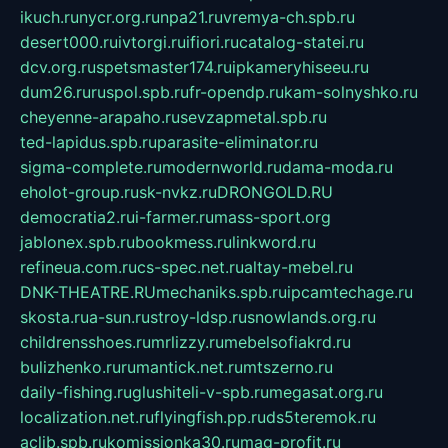
ikuch.ru
nycr.org.ru
npa21.ru
vremya-ch.spb.ru
desert000.ru
ivtorgi.ru
ifiori.ru
catalog-statei.ru
dcv.org.ru
spetsmaster174.ru
ipkameryhiseeu.ru
dum26.ru
ruspol.spb.ru
fr-opendp.ru
kam-solnyshko.ru
cheyenne-arapaho.ru
sevzapmetal.spb.ru
ted-lapidus.spb.ru
parasite-eliminator.ru
sigma-complete.ru
modernworld.ru
dama-moda.ru
eholot-group.ru
sk-nvkz.ru
DRONGOLD.RU
democratia2.ru
i-farmer.ru
mass-sport.org
jablonex.spb.ru
bookmess.ru
linkword.ru
refineua.com.ru
cs-spec.net.ru
altay-mebel.ru
DNK-THEATRE.RU
mechaniks.spb.ru
ipcamtechage.ru
skosta.ru
a-sun.ru
stroy-ldsp.ru
snowlands.org.ru
childrensshoes.ru
mrlizzy.ru
mebelsofiakrd.ru
bulizhenko.ru
rumantick.net.ru
mtszerno.ru
daily-fishing.ru
glushiteli-v-spb.ru
megasat.org.ru
localization.net.ru
flyingfish.pp.ru
ds5teremok.ru
aclib.spb.ru
komissionka30.ru
mag-profit.ru