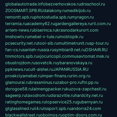
globalautotrade.info
bezverhovskoe.ru
drsschool.ru
ZOOSMART.SPB.RU
dalakony.ru
medikijob.ru
remontt.spb.ru
photostudia.spb.ru
myragon.ru
terramia.ru
academy62.ru
gardengallereya.ru
rti.com.ru
artem-news.ru
biserinca.ru
krasnodarkurort.com
imshowtv.ru
mebel-v-tule.ru
mobtopik.ru
pcsecurity.net.ru
tool-sib.ru
multimetrunit.ru
sp-tour.ru
fan-cs.ru
santeh-russia.ru
symbian9.net.ru
DSHAIR.RU
tmmotors.spb.ru
xjocuricopii.com
musavtomat.msk.ru
obustrojdom.ru
sovetcik.ru
ybaranovskaya.ru
ppknews.ru
cult-alshei.ru
JAPANRUSSIA.RU
proekciyamebel.ru
imper-finans.ru
rim.org.ru
glamourai.ru
brassminus.ru
zabor-pro.ru
ftn.pp.ru
dorogoe58.ru
laimengpacker.ru
kuzova-zapchasti.ru
sageerp.ru
taxodrom.ru
dsrazvitie.ru
hardcity.net.ru
ratinghomegames.ru
topservice25.ru
gubernyan.ru
gtglasslined.ru
ii4.ru
tssport.spb.ru
andorra24.com
blackwallstreet.ru
oboimos.ru
optim-doors.com.ru