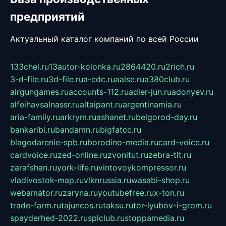
предприятий
Актуальный каталог компаний по всей России
133chel.ru
13autor-kolonka.ru
2864420.ru
2rich.ru
3-d-file.ru
3d-file.ru
a-cdc.ru
aalse.ru
a380club.ru
airgungames.ru
accounts-112.ru
adler-jun.ru
adonyev.ru
alfeihavsalnassr.ru
altaipant.ru
argentinamia.ru
aria-family.ru
arkrym.ru
ashanet.ru
belgorod-day.ru
bankaribi.ru
bandamn.ru
bigfatcc.ru
blagodarenie-spb.ru
borodino-media.ru
card-voice.ru
cardvoice.ru
zed-online.ru
zvonitut.ru
zebra-tlt.ru
zarafshan.ru
york-life.ru
vintovoykompressor.ru
vladivostok-map.ru
vlknrussia.ru
wasabi-shop.ru
webamator.ru
zaryna.ru
youtubefree.ru
x-ton.ru
trade-farm.ru
tajuncos.ru
taksu.ru
tor-lyubov-i-grom.ru
spayderhed-2022.ru
splclub.ru
stoppamedia.ru