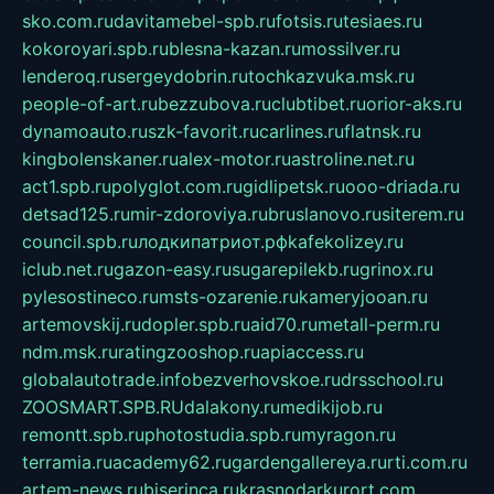
sko.com.ru
davitamebel-spb.ru
fotsis.ru
tesiaes.ru
kokoroyari.spb.ru
blesna-kazan.ru
mossilver.ru
lenderoq.ru
sergeydobrin.ru
tochkazvuka.msk.ru
people-of-art.ru
bezzubova.ru
clubtibet.ru
orior-aks.ru
dynamoauto.ru
szk-favorit.ru
carlines.ru
flatnsk.ru
kingbolenskaner.ru
alex-motor.ru
astroline.net.ru
act1.spb.ru
polyglot.com.ru
gidlipetsk.ru
ooo-driada.ru
detsad125.ru
mir-zdoroviya.ru
bruslanovo.ru
siterem.ru
council.spb.ru
лодкипатриот.рф
kafekolizey.ru
iclub.net.ru
gazon-easy.ru
sugarepilekb.ru
grinox.ru
pylesostineco.ru
msts-ozarenie.ru
kameryjooan.ru
artemovskij.ru
dopler.spb.ru
aid70.ru
metall-perm.ru
ndm.msk.ru
ratingzooshop.ru
apiaccess.ru
globalautotrade.info
bezverhovskoe.ru
drsschool.ru
ZOOSMART.SPB.RU
dalakony.ru
medikijob.ru
remontt.spb.ru
photostudia.spb.ru
myragon.ru
terramia.ru
academy62.ru
gardengallereya.ru
rti.com.ru
artem-news.ru
biserinca.ru
krasnodarkurort.com