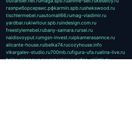
outlander.net.ru
maga.spb.ru
anime-sell.ru
keseloy.ru
газприборсервис.рф
karmin.spb.ru
shekswood.ru
tischlermebel.ru
automall66.ru
mag-vladimir.ru
yardbar.ru
kiwitour.spb.ru
indesign.com.ru
freestylemebel.ru
bany-samara.ru
rsei.ru
naidisvoyput.ru
mgsn-invest.ru
ipkamerasannce.ru
alicante-house.ru
ibelka74.ru
cozyhouse.info
vlkargalev-studio.ru
700mb.ru
figura-ufa.ru
alina-live.ru
belarusiannews.ru
womenknow.ru
dos-vniimk.ru
sega.net.ru
dv.net.ru
phenomenonsofhistory.com
telesputnik.net.ru
wall.pp.ru
pylesosroidmi.ru
gtc-clan.ru
cligs.ru
bibikazap.ru
popova.org.ru
netwhistler.spb.ru
bellvil.ru
bonzon.ru
iss-vladik.ru
defiparis.net.ru
las-gryzas.ru
amku.ru
electednews.spb.ru
feather.org.ru
spar72.ru
tankiigri.ru
dominus.com.ru
ibtree.ru
sanykool.pp.ru
unixlib.org.ru
menatep.spb.ru
gartenterrassen.ru
printeka.ru
skvozilka.com.ru
parkovka-pub.ru
lovemobi.ru
art-ru.ru