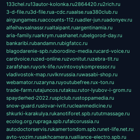
133chel.ru
13autor-kolonka.ru
2864420.ru
2rich.ru
3-d-file.ru
3d-file.ru
a-cdc.ru
aalse.ru
a380club.ru
airgungames.ru
accounts-112.ru
adler-jun.ru
adonyev.ru
alfeihavsalnassr.ru
altaipant.ru
argentinamia.ru
aria-family.ru
arkrym.ru
ashanet.ru
belgorod-day.ru
bankaribi.ru
bandamn.ru
bigfatcc.ru
blagodarenie-spb.ru
borodino-media.ru
card-voice.ru
cardvoice.ru
zed-online.ru
zvonitut.ru
zebra-tlt.ru
zarafshan.ru
york-life.ru
vintovoykompressor.ru
vladivostok-map.ru
vlknrussia.ru
wasabi-shop.ru
webamator.ru
zaryna.ru
youtubefree.ru
x-ton.ru
trade-farm.ru
tajuncos.ru
taksu.ru
tor-lyubov-i-grom.ru
spayderhed-2022.ru
splclub.ru
stoppamedia.ru
snow-guard.ru
slovar-ivrit.ru
cleanmedicine.ru
shkurki-karakulya.ru
kanotiforet.spb.ru
tutmassage.ru
ecolog.org.ru
praga.spb.ru
falcorussia.ru
autodoctorservis.ru
kamertondom.spb.ru
net-life.net.ru
avto-vozim.ru
sakhcamera.ru
alliance-electro.spb.ru