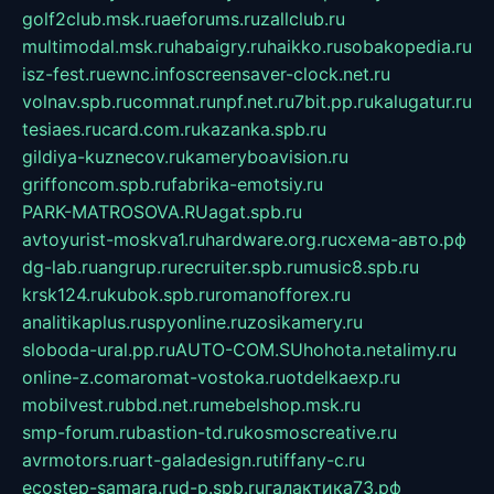
golf2club.msk.ru
aeforums.ru
zallclub.ru
multimodal.msk.ru
habaigry.ru
haikko.ru
sobakopedia.ru
isz-fest.ru
ewnc.info
screensaver-clock.net.ru
volnav.spb.ru
comnat.ru
npf.net.ru
7bit.pp.ru
kalugatur.ru
tesiaes.ru
card.com.ru
kazanka.spb.ru
gildiya-kuznecov.ru
kameryboavision.ru
griffoncom.spb.ru
fabrika-emotsiy.ru
PARK-MATROSOVA.RU
agat.spb.ru
avtoyurist-moskva1.ru
hardware.org.ru
схема-авто.рф
dg-lab.ru
angrup.ru
recruiter.spb.ru
music8.spb.ru
krsk124.ru
kubok.spb.ru
romanofforex.ru
analitikaplus.ru
spyonline.ru
zosikamery.ru
sloboda-ural.pp.ru
AUTO-COM.SU
hohota.net
alimy.ru
online-z.com
aromat-vostoka.ru
otdelkaexp.ru
mobilvest.ru
bbd.net.ru
mebelshop.msk.ru
smp-forum.ru
bastion-td.ru
kosmoscreative.ru
avrmotors.ru
art-galadesign.ru
tiffany-c.ru
ecostep-samara.ru
d-p.spb.ru
галактика73.рф