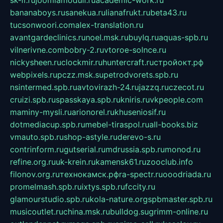
sk-if.ru
joomlamoduli.ru
academic-work.ru
bananaboys.ru
sanekua.ru
lianafrukt.ru
beta43.ru
tucsonwoori.com
alex-translation.ru
avantgardeclinics.ru
noel.msk.ru
buylq.ru
aquas-spb.ru
vilnerivne.com
bobry-2.ru
vtoroe-solnce.ru
nickysheen.ru
clockmir.ru
huntercraft.ru
стройокт.рф
webpixels.ru
pczz.msk.su
petrodvorets.spb.ru
nsintermed.spb.ru
avtovirazh-24.ru
jazzq.ru
czecot.ru
cruizi.spb.ru
spasskaya.spb.ru
kniris.ru
vkpeople.com
maminy-mysli.ru
arionorel.ru
khuseniosif.ru
dotmediacup.spb.ru
mebel-tiraspol.ru
all-books.biz
vmauto.spb.ru
shop-astyle.ru
derevo-s.ru
contrinform.ru
gutserial.ru
mdrussia.spb.ru
monod.ru
refine.org.ru
uk-krein.ru
kamensk61.ru
zooclub.info
filonov.org.ru
технокамск.рф
ra-spectr.ru
ooodriada.ru
promelmash.spb.ru
ixtys.spb.ru
fccity.ru
glamourstudio.spb.ru
kola-nature.org
spbmaster.spb.ru
musicoutlet.ru
china.msk.ru
bulldog.su
grimm-online.ru