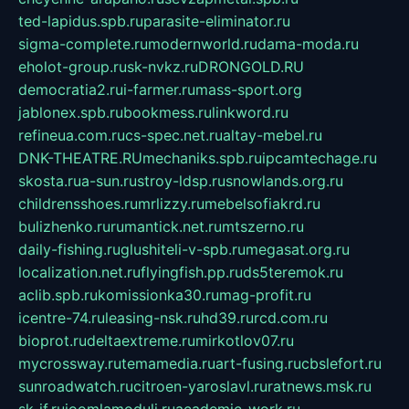
ted-lapidus.spb.ru
parasite-eliminator.ru
sigma-complete.ru
modernworld.ru
dama-moda.ru
eholot-group.ru
sk-nvkz.ru
DRONGOLD.RU
democratia2.ru
i-farmer.ru
mass-sport.org
jablonex.spb.ru
bookmess.ru
linkword.ru
refineua.com.ru
cs-spec.net.ru
altay-mebel.ru
DNK-THEATRE.RU
mechaniks.spb.ru
ipcamtechage.ru
skosta.ru
a-sun.ru
stroy-ldsp.ru
snowlands.org.ru
childrensshoes.ru
mrlizzy.ru
mebelsofiakrd.ru
bulizhenko.ru
rumantick.net.ru
mtszerno.ru
daily-fishing.ru
glushiteli-v-spb.ru
megasat.org.ru
localization.net.ru
flyingfish.pp.ru
ds5teremok.ru
aclib.spb.ru
komissionka30.ru
mag-profit.ru
icentre-74.ru
leasing-nsk.ru
hd39.ru
rcd.com.ru
bioprot.ru
deltaextreme.ru
mirkotlov07.ru
mycrossway.ru
temamedia.ru
art-fusing.ru
cbslefort.ru
sunroadwatch.ru
citroen-yaroslavl.ru
ratnews.msk.ru