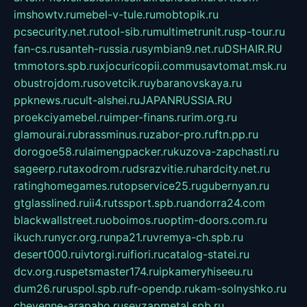
imshowtv.ru
mebel-v-tule.ru
mobtopik.ru
pcsecurity.net.ru
tool-sib.ru
multimetrunit.ru
sp-tour.ru
fan-cs.ru
santeh-russia.ru
symbian9.net.ru
DSHAIR.RU
tmmotors.spb.ru
xjocuricopii.com
musavtomat.msk.ru
obustrojdom.ru
sovetcik.ru
ybaranovskaya.ru
ppknews.ru
cult-alshei.ru
JAPANRUSSIA.RU
proekciyamebel.ru
imper-finans.ru
rim.org.ru
glamourai.ru
brassminus.ru
zabor-pro.ru
ftn.pp.ru
dorogoe58.ru
laimengpacker.ru
kuzova-zapchasti.ru
sageerp.ru
taxodrom.ru
dsrazvitie.ru
hardcity.net.ru
ratinghomegames.ru
topservice25.ru
gubernyan.ru
gtglasslined.ru
ii4.ru
tssport.spb.ru
andorra24.com
blackwallstreet.ru
oboimos.ru
optim-doors.com.ru
ikuch.ru
nycr.org.ru
npa21.ru
vremya-ch.spb.ru
desert000.ru
ivtorgi.ru
ifiori.ru
catalog-statei.ru
dcv.org.ru
spetsmaster174.ru
ipkameryhiseeu.ru
dum26.ru
ruspol.spb.ru
fr-opendp.ru
kam-solnyshko.ru
cheyenne-arapaho.ru
sevzapmetal.spb.ru