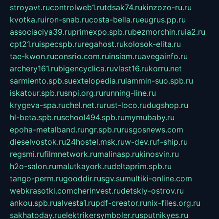
stroyavt.ru
controlweb1.ru
tdsak74.ru
kinzozo-ru.ru
kvotka.ru
iron-snab.ru
costa-bella.ru
eugrus.pp.ru
associaciya39.ru
primexpo.spb.ru
bezmorchin.ru
ia2.ru
cpt21.ru
ispecspb.ru
regahost.ru
kolosok-elita.ru
tae-kwon.ru
consrio.com.ru
insiam.ru
avegainfo.ru
archery161.ru
bigencyclica.ru
vlast16.ru
korru.net
sarmiento.spb.su
extelopedia.ru
lammin-suo.spb.ru
iskatour.spb.ru
snpi.org.ru
running-line.ru
krygeva-spa.ru
chel.net.ru
rust-loco.ru
dugshop.ru
hl-beta.spb.ru
school494.spb.ru
mymubaby.ru
epoha-metalband.ru
ngr.spb.ru
rusgosnews.com
dieselvostok.ru
24hostel.msk.ru
w-dev.ru
f-ship.ru
regsmi.ru
filmnetwork.ru
malinasp.ru
kinosvin.ru
h2o-salon.ru
malutkayork.ru
deltaprim.spb.ru
tango-perm.ru
gooddir.ru
sgv.su
multiki-online.com
webkrasotki.com
cherinvest.ru
detskiy-ostrov.ru
ankou.spb.ru
alvesta1.ru
pdf-creator.ru
nix-files.org.ru
sakhatoday.ru
elektrikersymboler.ru
sputnikyes.ru