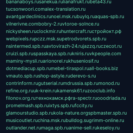
bananaboys.ru
sanekua.ru
lianafrukt.ru
beta43.ru
tucsonwoori.com
alex-translation.ru
avantgardeclinics.ru
noel.msk.ru
buylq.ru
aquas-spb.ru
vilnerivne.com
bobry-2.ru
vtoroe-solnce.ru
nickysheen.ru
clockmir.ru
huntercraft.ru
стройокт.рф
webpixels.ru
pczz.msk.su
petrodvorets.spb.ru
nsintermed.spb.ru
avtovirazh-24.ru
jazzq.ru
czecot.ru
cruizi.spb.ru
spasskaya.spb.ru
kniris.ru
vkpeople.com
maminy-mysli.ru
arionorel.ru
khuseniosif.ru
dotmediacup.spb.ru
mebel-tiraspol.ru
all-books.biz
vmauto.spb.ru
shop-astyle.ru
derevo-s.ru
contrinform.ru
gutserial.ru
mdrussia.spb.ru
monod.ru
refine.org.ru
uk-krein.ru
kamensk61.ru
zooclub.info
filonov.org.ru
технокамск.рф
ra-spectr.ru
ooodriada.ru
promelmash.spb.ru
ixtys.spb.ru
fccity.ru
glamourstudio.spb.ru
kola-nature.org
spbmaster.spb.ru
musicoutlet.ru
china.msk.ru
bulldog.su
grimm-online.ru
outlander.net.ru
maga.spb.ru
anime-sell.ru
keseloy.ru