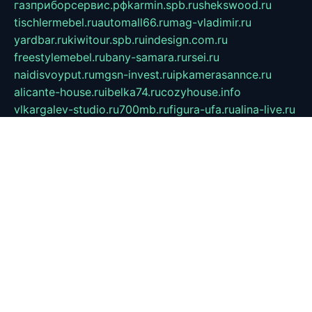
газприборсервис.рф
karmin.spb.ru
shekswood.ru
tischlermebel.ru
automall66.ru
mag-vladimir.ru
yardbar.ru
kiwitour.spb.ru
indesign.com.ru
freestylemebel.ru
bany-samara.ru
rsei.ru
naidisvoyput.ru
mgsn-invest.ru
ipkamerasannce.ru
alicante-house.ru
ibelka74.ru
cozyhouse.info
vlkargalev-studio.ru
700mb.ru
figura-ufa.ru
alina-live.ru
belarusiannews.ru
womenknow.ru
dos-vniimk.ru
sega.net.ru
dv.net.ru
phenomenonsofhistory.com
telesputnik.net.ru
wall.pp.ru
pylesosroidmi.ru
gtc-clan.ru
cligs.ru
bibikazap.ru
popova.org.ru
netwhistler.spb.ru
bellvil.ru
bonzon.ru
iss-vladik.ru
defiparis.net.ru
las-gryzas.ru
amku.ru
electednews.spb.ru
feather.org.ru
spar72.ru
tankiigri.ru
dominus.com.ru
ibtree.ru
sanykool.pp.ru
unixlib.org.ru
menatep.spb.ru
gartenterrassen.ru
printeka.ru
skvozilka.com.ru
parkovka-pub.ru
lovemobi.ru
art-ru.ru
emulatorz.com.ru
alucomp.com.ru
tatforum.com.ru