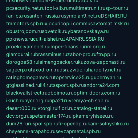
imshowtv.ru
mebel-v-tule.ru
mobtopik.ru
pcsecurity.net.ru
tool-sib.ru
multimetrunit.ru
sp-tour.ru
fan-cs.ru
santeh-russia.ru
symbian9.net.ru
DSHAIR.RU
tmmotors.spb.ru
xjocuricopii.com
musavtomat.msk.ru
obustrojdom.ru
sovetcik.ru
ybaranovskaya.ru
ppknews.ru
cult-alshei.ru
JAPANRUSSIA.RU
proekciyamebel.ru
imper-finans.ru
rim.org.ru
glamourai.ru
brassminus.ru
zabor-pro.ru
ftn.pp.ru
dorogoe58.ru
laimengpacker.ru
kuzova-zapchasti.ru
sageerp.ru
taxodrom.ru
dsrazvitie.ru
hardcity.net.ru
ratinghomegames.ru
topservice25.ru
gubernyan.ru
gtglasslined.ru
ii4.ru
tssport.spb.ru
andorra24.com
blackwallstreet.ru
oboimos.ru
optim-doors.com.ru
ikuch.ru
nycr.org.ru
npa21.ru
vremya-ch.spb.ru
desert000.ru
ivtorgi.ru
ifiori.ru
catalog-statei.ru
dcv.org.ru
spetsmaster174.ru
ipkameryhiseeu.ru
dum26.ru
ruspol.spb.ru
fr-opendp.ru
kam-solnyshko.ru
cheyenne-arapaho.ru
sevzapmetal.spb.ru