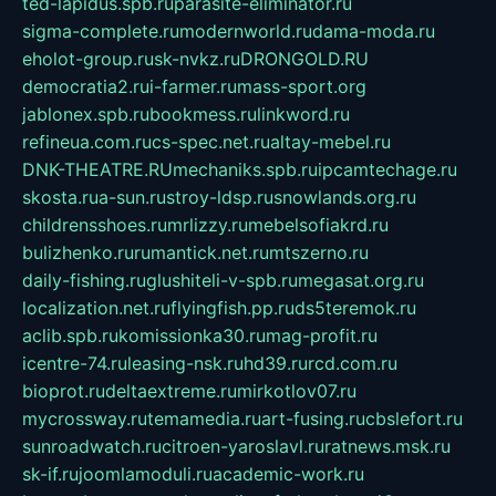
ted-lapidus.spb.ru
parasite-eliminator.ru
sigma-complete.ru
modernworld.ru
dama-moda.ru
eholot-group.ru
sk-nvkz.ru
DRONGOLD.RU
democratia2.ru
i-farmer.ru
mass-sport.org
jablonex.spb.ru
bookmess.ru
linkword.ru
refineua.com.ru
cs-spec.net.ru
altay-mebel.ru
DNK-THEATRE.RU
mechaniks.spb.ru
ipcamtechage.ru
skosta.ru
a-sun.ru
stroy-ldsp.ru
snowlands.org.ru
childrensshoes.ru
mrlizzy.ru
mebelsofiakrd.ru
bulizhenko.ru
rumantick.net.ru
mtszerno.ru
daily-fishing.ru
glushiteli-v-spb.ru
megasat.org.ru
localization.net.ru
flyingfish.pp.ru
ds5teremok.ru
aclib.spb.ru
komissionka30.ru
mag-profit.ru
icentre-74.ru
leasing-nsk.ru
hd39.ru
rcd.com.ru
bioprot.ru
deltaextreme.ru
mirkotlov07.ru
mycrossway.ru
temamedia.ru
art-fusing.ru
cbslefort.ru
sunroadwatch.ru
citroen-yaroslavl.ru
ratnews.msk.ru
sk-if.ru
joomlamoduli.ru
academic-work.ru