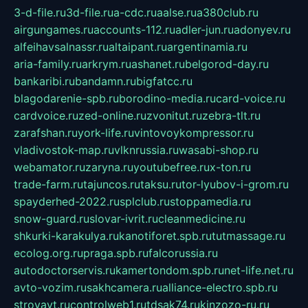
3-d-file.ru
3d-file.ru
a-cdc.ru
aalse.ru
a380club.ru
airgungames.ru
accounts-112.ru
adler-jun.ru
adonyev.ru
alfeihavsalnassr.ru
altaipant.ru
argentinamia.ru
aria-family.ru
arkrym.ru
ashanet.ru
belgorod-day.ru
bankaribi.ru
bandamn.ru
bigfatcc.ru
blagodarenie-spb.ru
borodino-media.ru
card-voice.ru
cardvoice.ru
zed-online.ru
zvonitut.ru
zebra-tlt.ru
zarafshan.ru
york-life.ru
vintovoykompressor.ru
vladivostok-map.ru
vlknrussia.ru
wasabi-shop.ru
webamator.ru
zaryna.ru
youtubefree.ru
x-ton.ru
trade-farm.ru
tajuncos.ru
taksu.ru
tor-lyubov-i-grom.ru
spayderhed-2022.ru
splclub.ru
stoppamedia.ru
snow-guard.ru
slovar-ivrit.ru
cleanmedicine.ru
shkurki-karakulya.ru
kanotiforet.spb.ru
tutmassage.ru
ecolog.org.ru
praga.spb.ru
falcorussia.ru
autodoctorservis.ru
kamertondom.spb.ru
net-life.net.ru
avto-vozim.ru
sakhcamera.ru
alliance-electro.spb.ru
stroyavt.ru
controlweb1.ru
tdsak74.ru
kinzozo-ru.ru