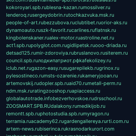
kokoroyari.spb.ru
blesna-kazan.ru
mossilver.ru
lenderoq.ru
sergeydobrin.ru
tochkazvuka.msk.ru
people-of-art.ru
bezzubova.ru
clubtibet.ru
orior-aks.ru
dynamoauto.ru
szk-favorit.ru
carlines.ru
flatnsk.ru
kingbolenskaner.ru
alex-motor.ru
astroline.net.ru
act1.spb.ru
polyglot.com.ru
gidlipetsk.ru
ooo-driada.ru
detsad125.ru
mir-zdoroviya.ru
bruslanovo.ru
siterem.ru
council.spb.ru
лодкипатриот.рф
kafekolizey.ru
iclub.net.ru
gazon-easy.ru
sugarepilekb.ru
grinox.ru
pylesostineco.ru
msts-ozarenie.ru
kameryjooan.ru
artemovskij.ru
dopler.spb.ru
aid70.ru
metall-perm.ru
ndm.msk.ru
ratingzooshop.ru
apiaccess.ru
globalautotrade.info
bezverhovskoe.ru
drsschool.ru
ZOOSMART.SPB.RU
dalakony.ru
medikijob.ru
remontt.spb.ru
photostudia.spb.ru
myragon.ru
terramia.ru
academy62.ru
gardengallereya.ru
rti.com.ru
artem-news.ru
biserinca.ru
krasnodarkurort.com