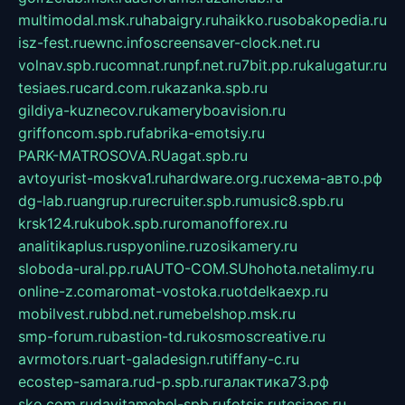
multimodal.msk.ru
habaigry.ru
haikko.ru
sobakopedia.ru
isz-fest.ru
ewnc.info
screensaver-clock.net.ru
volnav.spb.ru
comnat.ru
npf.net.ru
7bit.pp.ru
kalugatur.ru
tesiaes.ru
card.com.ru
kazanka.spb.ru
gildiya-kuznecov.ru
kameryboavision.ru
griffoncom.spb.ru
fabrika-emotsiy.ru
PARK-MATROSOVA.RU
agat.spb.ru
avtoyurist-moskva1.ru
hardware.org.ru
схема-авто.рф
dg-lab.ru
angrup.ru
recruiter.spb.ru
music8.spb.ru
krsk124.ru
kubok.spb.ru
romanofforex.ru
analitikaplus.ru
spyonline.ru
zosikamery.ru
sloboda-ural.pp.ru
AUTO-COM.SU
hohota.net
alimy.ru
online-z.com
aromat-vostoka.ru
otdelkaexp.ru
mobilvest.ru
bbd.net.ru
mebelshop.msk.ru
smp-forum.ru
bastion-td.ru
kosmoscreative.ru
avrmotors.ru
art-galadesign.ru
tiffany-c.ru
ecostep-samara.ru
d-p.spb.ru
галактика73.рф
sko.com.ru
davitamebel-spb.ru
fotsis.ru
tesiaes.ru