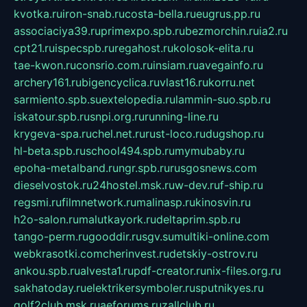
kvotka.ru
iron-snab.ru
costa-bella.ru
eugrus.pp.ru
associaciya39.ru
primexpo.spb.ru
bezmorchin.ru
ia2.ru
cpt21.ru
ispecspb.ru
regahost.ru
kolosok-elita.ru
tae-kwon.ru
consrio.com.ru
insiam.ru
avegainfo.ru
archery161.ru
bigencyclica.ru
vlast16.ru
korru.net
sarmiento.spb.su
extelopedia.ru
lammin-suo.spb.ru
iskatour.spb.ru
snpi.org.ru
running-line.ru
krygeva-spa.ru
chel.net.ru
rust-loco.ru
dugshop.ru
hl-beta.spb.ru
school494.spb.ru
mymubaby.ru
epoha-metalband.ru
ngr.spb.ru
rusgosnews.com
dieselvostok.ru
24hostel.msk.ru
w-dev.ru
f-ship.ru
regsmi.ru
filmnetwork.ru
malinasp.ru
kinosvin.ru
h2o-salon.ru
malutkayork.ru
deltaprim.spb.ru
tango-perm.ru
gooddir.ru
sgv.su
multiki-online.com
webkrasotki.com
cherinvest.ru
detskiy-ostrov.ru
ankou.spb.ru
alvesta1.ru
pdf-creator.ru
nix-files.org.ru
sakhatoday.ru
elektrikersymboler.ru
sputnikyes.ru
golf2club.msk.ru
aeforums.ru
zallclub.ru