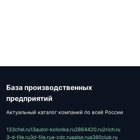
База производственных
предприятий
Актуальный каталог компаний по всей России
133chel.ru
13autor-kolonka.ru
2864420.ru
2rich.ru
3-d-file.ru
3d-file.ru
a-cdc.ru
aalse.ru
a380club.ru