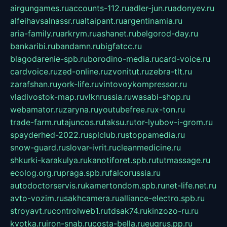
airgungames.ru
accounts-112.ru
adler-jun.ru
adonyev.ru
alfeihavsalnassr.ru
altaipant.ru
argentinamia.ru
aria-family.ru
arkrym.ru
ashanet.ru
belgorod-day.ru
bankaribi.ru
bandamn.ru
bigfatcc.ru
blagodarenie-spb.ru
borodino-media.ru
card-voice.ru
cardvoice.ru
zed-online.ru
zvonitut.ru
zebra-tlt.ru
zarafshan.ru
york-life.ru
vintovoykompressor.ru
vladivostok-map.ru
vlknrussia.ru
wasabi-shop.ru
webamator.ru
zaryna.ru
youtubefree.ru
x-ton.ru
trade-farm.ru
tajuncos.ru
taksu.ru
tor-lyubov-i-grom.ru
spayderhed-2022.ru
splclub.ru
stoppamedia.ru
snow-guard.ru
slovar-ivrit.ru
cleanmedicine.ru
shkurki-karakulya.ru
kanotiforet.spb.ru
tutmassage.ru
ecolog.org.ru
praga.spb.ru
falcorussia.ru
autodoctorservis.ru
kamertondom.spb.ru
net-life.net.ru
avto-vozim.ru
sakhcamera.ru
alliance-electro.spb.ru
stroyavt.ru
controlweb1.ru
tdsak74.ru
kinzozo-ru.ru
kvotka.ru
iron-snab.ru
costa-bella.ru
eugrus.pp.ru