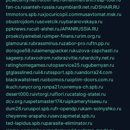
fan-cs.ru
santeh-russia.ru
symbian9.net.ru
DSHAIR.RU
tmmotors.spb.ru
xjocuricopii.com
musavtomat.msk.ru
obustrojdom.ru
sovetcik.ru
ybaranovskaya.ru
ppknews.ru
cult-alshei.ru
JAPANRUSSIA.RU
proekciyamebel.ru
imper-finans.ru
rim.org.ru
glamourai.ru
brassminus.ru
zabor-pro.ru
ftn.pp.ru
dorogoe58.ru
laimengpacker.ru
kuzova-zapchasti.ru
sageerp.ru
taxodrom.ru
dsrazvitie.ru
hardcity.net.ru
ratinghomegames.ru
topservice25.ru
gubernyan.ru
gtglasslined.ru
ii4.ru
tssport.spb.ru
andorra24.com
blackwallstreet.ru
oboimos.ru
optim-doors.com.ru
ikuch.ru
nycr.org.ru
npa21.ru
vremya-ch.spb.ru
desert000.ru
ivtorgi.ru
ifiori.ru
catalog-statei.ru
dcv.org.ru
spetsmaster174.ru
ipkameryhiseeu.ru
dum26.ru
ruspol.spb.ru
fr-opendp.ru
kam-solnyshko.ru
cheyenne-arapaho.ru
sevzapmetal.spb.ru
ted-lapidus.spb.ru
parasite-eliminator.ru