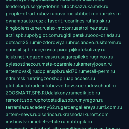
lenderoq.ru
sergeydobrin.ru
tochkazvuka.msk.ru
people-of-art.ru
bezzubova.ru
clubtibet.ru
orior-aks.ru
dynamoauto.ru
szk-favorit.ru
carlines.ru
flatnsk.ru
kingbolenskaner.ru
alex-motor.ru
astroline.net.ru
act1.spb.ru
polyglot.com.ru
gidlipetsk.ru
ooo-driada.ru
detsad125.ru
mir-zdoroviya.ru
bruslanovo.ru
siterem.ru
council.spb.ru
лодкипатриот.рф
kafekolizey.ru
iclub.net.ru
gazon-easy.ru
sugarepilekb.ru
grinox.ru
pylesostineco.ru
msts-ozarenie.ru
kameryjooan.ru
artemovskij.ru
dopler.spb.ru
aid70.ru
metall-perm.ru
ndm.msk.ru
ratingzooshop.ru
apiaccess.ru
globalautotrade.info
bezverhovskoe.ru
drsschool.ru
ZOOSMART.SPB.RU
dalakony.ru
medikijob.ru
remontt.spb.ru
photostudia.spb.ru
myragon.ru
terramia.ru
academy62.ru
gardengallereya.ru
rti.com.ru
artem-news.ru
biserinca.ru
krasnodarkurort.com
imshowtv.ru
mebel-v-tule.ru
mobtopik.ru
pcsecurity.net.ru
tool-sib.ru
multimetrunit.ru
sp-tour.ru