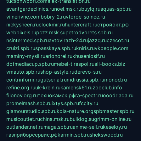
tucsonwoori.com
alex-translation.ru
avantgardeclinics.ru
noel.msk.ru
buylq.ru
aquas-spb.ru
vilnerivne.com
bobry-2.ru
vtoroe-solnce.ru
nickysheen.ru
clockmir.ru
huntercraft.ru
стройокт.рф
webpixels.ru
pczz.msk.su
petrodvorets.spb.ru
nsintermed.spb.ru
avtovirazh-24.ru
jazzq.ru
czecot.ru
cruizi.spb.ru
spasskaya.spb.ru
kniris.ru
vkpeople.com
maminy-mysli.ru
arionorel.ru
khuseniosif.ru
dotmediacup.spb.ru
mebel-tiraspol.ru
all-books.biz
vmauto.spb.ru
shop-astyle.ru
derevo-s.ru
contrinform.ru
gutserial.ru
mdrussia.spb.ru
monod.ru
refine.org.ru
uk-krein.ru
kamensk61.ru
zooclub.info
filonov.org.ru
технокамск.рф
ra-spectr.ru
ooodriada.ru
promelmash.spb.ru
ixtys.spb.ru
fccity.ru
glamourstudio.spb.ru
kola-nature.org
spbmaster.spb.ru
musicoutlet.ru
china.msk.ru
bulldog.su
grimm-online.ru
outlander.net.ru
maga.spb.ru
anime-sell.ru
keseloy.ru
газприборсервис.рф
karmin.spb.ru
shekswood.ru