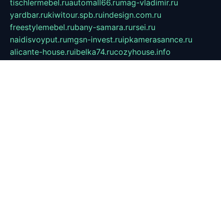
tischlermebel.ru
automall66.ru
mag-vladimir.ru
yardbar.ru
kiwitour.spb.ru
indesign.com.ru
freestylemebel.ru
bany-samara.ru
rsei.ru
naidisvoyput.ru
mgsn-invest.ru
ipkamerasannce.ru
alicante-house.ru
ibelka74.ru
cozyhouse.info
vlkargalev-studio.ru
700mb.ru
figura-ufa.ru
alina-live.ru
belarusiannews.ru
womenknow.ru
dos-vniimk.ru
sega.net.ru
dv.net.ru
phenomenonsofhistory.com
telesputnik.net.ru
wall.pp.ru
pylesosroidmi.ru
gtc-clan.ru
cligs.ru
bibikazap.ru
popova.org.ru
netwhistler.spb.ru
bellvil.ru
bonzon.ru
iss-vladik.ru
defiparis.net.ru
las-gryzas.ru
amku.ru
electednews.spb.ru
feather.org.ru
spar72.ru
tankiigri.ru
dominus.com.ru
ibtree.ru
sanykool.pp.ru
unixlib.org.ru
menatep.spb.ru
gartenterrassen.ru
printeka.ru
skvozilka.com.ru
parkovka-pub.ru
lovemobi.ru
art-ru.ru
emulatorz.com.ru
alucomp.com.ru
tatforum.com.ru
alternativa-profi.ru
dermakler.ru
artsurvey.ru
aredir.ru