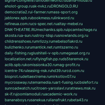
sigma-complete.ru
modernworld.ru
dama-moda.ru
eholot-group.ru
sk-nvkz.ru
DRONGOLD.RU
democratia2.ru
i-farmer.ru
mass-sport.org
jablonex.spb.ru
bookmess.ru
linkword.ru
refineua.com.ru
cs-spec.net.ru
altay-mebel.ru
DNK-THEATRE.RU
mechaniks.spb.ru
ipcamtechage.ru
skosta.ru
a-sun.ru
stroy-ldsp.ru
snowlands.org.ru
childrensshoes.ru
mrlizzy.ru
mebelsofiakrd.ru
bulizhenko.ru
rumantick.net.ru
mtszerno.ru
daily-fishing.ru
glushiteli-v-spb.ru
megasat.org.ru
localization.net.ru
flyingfish.pp.ru
ds5teremok.ru
aclib.spb.ru
komissionka30.ru
mag-profit.ru
icentre-74.ru
leasing-nsk.ru
hd39.ru
rcd.com.ru
bioprot.ru
deltaextreme.ru
mirkotlov07.ru
mycrossway.ru
temamedia.ru
art-fusing.ru
cbslefort.ru
sunroadwatch.ru
citroen-yaroslavl.ru
ratnews.msk.ru
sk-if.ru
joomlamoduli.ru
academic-work.ru
bananaboys.ru
sanekua.ru
lianafrukt.ru
beta43.ru