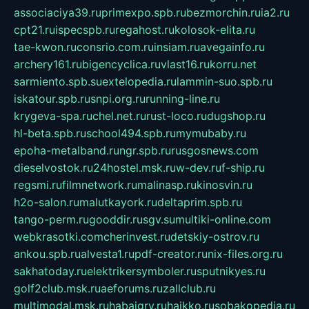
associaciya39.ru
primexpo.spb.ru
bezmorchin.ru
ia2.ru
cpt21.ru
ispecspb.ru
regahost.ru
kolosok-elita.ru
tae-kwon.ru
consrio.com.ru
insiam.ru
avegainfo.ru
archery161.ru
bigencyclica.ru
vlast16.ru
korru.net
sarmiento.spb.su
extelopedia.ru
lammin-suo.spb.ru
iskatour.spb.ru
snpi.org.ru
running-line.ru
krygeva-spa.ru
chel.net.ru
rust-loco.ru
dugshop.ru
hl-beta.spb.ru
school494.spb.ru
mymubaby.ru
epoha-metalband.ru
ngr.spb.ru
rusgosnews.com
dieselvostok.ru
24hostel.msk.ru
w-dev.ru
f-ship.ru
regsmi.ru
filmnetwork.ru
malinasp.ru
kinosvin.ru
h2o-salon.ru
malutkayork.ru
deltaprim.spb.ru
tango-perm.ru
gooddir.ru
sgv.su
multiki-online.com
webkrasotki.com
cherinvest.ru
detskiy-ostrov.ru
ankou.spb.ru
alvesta1.ru
pdf-creator.ru
nix-files.org.ru
sakhatoday.ru
elektrikersymboler.ru
sputnikyes.ru
golf2club.msk.ru
aeforums.ru
zallclub.ru
multimodal.msk.ru
habaigry.ru
haikko.ru
sobakopedia.ru