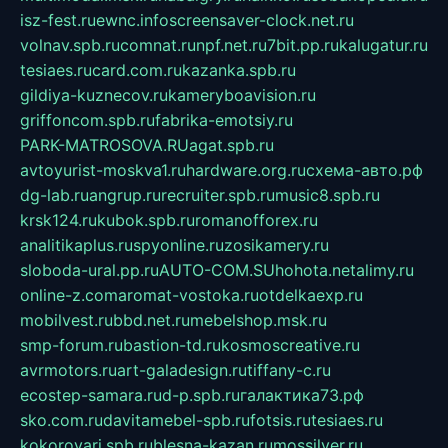
isz-fest.ru
ewnc.info
screensaver-clock.net.ru
volnav.spb.ru
comnat.ru
npf.net.ru
7bit.pp.ru
kalugatur.ru
tesiaes.ru
card.com.ru
kazanka.spb.ru
gildiya-kuznecov.ru
kameryboavision.ru
griffoncom.spb.ru
fabrika-emotsiy.ru
PARK-MATROSOVA.RU
agat.spb.ru
avtoyurist-moskva1.ru
hardware.org.ru
схема-авто.рф
dg-lab.ru
angrup.ru
recruiter.spb.ru
music8.spb.ru
krsk124.ru
kubok.spb.ru
romanofforex.ru
analitikaplus.ru
spyonline.ru
zosikamery.ru
sloboda-ural.pp.ru
AUTO-COM.SU
hohota.net
alimy.ru
online-z.com
aromat-vostoka.ru
otdelkaexp.ru
mobilvest.ru
bbd.net.ru
mebelshop.msk.ru
smp-forum.ru
bastion-td.ru
kosmoscreative.ru
avrmotors.ru
art-galadesign.ru
tiffany-c.ru
ecostep-samara.ru
d-p.spb.ru
галактика73.рф
sko.com.ru
davitamebel-spb.ru
fotsis.ru
tesiaes.ru
kokoroyari.spb.ru
blesna-kazan.ru
mossilver.ru