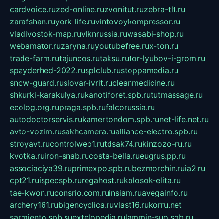
cardvoice.ru
zed-online.ru
zvonitut.ru
zebra-tlt.ru
zarafshan.ru
york-life.ru
vintovoykompressor.ru
vladivostok-map.ru
vlknrussia.ru
wasabi-shop.ru
webamator.ru
zaryna.ru
youtubefree.ru
x-ton.ru
trade-farm.ru
tajuncos.ru
taksu.ru
tor-lyubov-i-grom.ru
spayderhed-2022.ru
splclub.ru
stoppamedia.ru
snow-guard.ru
slovar-ivrit.ru
cleanmedicine.ru
shkurki-karakulya.ru
kanotiforet.spb.ru
tutmassage.ru
ecolog.org.ru
praga.spb.ru
falcorussia.ru
autodoctorservis.ru
kamertondom.spb.ru
net-life.net.ru
avto-vozim.ru
sakhcamera.ru
alliance-electro.spb.ru
stroyavt.ru
controlweb1.ru
tdsak74.ru
kinzozo-ru.ru
kvotka.ru
iron-snab.ru
costa-bella.ru
eugrus.pp.ru
associaciya39.ru
primexpo.spb.ru
bezmorchin.ru
ia2.ru
cpt21.ru
ispecspb.ru
regahost.ru
kolosok-elita.ru
tae-kwon.ru
consrio.com.ru
insiam.ru
avegainfo.ru
archery161.ru
bigencyclica.ru
vlast16.ru
korru.net
sarmiento.spb.su
extelopedia.ru
lammin-suo.spb.ru