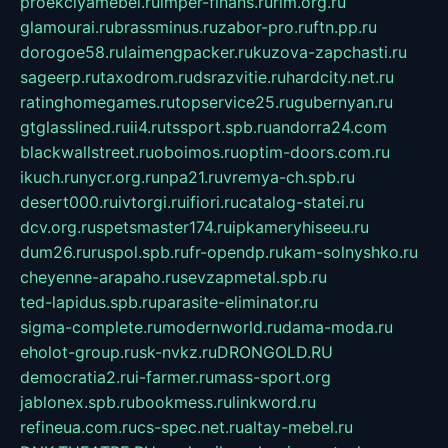
proekciyamebel.ru
imper-finans.ru
rim.org.ru
glamourai.ru
brassminus.ru
zabor-pro.ru
ftn.pp.ru
dorogoe58.ru
laimengpacker.ru
kuzova-zapchasti.ru
sageerp.ru
taxodrom.ru
dsrazvitie.ru
hardcity.net.ru
ratinghomegames.ru
topservice25.ru
gubernyan.ru
gtglasslined.ru
ii4.ru
tssport.spb.ru
andorra24.com
blackwallstreet.ru
oboimos.ru
optim-doors.com.ru
ikuch.ru
nycr.org.ru
npa21.ru
vremya-ch.spb.ru
desert000.ru
ivtorgi.ru
ifiori.ru
catalog-statei.ru
dcv.org.ru
spetsmaster174.ru
ipkameryhiseeu.ru
dum26.ru
ruspol.spb.ru
fr-opendp.ru
kam-solnyshko.ru
cheyenne-arapaho.ru
sevzapmetal.spb.ru
ted-lapidus.spb.ru
parasite-eliminator.ru
sigma-complete.ru
modernworld.ru
dama-moda.ru
eholot-group.ru
sk-nvkz.ru
DRONGOLD.RU
democratia2.ru
i-farmer.ru
mass-sport.org
jablonex.spb.ru
bookmess.ru
linkword.ru
refineua.com.ru
cs-spec.net.ru
altay-mebel.ru