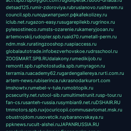
act1.spb.ru
polyglot.com.ru
gidlipetsk.ru
ooo-driada.ru
detsad125.ru
mir-zdoroviya.ru
bruslanovo.ru
siterem.ru
council.spb.ru
лодкипатриот.рф
kafekolizey.ru
iclub.net.ru
gazon-easy.ru
sugarepilekb.ru
grinox.ru
pylesostineco.ru
msts-ozarenie.ru
kameryjooan.ru
artemovskij.ru
dopler.spb.ru
aid70.ru
metall-perm.ru
ndm.msk.ru
ratingzooshop.ru
apiaccess.ru
globalautotrade.info
bezverhovskoe.ru
drsschool.ru
ZOOSMART.SPB.RU
dalakony.ru
medikijob.ru
remontt.spb.ru
photostudia.spb.ru
myragon.ru
terramia.ru
academy62.ru
gardengallereya.ru
rti.com.ru
artem-news.ru
biserinca.ru
krasnodarkurort.com
imshowtv.ru
mebel-v-tule.ru
mobtopik.ru
pcsecurity.net.ru
tool-sib.ru
multimetrunit.ru
sp-tour.ru
fan-cs.ru
santeh-russia.ru
symbian9.net.ru
DSHAIR.RU
tmmotors.spb.ru
xjocuricopii.com
musavtomat.msk.ru
obustrojdom.ru
sovetcik.ru
ybaranovskaya.ru
ppknews.ru
cult-alshei.ru
JAPANRUSSIA.RU