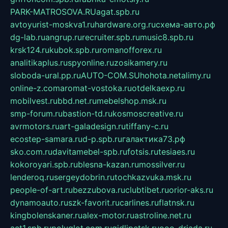
PARK-MATROSOVA.RU
agat.spb.ru
avtoyurist-moskva1.ru
hardware.org.ru
схема-авто.рф
dg-lab.ru
angrup.ru
recruiter.spb.ru
music8.spb.ru
krsk124.ru
kubok.spb.ru
romanofforex.ru
analitikaplus.ru
spyonline.ru
zosikamery.ru
sloboda-ural.pp.ru
AUTO-COM.SU
hohota.net
alimy.ru
online-z.com
aromat-vostoka.ru
otdelkaexp.ru
mobilvest.ru
bbd.net.ru
mebelshop.msk.ru
smp-forum.ru
bastion-td.ru
kosmoscreative.ru
avrmotors.ru
art-galadesign.ru
tiffany-c.ru
ecostep-samara.ru
d-p.spb.ru
галактика73.рф
sko.com.ru
davitamebel-spb.ru
fotsis.ru
tesiaes.ru
kokoroyari.spb.ru
blesna-kazan.ru
mossilver.ru
lenderoq.ru
sergeydobrin.ru
tochkazvuka.msk.ru
people-of-art.ru
bezzubova.ru
clubtibet.ru
orior-aks.ru
dynamoauto.ru
szk-favorit.ru
carlines.ru
flatnsk.ru
kingbolenskaner.ru
alex-motor.ru
astroline.net.ru