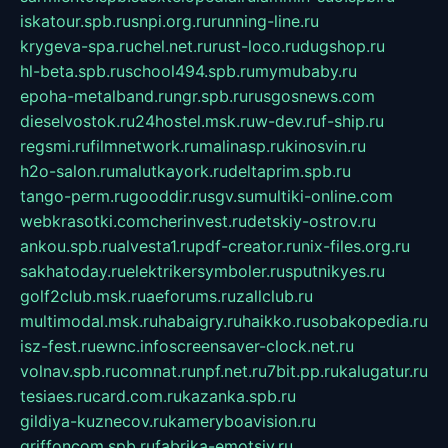
iskatour.spb.ru
snpi.org.ru
running-line.ru
krygeva-spa.ru
chel.net.ru
rust-loco.ru
dugshop.ru
hl-beta.spb.ru
school494.spb.ru
mymubaby.ru
epoha-metalband.ru
ngr.spb.ru
rusgosnews.com
dieselvostok.ru
24hostel.msk.ru
w-dev.ru
f-ship.ru
regsmi.ru
filmnetwork.ru
malinasp.ru
kinosvin.ru
h2o-salon.ru
malutkayork.ru
deltaprim.spb.ru
tango-perm.ru
gooddir.ru
sgv.su
multiki-online.com
webkrasotki.com
cherinvest.ru
detskiy-ostrov.ru
ankou.spb.ru
alvesta1.ru
pdf-creator.ru
nix-files.org.ru
sakhatoday.ru
elektrikersymboler.ru
sputnikyes.ru
golf2club.msk.ru
aeforums.ru
zallclub.ru
multimodal.msk.ru
habaigry.ru
haikko.ru
sobakopedia.ru
isz-fest.ru
ewnc.info
screensaver-clock.net.ru
volnav.spb.ru
comnat.ru
npf.net.ru
7bit.pp.ru
kalugatur.ru
tesiaes.ru
card.com.ru
kazanka.spb.ru
gildiya-kuznecov.ru
kameryboavision.ru
griffoncom.spb.ru
fabrika-emotsiy.ru