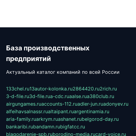
База производственных
предприятий
Актуальный каталог компаний по всей России
133chel.ru
13autor-kolonka.ru
2864420.ru
2rich.ru
3-d-file.ru
3d-file.ru
a-cdc.ru
aalse.ru
a380club.ru
airgungames.ru
accounts-112.ru
adler-jun.ru
adonyev.ru
alfeihavsalnassr.ru
altaipant.ru
argentinamia.ru
aria-family.ru
arkrym.ru
ashanet.ru
belgorod-day.ru
bankaribi.ru
bandamn.ru
bigfatcc.ru
blagodarenie-spb.ru
borodino-media.ru
card-voice.ru