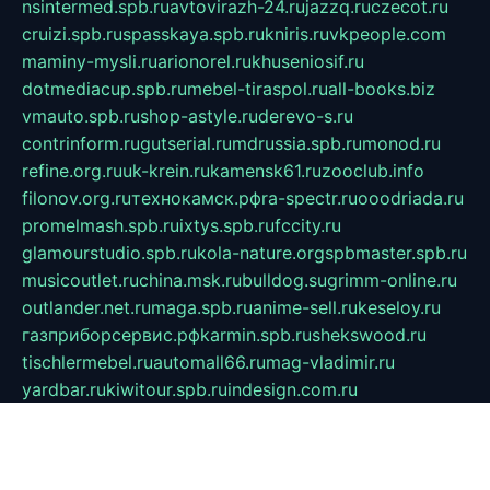
nsintermed.spb.ru
avtovirazh-24.ru
jazzq.ru
czecot.ru
cruizi.spb.ru
spasskaya.spb.ru
kniris.ru
vkpeople.com
maminy-mysli.ru
arionorel.ru
khuseniosif.ru
dotmediacup.spb.ru
mebel-tiraspol.ru
all-books.biz
vmauto.spb.ru
shop-astyle.ru
derevo-s.ru
contrinform.ru
gutserial.ru
mdrussia.spb.ru
monod.ru
refine.org.ru
uk-krein.ru
kamensk61.ru
zooclub.info
filonov.org.ru
технокамск.рф
ra-spectr.ru
ooodriada.ru
promelmash.spb.ru
ixtys.spb.ru
fccity.ru
glamourstudio.spb.ru
kola-nature.org
spbmaster.spb.ru
musicoutlet.ru
china.msk.ru
bulldog.su
grimm-online.ru
outlander.net.ru
maga.spb.ru
anime-sell.ru
keseloy.ru
газприборсервис.рф
karmin.spb.ru
shekswood.ru
tischlermebel.ru
automall66.ru
mag-vladimir.ru
yardbar.ru
kiwitour.spb.ru
indesign.com.ru
freestylemebel.ru
bany-samara.ru
rsei.ru
naidisvoyput.ru
mgsn-invest.ru
ipkamerasannce.ru
alicante-house.ru
ibelka74.ru
cozyhouse.info