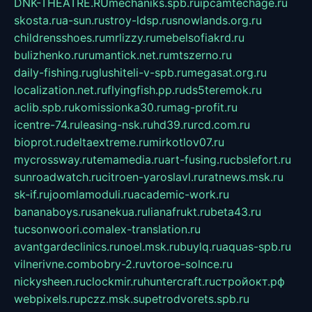
DNK-THEATRE.RU
mechaniks.spb.ru
ipcamtechage.ru
skosta.ru
a-sun.ru
stroy-ldsp.ru
snowlands.org.ru
childrensshoes.ru
mrlizzy.ru
mebelsofiakrd.ru
bulizhenko.ru
rumantick.net.ru
mtszerno.ru
daily-fishing.ru
glushiteli-v-spb.ru
megasat.org.ru
localization.net.ru
flyingfish.pp.ru
ds5teremok.ru
aclib.spb.ru
komissionka30.ru
mag-profit.ru
icentre-74.ru
leasing-nsk.ru
hd39.ru
rcd.com.ru
bioprot.ru
deltaextreme.ru
mirkotlov07.ru
mycrossway.ru
temamedia.ru
art-fusing.ru
cbslefort.ru
sunroadwatch.ru
citroen-yaroslavl.ru
ratnews.msk.ru
sk-if.ru
joomlamoduli.ru
academic-work.ru
bananaboys.ru
sanekua.ru
lianafrukt.ru
beta43.ru
tucsonwoori.com
alex-translation.ru
avantgardeclinics.ru
noel.msk.ru
buylq.ru
aquas-spb.ru
vilnerivne.com
bobry-2.ru
vtoroe-solnce.ru
nickysheen.ru
clockmir.ru
huntercraft.ru
стройокт.рф
webpixels.ru
pczz.msk.su
petrodvorets.spb.ru