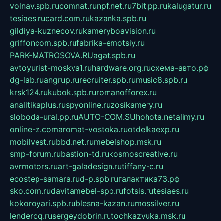
volnav.spb.ru
comnat.ru
npf.net.ru
7bit.pp.ru
kalugatur.ru
tesiaes.ru
card.com.ru
kazanka.spb.ru
gildiya-kuznecov.ru
kameryboavision.ru
griffoncom.spb.ru
fabrika-emotsiy.ru
PARK-MATROSOVA.RU
agat.spb.ru
avtoyurist-moskva1.ru
hardware.org.ru
схема-авто.рф
dg-lab.ru
angrup.ru
recruiter.spb.ru
music8.spb.ru
krsk124.ru
kubok.spb.ru
romanofforex.ru
analitikaplus.ru
spyonline.ru
zosikamery.ru
sloboda-ural.pp.ru
AUTO-COM.SU
hohota.net
alimy.ru
online-z.com
aromat-vostoka.ru
otdelkaexp.ru
mobilvest.ru
bbd.net.ru
mebelshop.msk.ru
smp-forum.ru
bastion-td.ru
kosmoscreative.ru
avrmotors.ru
art-galadesign.ru
tiffany-c.ru
ecostep-samara.ru
d-p.spb.ru
галактика73.рф
sko.com.ru
davitamebel-spb.ru
fotsis.ru
tesiaes.ru
kokoroyari.spb.ru
blesna-kazan.ru
mossilver.ru
lenderoq.ru
sergeydobrin.ru
tochkazvuka.msk.ru