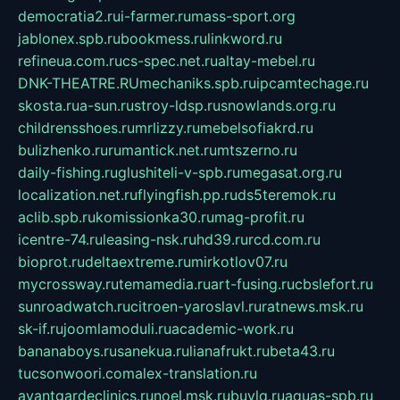
democratia2.ru
i-farmer.ru
mass-sport.org
jablonex.spb.ru
bookmess.ru
linkword.ru
refineua.com.ru
cs-spec.net.ru
altay-mebel.ru
DNK-THEATRE.RU
mechaniks.spb.ru
ipcamtechage.ru
skosta.ru
a-sun.ru
stroy-ldsp.ru
snowlands.org.ru
childrensshoes.ru
mrlizzy.ru
mebelsofiakrd.ru
bulizhenko.ru
rumantick.net.ru
mtszerno.ru
daily-fishing.ru
glushiteli-v-spb.ru
megasat.org.ru
localization.net.ru
flyingfish.pp.ru
ds5teremok.ru
aclib.spb.ru
komissionka30.ru
mag-profit.ru
icentre-74.ru
leasing-nsk.ru
hd39.ru
rcd.com.ru
bioprot.ru
deltaextreme.ru
mirkotlov07.ru
mycrossway.ru
temamedia.ru
art-fusing.ru
cbslefort.ru
sunroadwatch.ru
citroen-yaroslavl.ru
ratnews.msk.ru
sk-if.ru
joomlamoduli.ru
academic-work.ru
bananaboys.ru
sanekua.ru
lianafrukt.ru
beta43.ru
tucsonwoori.com
alex-translation.ru
avantgardeclinics.ru
noel.msk.ru
buylq.ru
aquas-spb.ru