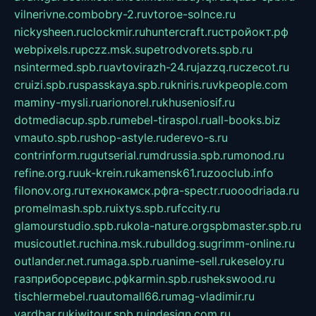
vilnerivne.com
bobry-2.ru
vtoroe-solnce.ru
nickysheen.ru
clockmir.ru
huntercraft.ru
стройокт.рф
webpixels.ru
pczz.msk.su
petrodvorets.spb.ru
nsintermed.spb.ru
avtovirazh-24.ru
jazzq.ru
czecot.ru
cruizi.spb.ru
spasskaya.spb.ru
kniris.ru
vkpeople.com
maminy-mysli.ru
arionorel.ru
khuseniosif.ru
dotmediacup.spb.ru
mebel-tiraspol.ru
all-books.biz
vmauto.spb.ru
shop-astyle.ru
derevo-s.ru
contrinform.ru
gutserial.ru
mdrussia.spb.ru
monod.ru
refine.org.ru
uk-krein.ru
kamensk61.ru
zooclub.info
filonov.org.ru
технокамск.рф
ra-spectr.ru
ooodriada.ru
promelmash.spb.ru
ixtys.spb.ru
fccity.ru
glamourstudio.spb.ru
kola-nature.org
spbmaster.spb.ru
musicoutlet.ru
china.msk.ru
bulldog.su
grimm-online.ru
outlander.net.ru
maga.spb.ru
anime-sell.ru
keseloy.ru
газприборсервис.рф
karmin.spb.ru
shekswood.ru
tischlermebel.ru
automall66.ru
mag-vladimir.ru
yardbar.ru
kiwitour.spb.ru
indesign.com.ru