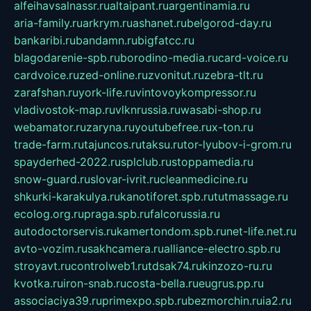
alfeihavsalnassr.ru
altaipant.ru
argentinamia.ru
aria-family.ru
arkrym.ru
ashanet.ru
belgorod-day.ru
bankaribi.ru
bandamn.ru
bigfatcc.ru
blagodarenie-spb.ru
borodino-media.ru
card-voice.ru
cardvoice.ru
zed-online.ru
zvonitut.ru
zebra-tlt.ru
zarafshan.ru
york-life.ru
vintovoykompressor.ru
vladivostok-map.ru
vlknrussia.ru
wasabi-shop.ru
webamator.ru
zaryna.ru
youtubefree.ru
x-ton.ru
trade-farm.ru
tajuncos.ru
taksu.ru
tor-lyubov-i-grom.ru
spayderhed-2022.ru
splclub.ru
stoppamedia.ru
snow-guard.ru
slovar-ivrit.ru
cleanmedicine.ru
shkurki-karakulya.ru
kanotiforet.spb.ru
tutmassage.ru
ecolog.org.ru
praga.spb.ru
falcorussia.ru
autodoctorservis.ru
kamertondom.spb.ru
net-life.net.ru
avto-vozim.ru
sakhcamera.ru
alliance-electro.spb.ru
stroyavt.ru
controlweb1.ru
tdsak74.ru
kinzozo-ru.ru
kvotka.ru
iron-snab.ru
costa-bella.ru
eugrus.pp.ru
associaciya39.ru
primexpo.spb.ru
bezmorchin.ru
ia2.ru