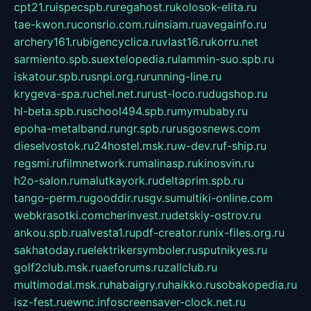
cpt21.ru
ispecspb.ru
regahost.ru
kolosok-elita.ru
tae-kwon.ru
consrio.com.ru
insiam.ru
avegainfo.ru
archery161.ru
bigencyclica.ru
vlast16.ru
korru.net
sarmiento.spb.su
extelopedia.ru
lammin-suo.spb.ru
iskatour.spb.ru
snpi.org.ru
running-line.ru
krygeva-spa.ru
chel.net.ru
rust-loco.ru
dugshop.ru
hl-beta.spb.ru
school494.spb.ru
mymubaby.ru
epoha-metalband.ru
ngr.spb.ru
rusgosnews.com
dieselvostok.ru
24hostel.msk.ru
w-dev.ru
f-ship.ru
regsmi.ru
filmnetwork.ru
malinasp.ru
kinosvin.ru
h2o-salon.ru
malutkayork.ru
deltaprim.spb.ru
tango-perm.ru
gooddir.ru
sgv.su
multiki-online.com
webkrasotki.com
cherinvest.ru
detskiy-ostrov.ru
ankou.spb.ru
alvesta1.ru
pdf-creator.ru
nix-files.org.ru
sakhatoday.ru
elektrikersymboler.ru
sputnikyes.ru
golf2club.msk.ru
aeforums.ru
zallclub.ru
multimodal.msk.ru
habaigry.ru
haikko.ru
sobakopedia.ru
isz-fest.ru
ewnc.info
screensaver-clock.net.ru