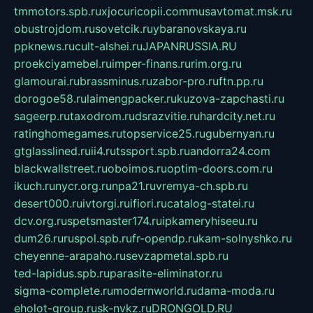
tmmotors.spb.ru
xjocuricopii.com
musavtomat.msk.ru
obustrojdom.ru
sovetcik.ru
ybaranovskaya.ru
ppknews.ru
cult-alshei.ru
JAPANRUSSIA.RU
proekciyamebel.ru
imper-finans.ru
rim.org.ru
glamourai.ru
brassminus.ru
zabor-pro.ru
ftn.pp.ru
dorogoe58.ru
laimengpacker.ru
kuzova-zapchasti.ru
sageerp.ru
taxodrom.ru
dsrazvitie.ru
hardcity.net.ru
ratinghomegames.ru
topservice25.ru
gubernyan.ru
gtglasslined.ru
ii4.ru
tssport.spb.ru
andorra24.com
blackwallstreet.ru
oboimos.ru
optim-doors.com.ru
ikuch.ru
nycr.org.ru
npa21.ru
vremya-ch.spb.ru
desert000.ru
ivtorgi.ru
ifiori.ru
catalog-statei.ru
dcv.org.ru
spetsmaster174.ru
ipkameryhiseeu.ru
dum26.ru
ruspol.spb.ru
fr-opendp.ru
kam-solnyshko.ru
cheyenne-arapaho.ru
sevzapmetal.spb.ru
ted-lapidus.spb.ru
parasite-eliminator.ru
sigma-complete.ru
modernworld.ru
dama-moda.ru
eholot-group.ru
sk-nvkz.ru
DRONGOLD.RU