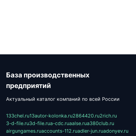
База производственных
предприятий
Актуальный каталог компаний по всей России
133chel.ru
13autor-kolonka.ru
2864420.ru
2rich.ru
3-d-file.ru
3d-file.ru
a-cdc.ru
aalse.ru
a380club.ru
airgungames.ru
accounts-112.ru
adler-jun.ru
adonyev.ru