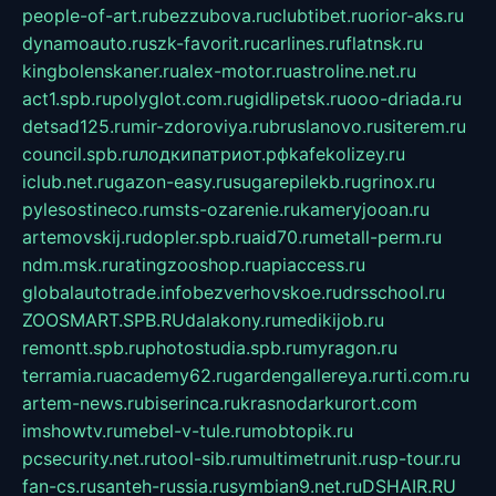
people-of-art.ru
bezzubova.ru
clubtibet.ru
orior-aks.ru
dynamoauto.ru
szk-favorit.ru
carlines.ru
flatnsk.ru
kingbolenskaner.ru
alex-motor.ru
astroline.net.ru
act1.spb.ru
polyglot.com.ru
gidlipetsk.ru
ooo-driada.ru
detsad125.ru
mir-zdoroviya.ru
bruslanovo.ru
siterem.ru
council.spb.ru
лодкипатриот.рф
kafekolizey.ru
iclub.net.ru
gazon-easy.ru
sugarepilekb.ru
grinox.ru
pylesostineco.ru
msts-ozarenie.ru
kameryjooan.ru
artemovskij.ru
dopler.spb.ru
aid70.ru
metall-perm.ru
ndm.msk.ru
ratingzooshop.ru
apiaccess.ru
globalautotrade.info
bezverhovskoe.ru
drsschool.ru
ZOOSMART.SPB.RU
dalakony.ru
medikijob.ru
remontt.spb.ru
photostudia.spb.ru
myragon.ru
terramia.ru
academy62.ru
gardengallereya.ru
rti.com.ru
artem-news.ru
biserinca.ru
krasnodarkurort.com
imshowtv.ru
mebel-v-tule.ru
mobtopik.ru
pcsecurity.net.ru
tool-sib.ru
multimetrunit.ru
sp-tour.ru
fan-cs.ru
santeh-russia.ru
symbian9.net.ru
DSHAIR.RU