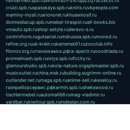
nsintermed.spb.ru
avtovirazh-24.ru
jazzq.ru
czecot.ru
cruizi.spb.ru
spasskaya.spb.ru
kniris.ru
vkpeople.com
maminy-mysli.ru
arionorel.ru
khuseniosif.ru
dotmediacup.spb.ru
mebel-tiraspol.ru
all-books.biz
vmauto.spb.ru
shop-astyle.ru
derevo-s.ru
contrinform.ru
gutserial.ru
mdrussia.spb.ru
monod.ru
refine.org.ru
uk-krein.ru
kamensk61.ru
zooclub.info
filonov.org.ru
технокамск.рф
ra-spectr.ru
ooodriada.ru
promelmash.spb.ru
ixtys.spb.ru
fccity.ru
glamourstudio.spb.ru
kola-nature.org
spbmaster.spb.ru
musicoutlet.ru
china.msk.ru
bulldog.su
grimm-online.ru
outlander.net.ru
maga.spb.ru
anime-sell.ru
keseloy.ru
газприборсервис.рф
karmin.spb.ru
shekswood.ru
tischlermebel.ru
automall66.ru
mag-vladimir.ru
yardbar.ru
kiwitour.spb.ru
indesign.com.ru
freestylemebel.ru
bany-samara.ru
rsei.ru
naidisvoyput.ru
mgsn-invest.ru
ipkamerasannce.ru
alicante-house.ru
ibelka74.ru
cozyhouse.info