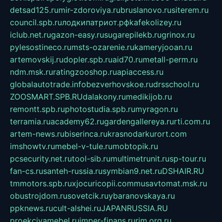
detsad125.ru
mir-zdoroviya.ru
bruslanovo.ru
siterem.ru
council.spb.ru
лодкипатриот.рф
kafekolizey.ru
iclub.net.ru
gazon-easy.ru
sugarepilekb.ru
grinox.ru
pylesostineco.ru
msts-ozarenie.ru
kameryjooan.ru
artemovskij.ru
dopler.spb.ru
aid70.ru
metall-perm.ru
ndm.msk.ru
ratingzooshop.ru
apiaccess.ru
globalautotrade.info
bezverhovskoe.ru
drsschool.ru
ZOOSMART.SPB.RU
dalakony.ru
medikijob.ru
remontt.spb.ru
photostudia.spb.ru
myragon.ru
terramia.ru
academy62.ru
gardengallereya.ru
rti.com.ru
artem-news.ru
biserinca.ru
krasnodarkurort.com
imshowtv.ru
mebel-v-tule.ru
mobtopik.ru
pcsecurity.net.ru
tool-sib.ru
multimetrunit.ru
sp-tour.ru
fan-cs.ru
santeh-russia.ru
symbian9.net.ru
DSHAIR.RU
tmmotors.spb.ru
xjocuricopii.com
musavtomat.msk.ru
obustrojdom.ru
sovetcik.ru
ybaranovskaya.ru
ppknews.ru
cult-alshei.ru
JAPANRUSSIA.RU
proekciyamebel.ru
imper-finans.ru
rim.org.ru