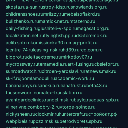
skosta.ru
a-sun.ru
stroy-ldsp.ru
snowlands.org.ru
childrensshoes.ru
mrlizzy.ru
mebelsofiakrd.ru
bulizhenko.ru
rumantick.net.ru
mtszerno.ru
daily-fishing.ru
glushiteli-v-spb.ru
megasat.org.ru
localization.net.ru
flyingfish.pp.ru
ds5teremok.ru
aclib.spb.ru
komissionka30.ru
mag-profit.ru
icentre-74.ru
leasing-nsk.ru
hd39.ru
rcd.com.ru
bioprot.ru
deltaextreme.ru
mirkotlov07.ru
mycrossway.ru
temamedia.ru
art-fusing.ru
cbslefort.ru
sunroadwatch.ru
citroen-yaroslavl.ru
ratnews.msk.ru
sk-if.ru
joomlamoduli.ru
academic-work.ru
bananaboys.ru
sanekua.ru
lianafrukt.ru
beta43.ru
tucsonwoori.com
alex-translation.ru
avantgardeclinics.ru
noel.msk.ru
buylq.ru
aquas-spb.ru
vilnerivne.com
bobry-2.ru
vtoroe-solnce.ru
nickysheen.ru
clockmir.ru
huntercraft.ru
стройокт.рф
webpixels.ru
pczz.msk.su
petrodvorets.spb.ru