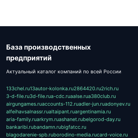
База производственных
предприятий
Актуальный каталог компаний по всей России
133chel.ru
13autor-kolonka.ru
2864420.ru
2rich.ru
3-d-file.ru
3d-file.ru
a-cdc.ru
aalse.ru
a380club.ru
airgungames.ru
accounts-112.ru
adler-jun.ru
adonyev.ru
alfeihavsalnassr.ru
altaipant.ru
argentinamia.ru
aria-family.ru
arkrym.ru
ashanet.ru
belgorod-day.ru
bankaribi.ru
bandamn.ru
bigfatcc.ru
blagodarenie-spb.ru
borodino-media.ru
card-voice.ru