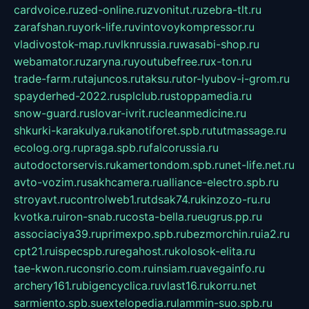
cardvoice.ru
zed-online.ru
zvonitut.ru
zebra-tlt.ru
zarafshan.ru
york-life.ru
vintovoykompressor.ru
vladivostok-map.ru
vlknrussia.ru
wasabi-shop.ru
webamator.ru
zaryna.ru
youtubefree.ru
x-ton.ru
trade-farm.ru
tajuncos.ru
taksu.ru
tor-lyubov-i-grom.ru
spayderhed-2022.ru
splclub.ru
stoppamedia.ru
snow-guard.ru
slovar-ivrit.ru
cleanmedicine.ru
shkurki-karakulya.ru
kanotiforet.spb.ru
tutmassage.ru
ecolog.org.ru
praga.spb.ru
falcorussia.ru
autodoctorservis.ru
kamertondom.spb.ru
net-life.net.ru
avto-vozim.ru
sakhcamera.ru
alliance-electro.spb.ru
stroyavt.ru
controlweb1.ru
tdsak74.ru
kinzozo-ru.ru
kvotka.ru
iron-snab.ru
costa-bella.ru
eugrus.pp.ru
associaciya39.ru
primexpo.spb.ru
bezmorchin.ru
ia2.ru
cpt21.ru
ispecspb.ru
regahost.ru
kolosok-elita.ru
tae-kwon.ru
consrio.com.ru
insiam.ru
avegainfo.ru
archery161.ru
bigencyclica.ru
vlast16.ru
korru.net
sarmiento.spb.su
extelopedia.ru
lammin-suo.spb.ru