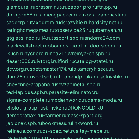
glamourai.ru
brassminus.ru
zabor-pro.ru
ftn.pp.ru
dorogoe58.ru
laimengpacker.ru
kuzova-zapchasti.ru
sageerp.ru
taxodrom.ru
dsrazvitie.ru
hardcity.net.ru
ratinghomegames.ru
topservice25.ru
gubernyan.ru
gtglasslined.ru
ii4.ru
tssport.spb.ru
andorra24.com
blackwallstreet.ru
oboimos.ru
optim-doors.com.ru
ikuch.ru
nycr.org.ru
npa21.ru
vremya-ch.spb.ru
desert000.ru
ivtorgi.ru
ifiori.ru
catalog-statei.ru
dcv.org.ru
spetsmaster174.ru
ipkameryhiseeu.ru
dum26.ru
ruspol.spb.ru
fr-opendp.ru
kam-solnyshko.ru
cheyenne-arapaho.ru
sevzapmetal.spb.ru
ted-lapidus.spb.ru
parasite-eliminator.ru
sigma-complete.ru
modernworld.ru
dama-moda.ru
eholot-group.ru
sk-nvkz.ru
DRONGOLD.RU
democratia2.ru
i-farmer.ru
mass-sport.org
jablonex.spb.ru
bookmess.ru
linkword.ru
refineua.com.ru
cs-spec.net.ru
altay-mebel.ru
DNK-THEATRE.RU
mechaniks.spb.ru
ipcamtechage.ru