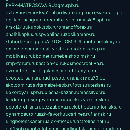
PARK-MATROSOVA.RU
agat.spb.ru
avtoyurist-moskva1.ru
hardware.org.ru
схема-авто.рф
dg-lab.ru
angrup.ru
recruiter.spb.ru
music8.spb.ru
krsk124.ru
kubok.spb.ru
romanofforex.ru
analitikaplus.ru
spyonline.ru
zosikamery.ru
sloboda-ural.pp.ru
AUTO-COM.SU
hohota.net
alimy.ru
online-z.com
aromat-vostoka.ru
otdelkaexp.ru
mobilvest.ru
bbd.net.ru
mebelshop.msk.ru
smp-forum.ru
bastion-td.ru
kosmoscreative.ru
avrmotors.ru
art-galadesign.ru
tiffany-c.ru
ecostep-samara.ru
d-p.spb.ru
галактика73.рф
sko.com.ru
davitamebel-spb.ru
fotsis.ru
tesiaes.ru
kokoroyari.spb.ru
blesna-kazan.ru
mossilver.ru
lenderoq.ru
sergeydobrin.ru
tochkazvuka.msk.ru
people-of-art.ru
bezzubova.ru
clubtibet.ru
orior-aks.ru
dynamoauto.ru
szk-favorit.ru
carlines.ru
flatnsk.ru
kingbolenskaner.ru
alex-motor.ru
astroline.net.ru
act1.spb.ru
polyglot.com.ru
gidlipetsk.ru
ooo-driada.ru